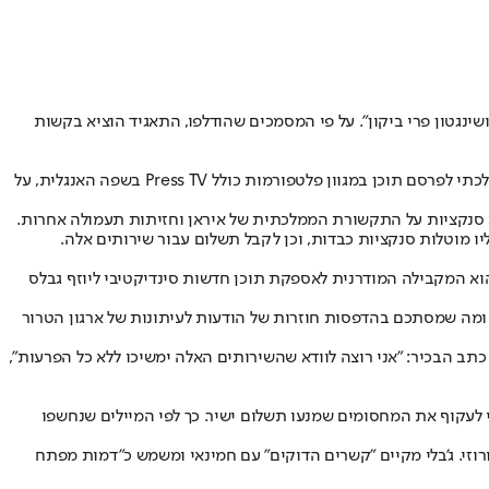
שינגטון פרי ביקון". על פי המסמכים שהודלפו, התאגיד הוציא בקשות
רויטרס סיפקה ל-IRIB (תאגיד השידור של הרפובליקה האסלאמית של איראן) כ-3.8 מיליון דולרים בשירותי חדשות, מה שאפשר לארגון התעמולה הממלכתי לפרסם תוכן במגוון פלטפורמות כולל Press TV בשפה האנגלית, על
 Press TV היה יעיל כל כך בהגברת התעמולה האנטי-אמריקנית ללא עזרה מרויטרס?" שאל אנליסט NCRI. "מתן שירותים לתמיכה ב-Press TV הוא המקבילה המודרנית לאספקת תוכן חדשות סינדיקטיבי ליוזף גבלס
רמניה הנאצית, טענות שאיראן ניצחה את ישראל במלחמת 12 הימים (מבצע "עם כלביא"), ומה שמסתכם בהדפסות חוזרות של הודעות לעיתונות של ארגון הטרור
שירותי הווידאו והטקסט של רויטרס". עוד כתב הבכיר: "אני רוצה לוודא שהשירותים האלה ימשיכו ללא כל הפרעות",
ד שלישי" כדי לעקוף את המחסומים שמנעו תשלום ישיר. כך לפי המיילים שנחשפו
 הייתה בקשר ישיר עם לפחות שני פקידי משטר טהרני. הבכיר ברשות השידור האיראנית פיימן ג'בלי ומנכ"ל Press TV אחמד נורוזי. ג'בלי מקיים "קשרים הדוקים" עם חמינאי ומשמש כ"דמות מפתח