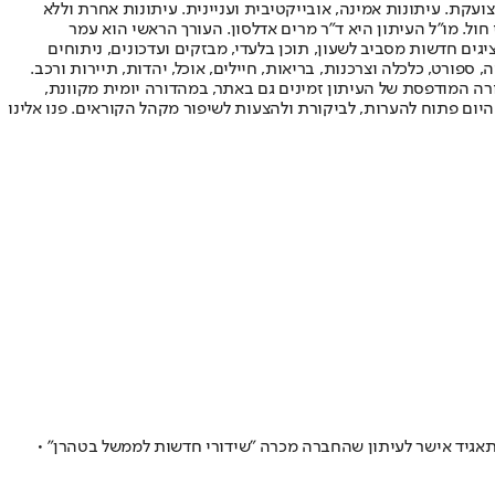
ועקת. עיתונות אמינה, אובייקטיבית ועניינית. עיתונות אחרת וללא
עור החשיפה הגבוה ביותר בימי חול. מו"ל העיתון היא ד"ר מרים אדלסון. העורך הראשי הוא עמר
 והעורך המייסד הוא עמוס רגב. אתרי האינטרנט של "ישראל היום" בעברית ובאנגלית, כמו כן היישומונים (אפליקציות) לאנדרואיד ול-iOS, מציגים חדשות מסביב לשעון, תוכן בלעדי, מבזקים ועדכונים, ניתוחים
, ספורט, כלכלה וצרכנות, בריאות, חיילים, אוכל, יהדות, תיירות ורכב.
דורה המודפסת של העיתון זמינים גם באתר, במהדורה יומית מקוונת,
היום פתוח להערות, לביקורת ולהצעות לשיפור מקהל הקוראים. פנו אלינו
התאגיד אישר לעיתון שהחברה מכרה "שידורי חדשות לממשל בטהרן" •