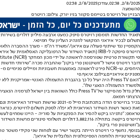
2/8/2025, 02:38
,עודכן
2/8/2025, 02:38
0
השמעה
הבניין של רויטרס בטיימס סקוור בניו יורק. צילום: רויטרס
תאגיד החדשות תומסון רויטרס סיפק כמעט ארבעה מיליון דולרים בשירותים
תשלום לבכיר איראני המקושר למנהיג העליון עלי חמינאי.
הקמפיין נגד שיתוף פעולה עם איראן//משרד רה"מ - מערך ההסברה הלאומ
פי תקשורת פרטית שפורסמה לראשונה על ידי מכון המחקר Network Contagion Research Institute (NCRI).
דובר רויטרס אישר ל"וושינגטון פרי ביקון" שהחברה מכרה "שירותי חדשות לאיראן" במשך יותר מ-10 שנים וחשפה עבודה זו למחלקת האוצר, המנהלת סנקציות על התק
היחסים, ש-NCRI פירט לראשונה באמצעות חשבוניות ומיילים פנימיים מ-2021, העלו שאלות כיצד התאגיד התקשורתי הצליח לעבוד עם גוף איראני עליו מוטלות סנקציות כבדות, וכן לקבל תשלום עבור שירותים אלה.
מפגינים איראניים,צילום: אי.אף.פי
ולמשרד התעמולה הנאצי שלו".
הרצחני חמאס.
זאת כאשר רשות השידור האיראנית לא יכלה לספק תשלום לרויטרס, כנראה
טראמפ: "נתניהו ביקש להסיר את הסנקציות על סוריה - היינו שמחים לעשו
רויטרס ביקשה בתחילה 3,882,116 דולרים תשלומי
ב"וושינגטון פרי ביקון".
באסטרטגיית הלוחמה הפסיכולוגית הגלובלית של איראן".