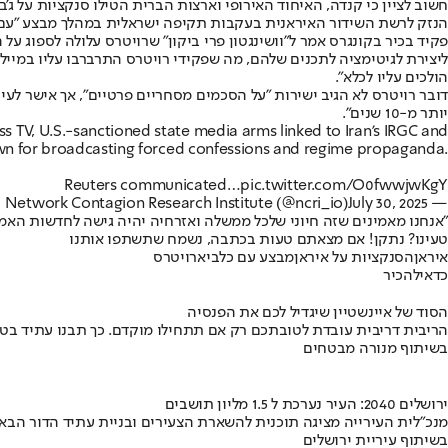
חשוב לציין כי קנדה, האיחוד האירופי וארצות הברית הטילו סנקציות על ג'בל
הנזק לרשת השידור האיראנית בעקבות תקיפה ישראלית במהלך מבצע "עם כל
פקיד בכיר בקונגרס אמר ל"וושינגטון פרי ביקון" שרויטרס עלולה לספוג
ליצירת לגיטימציה לתכנים שלהם, מה שפקידי רויטרס התרברבו עליו במיי
הולכים עליו לכלא".
דובר רויטרס לא הגיב ישירות "על הסכמים מסחריים פרטיים", אך אישר ל
יותר מ-10 שנים".
ss TV, U.S.-sanctioned state media arms linked to Iran’s IRGC and
n for broadcasting forced confessions and regime propaganda.
Reuters communicated…
pic.twitter.com/O0fwwjwKgY
July 30, 2025
— Network Contagion Research Institute (@ncri_io)
"אנחנו מאמינים שזה חיוני שלכל ממשלה ואזרחיה יהיה גישה לחדשות האמינ
טעינו? נתקן! אם מצאתם טעות בכתבה, נשמח שתשתפו אותנו
איראן
הסנקציות על איראן
מבצע עם כלביא
רויטרס
כדאי
להכיר
הסוד של איינשטיין שיגדיל לכם את הפנסיה
הריבית דריבית עובדת לטובתכם רק אם תתחילו מוקדם. כך תבנו עתיד בט
בשיתוף מנורה מבטחים
ירושלים 2040: העיר נערכת ל 1.5 מליון תושבים
מנכ"לית העירייה מציגה תוכנית להשארת הצעירים ובניית עתיד הדור הבא
בשיתוף עיריית ירושלים