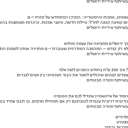
בשיתוף עיריית ירושלים
שופינג, אמנות והיסטוריה : המרכז המתחדש של מזרח י-ם
קפיצה קטנה לחו"ל: טיילת חדשה, מיצגי אמנות, וכיכרות משופצות בהשקעה של 100 מיליון ₪
בשיתוף עיריית ירושלים
כך ירושלים ממציאה את עצמה מחדש
לא רק קודש – המהפכה המודרנית שעוברת י-ם מחזירה אותה לפסגת התי
בשיתוף עיריית ירושלים
איך 200 ש"ח בחודש הופכים ל140 אלף ?
צעדים קטנים שיכולים לסגור את הבור הפנסיוני בין נשים לגברים
בשיתוף מנורה מבטחים
הסוד של איינשטיין שיגדיל לכם את הפנסיה
הריבית דריבית עובדת לטובתכם רק אם תתחילו מוקדם. כך תבנו עתיד בט
בשיתוף מנורה מבטחים
מדורים
ספורט
תרבות ובידור