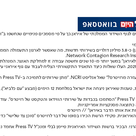
 לגוף השידור הממלכתי של איראן.
כך על פי מסמכים פנימיים שנחשפו ב"וו
י
שורת הממלכתית של איראן וחזיתות תעמולה אחרות.
"האם
חלק גדול מהסיקור של Press TV כולל השוואות בין ישראל לג
בכיר ברויטרס הודה בתכתובת מייל מ-2021 שרשות השידור האיראנית וגם Press TV "הסתמכו בכבדות על 
 כתוצאה מסנקציות אמריקניות.
ת את אותו הדבר באיראן" // רויטרס
 פיגורים מרשות השידור האיראנית. פקידי הרשת הכירו בסופו של דבר לרויטרס "סוכן צ
בנוסף, נחשף כי רויטרס