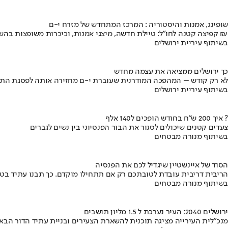
שופינג, אמנות והיסטוריה : המרכז המתחדש של מזרח י-ם
קפיצה קטנה לחו"ל: טיילת חדשה, מיצגי אמנות, וכיכרות משופצות בהשקעה של 100 מיליון ₪
בשיתוף עיריית ירושלים
כך ירושלים ממציאה את עצמה מחדש
לא רק קודש – המהפכה המודרנית שעוברת י-ם מחזירה אותה לפסגת התי
בשיתוף עיריית ירושלים
איך 200 ש"ח בחודש הופכים ל140 אלף ?
צעדים קטנים שיכולים לסגור את הבור הפנסיוני בין נשים לגברים
בשיתוף מנורה מבטחים
הסוד של איינשטיין שיגדיל לכם את הפנסיה
הריבית דריבית עובדת לטובתכם רק אם תתחילו מוקדם. כך תבנו עתיד בט
בשיתוף מנורה מבטחים
ירושלים 2040: העיר נערכת ל 1.5 מליון תושבים
מנכ"לית העירייה מציגה תוכנית להשארת הצעירים ובניית עתיד הדור הבא