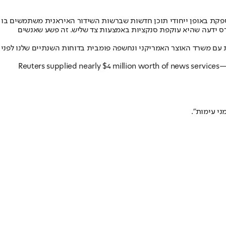
מספקת באופן ייחודי תוכן חדשות שברשות השידור האיראנית משתמשים בו
יטרס ידעה שהיא עוקפת סנקציות באמצעות צד שליש. זה פשע שאנשים
ת עם משרד האוצר האמריקני ונחשפה פומבית בדוחות השנתיים שלנו לפני
Reuters supplied nearly $4 million worth of news services—
ני עימות".