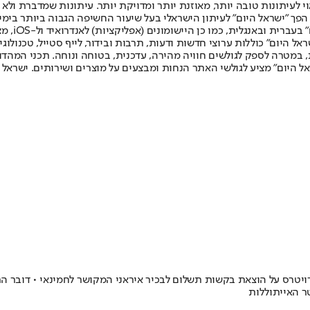
לעיתונות טובה יותר, מאוזנת יותר ומדויקת יותר. עיתונות שמדברת ולא צ
שלום. המהדורה המודפסת הראשונה פורסמה ב-30 ביולי 2007, וב-2010 הפך "ישראל היום" לעיתון הישראלי בעל שי
לחמנוביץ,
ל היום" כוללות ערוצי חדשות ודעות, תרבות ובידור, לייף סטייל, טכנולוגיה
ברית, במטרה לספק לגולשים חוויה מהירה, עדכנית, בטוחה ונוחה. תכני המה
ל היום" מציע לגולשי האתר הנחות ומבצעים על מוצרים ושירותים. ישראל 
 רויטרס על הוצאת בקשות תשלום לבכיר איראני המקושר לחמינאי • דובר 
ר האייתוללות