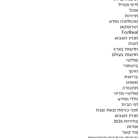
לייף סטייל
אוכל
תיירות
טכנולוגיה ומדע
הורוסקופ
ForReal
מגזין השבוע
דעות
חדשות בארץ
חדשות בעולם
פוליטי
ביטחוני
חינוך
בריאות
משפט
תחבורה
פוליטי-מדיני
כללי ומידע
דף הבית
זמני כניסת וצאת שבת
מגזין השבוע
בחירות 2026
אודות
צור קשר