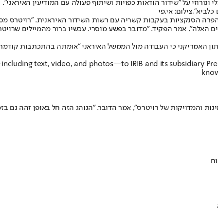
י ונורוזי על "שידור הודאות כפויות ושיתוף פעולה עם המודיעין האיראני".
ביא",צילום: אי.פי
 על הפרה הסנקציות בעקבות קשריה עם רשות השידור האיראנית. "רויטרס 
לים האלה", אמר הפקיד. "מדובר בפשע מוסרי. עכשיו ברור מהמיילים שרו
עיתון האמריקני כי העבודה מול הממשל האיראני "אומתה בהתכתבות קודמ
including text, video, and photos—to IRIB and its subsidiary Pre
know
ות והמדויקות של רויטרס", אמר הדובר. "הנוהג הזה חל באופן זהה גם בזמ
וח