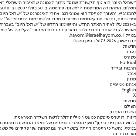
"ישראל היום" הוא גוף תקשורת שנוסד מתוך האמונה שהציבור הישראלי ראוי 
ת
ופרשנויות, וידיאו, פודקאסטים ושידורים חיים. פלטפורמות הדיגיטל של "ישרא
ב-2021 עלו לאוויר האתר החדש והיישומון החדש של "ישראל היום" בע
ואפשר לקבל אותם גם בניוזלטר. מועדון ההטבות הייחודי "הקליקה של ישרא
במייל hayom@israelhayom.co.il.
יום ראשון, 17.5.2026
א' בסיון תשפ"ו
חדשות
דעות
ספורט
ForReal
תרבות ובידור
אוכל
מגזין
אנחנו מגייסים
English
X
חדשות
העולם
המזרח התיכון
דיווח: רויטרס סיפקה כמעט 4 מיליון דולר לרשת השידור האיראנית
ה"וושינגטון פרי ביקון" חשף מסמכים פנימיים של תאגיד החדשות תומסון
בנוסף, נחשף כי רויטרס הייתה בקשר ישיר עם לפחות שני פקידים של משט
מערכת היום