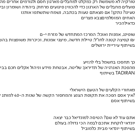
טורקיה לא משמשת רק כמקלט למחבלים מארגון חסם ולגורמים אחרים מהא
פועלים מחבלים של הארגון כדי להכווין פיגועים מרחוק ביהודה ושומרון ובי
טעינו? נתקן! אם מצאתם טעות בכתבה, נשמח שתשתפו אותנו
האחים המוסלמים
צבא מצרים
כדאי
להכיר
שופינג, אמנות ואוכל: המרכז המתחדש של מזרח י-ם
קפיצה קטנה לחו"ל: טיילת חדשה, מיצגי אמנות, וכיכרות משופצות בהשקעה של 100 מיליון ₪
בשיתוף עיריית ירושלים
כך תחסכו בחשמל בלי להזיע
מהפכת האנרגיה של תדיראן: שליטה, אבטחת מידע וניהול אקלים חכם בבי
בשיתוף TADIRAN
מאחורי הקלעים של הטעם הישראלי
איך אסם הפכה את תקופת הצנע והמחסור הקשה של שנות ה-40 למותג לאומי?
בשיתוף אסם
אתם עוד לא שם? הטיסה למונדיאל כבר יצאה
יונדאי לוקחת אתכם לבמה הכי גדולה בעולם
בשיתוף יונדאי מבית כלמוביל