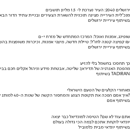
ירושלים 2040: העיר נערכת ל- 1.5 מליון תושבים
מנכ"לית העירייה מציגה תוכנית להשארת הצעירים ובניית עתיד הדור הבא
בשיתוף עיריית ירושלים
שופינג, אמנות ואוכל: המרכז המתחדש של מזרח י-ם
קפיצה קטנה לחו"ל: טיילת חדשה, מיצגי אמנות, וכיכרות משופצות בהשקעה של 100 מיליון ₪
בשיתוף עיריית ירושלים
כך תחסכו בחשמל בלי להזיע
מהפכת האנרגיה של תדיראן: שליטה, אבטחת מידע וניהול אקלים חכם בבי
בשיתוף TADIRAN
מאחורי הקלעים של הטעם הישראלי
איך אסם הפכה את תקופת הצנע והמחסור הקשה של שנות ה-40 למותג לאומי?
בשיתוף אסם
אתם עוד לא שם? הטיסה למונדיאל כבר יצאה
יונדאי לוקחת אתכם לבמה הכי גדולה בעולם
בשיתוף יונדאי מבית כלמוביל