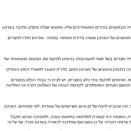
ה מבוקשים בכירים המשתייכים אליו, שמצאו אצלה מקלט. מדובר בארגון
 חמושים של הארגון ששהו בדירת מסתור במחוז . שניהם חדרו למצרים
די מצרים בשל חשד למעורבותו בניסיון לתקוף את המטוס הנשיאותי של
 בתכנון פיגועים של הארגון חסם. הדו"ח הועבר למשרד החוץ הטורקי
, ואיומים לתקוף בתי כלא במצרים. יש לציין כי בבתי הכלא במצרים
א מטעם האחים המוסלמים. לקדמת הבמה של השלטון חזרה אז האליטה
הפיגוע האחרון שיוחס לארגון חסם בוצע בשנת 2019. השלטונות במצרים הודיעו אז כי הארגון אחראי לפיצוץ מכונית תופת ליד מכון מחקר במרכז קהיר, מה שהביא לרצח של 22 איש, ופציעתם של עשרות. לפי מומחים, הארגון
בריו, המגמה הזו קשורה למלחמה בחמאס בעזה, ולתמיכה שהוא מקבל
גוני הטרור. על כן נטען שם שמדובר לכאורה בארגון נפרד, אף על פי