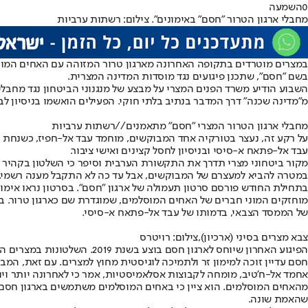
0
השמעה
מחבלי ארגון הטרור "חסם" באימונים". צילום: רשתות ערביות
במצרים מוטרדים בתקופה האחרונה מארגון טרור המזוהה עם האחים המוסלמ
בשם "חסם", שתכנן פיגועים נגד מוסדות המדינה המצרית.
השבוע הודיע משרד הפנים המצרי על מבצע של מנגנוני הביטחון נגד מחבל
מ"מדינה שכנה" דרך המדבר בנתיב בלתי חוקי. הפעילים הואשמו בניסיון לבצ
מחבלי ארגון הטרור המצרי "חסם" מתאמנים//רשתות ערביות
על רקע זה, נעצר בטורקיה אחד המבוקשים, מוחמד עבד אל-חפיז, כשנחת ב
עבד אל-פתאח א-סיסי ובניסיון לחסל קצינים ואישי ציבור.
מקור ביטחוני מצרי תדרך את התקשורת הערבית וסיפר כי השלטון בקהיר ח
במטרה להביא למעצרם של המבוקשים, אבל עד כה לא התקבל מענה רשמי.
בתחילת החודש פורסם סרטון תעמולה של ארגון "חסם". בסרטון נראו אימוני
מוחזקים המוני חברים של האחים המוסלמים, שמוגדרת שם כארגון טרור.
של הממסד הצבאי, בדמותו של עבד אל-פתאח א-סיסי.
צבא מצרים בסיני (ארכיון),צילום: רויטרס
חסם עדיין זוכה למימון זר ולתמיכה לוגיסטית מחוץ למצרים. עם זאת, המב
אחמד אל-ח'טיב, מומחה לקבוצות אסלאמיסטיות, אמר כי לאחרונה יותר וי
מהאחים המוסלמים. הוא ציין כי באחים המוסלמים משתמשים בארגון חסם בתו
שהאמת שונה.