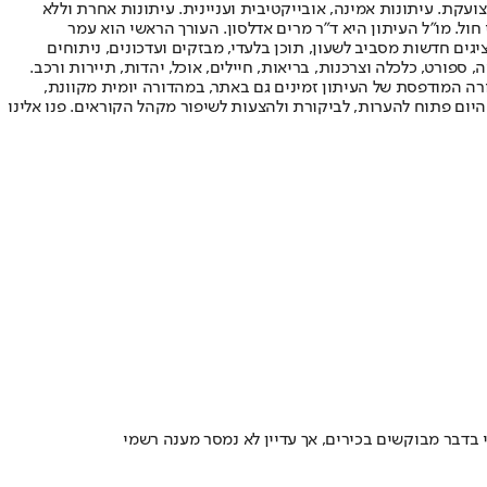
ועקת. עיתונות אמינה, אובייקטיבית ועניינית. עיתונות אחרת וללא
עור החשיפה הגבוה ביותר בימי חול. מו"ל העיתון היא ד"ר מרים אדלסון. העורך הראשי הוא עמר
 והעורך המייסד הוא עמוס רגב. אתרי האינטרנט של "ישראל היום" בעברית ובאנגלית, כמו כן היישומונים (אפליקציות) לאנדרואיד ול-iOS, מציגים חדשות מסביב לשעון, תוכן בלעדי, מבזקים ועדכונים, ניתוחים
, ספורט, כלכלה וצרכנות, בריאות, חיילים, אוכל, יהדות, תיירות ורכב.
דורה המודפסת של העיתון זמינים גם באתר, במהדורה יומית מקוונת,
היום פתוח להערות, לביקורת ולהצעות לשיפור מקהל הקוראים. פנו אלינו
בדבר מבוקשים בכירים, אך עדיין לא נמסר מענה רשמי