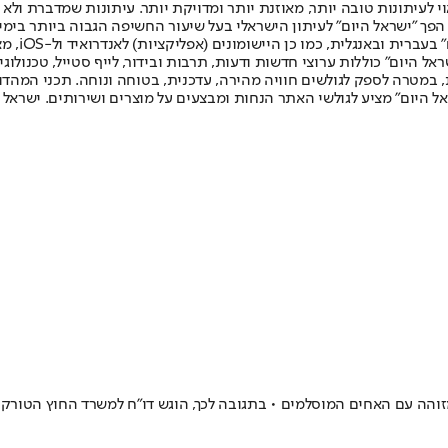
לעיתונות טובה יותר, מאוזנת יותר ומדויקת יותר. עיתונות שמדברת ולא צ
שלום. המהדורה המודפסת הראשונה פורסמה ב-30 ביולי 2007, וב-2010 הפך "ישראל היום" לעיתון הישראלי בעל שי
לחמנוביץ,
ל היום" כוללות ערוצי חדשות ודעות, תרבות ובידור, לייף סטייל, טכנולוגיה
ברית, במטרה לספק לגולשים חוויה מהירה, עדכנית, בטוחה ונוחה. תכני המה
ל היום" מציע לגולשי האתר הנחות ומבצעים על מוצרים ושירותים. ישראל 
והה עם האחים המוסלמים • בתגובה לכך, הוגש דו"ח למשרד החוץ הטורקי 