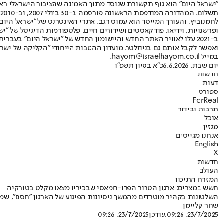
"ישראל היום" הוא גוף תקשורת שנוסד מתוך האמונה שהציבור הישראלי ראוי 
ת
ופרשנויות, וידיאו, פודקאסטים ושידורים חיים. פלטפורמות הדיגיטל של "ישרא
ב-2021 עלו לאוויר האתר החדש והיישומון החדש של "ישראל היום" בע
ואפשר לקבל אותם גם בניוזלטר. מועדון ההטבות הייחודי "הקליקה של ישרא
במייל hayom@israelhayom.co.il.
יום שבת, 6.6.2026
כ"א בסיון תשפ"ו
חדשות
דעות
ספורט
ForReal
תרבות ובידור
אוכל
מגזין
אנחנו מגייסים
English
X
חדשות
העולם
המזרח התיכון
חשש במצרים: ארגון הטרור הפרו-חמאסי שבכיריו מצאו מקלט בטורקיה
השלטונות בקהיר מוטרדים מהמשך ניסיונות הפיגוע של הארגון "חסם", שמז
שחר קליימן
23/7/2025, 09:26
,עודכן
23/7/2025, 09:26