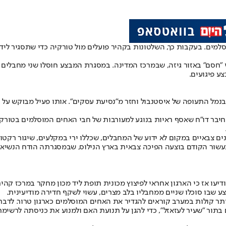
ים. בעקבות כך, השלטונות בקהיר פועלים מול טורקיה כדי שתסגיר לידי
י "חסם" באזור גיזה, שבמרכז המדינה. במסגרת המבצע חוסלו שני מחבלים
ע פיגועים.
נמל התעופה של איסטנבול וחזר מ"נסיעת עסקים". אותו פעיל מבוקש על י
יבר דו"ח שאסף ראיות בנוגע למעורבות של חבי האחים המוסלמים בטורקיה
ם צבאיים במקום לא ידוע של המחבלים, שכללו ירי במקלעים, שיגור רקטות
 בעשור הקודם בוצעה הפיכה צבאית בארץ הנילוס, שבמסגרתה הודח הנשי
צע שבו סוכלו שניים ממחבליו בלב מצרים, עשוי לשקף חדירה מודיעינית.
ותר קולות במערב קוראים להגדיר את האחים המוסלמים כארגון טרור. לד
ר "שעיר לעזאזל", כדי להגן על תנועת האם ולמנוע את כניסתה לרשימת אר