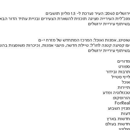
ירושלים 2040: העיר נערכת ל- 1.5 מליון תושבים
מנכ"לית העירייה מציגה תוכנית להשארת הצעירים ובניית עתיד הדור הבא
בשיתוף עיריית ירושלים
שופינג, אמנות ואוכל: המרכז המתחדש של מזרח י-ם
קפיצה קטנה לחו"ל: טיילת חדשה, מיצגי אמנות, וכיכרות משופצות בהשקעה של 100 מיליון ₪
בשיתוף עיריית ירושלים
מדורים
ספורט
תרבות ובידור
לייף סטייל
אוכל
תיירות
טכנולוגיה ומדע
הורוסקופ
ForReal
מגזין השבוע
דעות
חדשות בארץ
חדשות בעולם
פוליטי