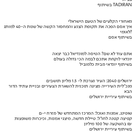
בשיתוף TADIRAN
מאחורי הקלעים של הטעם הישראלי
איך אסם הפכה את תקופת הצנע והמחסור הקשה של שנות ה-40 למותג
לאומי?
בשיתוף אסם
אתם עוד לא שם? הטיסה למונדיאל כבר יצאה
יונדאי לוקחת אתכם לבמה הכי גדולה בעולם
בשיתוף יונדאי מבית כלמוביל
ירושלים 2040: העיר נערכת ל- 1.5 מליון תושבים
מנכ"לית העירייה מציגה תוכנית להשארת הצעירים ובניית עתיד הדור
הבא
בשיתוף עיריית ירושלים
שופינג, אמנות ואוכל: המרכז המתחדש של מזרח י-ם
קפיצה קטנה לחו"ל: טיילת חדשה, מיצגי אמנות, וכיכרות משופצות
בהשקעה של 100 מיליון ₪
בשיתוף עיריית ירושלים