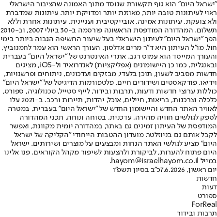
"ישראל היום" הוא גוף תקשורת שנוסד מתוך האמונה שהציבור הישראלי
ראוי לעיתונות טובה יותר, מאוזנת יותר ומדויקת יותר. עיתונות שמדברת
ולא צועקת. עיתונות אמינה, אובייקטיבית ועניינית. עיתונות אחרת וללא
תשלום. המהדורה המודפסת הראשונה פורסמה ב-30 ביולי 2007, וב-2010
הפך "ישראל היום" לעיתון הישראלי בעל שיעור החשיפה הגבוה ביותר בימי
חול. מו"ל העיתון היא ד"ר מרים אדלסון. העורך הראשי הוא עמר לחמנוביץ,
והעורך המייסד הוא עמוס רגב. אתרי האינטרנט של "ישראל היום" בעברית
ובאנגלית, כמו כן היישומונים (אפליקציות) לאנדרואיד ול-iOS, מציגים
חדשות מסביב לשעון, תוכן בלעדי, מבזקים ועדכונים, ניתוחים ופרשנויות,
וידיאו, פודקאסטים ושידורים חיים. פלטפורמות הדיגיטל של "ישראל היום"
כוללות ערוצי חדשות ודעות, תרבות ובידור, לייף סטייל, טכנולוגיה, ספורט,
כלכלה וצרכנות, בריאות, חיילים, אוכל, יהדות, תיירות ורכב. ב-2021 עלו
לאוויר האתר החדש והיישומון החדש של "ישראל היום" בעברית, במטרה
לספק לגולשים חוויה מהירה, עדכנית, בטוחה ונוחה. תכני המהדורה
המודפסת של העיתון זמינים גם באתר, במהדורה יומית מקוונת, ואפשר
לקבל אותם גם בניוזלטר. מועדון ההטבות הייחודי "הקליקה של ישראל
היום" מציע לגולשי האתר הנחות ומבצעים על מוצרים ושירותים. ישראל
היום פתוח להערות, לביקורת ולהצעות לשיפור מקהל הקוראים. פנו אלינו
במייל hayom@israelhayom.co.il.
יום ראשון, 7.6.2026
כ"ב בסיון תשפ"ו
חדשות
דעות
ספורט
ForReal
תרבות ובידור