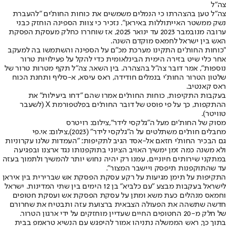
צה"ל
צה"ל טען בהצהרתו כי הנמלים משמשים את כוחות החות'ים "להעברת
נשק ממשטר האייתוללות באיראן". נזכיר כי צוות הספינה הוחזק כבני
ערובה מנובמבר 2023 עד ינואר 2025, אז שוחררו כחלק מעסקת הפסקת
האש בין ישראל לחמאס מוקדם השנה.
"כוחות החות'ים התקינו מערכת מכ"ם על הספינה והשתמשו בה למעקב
אחר כלי שיט בזירה הימית הבינלאומית כדי להקל על פעילויות טרור
נוספות", אמר דובר צה"ל בהצהרה. בין השאר, צה״ל תקף מטרות טרור של
שלטון הטרור החות׳י בנמלים חודידה, ראס עיסא, א-סליף ותחנת הכוח
ראס קאנטיב.
בעקבות התקיפות, כוחות החות'ים אמרו שהם "דחו ביעילות" את
ההתקפות, כך על פי פוסט של דובר החות'ים בפלטפורמת X (לשעבר
טוויטר).
מסוק של החות'ים מעל ה"גלקסי לידר",צילום: רויטרס
מחבלים חות'ים משתלטים על ה"גלקסי לידר" (2023),צילום: אי.פי
גם הבכיר החות'י חזאם אל-אסד הגיב לתקיפות: "העמדות שלנו עקרוניות
ולא משנה כמה זמן ימשיך האויב הציוני בתוקפנותו נגד ארצנו ובפגיעה
במתקני שירותים חיוניים, עמנו רק יהיה נחוש יותר להמשיך ולתמוך בעזה
עד שהתוקפנות תיפסק ויישבר המצור".
התקיפות על תימן מגיעות על רקע עסקת הפסקת אש שברירית בין איראן
לישראל בעקבות מבצע "עם כלביא" בן 12 הימים בין שתי המדינות. ישראל
וחמאס מנהלים כעת משא ומתן על עסקת הפסקת אש ועסקת חטופים
חדשה שתשהה את הפעולה הצבאית ברצועת עזה ותבטיח את שחרורם
של חלק מ-20 החטופים החיים שעדיין מוחזקים על ידי ארגון הטרור.
בתוך כך, ראש הממשלה נתניהו אמור להיפגש עם הנשיא טראמפ בבית