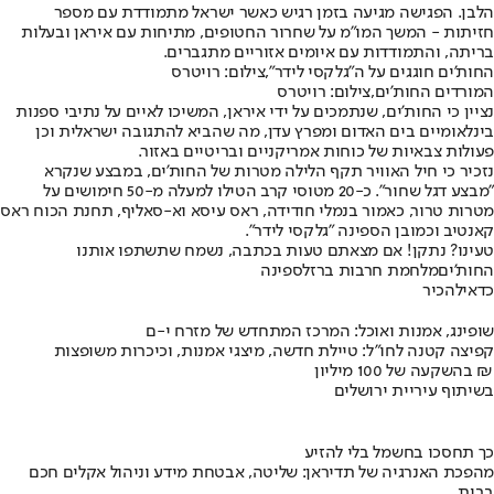
הלבן. הפגישה מגיעה בזמן רגיש כאשר ישראל מתמודדת עם מספר
חזיתות - המשך המו"מ על שחרור החטופים, מתיחות עם איראן ובעלות
בריתה, והתמודדות עם איומים אזוריים מתגברים.
החות'ים חוגגים על ה"גלקסי לידר",צילום: רויטרס
המורדים החות'ים,צילום: רויטרס
נציין כי החות'ים, שנתמכים על ידי איראן, המשיכו לאיים על נתיבי ספנות
בינלאומיים בים האדום ומפרץ עדן, מה שהביא להתגובה ישראלית וכן
פעולות צבאיות של כוחות אמריקניים ובריטיים באזור.
נזכיר כי חיל האוויר תקף הלילה מטרות של החות'ים, במבצע שנקרא
"מבצע דגל שחור". כ-20 מטוסי קרב הטילו למעלה מ-50 חימושים על
מטרות טרור, כאמור בנמלי חודידה, ראס עיסא וא-סאליף, תחנת הכוח ראס
קאנטיב וכמובן הספינה "גלקסי לידר".
טעינו? נתקן! אם מצאתם טעות בכתבה, נשמח שתשתפו אותנו
החות'ים
מלחמת חרבות ברזל
ספינה
כדאי
להכיר
שופינג, אמנות ואוכל: המרכז המתחדש של מזרח י-ם
קפיצה קטנה לחו"ל: טיילת חדשה, מיצגי אמנות, וכיכרות משופצות
בהשקעה של 100 מיליון ₪
בשיתוף עיריית ירושלים
כך תחסכו בחשמל בלי להזיע
מהפכת האנרגיה של תדיראן: שליטה, אבטחת מידע וניהול אקלים חכם
בבית