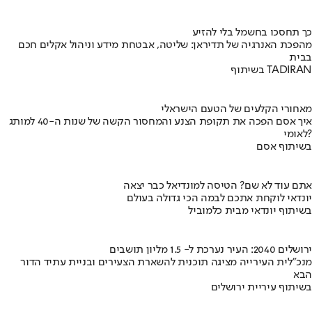
כך תחסכו בחשמל בלי להזיע
מהפכת האנרגיה של תדיראן: שליטה, אבטחת מידע וניהול אקלים חכם
בבית
בשיתוף TADIRAN
מאחורי הקלעים של הטעם הישראלי
איך אסם הפכה את תקופת הצנע והמחסור הקשה של שנות ה-40 למותג
לאומי?
בשיתוף אסם
אתם עוד לא שם? הטיסה למונדיאל כבר יצאה
יונדאי לוקחת אתכם לבמה הכי גדולה בעולם
בשיתוף יונדאי מבית כלמוביל
ירושלים 2040: העיר נערכת ל- 1.5 מליון תושבים
מנכ"לית העירייה מציגה תוכנית להשארת הצעירים ובניית עתיד הדור
הבא
בשיתוף עיריית ירושלים