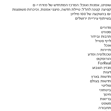
שופינג, אמנות ואוכל: המרכז המתחדש של מזרח י-ם
קפיצה קטנה לחו"ל: טיילת חדשה, מיצגי אמנות, וכיכרות משופצות
בהשקעה של 100 מיליון ₪
בשיתוף עיריית ירושלים
מדורים
ספורט
תרבות ובידור
לייף סטייל
אוכל
תיירות
טכנולוגיה ומדע
הורוסקופ
ForReal
מגזין השבוע
דעות
חדשות בארץ
חדשות בעולם
פוליטי
ביטחוני
חינוך
בריאות
משפט
תחבורה