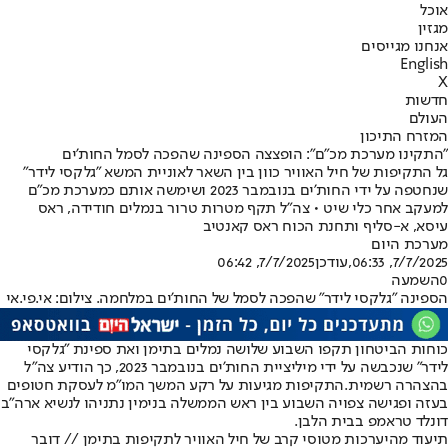
אוכל
מגזין
אנחנו מגייסים
English
X
חדשות
העולם
המזרח התיכון
"התקינו מערכת מכ"ם": הופצצה הספינה שהפכה לסמל החות'ים
גל התקיפות של חיל האוויר כוון בין השאר לאוניית המשא "גלקסי לידר"
שנחטפה על ידי החות'ים בנובמבר 2023 ושימשה אותם כמערכת מכ"ם
למעקב אחר כלי שיט • צה״ל תקף מטרות טרור בנמלים חודידה, ראס
עיסא, א-סליף ותחנת הכוח ראס קאנטיב
מערכת היום
7/7/2025, 06:33
,עודכן
7/7/2025, 06:42
0
השמעה
הספינה "גלקסי לידר" שהפכה לסמל של החות'ים במלחמה. צילום: אי.פי.אי
כוחות הביטחון תקפו השבוע שלושה נמלים בתימן ואת ספינת "גלקסי
לידר" שנכבשה על ידי מיליציית החות'ים בנובמבר 2023, כך הודיע צה"ל
בהצהרה רשמית.
התקיפות מגיעות על רקע המשך המו"מ לעסקת חטופים
בעזה ופגישה צפויה השבוע בין ראש הממשלה בנימין נתניהו לנשיא ארה"ב
דונלד טראמפ בבית הלבן.
תיעוד מהיערכות מטוסי קרב של חיל האוויר לתקיפות בתימן // דובר