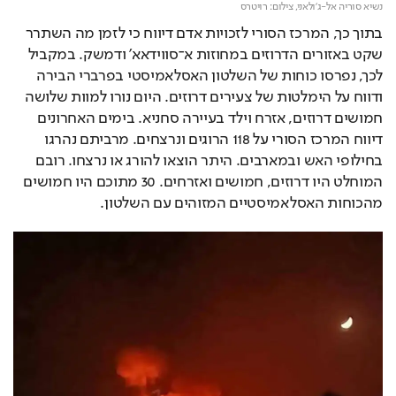
נשיא סוריה אל-ג'ולאני,
צילום: רויטרס
בתוך כך, המרכז הסורי לזכויות אדם דיווח כי לזמן מה השתרר 
שקט באזורים הדרוזים במחוזות א־סווידאא' ודמשק. במקביל 
לכך, נפרסו כוחות של השלטון האסלאמיסטי בפרברי הבירה 
ודווח על הימלטות של צעירים דרוזים. היום נורו למוות שלושה 
חמושים דרוזים, אזרח וילד בעיירה סחניא. בימים האחרונים 
דיווח המרכז הסורי על 118 הרוגים ונרצחים. מרביתם נהרגו 
בחילופי האש ובמארבים. היתר הוצאו להורג או נרצחו. רובם 
המוחלט היו דרוזים, חמושים ואזרחים. 30 מתוכם היו חמושים 
מהכוחות האסלאמיסטיים המזוהים עם השלטון.