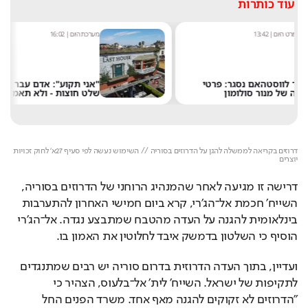
עוד כותרות
מערכת היום
|
16:02
"אני תקוע": אדם עבר לגור בתוך
שלט חוצות - ולא תאמינו למה
Loaded
: 
Unmute
100.00%
דרוזים בקריאה לממשלה להגן על הדרוזים בסוריה // השימוש נעשה לפי סעיף 27א' לחוק זכויות 
יוצרים
דרישה זו מגיעה לאחר שהמנהיג הרוחני של הדרוזים בסוריה, 
השייח' חכמת אל־הג'רי, קרא ביום חמישי האחרון להתערבות 
בינלאומית להגנה על העדה מהטבח שמתבצע נגדה. אל־הג'רי 
הוסיף כי השלטון בדמשק איבד לחלוטין את האמון בו.
ועדיין, בתוך העדה הדרוזית בדרום סוריה יש רבים שמתנגדים 
לתקיפות של ישראל. השייח' לית' אל־בלעוס, הצהיר כי 
"הדרוזים לא זקוקים להגנה מאף אחד. משרד הפנים החל 