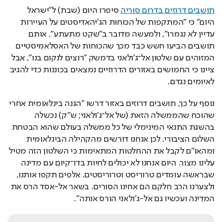
תושבים דרוזים בדרום סוריה
 סיפרו היום (שבת) ל"ישראל 
היום" כי "המתקפות של הכוחות הג'יהאדיסטים על העיירות 
עדיין לא נגמרו", ולמעשה מדובר ב"שקט מתעתע". אותם 
תושבים הביעו חשש כבד מכך שהכוחות של האסלאמיסטיים 
המזוהים עם שלטון אל־ג'ולאני בדמשק "רוצים לנקום בנו", אבל 
ציינו כי החמושים באזורים הדרוזיים נמצאים בכוננות כדי להגיב 
לאיומים נגדם.
נוסף על כך, תושבים דרוזים באזור דרשו "הגנה בינלאומית אחרי 
שהוכח שהממשלה הזאת (של אל־ג'ולאני; ש"ק) נכשלה 
בהשגת התנאי המינימלי של כל ממשלה בעולם שהוא הבטחת 
השלום הציבורי. לכן אנחנו דורשים מהקהילה הבינלאומית 
ומהאו"ם לקבל את ההחלטות המתאימות כי השלטון הזה מטיל 
עלינו מצור. היום אנחנו לא יכולים לחיות בדו־קיום עם מדינה 
שבראשה עומדים טרוריסט וטרוריסטים. אלפים תקפו אותנו, 
ולצערנו הרב חלקם הם אחינו הסורים. בשאר אל-אסד הרס את 
המדינה ועכשיו גם אל-ג'ולאני הורס אותה".