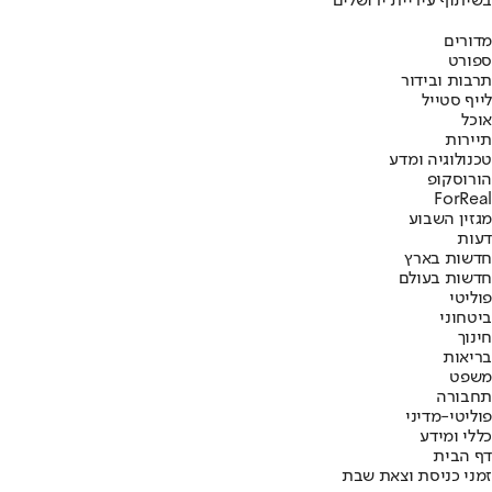
בשיתוף עיריית ירושלים
מדורים
ספורט
תרבות ובידור
לייף סטייל
אוכל
תיירות
טכנולוגיה ומדע
הורוסקופ
ForReal
מגזין השבוע
דעות
חדשות בארץ
חדשות בעולם
פוליטי
ביטחוני
חינוך
בריאות
משפט
תחבורה
פוליטי-מדיני
כללי ומידע
דף הבית
זמני כניסת וצאת שבת