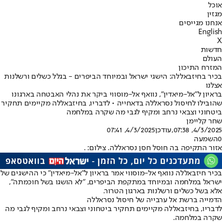
אוכל
מגזין
אנחנו מגייסים
English
X
חדשות
העולם
המזרח התיכון
בכיר בחיזבאללה: הישגי ישראל ובמיוחד הביפרים - בגלל כשלים ורשלנות
אצלנו
בראיון ל"אל-מיאדין", נוואף אל-מוסווי ביקר את נהלי האבטחה בארגונו
שהובילו לחיסול נסראללה בדאחייה • לדבריו, בחיזבאללה מקיימים תחקיר
ביטחוני וצבאי נרחב ומקיף לגבי מה שקרה במלחמה
שחר קליימן
4/3/2025, 07:38
,עודכן
4/3/2025, 07:41
0
השמעה
אזור התקיפה בה חוסל חסן נסראללה. צילום: .
בכיר חיזבאללה נוואף אל-מוסווי אמר בראיון ל"אל-מיאדין" כי ההישגים של
ישראל במלחמה ובמיוחד במתקפת הביפרים, "לא הושגו בשל חוכמתה",
אלא בשל כשלים ורשלנות בארגון הטרור.
הדמייה ברשת אל ערבייה של חיסול נסראללה
לדבריו, בחיזבאללה מקיימים תחקיר ביטחוני וצבאי נרחב ומקיף לגבי מה
שקרה במלחמה.