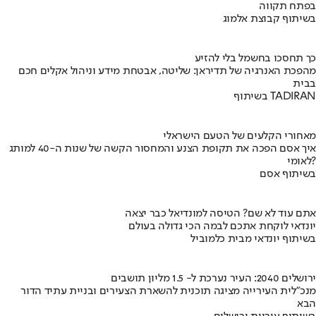
בפתח תקווה
בשיתוף קבוצת אלמוג
כך תחסכו בחשמל בלי להזיע
מהפכת האנרגיה של תדיראן: שליטה, אבטחת מידע וניהול אקלים חכם
בבית
בשיתוף TADIRAN
מאחורי הקלעים של הטעם הישראלי
איך אסם הפכה את תקופת הצנע והמחסור הקשה של שנות ה-40 למותג
לאומי?
בשיתוף אסם
אתם עוד לא שם? הטיסה למונדיאל כבר יצאה
יונדאי לוקחת אתכם לבמה הכי גדולה בעולם
בשיתוף יונדאי מבית כלמוביל
ירושלים 2040: העיר נערכת ל- 1.5 מליון תושבים
מנכ"לית העירייה מציגה תוכנית להשארת הצעירים ובניית עתיד הדור
הבא