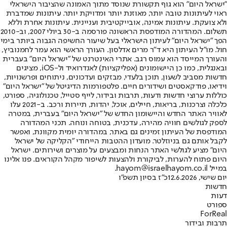
"ישראל היום" הוא גוף תקשורת שנוסד מתוך האמונה שהציבור הישראלי
ראוי לעיתונות טובה יותר, מאוזנת יותר ומדויקת יותר. עיתונות שמדברת
ולא צועקת. עיתונות אמינה, אובייקטיבית ועניינית. עיתונות אחרת וללא
תשלום. המהדורה המודפסת הראשונה פורסמה ב-30 ביולי 2007, וב-2010
הפך "ישראל היום" לעיתון הישראלי בעל שיעור החשיפה הגבוה ביותר בימי
חול. מו"ל העיתון היא ד"ר מרים אדלסון. העורך הראשי הוא עמר לחמנוביץ,
והעורך המייסד הוא עמוס רגב. אתרי האינטרנט של "ישראל היום" בעברית
ובאנגלית, כמו כן היישומונים (אפליקציות) לאנדרואיד ול-iOS, מציגים
חדשות מסביב לשעון, תוכן בלעדי, מבזקים ועדכונים, ניתוחים ופרשנויות,
וידיאו, פודקאסטים ושידורים חיים. פלטפורמות הדיגיטל של "ישראל היום"
כוללות ערוצי חדשות ודעות, תרבות ובידור, לייף סטייל, טכנולוגיה, ספורט,
כלכלה וצרכנות, בריאות, חיילים, אוכל, יהדות, תיירות ורכב. ב-2021 עלו
לאוויר האתר החדש והיישומון החדש של "ישראל היום" בעברית, במטרה
לספק לגולשים חוויה מהירה, עדכנית, בטוחה ונוחה. תכני המהדורה
המודפסת של העיתון זמינים גם באתר, במהדורה יומית מקוונת, ואפשר
לקבל אותם גם בניוזלטר. מועדון ההטבות הייחודי "הקליקה של ישראל
היום" מציע לגולשי האתר הנחות ומבצעים על מוצרים ושירותים. ישראל
היום פתוח להערות, לביקורת ולהצעות לשיפור מקהל הקוראים. פנו אלינו
במייל hayom@israelhayom.co.il.
יום שישי, 12.6.2026
כ"ז בסיון תשפ"ו
חדשות
דעות
ספורט
ForReal
תרבות ובידור