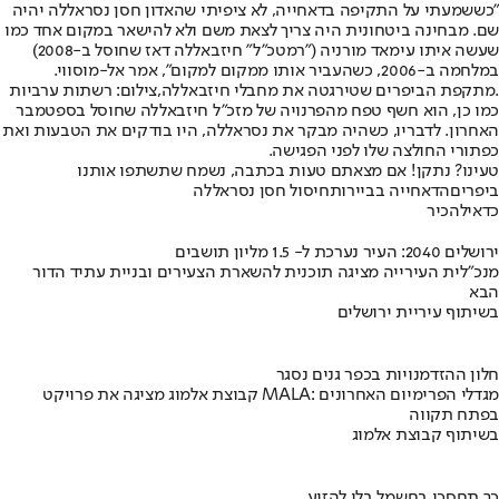
"כששמעתי על התקיפה בדאחייה, לא ציפיתי שהאדון חסן נסראללה יהיה
שם. מבחינה ביטחונית היה צריך לצאת משם ולא להישאר במקום אחד כמו
שעשה איתו עימאד מורניה ("רמטכ"ל" חיזבאללה דאז שחוסל ב-2008)
במלחמה ב-2006, כשהעביר אותו ממקום למקום", אמר אל-מוסווי.
.מתקפת הביפרים שטירגטה את מחבלי חיזבאללה,צילום: רשתות ערביות
כמו כן, הוא חשף טפח מהפרנויה של מזכ"ל חיזבאללה שחוסל בספטמבר
האחרון. לדבריו, כשהיה מבקר את נסראללה, היו בודקים את הטבעות ואת
כפתורי החולצה שלו לפני הפגישה.
טעינו? נתקן! אם מצאתם טעות בכתבה, נשמח שתשתפו אותנו
ביפרים
הדאחייה בביירות
חיסול חסן נסראללה
כדאי
להכיר
ירושלים 2040: העיר נערכת ל- 1.5 מליון תושבים
מנכ"לית העירייה מציגה תוכנית להשארת הצעירים ובניית עתיד הדור
הבא
בשיתוף עיריית ירושלים
חלון ההזדמנויות בכפר גנים נסגר
קבוצת אלמוג מציגה את פרויקט MALA: מגדלי הפרימיום האחרונים
בפתח תקווה
בשיתוף קבוצת אלמוג
כך תחסכו בחשמל בלי להזיע