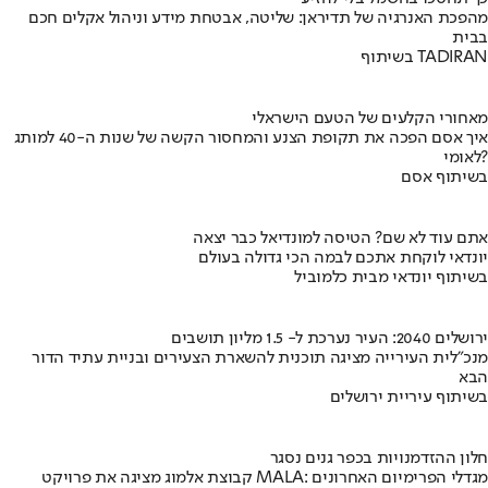
מהפכת האנרגיה של תדיראן: שליטה, אבטחת מידע וניהול אקלים חכם
בבית
בשיתוף TADIRAN
מאחורי הקלעים של הטעם הישראלי
איך אסם הפכה את תקופת הצנע והמחסור הקשה של שנות ה-40 למותג
לאומי?
בשיתוף אסם
אתם עוד לא שם? הטיסה למונדיאל כבר יצאה
יונדאי לוקחת אתכם לבמה הכי גדולה בעולם
בשיתוף יונדאי מבית כלמוביל
ירושלים 2040: העיר נערכת ל- 1.5 מליון תושבים
מנכ"לית העירייה מציגה תוכנית להשארת הצעירים ובניית עתיד הדור
הבא
בשיתוף עיריית ירושלים
חלון ההזדמנויות בכפר גנים נסגר
קבוצת אלמוג מציגה את פרויקט MALA: מגדלי הפרימיום האחרונים