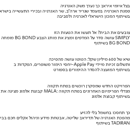
בצל איומי איראן: כך נערך משק האנרגיה
פסגת האנרגיה במעמד שגריר ארה"ב, שר האנרגיה ובכירי התעשייה בישראל
בשיתוף המכון הישראלי לאנרגיה ולסביבה
צובעים את הבית? אל תעשו את הטעות הזו
מומחה BG BOND עושה סדר על המדפים ומציג את מותג הצבע SIMPLY
בשיתוף BG BOND
שיא של 600 מיליון שקל: הטוטו עושה מהפיכה
יחסי הימור משופרים, הפקדות ב-Apple Pay ותשלום זכיות מיידי
בשיתוף המועצה להסדר ההימורים בספורט
הפרויקט החדש שמסקרן רוכשים בפתח תקווה
קבוצת אלמוג מציגה את פרויקט MALA: מגדלי הפרימיום האחרונים בפתח תקווה
בשיתוף קבוצת אלמוג
כך תחסכו בחשמל בלי להזיע
מהפכת האנרגיה של תדיראן: שליטה, אבטחת מידע וניהול אקלים חכם בבי
בשיתוף TADIRAN