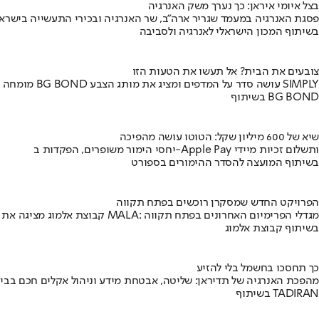
בצל איומי איראן: כך נערך משק האנרגיה
פסגת האנרגיה במעמד שגריר ארה"ב, שר האנרגיה ובכירי התעשייה בישראל
בשיתוף המכון הישראלי לאנרגיה ולסביבה
צובעים את הבית? אל תעשו את הטעות הזו
מומחה BG BOND עושה סדר על המדפים ומציג את מותג הצבע SIMPLY
בשיתוף BG BOND
שיא של 600 מיליון שקל: הטוטו עושה מהפיכה
יחסי הימור משופרים, הפקדות ב-Apple Pay ותשלום זכיות מיידי
בשיתוף המועצה להסדר ההימורים בספורט
הפרויקט החדש שמסקרן רוכשים בפתח תקווה
קבוצת אלמוג מציגה את פרויקט MALA: מגדלי הפרימיום האחרונים בפתח תקווה
בשיתוף קבוצת אלמוג
כך תחסכו בחשמל בלי להזיע
מהפכת האנרגיה של תדיראן: שליטה, אבטחת מידע וניהול אקלים חכם בבי
בשיתוף TADIRAN