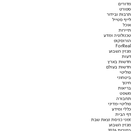
מדורים
ספורט
תרבות ובידור
לייף סטייל
אוכל
תיירות
טכנולוגיה ומדע
הורוסקופ
ForReal
מגזין השבוע
דעות
חדשות בארץ
חדשות בעולם
פוליטי
ביטחוני
חינוך
בריאות
משפט
תחבורה
פוליטי-מדיני
כללי ומידע
דף הבית
זמני כניסת וצאת שבת
מגזין השבוע
בחירות 2026