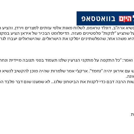
שיא ארה"ב, דונלד טראמפ, לשלוח מאות אלפי עזתים למצרים וירדן, והציע 
 על שהציע "לנקות" פלסטינים מעזה. הדיפלומט הבכיר של איראן הציע במקו
היא משהו אחר, שהפלשתינים יסלקו את הישראלים. שהישראלים יעברו לגרינ
ואמר: "כל התקפה על מתקני הגרעין שלנו תעמוד בפני תגובה מיידית ונח
עם איראן יהיה "נחמד". ארקצ'י אמר שלמרות שהיה מוכן להקשיב לנשיא 
נה.
 הרבה דבם כדי לקנות את הביטחון שלנו... לא שמענו שום דבר מלבד המיל
ת