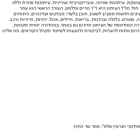
ועקת. עיתונות אמינה, אובייקטיבית ועניינית. עיתונות אחרת וללא
עור החשיפה הגבוה ביותר בימי חול. מו"ל העיתון היא ד"ר מרים אדלסון. העורך הראשי הוא עמר
 והעורך המייסד הוא עמוס רגב. אתרי האינטרנט של "ישראל היום" בעברית ובאנגלית, כמו כן היישומונים (אפליקציות) לאנדרואיד ול-iOS, מציגים חדשות מסביב לשעון, תוכן בלעדי, מבזקים ועדכונים, ניתוחים
, ספורט, כלכלה וצרכנות, בריאות, חיילים, אוכל, יהדות, תיירות ורכב.
דורה המודפסת של העיתון זמינים גם באתר, במהדורה יומית מקוונת,
היום פתוח להערות, לביקורת ולהצעות לשיפור מקהל הקוראים. פנו אלינו
מתקני הגרעין שלנו", אמר שר החוץ