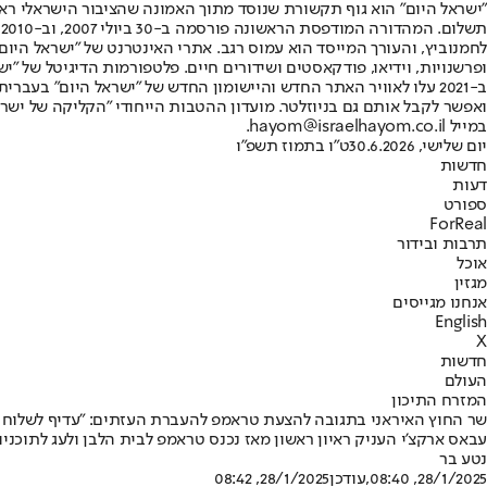
"ישראל היום" הוא גוף תקשורת שנוסד מתוך האמונה שהציבור הישראלי ראוי 
ת
ופרשנויות, וידיאו, פודקאסטים ושידורים חיים. פלטפורמות הדיגיטל של "ישרא
ב-2021 עלו לאוויר האתר החדש והיישומון החדש של "ישראל היום" בע
ואפשר לקבל אותם גם בניוזלטר. מועדון ההטבות הייחודי "הקליקה של ישרא
במייל hayom@israelhayom.co.il.
יום שלישי, 30.6.2026
ט"ו בתמוז תשפ"ו
חדשות
דעות
ספורט
ForReal
תרבות ובידור
אוכל
מגזין
אנחנו מגייסים
English
X
חדשות
העולם
המזרח התיכון
שר החוץ האיראני בתגובה להצעת טראמפ להעברת העזתים: "עדיף לשלוח א
עבאס ארקצ'י העניק ראיון ראשון מאז נכנס טראמפ לבית הלבן ולעג לתוכני
נטע בר
28/1/2025, 08:40
,עודכן
28/1/2025, 08:42