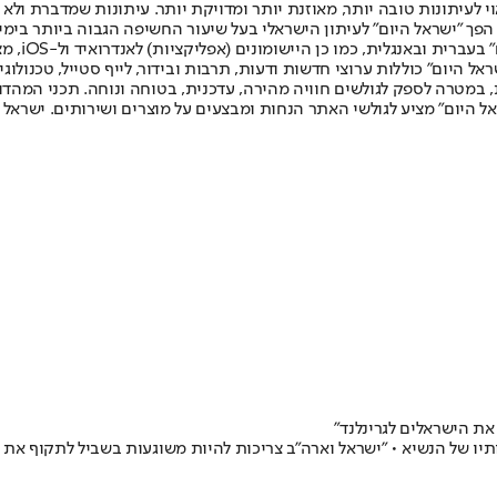
לעיתונות טובה יותר, מאוזנת יותר ומדויקת יותר. עיתונות שמדברת ולא צ
שלום. המהדורה המודפסת הראשונה פורסמה ב-30 ביולי 2007, וב-2010 הפך "ישראל היום" לעיתון הישראלי בעל שי
לחמנוביץ,
ל היום" כוללות ערוצי חדשות ודעות, תרבות ובידור, לייף סטייל, טכנולוגיה
ברית, במטרה לספק לגולשים חוויה מהירה, עדכנית, בטוחה ונוחה. תכני המה
ל היום" מציע לגולשי האתר הנחות ומבצעים על מוצרים ושירותים. ישראל 
ת הישראלים לגרינלנד"
ותיו של הנשיא • "ישראל וארה"ב צריכות להיות משוגעות בשביל לתקוף את 