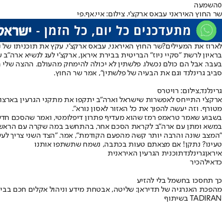
0
השמעה
שר החוץ האיראני עבאס ארקצ'י. צילום: איי.אף.פי
לארוז את המעילים?
שר החוץ האיראני, עבאס ארקצ'י, עקץ את תוכניתו של נ
בראיון לרשת "סקיי ניוז" הבריטית בבירת איראן, ארקצ'י לעג לנשיא ארה"ב
בעבר. אבל הם כולם נכשלו. פלשתין לא יכולה להימחק מהעולם. ההצה שלי 
סביב גרינלנד וגם את הבעיה של פלשתין", אמר שר החוץ.
גרינלנד,צילום: רויטרס
ארקצ'י התייחס לאפשרות שישראל וארה"ב יתקפו את מתקני הגרעין בארצו 
מטורף. וזה יעשה להפוך את כל האזור לאסון נורא".
בשבוע שאמר טראמפ רמז שהוא מעדיף פתרון דיפלומטי, ואמר שהסכם חדש 
במשא ומתן עם ארה"ב לקראת הסכם אחר, בהתחשב במה שקרה עם הראשו
"המצב שונה והרבה יותר קשה מהפעם הקודמת", אמר. "הצד השני צריך לעשות
טעינו? נתקן! אם מצאתם טעות בכתבה, נשמח שתשתפו אותנו
איראן
גרינלנד
תוכנית הגרעין האיראנית
כדאי
להכיר
כך תחסכו בחשמל בלי להזיע
מהפכת האנרגיה של תדיראן: שליטה, אבטחת מידע וניהול אקלים חכם בבי
בשיתוף TADIRAN