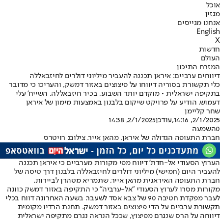
אוכל
מגזין
אנחנו מגייסים
English
X
חדשות
העולם
המזרח התיכון
דיווחים ערביים: איראן תכננה להעביר מיליוני דולרים לחיזבאללה
כלי תקשורת בסוריה דיווחו על פיצוצים באזור דמשק, והעריכו כי מדובר
בתקיפה ישראלית • מוקדם יותר השבוע, בכיר חיזבאללה, השייח' עלי
דעמוש, הודיע על פרויקט שיקום בלבנון באמצעות מימון של איראן
שחר קליימן
2/1/2025, 14:16
,עודכן
2/1/2025, 14:38
0
השמעה
חברת התעופה הגדולה של איראן, מהאן אייר. צילום: רויטרס
הערוץ הסעודי אל-חדת' דיווח מפי מקורות מערביים כי איראן תכננה
להעביר היום (חמישי) מיליוני דולרים לחיזבאללה בלבנון דרך טיסה של
חברת התעופה האיראנית מהאן אייר, שתמריא מטהרן לביירות.
מקורות מסרו לערוץ הסעודי "אל-ערביה" כי התקיפה באזור דמשק כוונה
לעבר מפקדת חטיבה 90 של צבא אסד לשעבר. בשעה האחרונה דווח בכלי
תקשורת ערביים על הדי פיצוצים באזור דמשק. תחנת הרדיו מקומית
דיווחה על הרס שנגרם מפיצוץ, שככל הנראה נגרם מתקיפה ישראלית