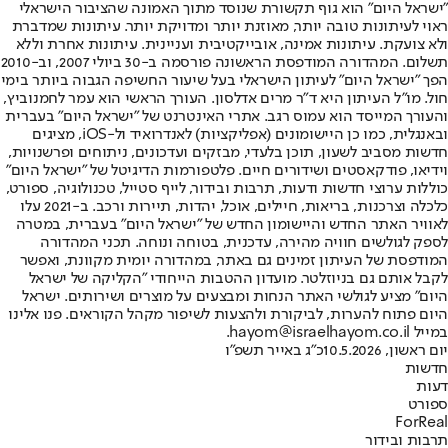
"ישראל היום" הוא גוף תקשורת שנוסד מתוך האמונה שהציבור הישראלי
ראוי לעיתונות טובה יותר, מאוזנת יותר ומדויקת יותר. עיתונות שמדברת
ולא צועקת. עיתונות אמינה, אובייקטיבית ועניינית. עיתונות אחרת וללא
תשלום. המהדורה המודפסת הראשונה פורסמה ב-30 ביולי 2007, וב-2010
הפך "ישראל היום" לעיתון הישראלי בעל שיעור החשיפה הגבוה ביותר בימי
חול. מו"ל העיתון היא ד"ר מרים אדלסון. העורך הראשי הוא עמר לחמנוביץ,
והעורך המייסד הוא עמוס רגב. אתרי האינטרנט של "ישראל היום" בעברית
ובאנגלית, כמו כן היישומונים (אפליקציות) לאנדרואיד ול-iOS, מציגים
חדשות מסביב לשעון, תוכן בלעדי, מבזקים ועדכונים, ניתוחים ופרשנויות,
וידיאו, פודקאסטים ושידורים חיים. פלטפורמות הדיגיטל של "ישראל היום"
כוללות ערוצי חדשות ודעות, תרבות ובידור, לייף סטייל, טכנולוגיה, ספורט,
כלכלה וצרכנות, בריאות, חיילים, אוכל, יהדות, תיירות ורכב. ב-2021 עלו
לאוויר האתר החדש והיישומון החדש של "ישראל היום" בעברית, במטרה
לספק לגולשים חוויה מהירה, עדכנית, בטוחה ונוחה. תכני המהדורה
המודפסת של העיתון זמינים גם באתר, במהדורה יומית מקוונת, ואפשר
לקבל אותם גם בניוזלטר. מועדון ההטבות הייחודי "הקליקה של ישראל
היום" מציע לגולשי האתר הנחות ומבצעים על מוצרים ושירותים. ישראל
היום פתוח להערות, לביקורת ולהצעות לשיפור מקהל הקוראים. פנו אלינו
במייל hayom@israelhayom.co.il.
יום ראשון, 10.5.2026
כ"ג באייר תשפ"ו
חדשות
דעות
ספורט
ForReal
תרבות ובידור