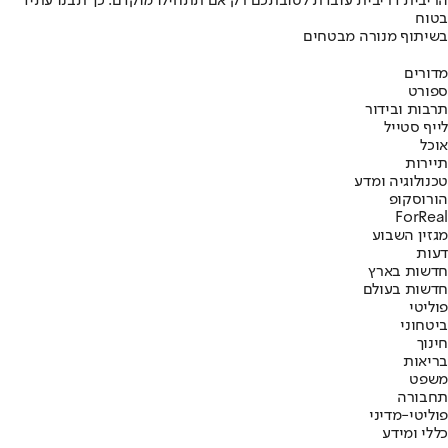
הריבית דריבית עובדת לטובתכם רק אם תתחילו מוקדם. כך תבנו עתיד
בטוח
בשיתוף מנורה מבטחים
מדורים
ספורט
תרבות ובידור
לייף סטייל
אוכל
תיירות
טכנולוגיה ומדע
הורוסקופ
ForReal
מגזין השבוע
דעות
חדשות בארץ
חדשות בעולם
פוליטי
ביטחוני
חינוך
בריאות
משפט
תחבורה
פוליטי-מדיני
כללי ומידע