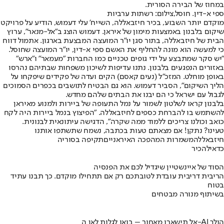
במחוז של הבירה הסורית.
ספי א-דין. חוסל,צילום: רשתות ערביות
מוקדם יותר השבוע, בכיר חיזבאללה, השייח' עלי דעמוש, הודיע על פרויקט
שיקום בלבנון באמצעות מימון של איראן. דעמוש הוצג ב"אל-מנאר", ערוץ
הבית של חיזבאללה, בתור סגן יו"ר המועצה המבצעת בארגון. אתמול דווח
כי למעשה הוא מונה להחליף את האשם ספי א-דין, יו"ר המועצה שחוסל.
"יש סקר שמתבצע על ידי גופים טכניים כמו החברות "מעמאר" ו"ארש"
באזורים הנפגעים בלבנון. נתנו עדיפות לשיכון משפחות שבתיהם נהרסו
באופן מוחלט. המזכ"ל (נעים קאסם) הקים ועדה של פקידים שיפקחו על
הליך השיקום", הסביר דעמוש. הוא גם הבטיח לתושבים בכפרים הסמוכים
לגבול עם ישראל כי הם יבנו את הבתים שלהם מחדש.
בלבנון קראו לשלטון לשמור על נמל התעופה של ביירות ולמנוע מאיראן
להשתמש בו להברחת כספים לחיזבאללה. "הפיצוץ בנמל ביירות היה לקח
כואב וכולנו צריכים ללמוד ממה שקרה", הדגישה עיתונאית לבנונית.
טעינו? נתקן! אם מצאתם טעות בכתבה, נשמח שתשתפו אותנו
חיזבאללה
משמרות המהפכה האיראניים
תקיפה בסוריה
כדאי
להכיר
הסוד של איינשטיין שיגדיל לכם את הפנסיה
הריבית דריבית עובדת לטובתכם רק אם תתחילו מוקדם. כך תבנו עתיד
בטוח
בשיתוף מנורה מבטחים
אל תישארו מאחור – בואו לגלות לאן ה-AI הולך