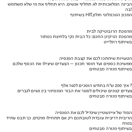
הבינה המלאכותית לא תחליף אנשים, היא תחליף את מי שלא משתמש
בה!
בשיתוף HIT,המכון הטכנולוגי חולון
מהפכת הרובוטיקה לבית
מהפכת הניקיון החכם: כל הבית נקי בלחיצת כפתור
בשיתוף רונלייט
הטעויות שיחתכו לכם את קצבת הפנסיה
ממשיכת כספים ועד חוסר תכנון – הצעדים שיצילו את הכסף שלכם
בשיתוף מנורה מבטחים
איך 200 ש"ח בחודש הופכים ל140 אלף ?
צעדים קטנים שיכולים לסגור את הבור הפנסיוני בין נשים לגברים
בשיתוף מנורה מבטחים
הסוד של איינשטיין שיגדיל לכם את הפנסיה
הריבית דריבית עובדת לטובתכם רק אם תתחילו מוקדם. כך תבנו עתיד
בטוח
בשיתוף מנורה מבטחים