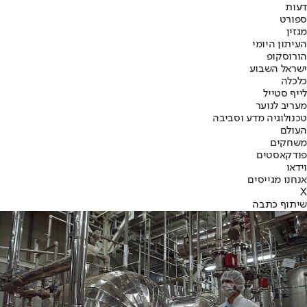
דעות
ספורט
מגזין
העיתון היומי
הורוסקופ
ישראל השבוע
כלכלה
לייף סטייל
מעריב לנוער
טכנולוגיה מדע וסביבה
העולם
משחקים
פודקאסטים
וידאו
אנחנו מגייסים
X
שיתוף כתבה