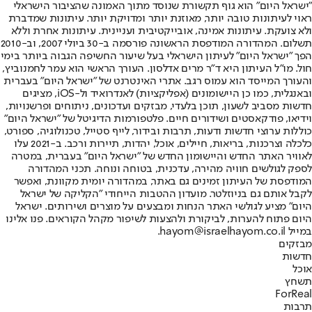
"ישראל היום" הוא גוף תקשורת שנוסד מתוך האמונה שהציבור הישראלי
ראוי לעיתונות טובה יותר, מאוזנת יותר ומדויקת יותר. עיתונות שמדברת
ולא צועקת. עיתונות אמינה, אובייקטיבית ועניינית. עיתונות אחרת וללא
תשלום. המהדורה המודפסת הראשונה פורסמה ב-30 ביולי 2007, וב-2010
הפך "ישראל היום" לעיתון הישראלי בעל שיעור החשיפה הגבוה ביותר בימי
חול. מו"ל העיתון היא ד"ר מרים אדלסון. העורך הראשי הוא עמר לחמנוביץ,
והעורך המייסד הוא עמוס רגב. אתרי האינטרנט של "ישראל היום" בעברית
ובאנגלית, כמו כן היישומונים (אפליקציות) לאנדרואיד ול-iOS, מציגים
חדשות מסביב לשעון, תוכן בלעדי, מבזקים ועדכונים, ניתוחים ופרשנויות,
וידיאו, פודקאסטים ושידורים חיים. פלטפורמות הדיגיטל של "ישראל היום"
כוללות ערוצי חדשות ודעות, תרבות ובידור, לייף סטייל, טכנולוגיה, ספורט,
כלכלה וצרכנות, בריאות, חיילים, אוכל, יהדות, תיירות ורכב. ב-2021 עלו
לאוויר האתר החדש והיישומון החדש של "ישראל היום" בעברית, במטרה
לספק לגולשים חוויה מהירה, עדכנית, בטוחה ונוחה. תכני המהדורה
המודפסת של העיתון זמינים גם באתר, במהדורה יומית מקוונת, ואפשר
לקבל אותם גם בניוזלטר. מועדון ההטבות הייחודי "הקליקה של ישראל
היום" מציע לגולשי האתר הנחות ומבצעים על מוצרים ושירותים. ישראל
היום פתוח להערות, לביקורת ולהצעות לשיפור מקהל הקוראים. פנו אלינו
במייל hayom@israelhayom.co.il.
מבזקים
חדשות
אוכל
תשחץ
ForReal
תרבות