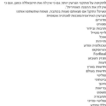
לתקיפה על מתקני הגרעין יותר, גם כי אין לה את חיזבאללה כמגן, וגם כי
אין לה את ההגנה האווירית".
טעינו? נתקן! אם מצאתם טעות בכתבה, נשמח שתשתפו אותנו
הגרעין האיראני
הסוכנות לאנרגיה אטומית
מדורים
ספורט
תרבות ובידור
לייף סטייל
אוכל
תיירות
טכנולוגיה ומדע
הורוסקופ
ForReal
מגזין השבוע
דעות
חדשות בארץ
חדשות בעולם
פוליטי
ביטחוני
חינוך
בריאות
משפט
תחבורה
פוליטי-מדיני
כללי ומידע