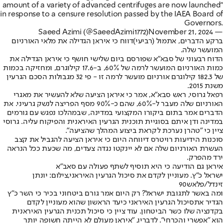
amount of a variety of advanced centrifuges are now launched"
in response to a censure resolution passed by the IAEA Board of
Governors.
November 21, 2024
— Saeed Azimi (@SaeedAzimi1772)
ברקע הדברים, אתמול (רביעי)
דווח כי איראן הגדילה את מלאי האורניום
המועשר שלה
.
הדוח רבעוני של סבא"א שפורסם ביום שלישי חושף כי איראן הגדילה את
כמות האורניום המועשר לרמה של 60%, ב-17.6 קילוגרם, ומחזיקה בכמות
של 182.3 קילוגרם אורניום מועשר לרמה זו - פי 32 מגבולות הסכם הגרעין
משנת 2015.
רפאל גרוסי, ראש סבא"א, אמר כי איראן הציעה שלא להעשיר את מאגרי
האורניום שלה מעבר ל-60%, שהם כ-90% מסף הפריצה לנשק גרעיני. את
הדברים אמר בתום ביקורו המקצועי במדינה, שבמהלכו נפגש עם גורמים
במדינה ודן איתם בסוגיית תוכנית הגרעין האיראנית והפיקוח עליה. גרוסי
ציין כי "טהרן נערכת לקראת ביצוע המהלך שהציעה".
סוכנות הידיעות רויטרס דיווחה היום כי איראן הציעה להגביל את קצב
העשרת האורניום שלה אם לא יינקטו נגדה צעדים, מה שכעת ככל הנראה
ירד מהפרק.
איראן גם הודיעה כי היא תוסיף לשתף פעולה עם סאב״א
ישראל כ"ץ. מעוניין לקדם את סיכול הגרעין האיראני,צילום: יונתן
זינדל/פלאש90
ומה באשר לתגובת ישראל? רק היום אמר גורם ביטחוני בכיר כי השר כ"ץ
הגדיר את
סיכול הגרעין האיראני כיעד הראשון שהוא מעוניין לקדם
בקדנציה שלו כשר הביטחון
. עוד ציין כי סיכול תכנית הגרעין האיראנית
הוא "אפשרי והכרחי". לדבריו, "איראן מעולם לא הייתה חשופה יותר