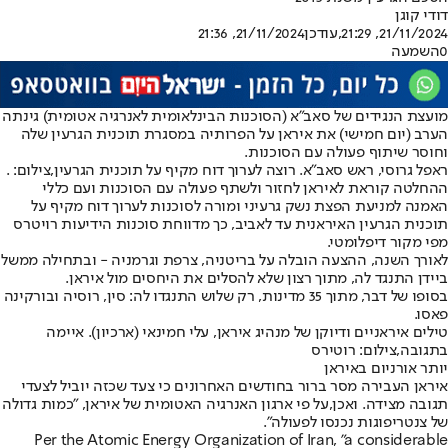
דודי קוגן
21/11/2024, 21:29
,עודכן
21/11/2024, 21:36
0
השמעה
מועצת הנגידים של סאב״א (הסוכנות הבינלאומית לאנרגיה אטומית) גינתה
הערב (יום חמישי) את איראן על הפרותיה במסגרת תוכנית הגרעין שלה
וחוסר שיתוף פעולה עם הסוכנות.
ראפל גרוסי, ראש סאב"א. רוצה לערוך דוח מקיף על תוכנית הגרעין,צילום: .
ההחלטה קוראת לאיראן לחזור ולשתף פעולה עם הסוכנות ועם כללי
האמנה למניעת הפצת נשק גרעיני ומורה לסוכנות לערוך דוח מקיף על
תוכנית הגרעין האיראנית עד לאביב, כך מדווחת סוכנות הידיעות רויטרס
מפי מקור דיפלומטי.
לאורך השנה, ההצעה הובלה על בריטניה, צרפת וגרמניה - ובתחילה ממשל
ביידן התנגד לה, מתוך רצון שלא להסלים את היחסים מול איראן.
בסופו של דבר, מתוך 35 מדינות, רק שלוש התנגדו לה: סין, רוסיה ובורקינה
פאסו.
טילים איראניים ודיוקן של מנהיג איראן, עלי חמינאי (ארכיון). איימה
בתגובה,צילום: רוטירס
יותר אורניום באיראן
איראן העבירה מסר ברור בחודשים האחרונים כי צעד שכזה יוביל לצעדי
תגובה מצידה. ואכן,
על פי ארגון האנרגיה האטומית של איראן, "כמות גדולה
של צנטריפוגות נכנסו לפעולה".
Per the Atomic Energy Organization of Iran, "a considerable