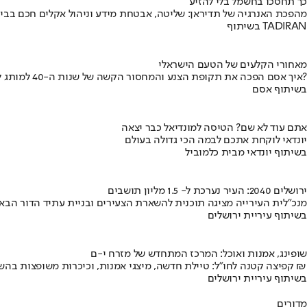
כך תחסכו בחשמל בלי להזיע
מהפכת האנרגיה של תדיראן: שליטה, אבטחת מידע וניהול אקלים חכם בבי
בשיתוף TADIRAN
מאחורי הקלעים של הטעם הישראלי
איך אסם הפכה את תקופת הצנע והמחסור הקשה של שנות ה-40 למותג לאומי?
בשיתוף אסם
אתם עוד לא שם? הטיסה למונדיאל כבר יצאה
יונדאי לוקחת אתכם לבמה הכי גדולה בעולם
בשיתוף יונדאי מבית כלמוביל
ירושלים 2040: העיר נערכת ל- 1.5 מליון תושבים
מנכ"לית העירייה מציגה תוכנית להשארת הצעירים ובניית עתיד הדור הבא
בשיתוף עיריית ירושלים
שופינג, אמנות ואוכל: המרכז המתחדש של מזרח י-ם
קפיצה קטנה לחו"ל: טיילת חדשה, מיצגי אמנות, וכיכרות משופצות בהשקעה של 100 מיליון ₪
בשיתוף עיריית ירושלים
מדורים