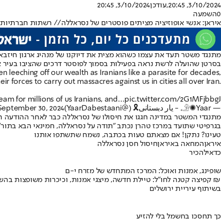
3/10/2024, 20:45
,עודכן
3/10/2024, 20:45
0
השמעה
איראן: אנשי אופוזיציה מציתים פוסטרים של נסראללה// רשתות חברתיות
מתנגד משטר תעד את עצמו כשהוא מצית את דיוקנו של מנהיג ארגון חיזבאלל
בסרטן שהועלה לרשת נראה בפעילות בסמוך לפוסטר דרכים שהציבו בעיר א
n leeching off our wealth as Iranians like a parasite for decades,
ir forces to carry out massacres against us in cities all over Iran.
eam for millions of us Iranians, and…
pic.twitter.com/2G1MFjbbgJ
— 𓄂✺Yaar - يار ‌‌دبستانی🎗️ (@YaarDabestaani)
September 30, 2024
מתנגדי המשטר במדינה חגגו את חיסולו של נסראללה כבר לאחר ההודעה הר
בגרפיטי שתועד במרכז טהרן נכתב "תודה על נסראללה, חמינאי הבא בתור"
טעינו? נתקן! אם מצאתם טעות בכתבה, נשמח שתשתפו אותנו
איראן
המחאה באיראן
חיסול חסן נסראללה
כדאי
להכיר
שופינג, אמנות ואוכל: המרכז המתחדש של מזרח י-ם
קפיצה קטנה לחו"ל: טיילת חדשה, מיצגי אמנות, וכיכרות משופצות בהשקעה של 100 מיליון ₪
בשיתוף עיריית ירושלים
כך תחסכו בחשמל בלי להזיע