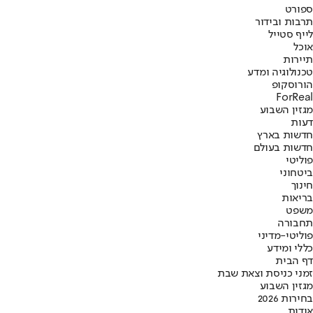
ספורט
תרבות ובידור
לייף סטייל
אוכל
תיירות
טכנולוגיה ומדע
הורוסקופ
ForReal
מגזין השבוע
דעות
חדשות בארץ
חדשות בעולם
פוליטי
ביטחוני
חינוך
בריאות
משפט
תחבורה
פוליטי-מדיני
כללי ומידע
דף הבית
זמני כניסת וצאת שבת
מגזין השבוע
בחירות 2026
אודות