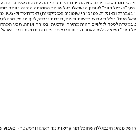
לעיתונות טובה יותר, מאוזנת יותר ומדויקת יותר. עיתונות שמדברת ולא צ
שלום. המהדורה המודפסת הראשונה פורסמה ב-30 ביולי 2007, וב-2010 הפך "ישראל היום" לעיתון הישראלי בעל שי
לחמנוביץ,
ל היום" כוללות ערוצי חדשות ודעות, תרבות ובידור, לייף סטייל, טכנולוגיה
ברית, במטרה לספק לגולשים חוויה מהירה, עדכנית, בטוחה ונוחה. תכני המה
ל היום" מציע לגולשי האתר הנחות ומבצעים על מוצרים ושירותים. ישראל 
של מנהיג חיזבאללה שחוסל תוך קריאות נגד הארגון והמשטר • בשבוע שעב