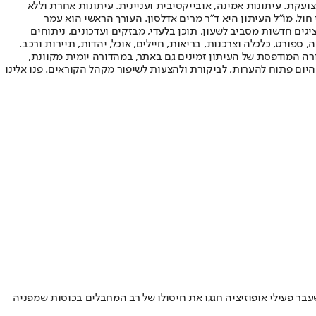
ועקת. עיתונות אמינה, אובייקטיבית ועניינית. עיתונות אחרת וללא
עור החשיפה הגבוה ביותר בימי חול. מו"ל העיתון היא ד"ר מרים אדלסון. העורך הראשי הוא עמר
 והעורך המייסד הוא עמוס רגב. אתרי האינטרנט של "ישראל היום" בעברית ובאנגלית, כמו כן היישומונים (אפליקציות) לאנדרואיד ול-iOS, מציגים חדשות מסביב לשעון, תוכן בלעדי, מבזקים ועדכונים, ניתוחים
, ספורט, כלכלה וצרכנות, בריאות, חיילים, אוכל, יהדות, תיירות ורכב.
דורה המודפסת של העיתון זמינים גם באתר, במהדורה יומית מקוונת,
היום פתוח להערות, לביקורת ולהצעות לשיפור מקהל הקוראים. פנו אלינו
ר פעילי אופוזיציה חגגו את חיסולו של רב המחבלים בכוסות שמפניה