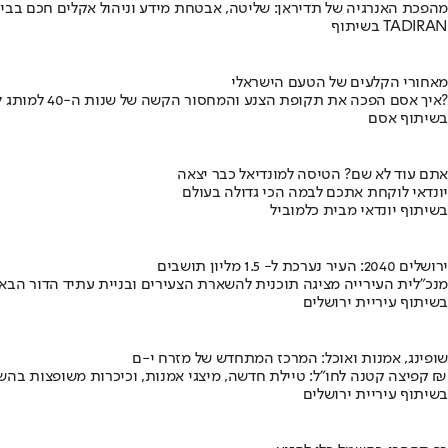
מהפכת האנרגיה של תדיראן: שליטה, אבטחת מידע וניהול אקלים חכם בבי
בשיתוף TADIRAN
מאחורי הקלעים של הטעם הישראלי
איך אסם הפכה את תקופת הצנע והמחסור הקשה של שנות ה-40 למותג לאומי?
בשיתוף אסם
אתם עוד לא שם? הטיסה למונדיאל כבר יצאה
יונדאי לוקחת אתכם לבמה הכי גדולה בעולם
בשיתוף יונדאי מבית כלמוביל
ירושלים 2040: העיר נערכת ל- 1.5 מליון תושבים
מנכ"לית העירייה מציגה תוכנית להשארת הצעירים ובניית עתיד הדור הבא
בשיתוף עיריית ירושלים
שופינג, אמנות ואוכל: המרכז המתחדש של מזרח י-ם
קפיצה קטנה לחו"ל: טיילת חדשה, מיצגי אמנות, וכיכרות משופצות בהשקעה של 100 מיליון ₪
בשיתוף עיריית ירושלים