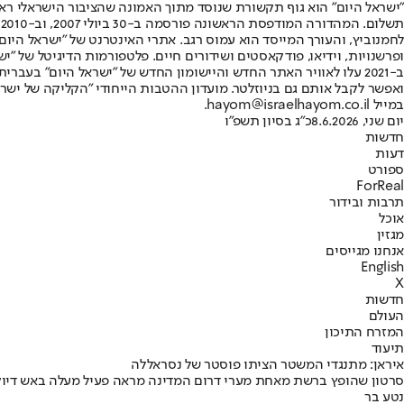
"ישראל היום" הוא גוף תקשורת שנוסד מתוך האמונה שהציבור הישראלי ראוי 
ת
ופרשנויות, וידיאו, פודקאסטים ושידורים חיים. פלטפורמות הדיגיטל של "ישרא
ב-2021 עלו לאוויר האתר החדש והיישומון החדש של "ישראל היום" בע
ואפשר לקבל אותם גם בניוזלטר. מועדון ההטבות הייחודי "הקליקה של ישרא
במייל hayom@israelhayom.co.il.
יום שני, 8.6.2026
כ"ג בסיון תשפ"ו
חדשות
דעות
ספורט
ForReal
תרבות ובידור
אוכל
מגזין
אנחנו מגייסים
English
X
חדשות
העולם
המזרח התיכון
תיעוד
איראן: מתנגדי המשטר הציתו פוסטר של נסראללה
סרטון שהופץ ברשת מאחת מערי דרום המדינה מראה פעיל מעלה באש דיוקן 
נטע בר