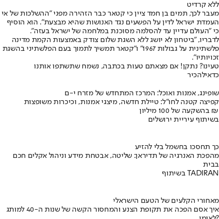
ללא קרדיט
מעבר לכך, תמים בן חמד ציין כי קטאר כבר הזהירה מפני "ההשלכות של אי
העמדת ישראל לדין על הפשעים נגד האנושות שהיא מבצעת". הוא הוסיף
כי "העולם עדיין עד להסלמה מסוכנת במלחמה של ישראל בעזה".
לדבריו, "ביטחון לא יושג ללא השגת שלום צודק באמצעות הקמת מדינה
פלשתינית על גבולות 1967" ו"קטאר תמשיך לתמוך בעם הפלשתיני בהשגת
זכויותיו".
טעינו? נתקן! אם מצאתם טעות בכתבה, נשמח שתשתפו אותנו
כדאי
להכיר
שופינג, אמנות ואוכל: המרכז המתחדש של מזרח י-ם
קפיצה קטנה לחו"ל: טיילת חדשה, מיצגי אמנות, וכיכרות משופצות
בהשקעה של 100 מיליון ₪
בשיתוף עיריית ירושלים
כך תחסכו בחשמל בלי להזיע
מהפכת האנרגיה של תדיראן: שליטה, אבטחת מידע וניהול אקלים חכם
בבית
בשיתוף TADIRAN
מאחורי הקלעים של הטעם הישראלי
איך אסם הפכה את תקופת הצנע והמחסור הקשה של שנות ה-40 למותג
לאומי?