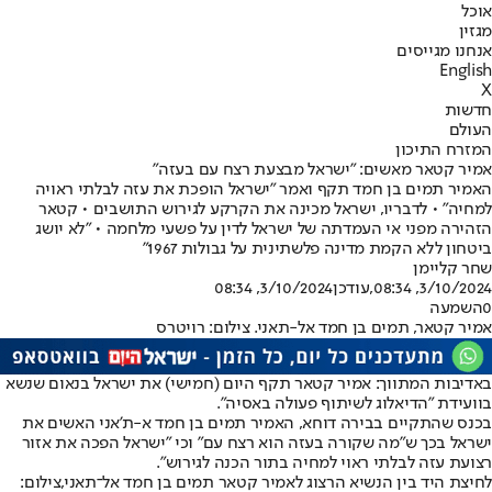
אוכל
מגזין
אנחנו מגייסים
English
X
חדשות
העולם
המזרח התיכון
אמיר קטאר מאשים: "ישראל מבצעת רצח עם בעזה"
האמיר תמים בן חמד תקף ואמר "ישראל הופכת את עזה לבלתי ראויה
למחיה" • לדבריו, ישראל מכינה את הקרקע לגירוש התושבים • קטאר
הזהירה מפני אי העמדתה של ישראל לדין על פשעי מלחמה • "לא יושג
ביטחון ללא הקמת מדינה פלשתינית על גבולות 1967"
שחר קליימן
3/10/2024, 08:34
,עודכן
3/10/2024, 08:34
0
השמעה
אמיר קטאר, תמים בן חמד אל-תאני. צילום: רויטרס
באדיבות המתווך: אמיר קטאר תקף היום (חמישי) את ישראל בנאום שנשא
בוועידת "הדיאלוג לשיתוף פעולה באסיה".
בכנס שהתקיים בבירה דוחא, האמיר תמים בן חמד א-ת'אני האשים את
ישראל בכך ש"מה שקורה בעזה הוא רצח עם" וכי "ישראל הפכה את אזור
רצועת עזה לבלתי ראוי למחיה בתור הכנה לגירוש".
לחיצת היד בין הנשיא הרצוג לאמיר קטאר תמים בן חמד אל־תאני,צילום: