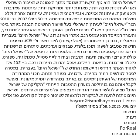
"ישראל היום" הוא גוף תקשורת שנוסד מתוך האמונה שהציבור הישראלי
ראוי לעיתונות טובה יותר, מאוזנת יותר ומדויקת יותר. עיתונות שמדברת
ולא צועקת. עיתונות אמינה, אובייקטיבית ועניינית. עיתונות אחרת וללא
תשלום. המהדורה המודפסת הראשונה פורסמה ב-30 ביולי 2007, וב-2010
הפך "ישראל היום" לעיתון הישראלי בעל שיעור החשיפה הגבוה ביותר בימי
חול. מו"ל העיתון היא ד"ר מרים אדלסון. העורך הראשי הוא עמר לחמנוביץ,
והעורך המייסד הוא עמוס רגב. אתרי האינטרנט של "ישראל היום" בעברית
ובאנגלית, כמו כן היישומונים (אפליקציות) לאנדרואיד ול-iOS, מציגים
חדשות מסביב לשעון, תוכן בלעדי, מבזקים ועדכונים, ניתוחים ופרשנויות,
וידיאו, פודקאסטים ושידורים חיים. פלטפורמות הדיגיטל של "ישראל היום"
כוללות ערוצי חדשות ודעות, תרבות ובידור, לייף סטייל, טכנולוגיה, ספורט,
כלכלה וצרכנות, בריאות, חיילים, אוכל, יהדות, תיירות ורכב. ב-2021 עלו
לאוויר האתר החדש והיישומון החדש של "ישראל היום" בעברית, במטרה
לספק לגולשים חוויה מהירה, עדכנית, בטוחה ונוחה. תכני המהדורה
המודפסת של העיתון זמינים גם באתר, במהדורה יומית מקוונת, ואפשר
לקבל אותם גם בניוזלטר. מועדון ההטבות הייחודי "הקליקה של ישראל
היום" מציע לגולשי האתר הנחות ומבצעים על מוצרים ושירותים. ישראל
היום פתוח להערות, לביקורת ולהצעות לשיפור מקהל הקוראים. פנו אלינו
במייל hayom@israelhayom.co.il.
יום שני, 8.6.2026
כ"ג בסיון תשפ"ו
חדשות
דעות
ספורט
ForReal
תרבות ובידור