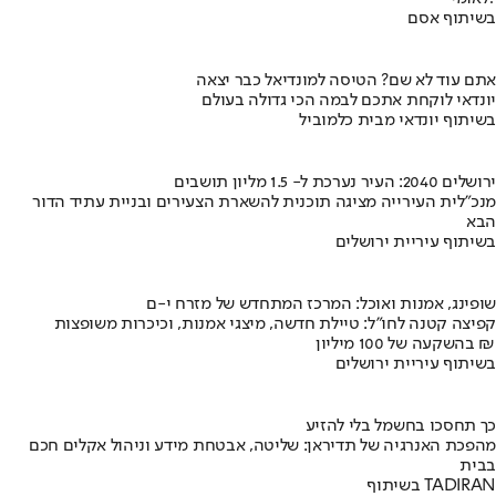
בשיתוף אסם
אתם עוד לא שם? הטיסה למונדיאל כבר יצאה
יונדאי לוקחת אתכם לבמה הכי גדולה בעולם
בשיתוף יונדאי מבית כלמוביל
ירושלים 2040: העיר נערכת ל- 1.5 מליון תושבים
מנכ"לית העירייה מציגה תוכנית להשארת הצעירים ובניית עתיד הדור
הבא
בשיתוף עיריית ירושלים
שופינג, אמנות ואוכל: המרכז המתחדש של מזרח י-ם
קפיצה קטנה לחו"ל: טיילת חדשה, מיצגי אמנות, וכיכרות משופצות
בהשקעה של 100 מיליון ₪
בשיתוף עיריית ירושלים
כך תחסכו בחשמל בלי להזיע
מהפכת האנרגיה של תדיראן: שליטה, אבטחת מידע וניהול אקלים חכם
בבית
בשיתוף TADIRAN