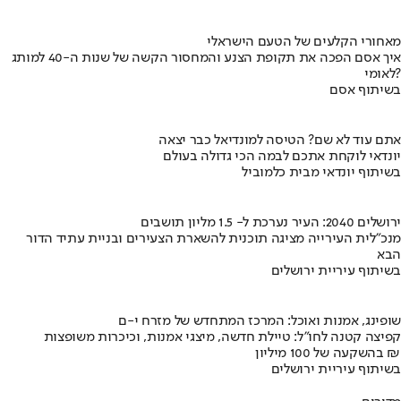
מאחורי הקלעים של הטעם הישראלי
איך אסם הפכה את תקופת הצנע והמחסור הקשה של שנות ה-40 למותג
לאומי?
בשיתוף אסם
אתם עוד לא שם? הטיסה למונדיאל כבר יצאה
יונדאי לוקחת אתכם לבמה הכי גדולה בעולם
בשיתוף יונדאי מבית כלמוביל
ירושלים 2040: העיר נערכת ל- 1.5 מליון תושבים
מנכ"לית העירייה מציגה תוכנית להשארת הצעירים ובניית עתיד הדור
הבא
בשיתוף עיריית ירושלים
שופינג, אמנות ואוכל: המרכז המתחדש של מזרח י-ם
קפיצה קטנה לחו"ל: טיילת חדשה, מיצגי אמנות, וכיכרות משופצות
בהשקעה של 100 מיליון ₪
בשיתוף עיריית ירושלים