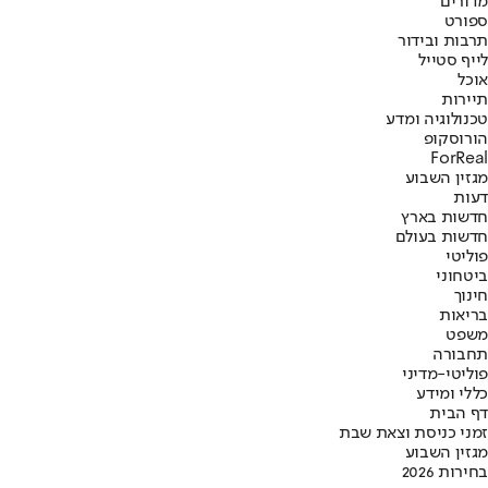
מדורים
ספורט
תרבות ובידור
לייף סטייל
אוכל
תיירות
טכנולוגיה ומדע
הורוסקופ
ForReal
מגזין השבוע
דעות
חדשות בארץ
חדשות בעולם
פוליטי
ביטחוני
חינוך
בריאות
משפט
תחבורה
פוליטי-מדיני
כללי ומידע
דף הבית
זמני כניסת וצאת שבת
מגזין השבוע
בחירות 2026