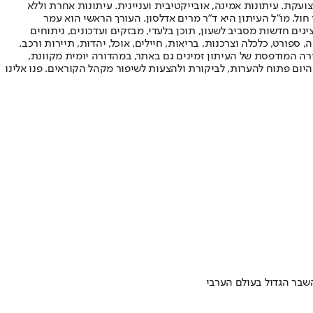
ועקת. עיתונות אמינה, אובייקטיבית ועניינית. עיתונות אחרת וללא
עור החשיפה הגבוה ביותר בימי חול. מו"ל העיתון היא ד"ר מרים אדלסון. העורך הראשי הוא עמר
 והעורך המייסד הוא עמוס רגב. אתרי האינטרנט של "ישראל היום" בעברית ובאנגלית, כמו כן היישומונים (אפליקציות) לאנדרואיד ול-iOS, מציגים חדשות מסביב לשעון, תוכן בלעדי, מבזקים ועדכונים, ניתוחים
, ספורט, כלכלה וצרכנות, בריאות, חיילים, אוכל, יהדות, תיירות ורכב.
דורה המודפסת של העיתון זמינים גם באתר, במהדורה יומית מקוונת,
היום פתוח להערות, לביקורת ולהצעות לשיפור מקהל הקוראים. פנו אלינו
שבר הגדול בעולם הערבי