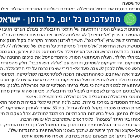
0
השמעה
סורים חוגגים את חיסול נסראללה באזורים בשליטת המורדים באדליב. צילום:
החגיגות בעולם הסוני והדמעות של תומכי חיזבאללה: בעולם הערבי הגיבו מ
המגישה בערוץ "אל-מיאדין" לא הצליחה לעצור את הדמעות כשאמרה כי "האד
השדרנית של ערוץ "אל־מנאר", השייך לארגון הטרור, הקריאה בקול חנוק את
מגישת רשת החדשות "אל מיאדין" מתייפחת על חיסולו של נסראללה // ללא
מנגד, בהודעתו הראשונה של האייתוללה עלי חמינאי, מנהיג איראן, הוא נמנ
במהלך הלילה, העלה העיתונאי הסורי, מוחמד פייסל, את סיכום החגיגה של
מתוקים, ירו זיקוקים לשמיים, והריעו עם "אללה הוא אכבר". חלק מהמורדי
ראש ממשלת לבנון לשעבר, סעד אל-חרירי שאביו נרצח על ידי חיזבאללה, הג
עבור אלה שאהבנו, כשההתנקשות הפכה לאלטרנטיבה לפוליטיקה. תנחומיי ל
כעת מכולם הוא להתעלות מעל המחלוקות כדי להביא את ארצנו לחוף מבטח
עיתונאית לבנונית ציינה כי בעלי בריתו הפוליטיים של נסראללה בלבנון, סו
הלבנונים הנוצרים לא צפויים לפעול נגד חיזבאללה, מכיוון שהוא עדיין מהו
תומכי חיזבאללה מתאבלים על נסראללה ביירות,צילום: איי.פי
באחד המסגדים במרכז ביירות, כתב ה"ניו יורק טיימס" בביירות תיאור התכ
אחת הנשים שנכחו בקהל. ג'מילה עדית', בת 53, אמרה לעיתון האמריקני: "אנחנו נמשיך ללכת בדרכו. אפילו אם הוא מת, הוא ינצח".
אפילו בתימן, פעיל ברשתות החברתיות המתנגד לחות'ים, צהל בעקבות חיסו
אותו בין היתר "צפצפה", כלומר אדם שמתרברב ולא עושה הרבה.
בארגוני הטרור הפלשתיניים גינו כמובן את החיסול של בן בריתם הוותיק
אל-אקצא ועל דרך ירושלים, שתמך בעמנו הפלשתינית בהתנגדות שלו".
טעינו? נתקן! אם מצאתם טעות בכתבה, נשמח שתשתפו אותנו