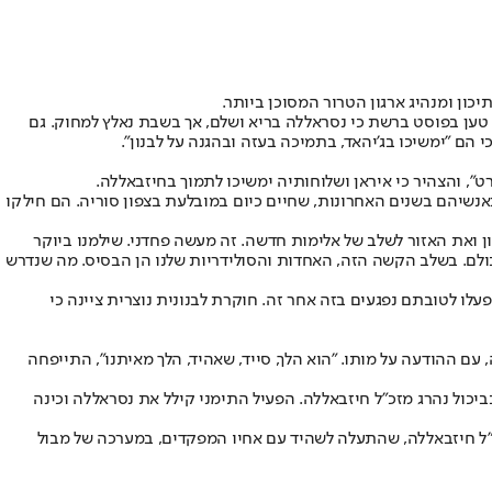
ון ומנהיג ארגון הטרור המסוכן ביותר.
 טען בפוסט ברשת כי נסראללה בריא ושלם, אך בשבת נאלץ למחוק. גם
הם "ימשיכו בג'יהאד, בתמיכה בעזה ובהגנה על לבנון".
ט", והצהיר כי איראן ושלוחותיה ימשיכו לתמוך בחיזבאללה.
אנשיהם בשנים האחרונות, שחיים כיום במובלעת בצפון סוריה. הם חילקו
ון ואת האזור לשלב של אלימות חדשה. זה מעשה פחדני. שילמנו ביוקר
כולם. בשלב הקשה הזה, האחדות והסולידריות שלנו הן הבסיס. מה שנדרש
שפעלו לטובתם נפגעים בזה אחר זה. חוקרת לבנונית נוצרית ציינה כי
ם ההודעה על מותו. "הוא הלך, סייד, שאהיד, הלך מאיתנו", התייפחה
כול נהרג מזכ"ל חיזבאללה. הפעיל התימני קילל את נסראללה וכינה
כ"ל חיזבאללה, שהתעלה לשהיד עם אחיו המפקדים, במערכה של מבול