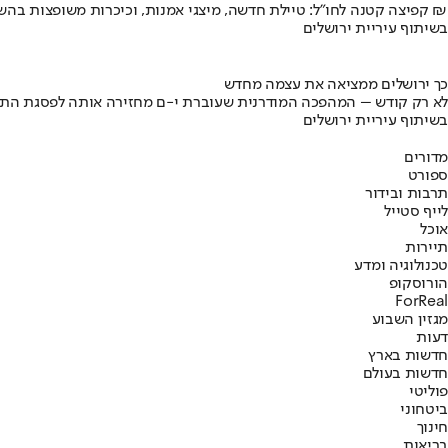
קפיצה קטנה לחו"ל: טיילת חדשה, מיצגי אמנות, וכיכרות משופצות בהשקעה של 100 מיליון ₪
בשיתוף עיריית ירושלים
כך ירושלים ממציאה את עצמה מחדש
לא רק קודש – המהפכה המודרנית שעוברת י-ם מחזירה אותה לפסגת התי
בשיתוף עיריית ירושלים
מדורים
ספורט
תרבות ובידור
לייף סטייל
אוכל
תיירות
טכנולוגיה ומדע
הורוסקופ
ForReal
מגזין השבוע
דעות
חדשות בארץ
חדשות בעולם
פוליטי
ביטחוני
חינוך
בריאות