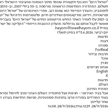
"ישראל היום" הוא גוף תקשורת שנוסד מתוך האמונה שהציבור הישראלי ראוי 
ת
ופרשנויות, וידיאו, פודקאסטים ושידורים חיים. פלטפורמות הדיגיטל של "ישרא
ב-2021 עלו לאוויר האתר החדש והיישומון החדש של "ישראל היום" בע
ואפשר לקבל אותם גם בניוזלטר. מועדון ההטבות הייחודי "הקליקה של ישרא
במייל hayom@israelhayom.co.il.
יום רביעי, 3.6.2026
י"ח בסיון תשפ"ו
חדשות
דעות
ספורט
ForReal
תרבות ובידור
אוכל
מגזין
אנחנו מגייסים
English
X
חדשות
העולם
המזרח התיכון
אבל בציר האיראני - חגיגות אצל מתנגדיו: העולם הערבי מגיב לחיסול נסרא
בעוד המורדים בסוריה פרצו בחגיגות ספונטניות, מגישת החדשות בערוץ ה
שחר קליימן
28/9/2024, 12:29
,עודכן
28/9/2024, 14:08