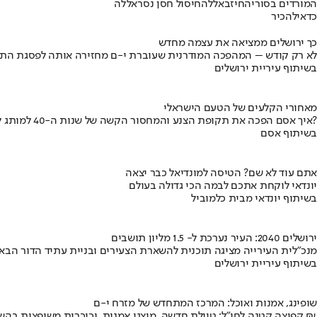
המורדים בסוריה
חיזבאללה
חיסול חסן נסראללה
כדאי
להכיר
כך ירושלים ממציאה את עצמה מחדש
לא רק קודש – המהפכה המודרנית שעוברת י-ם מחזירה אותה לפסגת התי
בשיתוף עיריית ירושלים
מאחורי הקלעים של הטעם הישראלי
איך אסם הפכה את תקופת הצנע והמחסור הקשה של שנות ה-40 למותג לאומי?
בשיתוף אסם
אתם עוד לא שם? הטיסה למונדיאל כבר יצאה
יונדאי לוקחת אתכם לבמה הכי גדולה בעולם
בשיתוף יונדאי מבית כלמוביל
ירושלים 2040: העיר נערכת ל- 1.5 מליון תושבים
מנכ"לית העירייה מציגה תוכנית להשארת הצעירים ובניית עתיד הדור הבא
בשיתוף עיריית ירושלים
שופינג, אמנות ואוכל: המרכז המתחדש של מזרח י-ם
קפיצה קטנה לחו"ל: טיילת חדשה, מיצגי אמנות, וכיכרות משופצות בהשקעה של 100 מיליון ₪