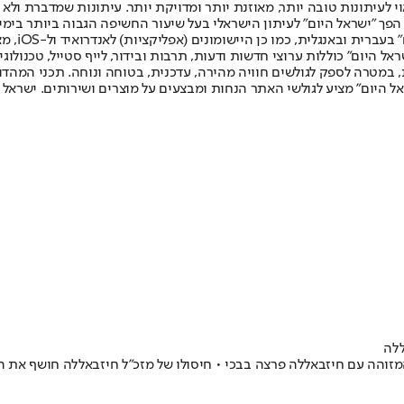
לעיתונות טובה יותר, מאוזנת יותר ומדויקת יותר. עיתונות שמדברת ולא צ
שלום. המהדורה המודפסת הראשונה פורסמה ב-30 ביולי 2007, וב-2010 הפך "ישראל היום" לעיתון הישראלי בעל שי
לחמנוביץ,
ל היום" כוללות ערוצי חדשות ודעות, תרבות ובידור, לייף סטייל, טכנולוגיה
ברית, במטרה לספק לגולשים חוויה מהירה, עדכנית, בטוחה ונוחה. תכני המה
ל היום" מציע לגולשי האתר הנחות ומבצעים על מוצרים ושירותים. ישראל 
ללה
מזוהה עם חיזבאללה פרצה בבכי • חיסולו של מזכ"ל חיזבאללה חושף את ה