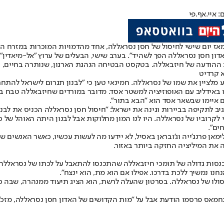
 איי.אף.פי
אז יום שישי לחיסול של חסן נסראללה, אחד מהדמויות המוכרות במזרח התיכ
ון חסן נסראללה הפך לשהיד". בערב שישי, הבעלים של ערוץ "אל-מיאדין"
 ההודעה של חיזבאללה. בטקסט הבטיחה הנהגת הארגון, שנותרה בחיים, כי 
 קרדיט
ע מלציין את שמו של נסראללה. חמינאי טען כי "לבנון תגרום לישראל להתחר
ו באידליב עם האופוזיציה למשטר אסד. מדובר במורדים שחיזבאללה טבח ב
ם איימו שבשאר אסד הוא "הבא בתור".
יב לתקיפה בביירות וגינה את ישראל: "חיסול חסן נסראללה הכניס את לבנ
קרוביו של נסראללה. היו לנו המון מחלוקות אבל לבנון היתה האוהל של 
ים".
לימאן פרנג'ייה וג'ובראן באסיל, לא יידעו מה לעשות עכשיו, כאשר האנשים 
וה את המיליציה החזקה ביותר באזור.
נסות גדולה של תומכי חיזבאללה שהתכנסו להתאבל על לכתו של נסראללה, ע
לו של נסראללה. בסרטון שהעלה לרשת, הוא הציג תיעוד ממנהרה, שבה כבי
. בחמאס פרסמו הודעת אבל על "מות הקדושים של האדון חסן נסראללה, מז