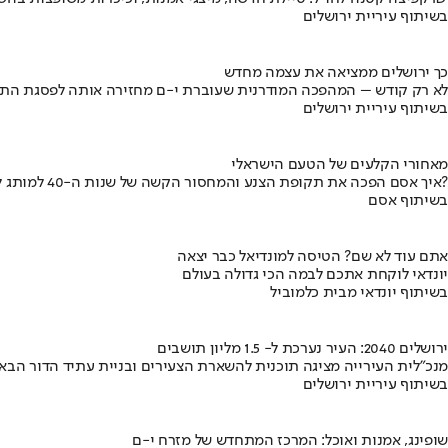
בשיתוף עיריית ירושלים
כך ירושלים ממציאה את עצמה מחדש
לא רק קודש – המהפכה המודרנית שעוברת י-ם מחזירה אותה לפסגת התי
בשיתוף עיריית ירושלים
מאחורי הקלעים של הטעם הישראלי
איך אסם הפכה את תקופת הצנע והמחסור הקשה של שנות ה-40 למותג לאומי?
בשיתוף אסם
אתם עוד לא שם? הטיסה למונדיאל כבר יצאה
יונדאי לוקחת אתכם לבמה הכי גדולה בעולם
בשיתוף יונדאי מבית כלמוביל
ירושלים 2040: העיר נערכת ל- 1.5 מליון תושבים
מנכ"לית העירייה מציגה תוכנית להשארת הצעירים ובניית עתיד הדור הבא
בשיתוף עיריית ירושלים
שופינג, אמנות ואוכל: המרכז המתחדש של מזרח י-ם