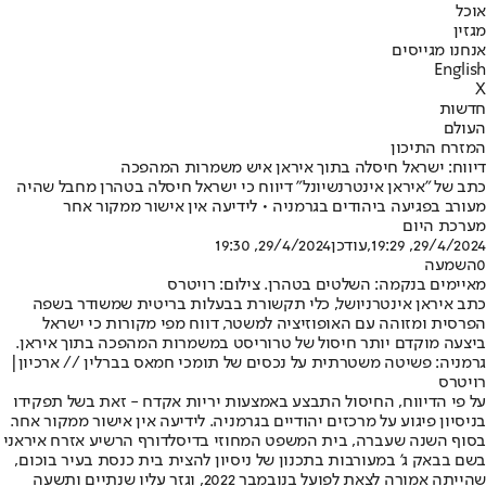
אוכל
מגזין
אנחנו מגייסים
English
X
חדשות
העולם
המזרח התיכון
דיווח: ישראל חיסלה בתוך איראן איש משמרות המהפכה
כתב של "איראן אינטרנשיונל" דיווח כי ישראל חיסלה בטהרן מחבל שהיה
מעורב בפגיעה ביהודים בגרמניה • לידיעה אין אישור ממקור אחר
מערכת היום
29/4/2024, 19:29
,עודכן
29/4/2024, 19:30
0
השמעה
מאיימים בנקמה: השלטים בטהרן. צילום: רויטרס
כתב איראן אינטרניושל, כלי תקשורת בבעלות בריטית שמשודר בשפה
הפרסית ומזוהה עם האופוזיציה למשטר, דווח מפי מקורות כי ישראל
ביצעה מוקדם יותר חיסול של טרוריסט במשמרות המהפכה בתוך איראן.
גרמניה: פשיטה משטרתית על נכסים של תומכי חמאס בברלין // ארכיון|
רויטרס
על פי הדיווח, החיסול התבצע באמצעות יריות אקדח - זאת בשל תפקידו
בניסיון פיגוע על מרכזים יהודיים בגרמניה. לידיעה אין אישור ממקור אחר.
בסוף השנה שעברה, בית המשפט המחוזי בדיסלדורף הרשיע אזרח איראני
בשם בבאק ג' במעורבות בתכנון של ניסיון להצית בית כנסת בעיר בוכום,
שהייתה אמורה לצאת לפועל בנובמבר 2022, וגזר עליו שנתיים ותשעה