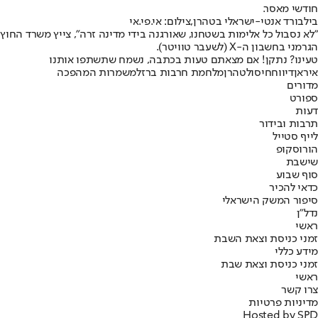
חודשי מאסר.
בילבורד אנטי-ישראלי בטהרן,צילום: אי.פי.אי
"לא נסבול כל אלימות בשטחנו, שאורגנה בידי מדינה זרה", צייץ משרד החוץ
הגרמני בחשבון ה-X (לשעבר טוויטר).
טעינו? נתקן! אם מצאתם טעות בכתבה, נשמח שתשתפו אותנו
איראן
דיווח
חיסול
טהרן
מלחמת חרבות ברזל
משמרות המהפכה
מדורים
ספורט
דעות
תרבות ובידור
לייף סטייל
הורוסקופ
שישבת
סוף שבוע
כדאי להכיר
סיפור המשק הישראלי
נדל"ן
ראשי
זמני כניסת וצאת השבת
מידע כללי
זמני כניסת וצאת שבת
ראשי
צרו קשר
מדיניות פרטיות
Hosted by SPD