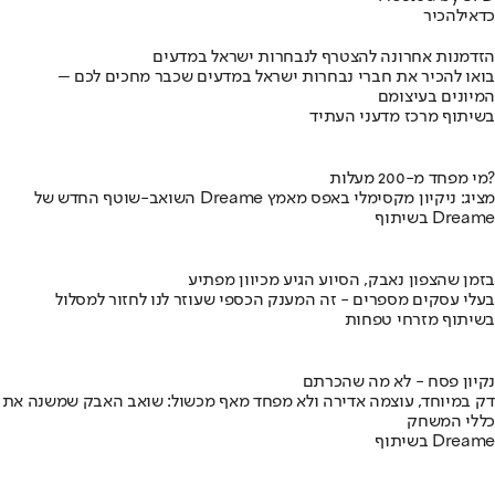
כדאי
להכיר
הזדמנות אחרונה להצטרף לנבחרות ישראל במדעים
בואו להכיר את חברי נבחרות ישראל במדעים שכבר מחכים לכם –
המיונים בעיצומם
בשיתוף מרכז מדעני העתיד
מי מפחד מ-200 מעלות?
השואב-שוטף החדש של Dreame מציג: ניקיון מקסימלי באפס מאמץ
בשיתוף Dreame
בזמן שהצפון נאבק, הסיוע הגיע מכיוון מפתיע
בעלי עסקים מספרים - זה המענק הכספי שעוזר לנו לחזור למסלול
בשיתוף מזרחי טפחות
נקיון פסח - לא מה שהכרתם
דק במיוחד, עוצמה אדירה ולא מפחד מאף מכשול: שואב האבק שמשנה את
כללי המשחק
בשיתוף Dreame