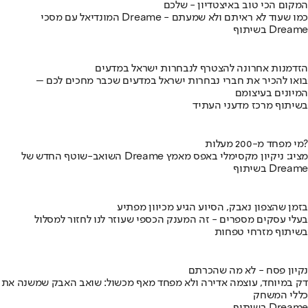
המקום הכי טוב באיצטדיון - שלכם
המונדיאל עם מסכי Dreame - כמו שעוד לא ראיתם ולא שמעתם
בשיתוף Dreame
הזדמנות אחרונה להצטרף לנבחרות ישראל במדעים
בואו להכיר את חברי נבחרות ישראל במדעים שכבר מחכים לכם –
המיונים בעיצומם
בשיתוף מרכז מדעני העתיד
מי מפחד מ-200 מעלות?
השואב-שוטף החדש של Dreame מציג: ניקיון מקסימלי באפס מאמץ
בשיתוף Dreame
בזמן שהצפון נאבק, הסיוע הגיע מכיוון מפתיע
בעלי עסקים מספרים - זה המענק הכספי שעוזר לנו לחזור למסלול
בשיתוף מזרחי טפחות
נקיון פסח - לא מה שהכרתם
דק במיוחד, עוצמה אדירה ולא מפחד מאף מכשול: שואב האבק שמשנה את
כללי המשחק