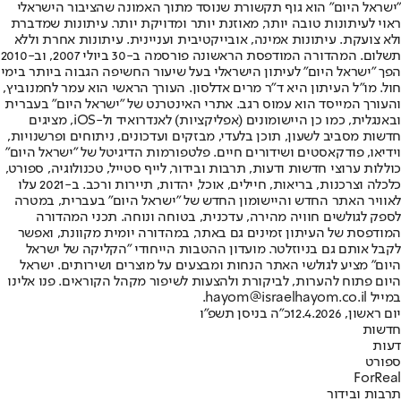
"ישראל היום" הוא גוף תקשורת שנוסד מתוך האמונה שהציבור הישראלי
ראוי לעיתונות טובה יותר, מאוזנת יותר ומדויקת יותר. עיתונות שמדברת
ולא צועקת. עיתונות אמינה, אובייקטיבית ועניינית. עיתונות אחרת וללא
תשלום. המהדורה המודפסת הראשונה פורסמה ב-30 ביולי 2007, וב-2010
הפך "ישראל היום" לעיתון הישראלי בעל שיעור החשיפה הגבוה ביותר בימי
חול. מו"ל העיתון היא ד"ר מרים אדלסון. העורך הראשי הוא עמר לחמנוביץ,
והעורך המייסד הוא עמוס רגב. אתרי האינטרנט של "ישראל היום" בעברית
ובאנגלית, כמו כן היישומונים (אפליקציות) לאנדרואיד ול-iOS, מציגים
חדשות מסביב לשעון, תוכן בלעדי, מבזקים ועדכונים, ניתוחים ופרשנויות,
וידיאו, פודקאסטים ושידורים חיים. פלטפורמות הדיגיטל של "ישראל היום"
כוללות ערוצי חדשות ודעות, תרבות ובידור, לייף סטייל, טכנולוגיה, ספורט,
כלכלה וצרכנות, בריאות, חיילים, אוכל, יהדות, תיירות ורכב. ב-2021 עלו
לאוויר האתר החדש והיישומון החדש של "ישראל היום" בעברית, במטרה
לספק לגולשים חוויה מהירה, עדכנית, בטוחה ונוחה. תכני המהדורה
המודפסת של העיתון זמינים גם באתר, במהדורה יומית מקוונת, ואפשר
לקבל אותם גם בניוזלטר. מועדון ההטבות הייחודי "הקליקה של ישראל
היום" מציע לגולשי האתר הנחות ומבצעים על מוצרים ושירותים. ישראל
היום פתוח להערות, לביקורת ולהצעות לשיפור מקהל הקוראים. פנו אלינו
במייל hayom@israelhayom.co.il.
יום ראשון, 12.4.2026
כ"ה בניסן תשפ"ו
חדשות
דעות
ספורט
ForReal
תרבות ובידור