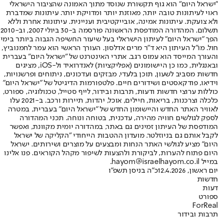
"ישראל היום" הוא גוף תקשורת שנוסד מתוך האמונה שהציבור הישראלי
ראוי לעיתונות טובה יותר, מאוזנת יותר ומדויקת יותר. עיתונות שמדברת
ולא צועקת. עיתונות אמינה, אובייקטיבית ועניינית. עיתונות אחרת וללא
תשלום. המהדורה המודפסת הראשונה פורסמה ב-30 ביולי 2007, וב-2010
הפך "ישראל היום" לעיתון הישראלי בעל שיעור החשיפה הגבוה ביותר בימי
חול. מו"ל העיתון היא ד"ר מרים אדלסון. העורך הראשי הוא עמר לחמנוביץ,
והעורך המייסד הוא עמוס רגב. אתרי האינטרנט של "ישראל היום" בעברית
ובאנגלית, כמו כן היישומונים (אפליקציות) לאנדרואיד ול-iOS, מציגים
חדשות מסביב לשעון, תוכן בלעדי, מבזקים ועדכונים, ניתוחים ופרשנויות,
וידיאו, פודקאסטים ושידורים חיים. פלטפורמות הדיגיטל של "ישראל היום"
כוללות ערוצי חדשות ודעות, תרבות ובידור, לייף סטייל, טכנולוגיה, ספורט,
כלכלה וצרכנות, בריאות, חיילים, אוכל, יהדות, תיירות ורכב. ב-2021 עלו
לאוויר האתר החדש והיישומון החדש של "ישראל היום" בעברית, במטרה
לספק לגולשים חוויה מהירה, עדכנית, בטוחה ונוחה. תכני המהדורה
המודפסת של העיתון זמינים גם באתר, במהדורה יומית מקוונת, ואפשר
לקבל אותם גם בניוזלטר. מועדון ההטבות הייחודי "הקליקה של ישראל
היום" מציע לגולשי האתר הנחות ומבצעים על מוצרים ושירותים. ישראל
היום פתוח להערות, לביקורת ולהצעות לשיפור מקהל הקוראים. פנו אלינו
במייל hayom@israelhayom.co.il.
יום ראשון, 12.4.2026
כ"ה בניסן תשפ"ו
חדשות
דעות
ספורט
ForReal
תרבות ובידור