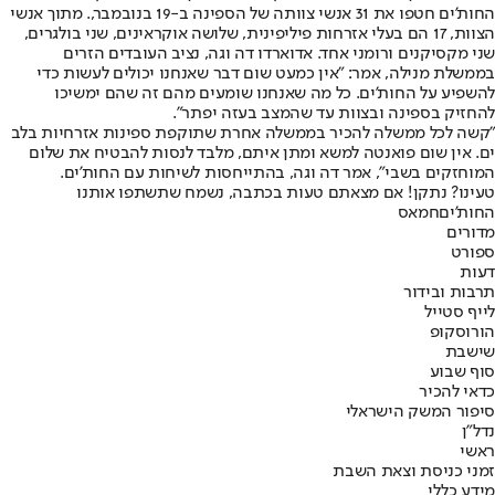
החות'ים חטפו את 31 אנשי צוותה של הספינה ב-19 בנובמבר,. מתוך אנשי
הצוות, 17 הם בעלי אזרחות פיליפינית, שלושה אוקראינים, שני בולגרים,
שני מקסיקנים ורומני אחד. אדוארדו דה וגה, נציב העובדים הזרים
בממשלת מנילה, אמר: "אין כמעט שום דבר שאנחנו יכולים לעשות כדי
להשפיע על החות'ים. כל מה שאנחנו שומעים מהם זה שהם ימשיכו
להחזיק בספינה ובצוות עד שהמצב בעזה יפתר".
"קשה לכל ממשלה להכיר בממשלה אחרת שתוקפת ספינות אזרחיות בלב
ים. אין שום פואנטה למשא ומתן איתם, מלבד לנסות להבטיח את שלום
המוחזקים בשבי", אמר דה וגה, בהתייחסות לשיחות עם החות'ים.
טעינו? נתקן! אם מצאתם טעות בכתבה, נשמח שתשתפו אותנו
החות'ים
חמאס
מדורים
ספורט
דעות
תרבות ובידור
לייף סטייל
הורוסקופ
שישבת
סוף שבוע
כדאי להכיר
סיפור המשק הישראלי
נדל"ן
ראשי
זמני כניסת וצאת השבת
מידע כללי