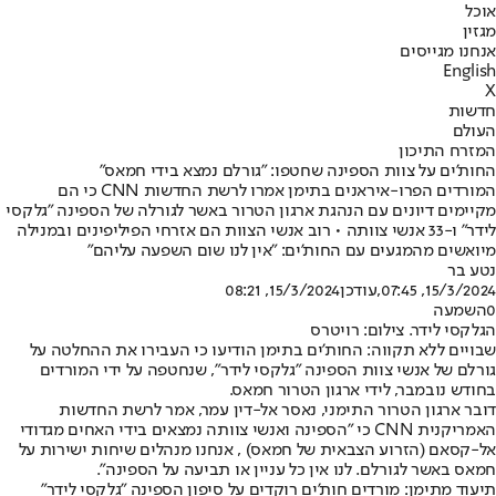
אוכל
מגזין
אנחנו מגייסים
English
X
חדשות
העולם
המזרח התיכון
החות'ים על צוות הספינה שחטפו: "גורלם נמצא בידי חמאס"
המורדים הפרו-איראנים בתימן אמרו לרשת החדשות CNN כי הם
מקיימים דיונים עם הנהגת ארגון הטרור באשר לגורלה של הספינה "גלקסי
לידר" ו-33 אנשי צוותה • רוב אנשי הצוות הם אזרחי הפיליפינים ובמנילה
מיואשים מהמגעים עם החות'ים: "אין לנו שום השפעה עליהם"
נטע בר
15/3/2024, 07:45
,עודכן
15/3/2024, 08:21
0
השמעה
הגלקסי לידר. צילום: רויטרס
שבויים ללא תקווה: החות'ים בתימן הודיעו כי העבירו את ההחלטה על
גורלם של אנשי צוות הספינה "גלקסי לידר", שנחטפה על ידי המורדים
בחודש נובמבר, לידי ארגון הטרור חמאס.
דובר ארגון הטרור התימני, נאסר אל-דין עמר, אמר לרשת החדשות
האמריקנית CNN כי "הספינה ואנשי צוותה נמצאים בידי האחים מגדודי
אל-קסאם (הזרוע הצבאית של חמאס) , אנחנו מנהלים שיחות ישירות על
חמאס באשר לגורלם. לנו אין כל עניין או תביעה על הספינה".
תיעוד מתימן: מורדים חות'ים רוקדים על סיפון הספינה "גלקסי לידר"