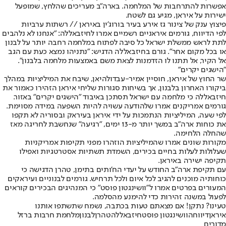
אפשרות להתרחבות של המלחמה. בארה"ב מעריכים שהלחץ, שמופעל
ישירות על איראן, מגיע גם לשטח.
פיצוץ ענק של צינור גז אירע בעיר בורוג'ין באיראן // רשתות ערביות
לפי הדיווח, גורמים איראניים רשמיים אמרו לחיזבאללה: "אנחנו לא נלהבים
לתת לראש ממשלת ישראל כל סיבה לפתוח במלחמה רחבה יותר על לבנון
או בכל מקום אחר". גורם בחיזבאללה הדגיש: "נתניהו נמצא כעת עם הגב
אל הקיר, אל תתנו לו הזדמנות לצאת משם באמצעות מלחמה בלבנון".
"הישגים יקרים"
שר החוץ של איראן, חוסיין אמיר-עבדולהיאן, שיבח את המיליציות במהלך
ביקורו האחרון בלבנון, אך בשיחות סגורות שליחי איראן הזהירו כאמור את
חיזבאללה כי מלחמה עם ישראל תסתכן באיבוד "הישגים יקרים" באזור.
גורמים אמריקנים אמרו שלהודעה עשויה להיות השפעה במידה מסוימת.
לפי שעה, המיליציות הנתמכות על ידי איראן בעיראק ובסוריה לא תקפו
את כוחות ארה"ב במשך יותר מ-13 ימים, "רגיעה" שנחשבת לחריגה מאז
שהחלה הלחימה.
מקורות שונים אמרו שהמיליציות הוזהרו מפני תקיפות אמריקניות
שעלולות לעלות בחיים בכירים, השמדת תשתיות אסטרטגיות ואפילו
תקיפה ישירה באיראן.
עם תקיפת ארה"ב החודש על יעדי הח'ותים בתימן, טהרן הדגישה כי
כוחותיה מוכנים להגיב לכל איום ולכל תרחיש. גורמים לבנוניים ועיראקים
המעורים בפרטים אמרו ל"וושינגטון פוסט" כי המנהיגים הבכירים קוראים
לפעול במשנה זהירות כדי להימנע מהסלמה.
טעינו? נתקן! אם מצאתם טעות בכתבה, נשמח שתשתפו אותנו
איראן
דיווח
הוושינגטון פוסט
חיזבאללה
טהרן
לבנון
מלחמת חרבות ברזל
מדורים