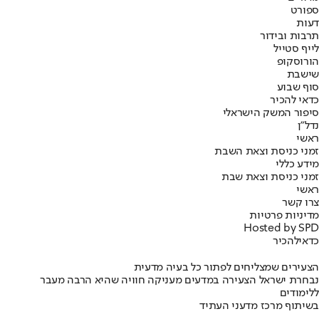
ספורט
דעות
תרבות ובידור
לייף סטייל
הורוסקופ
שישבת
סוף שבוע
כדאי להכיר
סיפור המשק הישראלי
נדל"ן
ראשי
זמני כניסת וצאת השבת
מידע כללי
זמני כניסת וצאת שבת
ראשי
צרו קשר
מדיניות פרטיות
Hosted by SPD
כדאי
להכיר
הצעירים שמצליחים לפתור כל בעיה מדעית
נבחרת ישראל הצעירה במדעים מעניקה חוויה שהיא הרבה מעבר
ללימודים
בשיתוף מרכז מדעני העתיד