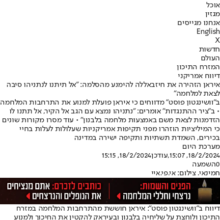
אוכל
מגזין
אנחנו מגייסים
English
X
חדשות
העולם
המזרח התיכון
דיווח אמריקני
איראן הזהירה את חיזבאללה להימנע מהסלמה: "אל תיתנו לנתניהו סיבה
לצאת למלחמה"
ב"וושינגטון פוסט" מדווחים כי איראן פועלת למנוע את התרחבות המלחמה
• ב"ציר ההתנגדות" אומרים: "נתניהו נמצא עם הגב אל הקיר, אל תתנו לו
הזדמנות לצאת משם באמצעות מלחמה בלבנון" • עוד מסרו מקורות שונים
כי המיליציות הוזהרו מפני תקיפות אמריקניות שעלולות לעלות בחיי
בכירים, השמדת תשתיות ותקיפה ישירה במדינה
מערכת היום
18/2/2024, 15:07
,עודכן
18/2/2024, 15:15
0
השמעה
חמינאי. צילום: אי.פי.איי
דיווח ב"וושינגטון פוסט": איראן חוששת מהתרחבות המלחמה במזרח
התיכון ולוחצת על שליחיה בלבנון ובעיראק להקטין את החיכוך ולמנוע