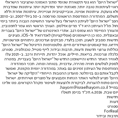
"ישראל היום" הוא גוף תקשורת שנוסד מתוך האמונה שהציבור הישראלי
ראוי לעיתונות טובה יותר, מאוזנת יותר ומדויקת יותר. עיתונות שמדברת
ולא צועקת. עיתונות אמינה, אובייקטיבית ועניינית. עיתונות אחרת וללא
תשלום. המהדורה המודפסת הראשונה פורסמה ב-30 ביולי 2007, וב-2010
הפך "ישראל היום" לעיתון הישראלי בעל שיעור החשיפה הגבוה ביותר בימי
חול. מו"ל העיתון היא ד"ר מרים אדלסון. העורך הראשי הוא עמר לחמנוביץ,
והעורך המייסד הוא עמוס רגב. אתרי האינטרנט של "ישראל היום" בעברית
ובאנגלית, כמו כן היישומונים (אפליקציות) לאנדרואיד ול-iOS, מציגים
חדשות מסביב לשעון, תוכן בלעדי, מבזקים ועדכונים, ניתוחים ופרשנויות,
וידיאו, פודקאסטים ושידורים חיים. פלטפורמות הדיגיטל של "ישראל היום"
כוללות ערוצי חדשות ודעות, תרבות ובידור, לייף סטייל, טכנולוגיה, ספורט,
כלכלה וצרכנות, בריאות, חיילים, אוכל, יהדות, תיירות ורכב. ב-2021 עלו
לאוויר האתר החדש והיישומון החדש של "ישראל היום" בעברית, במטרה
לספק לגולשים חוויה מהירה, עדכנית, בטוחה ונוחה. תכני המהדורה
המודפסת של העיתון זמינים גם באתר, במהדורה יומית מקוונת, ואפשר
לקבל אותם גם בניוזלטר. מועדון ההטבות הייחודי "הקליקה של ישראל
היום" מציע לגולשי האתר הנחות ומבצעים על מוצרים ושירותים. ישראל
היום פתוח להערות, לביקורת ולהצעות לשיפור מקהל הקוראים. פנו אלינו
במייל hayom@israelhayom.co.il.
יום שבת, 11.4.2026
כ"ד בניסן תשפ"ו
חדשות
דעות
ספורט
ForReal
תרבות ובידור