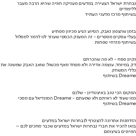
נבחרת ישראל הצעירה במדעים מעניקה חוויה שהיא הרבה מעבר
ללימודים
בשיתוף מרכז מדעני העתיד
בזמן שהצפון נאבק, הסיוע הגיע מכיוון מפתיע
בעלי עסקים מספרים - זה המענק הכספי שעוזר לנו לחזור למסלול
בשיתוף מזרחי טפחות
נקיון פסח - לא מה שהכרתם
דק במיוחד, עוצמה אדירה ולא מפחד מאף מכשול: שואב האבק שמשנה את
כללי המשחק
בשיתוף Dreame
המקום הכי טוב באיצטדיון - שלכם
המונדיאל עם מסכי Dreame - כמו שעוד לא ראיתם ולא שמעתם
בשיתוף Dreame
הזדמנות אחרונה להצטרף לנבחרות ישראל במדעים
בואו להכיר את חברי נבחרות ישראל במדעים שכבר מחכים לכם –
המיונים בעיצומם