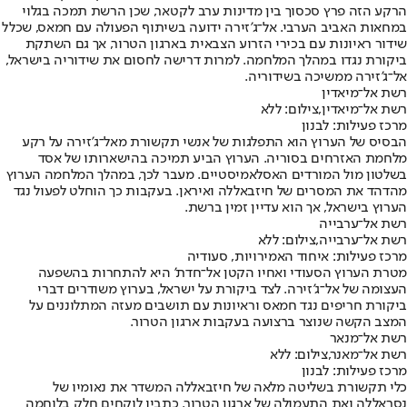
הרקע הזה פרץ סכסוך בין מדינות ערב לקטאר, שכן הרשת תמכה בגלוי
במחאות האביב הערבי. אל־ג'זירה ידועה בשיתוף הפעולה עם חמאס, שכלל
שידור ראיונות עם בכירי הזרוע הצבאית בארגון הטרור, אך גם השתקת
ביקורת נגדו במהלך המלחמה. למרות דרישה לחסום את שידוריה בישראל,
אל־ג'זירה ממשיכה בשידוריה.
רשת אל־מיאדין
רשת אל־מיאדין,צילום: ללא
מרכז פעילות: לבנון
הבסיס של הערוץ הוא התפלגות של אנשי תקשורת מאל־ג'זירה על רקע
מלחמת האזרחים בסוריה. הערוץ הביע תמיכה בהישארותו של אסד
בשלטון מול המורדים האסלאמיסטיים. מעבר לכך, במהלך המלחמה הערוץ
מהדהד את המסרים של חיזבאללה ואיראן. בעקבות כך הוחלט לפעול נגד
הערוץ בישראל, אך הוא עדיין זמין ברשת.
רשת אל־ערבייה
רשת אל־ערבייה,צילום: ללא
מרכז פעילות: איחוד האמירויות, סעודיה
מטרת הערוץ הסעודי ואחיו הקטן אל־חדת' היא להתחרות בהשפעה
העצומה של אל־ג'זירה. לצד ביקורת על ישראל, בערוץ משודרים דברי
ביקורת חריפים נגד חמאס וראיונות עם תושבים מעזה המתלוננים על
המצב הקשה שנוצר ברצועה בעקבות ארגון הטרור.
רשת אל־מנאר
רשת אל־מאנר,צילום: ללא
מרכז פעילות: לבנון
כלי תקשורת בשליטה מלאה של חיזבאללה המשדר את נאומיו של
נסראללה ואת התעמולה של ארגון הטרור. כתביו לוקחים חלק בלוחמה