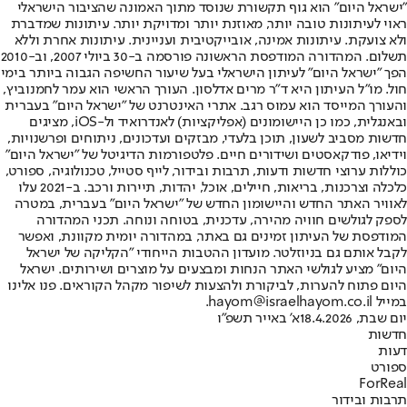
"ישראל היום" הוא גוף תקשורת שנוסד מתוך האמונה שהציבור הישראלי
ראוי לעיתונות טובה יותר, מאוזנת יותר ומדויקת יותר. עיתונות שמדברת
ולא צועקת. עיתונות אמינה, אובייקטיבית ועניינית. עיתונות אחרת וללא
תשלום. המהדורה המודפסת הראשונה פורסמה ב-30 ביולי 2007, וב-2010
הפך "ישראל היום" לעיתון הישראלי בעל שיעור החשיפה הגבוה ביותר בימי
חול. מו"ל העיתון היא ד"ר מרים אדלסון. העורך הראשי הוא עמר לחמנוביץ,
והעורך המייסד הוא עמוס רגב. אתרי האינטרנט של "ישראל היום" בעברית
ובאנגלית, כמו כן היישומונים (אפליקציות) לאנדרואיד ול-iOS, מציגים
חדשות מסביב לשעון, תוכן בלעדי, מבזקים ועדכונים, ניתוחים ופרשנויות,
וידיאו, פודקאסטים ושידורים חיים. פלטפורמות הדיגיטל של "ישראל היום"
כוללות ערוצי חדשות ודעות, תרבות ובידור, לייף סטייל, טכנולוגיה, ספורט,
כלכלה וצרכנות, בריאות, חיילים, אוכל, יהדות, תיירות ורכב. ב-2021 עלו
לאוויר האתר החדש והיישומון החדש של "ישראל היום" בעברית, במטרה
לספק לגולשים חוויה מהירה, עדכנית, בטוחה ונוחה. תכני המהדורה
המודפסת של העיתון זמינים גם באתר, במהדורה יומית מקוונת, ואפשר
לקבל אותם גם בניוזלטר. מועדון ההטבות הייחודי "הקליקה של ישראל
היום" מציע לגולשי האתר הנחות ומבצעים על מוצרים ושירותים. ישראל
היום פתוח להערות, לביקורת ולהצעות לשיפור מקהל הקוראים. פנו אלינו
במייל hayom@israelhayom.co.il.
יום שבת, 18.4.2026
א' באייר תשפ"ו
חדשות
דעות
ספורט
ForReal
תרבות ובידור