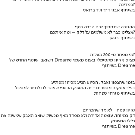
במדינה?
בשיתוף אבני דרך וי.ד ברזאני
ההטבה שתחסוך לכם הרבה כסף
אצלינו כבר לא משלמים על דלק – ומה איתכם?
בשיתוף ניסאן
מי מפחד מ-200 מעלות?
השואב-שוטף החדש של Dreame מציג: ניקיון מקסימלי באפס מאמץ
בשיתוף Dreame
בזמן שהצפון נאבק, הסיוע הגיע מכיוון מפתיע
בעלי עסקים מספרים - זה המענק הכספי שעוזר לנו לחזור למסלול
בשיתוף מזרחי טפחות
נקיון פסח - לא מה שהכרתם
דק במיוחד, עוצמה אדירה ולא מפחד מאף מכשול: שואב האבק שמשנה את
כללי המשחק
בשיתוף Dreame