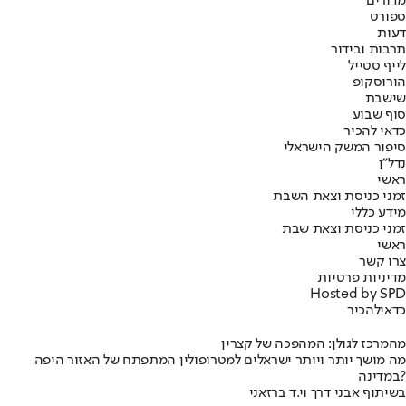
מדורים
ספורט
דעות
תרבות ובידור
לייף סטייל
הורוסקופ
שישבת
סוף שבוע
כדאי להכיר
סיפור המשק הישראלי
נדל"ן
ראשי
זמני כניסת וצאת השבת
מידע כללי
זמני כניסת וצאת שבת
ראשי
צרו קשר
מדיניות פרטיות
Hosted by SPD
כדאי
להכיר
מהמרכז לגולן: המהפכה של קצרין
מה מושך יותר ויותר ישראלים למטרופולין המתפתח של האזור היפה
במדינה?
בשיתוף אבני דרך וי.ד ברזאני