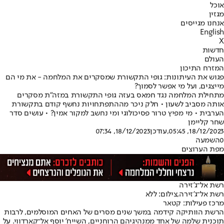
אוכל
מגזין
אנחנו מגייסים
English
X
חדשות
העולם
המזרח התיכון
פגוש את העיתונות: גופי התקשורת שמסקרים את המלחמה - את מי הם
מייצגים, ועל מי אפשר לסמוך?
מתחילת המלחמה נגד חמאס בעזה גופי התקשורת במזה"ת מסקרים
אותה מסביב לשעון • חלק ניכר מההתפתחויות נחשף קודם בתקשורת
הערבית • מי מפיץ טרור פסיכולוגי ומי נחשב למקור אמין? • עושים סדר
שחר קליימן
18/12/2023, 05:45
,עודכן
18/12/2023, 07:34
0
השמעה
מפת הערוצים
רשת אל־ג'זירה
רשת אל־ג'זירה,צילום: ללא
מרכז פעילות: קטאר
הרשת הוותיקה קידמה במשך שנים מסרים של האחים המוסלמים, לרבות
תוכנית שלמה של אחד ממנהיגיהם הרוחניים, השייח' יוסף אל־קארדווי. על