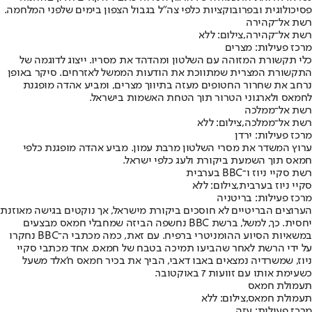
פסיכולוגית ובפרובוקציות כלפי צה"ל בגבול הצפון בימים שלפני המלחמה.
רשת אל־קהירה
רשת אל־קהירה,צילום: ללא
מרכז פעילות: מצרים
כלי תקשורת המזוהה עם השלטון ומהדהד את מסריו. ייצוג לדוגמה של
התקשורת המצרית שמתווכת את הודעות הממשל לאזרחים. סיקר באופן
נרחב את שחרור החטופים מעזה בתיווך מצרים, ומביע אהדה מופגנת
לחמאס ולארגוני הטרור תוך הטחת האשמות בישראל.
רשת אל־ממלכה
רשת אל־ממלכה,צילום: ללא
מרכז פעילות: ירדן
ערוץ המשדר את מסרי השלטון מרבת עמון. מביע אהדה מופגנת כלפי
חמאס תוך השמעת ביקורת ולעג כלפי ישראל.
רשת סקיי ניוז ו־BBC בערבית
סקיי ניוז בערבית,צילום: ללא
מרכז פעילות: בריטניה
הערוצים הבריטיים לא חוסכים ביקורת מישראל, אך נוקטים בגישה מאוזנת
יחסית. כך, למשל, ברשת BBC נחשפה הביזה שמחבלי חמאס מבצעים
במשאיות הסיוע ההומניטרי ברפיח. עם זאת, כמה מכתבי ה־BBC נחקרו
על ידי הרשת לאחר שהביעו תמיכה בטבח של חמאס. אחד מכתבי סקיי
ניוז, שמשרדיה נמצאים באבו דאבי, הביך את בכיר חמאס ח'אלד משעל
כשעימת אותו עם זוועות 7 באוקטובר.
תעמולת חמאס
תעמולת חמאס,צילום: ללא
מרכז פעילות: עזה