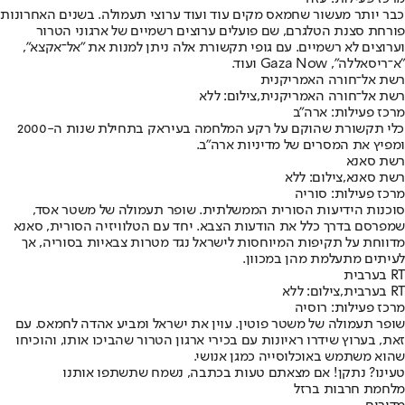
כבר יותר מעשור שחמאס מקים עוד ועוד ערוצי תעמולה. בשנים האחרונות
פורחת סצנת הטלגרם, שם פועלים ערוצים רשמיים של ארגוני הטרור
וערוצים לא רשמיים. עם גופי תקשורת אלה ניתן למנות את "אל־אקצא",
"א־ריסאללה", Gaza Now ועוד.
רשת אל־חורה האמריקנית
רשת אל־חורה האמריקנית,צילום: ללא
מרכז פעילות: ארה"ב
כלי תקשורת שהוקם על רקע המלחמה בעיראק בתחילת שנות ה-2000
ומפיץ את המסרים של מדיניות ארה"ב.
רשת סאנא
רשת סאנא,צילום: ללא
מרכז פעילות: סוריה
סוכנות הידיעות הסורית הממשלתית. שופר תעמולה של משטר אסד,
שמפרסם בדרך כלל את הודעות הצבא. יחד עם הטלוויזיה הסורית, סאנא
מדווחת על תקיפות המיוחסות לישראל נגד מטרות צבאיות בסוריה, אך
לעיתים מתעלמת מהן במכוון.
RT בערבית
RT בערבית,צילום: ללא
מרכז פעילות: רוסיה
שופר תעמולה של משטר פוטין. עוין את ישראל ומביע אהדה לחמאס. עם
זאת, בערוץ שידרו ראיונות עם בכירי ארגון הטרור שהביכו אותו, והוכיחו
שהוא משתמש באוכלוסייה כמגן אנושי.
טעינו? נתקן! אם מצאתם טעות בכתבה, נשמח שתשתפו אותנו
מלחמת חרבות ברזל