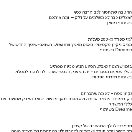
ההטבה שתחסוך לכם הרבה כסף
אצלינו כבר לא משלמים על דלק – ומה איתכם?
בשיתוף ניסאן
מי מפחד מ-200 מעלות?
השואב-שוטף החדש של Dreame מציג: ניקיון מקסימלי באפס מאמץ
בשיתוף Dreame
בזמן שהצפון נאבק, הסיוע הגיע מכיוון מפתיע
בעלי עסקים מספרים - זה המענק הכספי שעוזר לנו לחזור למסלול
בשיתוף מזרחי טפחות
נקיון פסח - לא מה שהכרתם
דק במיוחד, עוצמה אדירה ולא מפחד מאף מכשול: שואב האבק שמשנה את
כללי המשחק
בשיתוף Dreame
מהמרכז לגולן: המהפכה של קצרין
מה מושך יותר ויותר ישראלים למטרופולין המתפתח של האזור היפה