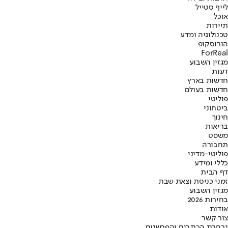
לייף סטייל
אוכל
תיירות
טכנולוגיה ומדע
הורוסקופ
ForReal
מגזין השבוע
דעות
חדשות בארץ
חדשות בעולם
פוליטי
ביטחוני
חינוך
בריאות
משפט
תחבורה
פוליטי-מדיני
כללי ומידע
דף הבית
זמני כניסת וצאת שבת
מגזין השבוע
בחירות 2026
אודות
צור קשר
נבחרת הכתבים והפרשנים