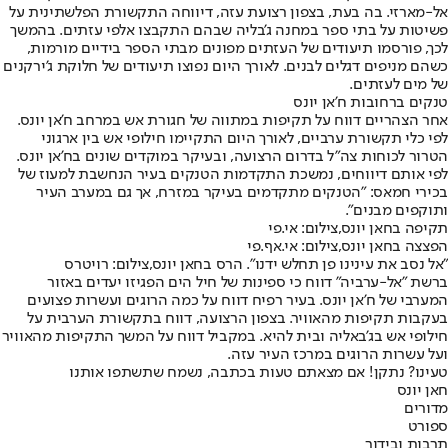
אל-מארזי. בה בעת, בצפון רצועת עזה, דיווחה התקשורת הפלשתינית על
פשיטות על בתי ספר במחנה ג'בליה שבהם התקבצו אלפי עזתים. בהמשך
לכך, פורסמו תיעודים של העזתים מפונים מבתי הספר בידיים מורמות,
כשהם מניפים דגלים לבנים. לאורך היום נפוצו תיעודים של חלוקת ג'ירקנים
של מים לעזתים.
טנקים ברחובות ח'אן יונס
אחר הצהריים דווח על תקיפות במתווה של חגורת אש במרחב ח'אן יונס.
לפי כלי תקשורת ערביים, לאורך היום התקיימו חילופי אש בין ארגוני
הטרור לכוחות צה"ל בדרום הרצועה, ובעיקר במוקדים שונים בח'אן יונס.
לפי אותם דיווחים, נמשכת התקדמות הטנקים בעיר הנחשבת למעוז של
בכירי חמאס: "הטנקים מתקדמים בעיקר במזרח, אך גם במערב העיר
ותוקפים מבנים".
תקיפה בחאן יונס,צילום: אי.פי
הפצצה בחאן יונס,צילום: אי.אף.פי
"אל נסב את עינינו פן תחלש ידנו". הרס בחאן יונס,צילום: רויטרס
ברשת "אל-ערביה" דווח כי ספינות של חיל הים הפגיזו יעדים באזור
המערבי של ח'אן יונס. בעיר רפיח דווח על כמה הרוגים ועשרות פצועים
בעקבות תקיפות מהאוויר. בצפון הרצועה, דווח בתקשורת הערבית על
חילופי אש בג'באליה ובית להיא. במקביל דווח על המשך התקיפות מהאוויר
ועל עשרות הרוגים במרכז העיר עזה.
טעינו? נתקן! אם מצאתם טעות בכתבה, נשמח שתשתפו אותנו
חאן יונס
מדורים
ספורט
תרבות ובידור