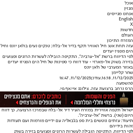
אוכל
מגזין
אנחנו מגייסים
English
X
חדשות
העולם
המזרח התיכון
עזה תחת אש: חיל האוויר תקף בדיר אל-בלח; טנקים נעים בח'אן יונס וחיל
הים מפגיז יעדים
לפי הדיווח ברשת "אל-ערביה", התקיפה הובילה לעשרות הרוגים ופצועים
בזירה בשוק אל-מארזי • עוד דווח כי ספינות של חיל הים הפגיזו יעדים
באזור המערבי של ח'אן יונס
שחר קליימן
11/12/2023, 16:18
,עודכן
11/12/2023, 16:47
0
השמעה
הרס נרחב ברצועת עזה. צילום: איי.אף.פי.
ישראל תקפה אווירית במזרח העיר דיר אל-בלח שבמרכז הרצועה, כך דווח
היום (שני), ברשת "אל-ערביה".
תיעוד: עזתים נוטשים בית ספ בג’באליה עם ידיים מורמות ועם תעודות
זהות בידיהם
לפי הדיווח, התקיפה הובילה לעשרות הרוגים ופצועים בזירה בשוק