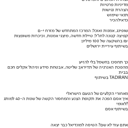
מדיניות פרטיות
הצהרת נגישות
תנאי שימוש
כדאי
להכיר
שופינג, אמנות ואוכל: המרכז המתחדש של מזרח י-ם
קפיצה קטנה לחו"ל: טיילת חדשה, מיצגי אמנות, וכיכרות משופצות
בהשקעה של 100 מיליון ₪
בשיתוף עיריית ירושלים
כך תחסכו בחשמל בלי להזיע
מהפכת האנרגיה של תדיראן: שליטה, אבטחת מידע וניהול אקלים חכם
בבית
בשיתוף TADIRAN
מאחורי הקלעים של הטעם הישראלי
איך אסם הפכה את תקופת הצנע והמחסור הקשה של שנות ה-40 למותג
לאומי?
בשיתוף אסם
אתם עוד לא שם? הטיסה למונדיאל כבר יצאה