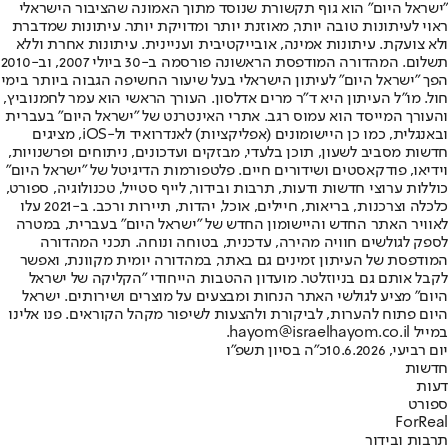
"ישראל היום" הוא גוף תקשורת שנוסד מתוך האמונה שהציבור הישראלי
ראוי לעיתונות טובה יותר, מאוזנת יותר ומדויקת יותר. עיתונות שמדברת
ולא צועקת. עיתונות אמינה, אובייקטיבית ועניינית. עיתונות אחרת וללא
תשלום. המהדורה המודפסת הראשונה פורסמה ב-30 ביולי 2007, וב-2010
הפך "ישראל היום" לעיתון הישראלי בעל שיעור החשיפה הגבוה ביותר בימי
חול. מו"ל העיתון היא ד"ר מרים אדלסון. העורך הראשי הוא עמר לחמנוביץ,
והעורך המייסד הוא עמוס רגב. אתרי האינטרנט של "ישראל היום" בעברית
ובאנגלית, כמו כן היישומונים (אפליקציות) לאנדרואיד ול-iOS, מציגים
חדשות מסביב לשעון, תוכן בלעדי, מבזקים ועדכונים, ניתוחים ופרשנויות,
וידיאו, פודקאסטים ושידורים חיים. פלטפורמות הדיגיטל של "ישראל היום"
כוללות ערוצי חדשות ודעות, תרבות ובידור, לייף סטייל, טכנולוגיה, ספורט,
כלכלה וצרכנות, בריאות, חיילים, אוכל, יהדות, תיירות ורכב. ב-2021 עלו
לאוויר האתר החדש והיישומון החדש של "ישראל היום" בעברית, במטרה
לספק לגולשים חוויה מהירה, עדכנית, בטוחה ונוחה. תכני המהדורה
המודפסת של העיתון זמינים גם באתר, במהדורה יומית מקוונת, ואפשר
לקבל אותם גם בניוזלטר. מועדון ההטבות הייחודי "הקליקה של ישראל
היום" מציע לגולשי האתר הנחות ומבצעים על מוצרים ושירותים. ישראל
היום פתוח להערות, לביקורת ולהצעות לשיפור מקהל הקוראים. פנו אלינו
במייל hayom@israelhayom.co.il.
יום רביעי, 10.6.2026
כ"ה בסיון תשפ"ו
חדשות
דעות
ספורט
ForReal
תרבות ובידור