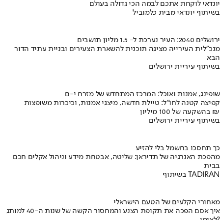
יונדאי לוקחת אתכם לבמה הכי גדולה בעולם
בשיתוף יונדאי מבית כלמוביל
ירושלים 2040: העיר נערכת ל- 1.5 מליון תושבים
מנכ"לית העירייה מציגה תוכנית להשארת הצעירים ובניית עתיד הדור
הבא
בשיתוף עיריית ירושלים
שופינג, אמנות ואוכל: המרכז המתחדש של מזרח י-ם
קפיצה קטנה לחו"ל: טיילת חדשה, מיצגי אמנות, וכיכרות משופצות
בהשקעה של 100 מיליון ₪
בשיתוף עיריית ירושלים
כך תחסכו בחשמל בלי להזיע
מהפכת האנרגיה של תדיראן: שליטה, אבטחת מידע וניהול אקלים חכם
בבית
בשיתוף TADIRAN
מאחורי הקלעים של הטעם הישראלי
איך אסם הפכה את תקופת הצנע והמחסור הקשה של שנות ה-40 למותג