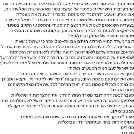
גינוי נוסף הגיע מצדו של נשיא טורקיה, רג'פ טאיפ ארדואן. הנשיא גינה את
ההתערבות הישראלית במסגד אל-אקצא בפני נשיא הרשות הפלשתינית,
אבו מאזן, ונשבע "להתנגד" לניסיונות, כדבריו, "לשנות את מעמדו".
כאמור, בהודעת הגינוי של משרד החוץ הירדני הודגש כי "ישראל ממשיכה
בצעדיה השואפים לשנות את המצב ההיסטורי והמשפטי הקיים במסגד
אל-אקצא ולכפות בו חלוקה מבחינת זמן ומקום, מה שמהווה הסלמה
מסוכנת והפרה של החוק הבינלאומי".
דובר משרד החוץ הירדני, הית'ם אבו אל-פול, אמר כי ישראל נושאת
באחריות הכוללת להשלכות המסוכנות של ההסלמה הזו שמערערת את כל
המאמצים המיושמים לשמירה על רגיעה כוללת ללא החמרת האלימות
שמאיימת על הביטחון והשלווה. כמו כן, הדובר הירדני אישר את "הצורך של
הקהילה הבינלאומית לשאת בתחומי האחריות שלה ולפעול מייד כדי ללחוץ
על ישראל לעצור את המעשים האלה".
נוסף על כך, גינה משרד החוץ הירדני את המשטרה ואת הכוחות
הישראליים פעם נוספת היום, בעקבות "הפלישה למסגד אל-אקצא המבורך
והוצאת מתפללים ממנו בכוח, ואת ההיתר לפלישה אליו מצד הקיצונים
תחת הגנתם".
מעבר לזאת דחה דובר משרד החוץ הירדני את ההצהרות הישראליות
שלפיהן למשטרה הישראלית יש זכות לכפות ביקורים של לא מוסלמים בהר
הבית, והדגיש שארגון הביקורים האלה הוא זכות בלעדית של הווקף לפי
הסטטוס קוו.
טעינו? נתקן! אם מצאתם טעות בכתבה, נשמח שתשתפו אותנו
גינוי
מהומות בהר הבית
מלך ירדן עבדאללה
מדורים
ספורט