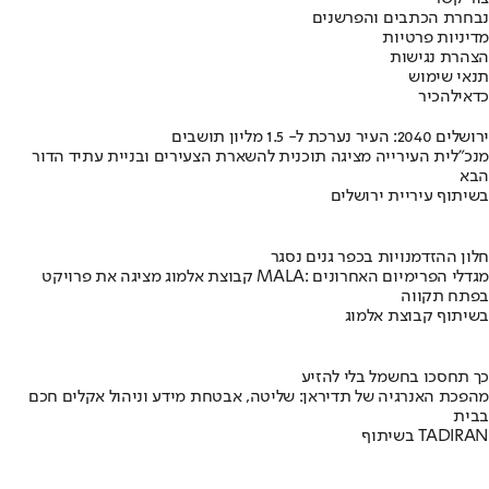
נבחרת הכתבים והפרשנים
מדיניות פרטיות
הצהרת נגישות
תנאי שימוש
כדאי
להכיר
ירושלים 2040: העיר נערכת ל- 1.5 מליון תושבים
מנכ"לית העירייה מציגה תוכנית להשארת הצעירים ובניית עתיד הדור
הבא
בשיתוף עיריית ירושלים
חלון ההזדמנויות בכפר גנים נסגר
קבוצת אלמוג מציגה את פרויקט MALA: מגדלי הפרימיום האחרונים
בפתח תקווה
בשיתוף קבוצת אלמוג
כך תחסכו בחשמל בלי להזיע
מהפכת האנרגיה של תדיראן: שליטה, אבטחת מידע וניהול אקלים חכם
בבית
בשיתוף TADIRAN