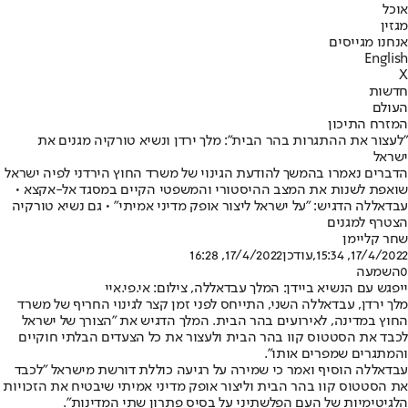
אוכל
מגזין
אנחנו מגייסים
English
X
חדשות
העולם
המזרח התיכון
"לעצור את ההתגרות בהר הבית": מלך ירדן ונשיא טורקיה מגנים את
ישראל
הדברים נאמרו בהמשך להודעת הגינוי של משרד החוץ הירדני לפיה ישראל
שואפת לשנות את המצב ההיסטורי והמשפטי הקיים במסגד אל-אקצא •
עבדאללה הדגיש: "על ישראל ליצור אופק מדיני אמיתי" • גם נשיא טורקיה
הצטרף למגנים
שחר קליימן
17/4/2022, 15:34
,עודכן
17/4/2022, 16:28
0
השמעה
ייפגש עם הנשיא ביידן: המלך עבדאללה, צילום: אי.פי.איי
מלך ירדן, עבדאללה השני, התייחס לפני זמן קצר לגינוי החריף של משרד
החוץ במדינה, לאירועים בהר הבית. המלך הדגיש את "הצורך של ישראל
לכבד את הסטטוס קוו בהר הבית ולעצור את כל הצעדים הבלתי חוקיים
והמתגרים שמפרים אותו".
עבדאללה הוסיף ואמר כי שמירה על רגיעה כוללת דורשת מישראל "לכבד
את הסטטוס קוו בהר הבית וליצור אופק מדיני אמיתי שיבטיח את הזכויות
הלגיטימיות של העם הפלשתיני על בסיס פתרון שתי המדינות".