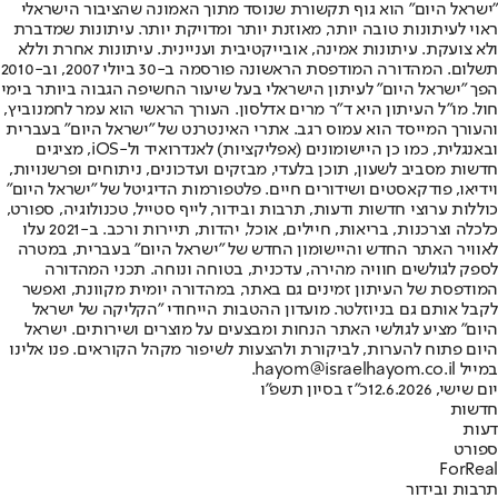
"ישראל היום" הוא גוף תקשורת שנוסד מתוך האמונה שהציבור הישראלי
ראוי לעיתונות טובה יותר, מאוזנת יותר ומדויקת יותר. עיתונות שמדברת
ולא צועקת. עיתונות אמינה, אובייקטיבית ועניינית. עיתונות אחרת וללא
תשלום. המהדורה המודפסת הראשונה פורסמה ב-30 ביולי 2007, וב-2010
הפך "ישראל היום" לעיתון הישראלי בעל שיעור החשיפה הגבוה ביותר בימי
חול. מו"ל העיתון היא ד"ר מרים אדלסון. העורך הראשי הוא עמר לחמנוביץ,
והעורך המייסד הוא עמוס רגב. אתרי האינטרנט של "ישראל היום" בעברית
ובאנגלית, כמו כן היישומונים (אפליקציות) לאנדרואיד ול-iOS, מציגים
חדשות מסביב לשעון, תוכן בלעדי, מבזקים ועדכונים, ניתוחים ופרשנויות,
וידיאו, פודקאסטים ושידורים חיים. פלטפורמות הדיגיטל של "ישראל היום"
כוללות ערוצי חדשות ודעות, תרבות ובידור, לייף סטייל, טכנולוגיה, ספורט,
כלכלה וצרכנות, בריאות, חיילים, אוכל, יהדות, תיירות ורכב. ב-2021 עלו
לאוויר האתר החדש והיישומון החדש של "ישראל היום" בעברית, במטרה
לספק לגולשים חוויה מהירה, עדכנית, בטוחה ונוחה. תכני המהדורה
המודפסת של העיתון זמינים גם באתר, במהדורה יומית מקוונת, ואפשר
לקבל אותם גם בניוזלטר. מועדון ההטבות הייחודי "הקליקה של ישראל
היום" מציע לגולשי האתר הנחות ומבצעים על מוצרים ושירותים. ישראל
היום פתוח להערות, לביקורת ולהצעות לשיפור מקהל הקוראים. פנו אלינו
במייל hayom@israelhayom.co.il.
יום שישי, 12.6.2026
כ"ז בסיון תשפ"ו
חדשות
דעות
ספורט
ForReal
תרבות ובידור