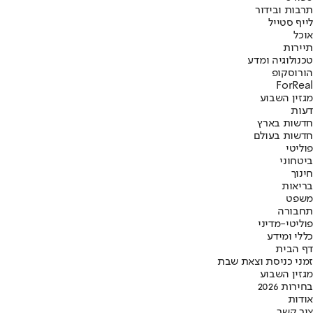
תרבות ובידור
לייף סטייל
אוכל
תיירות
טכנולוגיה ומדע
הורוסקופ
ForReal
מגזין השבוע
דעות
חדשות בארץ
חדשות בעולם
פוליטי
ביטחוני
חינוך
בריאות
משפט
תחבורה
פוליטי-מדיני
כללי ומידע
דף הבית
זמני כניסת וצאת שבת
מגזין השבוע
בחירות 2026
אודות
צור קשר