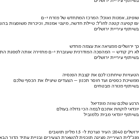
בשיתוף עיריית ירושלים
שופינג, אמנות ואוכל: המרכז המתחדש של מזרח י-ם
קפיצה קטנה לחו"ל: טיילת חדשה, מיצגי אמנות, וכיכרות משופצות בהשקעה של 100 מיליון ₪
בשיתוף עיריית ירושלים
כך ירושלים ממציאה את עצמה מחדש
לא רק קודש – המהפכה המודרנית שעוברת י-ם מחזירה אותה לפסגת התי
בשיתוף עיריית ירושלים
הטעויות שיחתכו לכם את קצבת הפנסיה
ממשיכת כספים ועד חוסר תכנון – הצעדים שיצילו את הכסף שלכם
בשיתוף מנורה מבטחים
הרגע שלכם שווה מונדיאל
יונדאי לוקחת אתכם לבמה הכי גדולה בעולם
בשיתוף יונדאי מבית כלמוביל
ירושלים 2040: העיר נערכת ל- 1.5 מליון תושבים
מנכ"לית העירייה מציגה תוכנית להשארת הצעירים ובניית עתיד הדור הבא