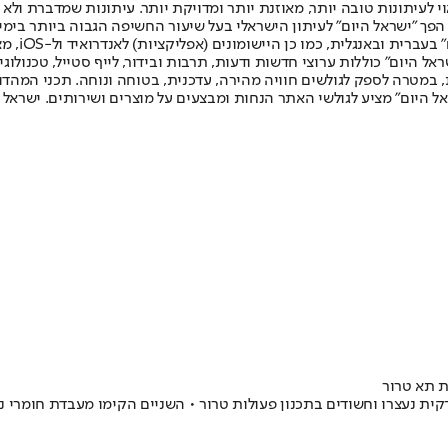
לעיתונות טובה יותר, מאוזנת יותר ומדויקת יותר. עיתונות שמדברת ולא צ
שלום. המהדורה המודפסת הראשונה פורסמה ב-30 ביולי 2007, וב-2010 הפך "ישראל היום" לעיתון הישראלי בעל שי
לחמנוביץ,
ל היום" כוללות ערוצי חדשות ודעות, תרבות ובידור, לייף סטייל, טכנולוגיה
ברית, במטרה לספק לגולשים חוויה מהירה, עדכנית, בטוחה ונוחה. תכני המה
ל היום" מציע לגולשי האתר הנחות ומבצעים על מוצרים ושירותים. ישראל 
ת תא טרור
קית נעצרו וחשודים בתכנון פעולות טרור • השניים הקימו מעבדת חומרי 