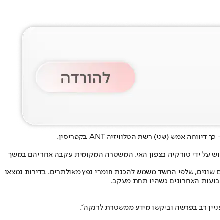
ש (שני) רשת הטלוויזיה ANT בקפריסין.
פליט. פלסטיני נוסף, בן 38, הסתנן לקפריסין היוונית דרך החלק הכבוש על ידי טורקיה בצפון האי. המשטרה המקומית עקבה אחריהם במשך
ים כימיים שונים, שלפי החשד משמש להכנת חומרי נפץ מאולתרים. בדירות נמצאו