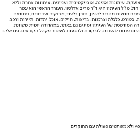
ועקת. עיתונות אמינה, אובייקטיבית ועניינית. עיתונות אחרת וללא
עור החשיפה הגבוה ביותר בימי חול. מו"ל העיתון היא ד"ר מרים אדלסון. העורך הראשי הוא עמר
 והעורך המייסד הוא עמוס רגב. אתרי האינטרנט של "ישראל היום" בעברית ובאנגלית, כמו כן היישומונים (אפליקציות) לאנדרואיד ול-iOS, מציגים חדשות מסביב לשעון, תוכן בלעדי, מבזקים ועדכונים, ניתוחים
, ספורט, כלכלה וצרכנות, בריאות, חיילים, אוכל, יהדות, תיירות ורכב.
דורה המודפסת של העיתון זמינים גם באתר, במהדורה יומית מקוונת,
היום פתוח להערות, לביקורת ולהצעות לשיפור מקהל הקוראים. פנו אלינו
נפץ ולא משתפים פעולה עם החוקרים