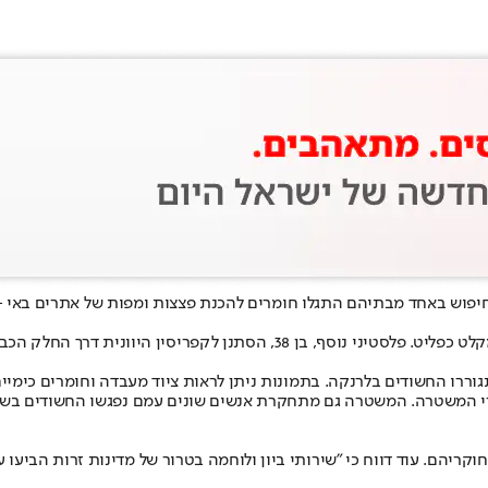
חד מבתיהם התגלו חומרים להכנת פצצות ומפות של אתרים באי - כך דיווחה אמ
מחקירה ראשונית עולה כי אחד החשודים, פלסטיני בן 32, קיבל בקפריסין מקלט כ
י הדירות בהן התגוררו החשודים בלרנקה. בתמונות ניתן לראות ציוד מעבדה וחומר