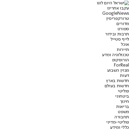
עקבו אחרינו
G
o
o
g
l
e
News
טרור
קפריסין
מדורים
ספורט
תרבות ובידור
לייף סטייל
אוכל
תיירות
טכנולוגיה ומדע
הורוסקופ
ForReal
מגזין השבוע
דעות
חדשות בארץ
חדשות בעולם
פוליטי
ביטחוני
חינוך
בריאות
משפט
תחבורה
פוליטי-מדיני
כללי ומידע