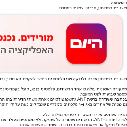
0
השמעה
משטרת קפריסין, ארכיון. צילום: רויטרס
משטרת קפריסין עצרה בלרנקה שני פלסטינים בחשד להקמת תא טרור, ובחיפוש בא
מספר שבועות לפני המעצר.
בכתבה ששודרה ברשת ANT נחשפו צילומים מאחת משת
גם מפות של אתרים באי, ו-4 טלפונים סלולריים שנבדקים כעת על ידי חוקרי המשטרה. המשטרה גם מתחקרת אנשים שונים עמם נפגשו החשודים בשבועות האחרונים כשהיו תחת מעקב.
הציוד שנתפס על ידי משטרת קפריסין,צילום: ללא
לפי הדיווח ב-ANT, החשודים שומרים על שתיקה ולא משתפים פעולה עם חוקריהם. עוד דווח כי "שירותי ביון ולוחמה בטרור של מדינות זרות הביעו עניין רב בפרשה וביקשו מידע ממשטרת לרנקה".
טעינו? נתקן! אם מצאתם טעות בכתבה, נשמח שתשתפו אותנו