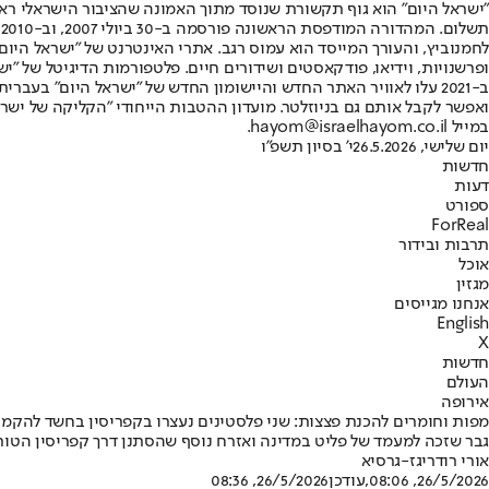
"ישראל היום" הוא גוף תקשורת שנוסד מתוך האמונה שהציבור הישראלי ראוי 
ת
ופרשנויות, וידיאו, פודקאסטים ושידורים חיים. פלטפורמות הדיגיטל של "ישרא
ב-2021 עלו לאוויר האתר החדש והיישומון החדש של "ישראל היום" בע
ואפשר לקבל אותם גם בניוזלטר. מועדון ההטבות הייחודי "הקליקה של ישרא
במייל hayom@israelhayom.co.il.
יום שלישי, 26.5.2026
י' בסיון תשפ"ו
חדשות
דעות
ספורט
ForReal
תרבות ובידור
אוכל
מגזין
אנחנו מגייסים
English
X
חדשות
העולם
אירופה
מפות וחומרים להכנת פצצות: שני פלסטינים נעצרו בקפריסין בחשד להקמ
גבר שזכה למעמד של פליט במדינה ואזרח נוסף שהסתנן דרך קפריסין הטור
אורי רודריגז-גרסיא
26/5/2026, 08:06
,עודכן
26/5/2026, 08:36