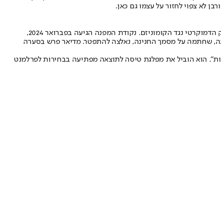
בן לא צפוי לחזור על עצמו גם כאן.
מדיאר, עורך דין בן 44 שגדל בבודפשט, צמח מתוך לב ליבו של מחנה אורבן. בילדותו תלה על קיר חדרו תמונה של אורבן הצעיר, שהיה אז מגיבורי המאבק הדמוקרטי נגד הקומוניזם. נקודת המפנה הגיעה בפברואר 2024,
גה, שחתמה על מסמך החנינה, נאלצה להתפטר. מדיאר פרש בסערה
ת״. הוא הוביל את מפלגת טיסה לתוצאה מפתיעה בבחירות לפרלמנט