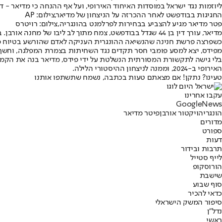
ליוזמות נגד ישראל במוסדות האיחוד האירופי, ועל אף ההנחה כי מדיאר - דמ
החגיגות בבודפשט לאחר ההכרזה על הניצחון של מדיאר,צילום: AP
פטר מדיאר מגיע להצביע בבחירות לפרלמנט בהונגריה,צילום: רויטרס
כשפרצה פרשת חנינה שהנשיאה ההונגרית העניקה לאדם שהורשע בטיוח פדו
מפידס, יצא למסע פומבי חסר תקדים נגד השחיתות בצמרת המפלגה, וחשף
בלי גישה לתקשורת המסורתית הנשלטת על ידי פידס, מדיאר בנה את הקמ
האירופי ב-2024, וממנה לניצחון ההיסטורי הלילה.
טעינו? נתקן! אם מצאתם טעות בכתבה, נשמח שתשתפו אותנו
עקבו אחרינו
G
o
o
g
l
e
News
הונגריה
ויקטור אורבן
פיטר מדיאר
מדורים
ספורט
דעות
תרבות ובידור
לייף סטייל
הורוסקופ
שישבת
סוף שבוע
כדאי להכיר
סיפור המשק הישראלי
נדל"ן
ראשי