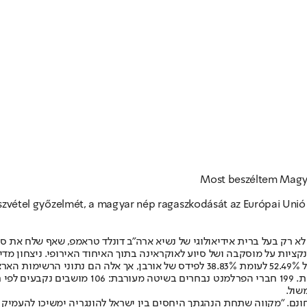
Most beszéltem Magyar
szvétel győzelmét, a magyar nép ragaszkodását az Európai Unió
לא רק בעל ברית אידיאולוגי של נשיא ארה"ב דונלד טראמפ, שאף שלח את סגנו
נקציות על מוסקבה ושל סיוע לאוקראינה בתוך האיחוד האירופי. ניצחון מד
לפי התוצאות החלקיות שפורסמו עד כה, מפלגת טיסה של מדיאר עומדת על 52.49% לעומת 
הדרוש לאישור תיקונים בחוקה שעוצבה על ידי אור
שול.