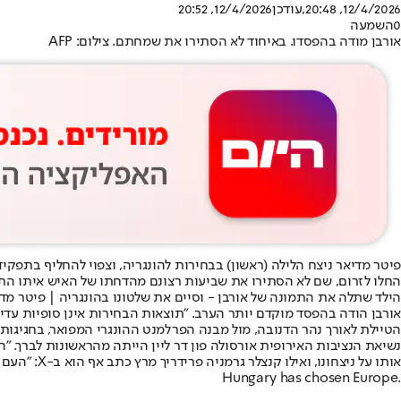
12/4/2026, 20:48
,עודכן
12/4/2026, 20:52
0
השמעה
אורבן מודה בהפסדו. באיחוד לא הסתירו את שמחתם. צילום: AFP
פיטר מדיאר ניצח הלילה (ראשון) בבחירות להונגריה
החלו לזרום, שם לא הסתירו את שביעות רצונם מהדחתו של האיש איתו הת
הילד שתלה את התמונה של אורבן - וסיים את שלטונו בהונגריה | פיטר מדי
אורבן הודה בהפסד מוקדם יותר הערב. ״תוצאות הבחירות אינן סופיות עדיי
הטיילת לאורך נהר הדנובה, מול מבנה הפרלמנט ההונגרי המפואר, בחגיגות 
אותו על ניצחונו, ואילו קנצלר גרמניה פרידריך מרץ כתב אף הוא ב-X: ״העם ההונגרי החליט. ברכות חמות על הצלחתך. מצפה לעבוד יחד איתך לטובת אירופה חזקה, בטוחה ומאוחדת".
Hungary has chosen Europe.