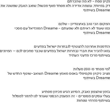
נקיון פסח - לא מה שהכרתם
דק במיוחד, עוצמה אדירה ולא מפחד מאף מכשול: שואב האבק שמשנה את
בשיתוף Dreame
המקום הכי טוב באיצטדיון - שלכם
המונדיאל עם מסכי Dreame - כמו שעוד לא ראיתם ולא שמעתם
בשיתוף Dreame
הזדמנות אחרונה להצטרף לנבחרות ישראל במדעים
בואו להכיר את חברי נבחרות ישראל במדעים שכבר מחכים לכם – המיונים
בשיתוף מרכז מדעני העתיד
מי מפחד מ-200 מעלות?
השואב-שוטף החדש של Dreame מציג: ניקיון מקסימלי באפס מאמץ
בשיתוף Dreame
בזמן שהצפון נאבק, הסיוע הגיע מכיוון מפתיע
בעלי עסקים מספרים - זה המענק הכספי שעוזר לנו לחזור למסלול
בשיתוף מזרחי טפחות