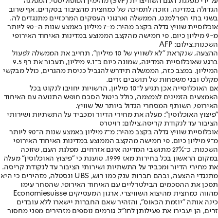
על ידי מפלגת העם השוויצרית (SVP) מהימין הפופוליסטי, המפלגה
הגדולה במדינה, וזוכה לתמיכה של כמחצית מהציבור בסקרים, אף שרוב
בשני בתי הפרלמנט, הממשלה וארגוני העסקים המרכזיים מתנגדים לה.
אוכלוסיית שוויץ גדלה בקצב מהיר: מ-7 מיליון באמצע שנות ה-90 ליותר
מ-9 מיליון כיום, פי חמישה מהקצב הממוצע במדינות האיחוד האירופי
השכנות,צילום: AFP
ההצעה, שנקראת ״לא לשוויץ של 10 מיליון״, תחייב את הממשלה לפעול
ברגע שאוכלוסיית המדינה, שמונה כיום כ־9.1 מיליון, תעבור את רף 9.5
המיליון. במצב כזה, הממשלה תידרש להגביל כניסת מהגרים, כולל מבקשי
מקלט ובני משפחות של תושבים זרים.
אם האוכלוסייה אכן תגיע ל־10 מיליון, הרשויות יחויבו לנקוט בכל
האמצעים הזמינים לצמצמה, כולל ביטול הסכם חופש התנועה עם האיחוד
האירופי, השותף המסחרי הגדול ביותר של שוויץ.
״פיצוץ האוכלוסין״: מעלה את מחירי הדיור ומכביד על התשתיות ושירותי
הציבור עד לנקודת קריסה,צילום: רויטרס
אוכלוסיית שוויץ גדלה בקצב מהיר: מ־7 מיליון באמצע שנות ה־90 ליותר
מ־9 מיליון כיום, פי חמישה מהקצב הממוצע במדינות האיחוד האירופי
השכנות. כ־27% מתושבי המדינה אינם אזרחים. מפלגת העם, שזוכה
במקום הראשון בכל בחירות מאז 1999, טוענת כי ״פיצוץ האוכלוסין״ מעלה
את מחירי הדיור ומכביד על התשתיות ושירותי הציבור עד לנקודת קריסה.
מתנגדי ההצעה, ובהם חברות ענק כמו רוש, UBS ונסטלה, מזהירים כי היא
תסכן את ההסכמים הבילטרליים עם האיחוד האירופי, שהסחר עימו
מהווה כמחצית מהיצוא השוויצרי. ארגון המעסיקים Economiesuisse
כינה אותה ״יוזמת הכאוס״, והזהיר שאם החברות יישארו ללא עובדים
זרים, הן יעבירו את פעילותן לחו״ל. גורמים נוספים מזהירים מפני מחסור