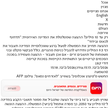
אוכל
מגזין
אנחנו מגייסים
English
X
חדשות
העולם
אירופה
רק עד 10 מיליון? ההצעה שמטלטלת את המדינה האירופית: "תדחוף
לכאוס ובידוד"
ההצעה תחייב את הממשלה לפעול ברגע שאוכלוסיית המדינה תעבור את
רף 9.5 המיליון ותידרש להגביל כניסת מהגרים, כולל מבקשי מקלט ובני
משפחות של תושבים זרים • אם אכן תעבור - ההצעה מעמידה בסכנה
הסכמים קריטיים אך התשתיות הקיימות בסכנת קריסה
דודי קוגן
12/2/2026, 15:13
,עודכן
12/2/2026, 15:18
0
השמעה
החשש מ"פיצוץ אוכלוסין" בשוויץ: "לאזרחים נמאס". צילום: AFP
שוויץ תצביע ב־14 ביוני על הצעה שתגביל את מספר תושבי הקבע במדינה
ל־10 מיליון עד 2050, כך מסרה אתמול (רביעי) הממשלה. ההצעה הוגשה