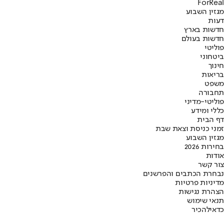
ForReal
מגזין השבוע
דעות
חדשות בארץ
חדשות בעולם
פוליטי
ביטחוני
חינוך
בריאות
משפט
תחבורה
פוליטי-מדיני
כללי ומידע
דף הבית
זמני כניסת וצאת שבת
מגזין השבוע
בחירות 2026
אודות
צור קשר
נבחרת הכתבים והפרשנים
מדיניות פרטיות
הצהרת נגישות
תנאי שימוש
כדאי
להכיר