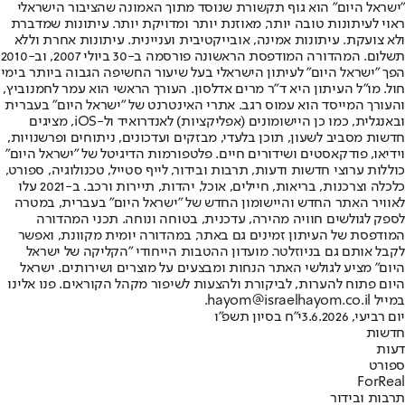
"ישראל היום" הוא גוף תקשורת שנוסד מתוך האמונה שהציבור הישראלי
ראוי לעיתונות טובה יותר, מאוזנת יותר ומדויקת יותר. עיתונות שמדברת
ולא צועקת. עיתונות אמינה, אובייקטיבית ועניינית. עיתונות אחרת וללא
תשלום. המהדורה המודפסת הראשונה פורסמה ב-30 ביולי 2007, וב-2010
הפך "ישראל היום" לעיתון הישראלי בעל שיעור החשיפה הגבוה ביותר בימי
חול. מו"ל העיתון היא ד"ר מרים אדלסון. העורך הראשי הוא עמר לחמנוביץ,
והעורך המייסד הוא עמוס רגב. אתרי האינטרנט של "ישראל היום" בעברית
ובאנגלית, כמו כן היישומונים (אפליקציות) לאנדרואיד ול-iOS, מציגים
חדשות מסביב לשעון, תוכן בלעדי, מבזקים ועדכונים, ניתוחים ופרשנויות,
וידיאו, פודקאסטים ושידורים חיים. פלטפורמות הדיגיטל של "ישראל היום"
כוללות ערוצי חדשות ודעות, תרבות ובידור, לייף סטייל, טכנולוגיה, ספורט,
כלכלה וצרכנות, בריאות, חיילים, אוכל, יהדות, תיירות ורכב. ב-2021 עלו
לאוויר האתר החדש והיישומון החדש של "ישראל היום" בעברית, במטרה
לספק לגולשים חוויה מהירה, עדכנית, בטוחה ונוחה. תכני המהדורה
המודפסת של העיתון זמינים גם באתר, במהדורה יומית מקוונת, ואפשר
לקבל אותם גם בניוזלטר. מועדון ההטבות הייחודי "הקליקה של ישראל
היום" מציע לגולשי האתר הנחות ומבצעים על מוצרים ושירותים. ישראל
היום פתוח להערות, לביקורת ולהצעות לשיפור מקהל הקוראים. פנו אלינו
במייל hayom@israelhayom.co.il.
יום רביעי, 3.6.2026
י"ח בסיון תשפ"ו
חדשות
דעות
ספורט
ForReal
תרבות ובידור