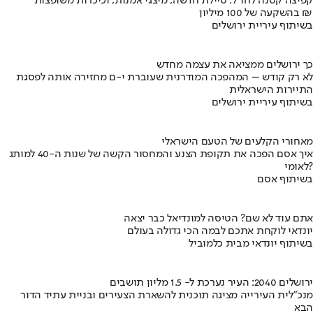
קפיצה קטנה לחו"ל: טיילת חדשה, מיצגי אמנות, וכיכרות משופצות
בהשקעה של 100 מיליון ₪
בשיתוף עיריית ירושלים
כך ירושלים ממציאה את עצמה מחדש
לא רק קודש – המהפכה המודרנית שעוברת י-ם מחזירה אותה לפסגת
התיירות הישראלית
בשיתוף עיריית ירושלים
מאחורי הקלעים של הטעם הישראלי
איך אסם הפכה את תקופת הצנע והמחסור הקשה של שנות ה-40 למותג
לאומי?
בשיתוף אסם
אתם עוד לא שם? הטיסה למונדיאל כבר יצאה
יונדאי לוקחת אתכם לבמה הכי גדולה בעולם
בשיתוף יונדאי מבית כלמוביל
ירושלים 2040: העיר נערכת ל- 1.5 מליון תושבים
מנכ"לית העירייה מציגה תוכנית להשארת הצעירים ובניית עתיד הדור
הבא