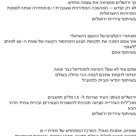
כך ירושלים ממציאה את עצמה מחדש
לא רק קודש – המהפכה המודרנית שעוברת י-ם מחזירה אותה לפסגת
התיירות הישראלית
בשיתוף עיריית ירושלים
מאחורי הקלעים של הטעם הישראלי
איך אסם הפכה את תקופת הצנע והמחסור הקשה של שנות ה-40 למותג
לאומי?
בשיתוף אסם
אתם עוד לא שם? הטיסה למונדיאל כבר יצאה
יונדאי לוקחת אתכם לבמה הכי גדולה בעולם
בשיתוף יונדאי מבית כלמוביל
ירושלים 2040: העיר נערכת ל- 1.5 מליון תושבים
מנכ"לית העירייה מציגה תוכנית להשארת הצעירים ובניית עתיד הדור
הבא
בשיתוף עיריית ירושלים
שופינג, אמנות ואוכל: המרכז המתחדש של מזרח י-ם