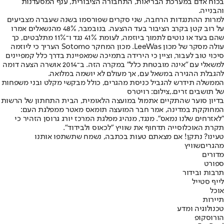
בכוח אדם במערכת הבריאות, התחבורה הציבורית, ענף המסעדנות
והבנייה.
למרות ההתנגדות הרחבה, שני סקרים שפורסמו בשנה שעברה מצביעים
על רוב קטן בקרב הציבור בעד ההצעה. בנובמבר, 48% מהנשאלים אמרו
שהם בעד או נוטים לתמוך ביוזמה, לעומת 41% נגד ו־11% מתלבטים, כך
עולה מסקר של מכון LeeWas. מכון המחקר Sotomo העריך כי ליוזמה
סיכוי טוב לעבור, וציין כי הירידה בתמיכה שמאפיינת בדרך כלל קמפיינים
למשאלי עם ״אינה מובטחת כלל״ במקרה הזה. ב־2014 אושרה הצעה דומה
להגבלת ההגירה במשאל עם, אך מעולם לא יושמה במלואה.
הממשלה תידרש להגביל כניסת מהגרים, כולל מבקשי מקלט ובני משפחות
של תושבים זרים.,צילום: רויטרס
בדיון סוער שהתקיים אתמול במועצה הלאומית, הבית התחתון של הרשות
המחוקקת במדינה, אמר חבר המועצה תומאס מאטר ממפלגת העם:
״לאזרחים שלנו נמאס״. מנגד, מנהיג מפלגת המרכז יורג גרוסן הזהיר כי
תקרת האוכלוסייה תדחוף את שוויץ ״לכאוס ולבידוד״.
טעינו? נתקן! אם מצאתם טעות בכתבה, נשמח שתשתפו אותנו
מהגרים
שוויץ
מדורים
ספורט
תרבות ובידור
לייף סטייל
אוכל
תיירות
טכנולוגיה ומדע
הורוסקופ