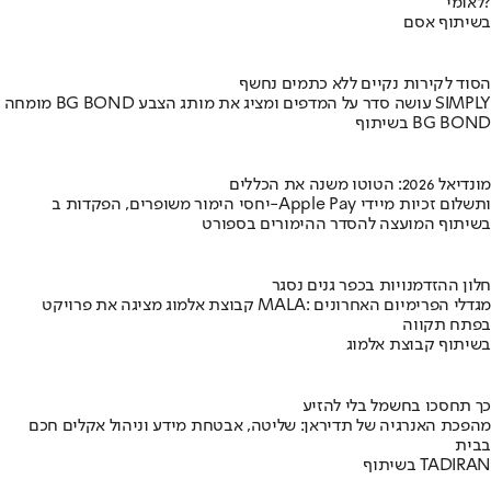
לאומי?
בשיתוף אסם
הסוד לקירות נקיים ללא כתמים נחשף
מומחה BG BOND עושה סדר על המדפים ומציג את מותג הצבע SIMPLY
בשיתוף BG BOND
מונדיאל 2026: הטוטו משנה את הכללים
יחסי הימור משופרים, הפקדות ב-Apple Pay ותשלום זכיות מיידי
בשיתוף המועצה להסדר ההימורים בספורט
חלון ההזדמנויות בכפר גנים נסגר
קבוצת אלמוג מציגה את פרויקט MALA: מגדלי הפרימיום האחרונים
בפתח תקווה
בשיתוף קבוצת אלמוג
כך תחסכו בחשמל בלי להזיע
מהפכת האנרגיה של תדיראן: שליטה, אבטחת מידע וניהול אקלים חכם
בבית
בשיתוף TADIRAN