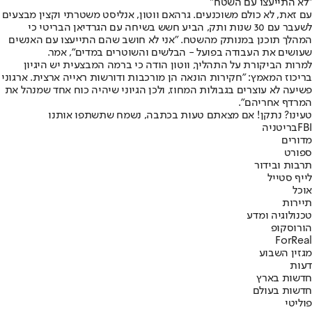
"לא התייעצו עם השטח"
עם זאת, לא כולם משוכנעים. גרהאם ווטון, אנליסט משטרתי וקצין מבצעים
לשעבר עם 30 שנות ותק, הביע חשש בשיחה עם הגרדיאן הבריטי כי
המהלך תוכנן במנותק מהשטח. "אני לא חושב שהם התייעצו עם האנשים
שעושים את העבודה בפועל - הבלשים והשוטרים במדים", אמר.
למרות הביקורת על התהליך, ווטון הודה כי ברמה המבצעית יש היגיון
בריכוז המאמץ: "חקירות הונאה הן מורכבות ודורשות ראייה ארצית. ארגוני
פשיעה לא עוצרים בגבולות המחוז, ולכן הגיוני שיהיה כוח אחד שמנהל את
המרדף אחריהם".
טעינו? נתקן! אם מצאתם טעות בכתבה, נשמח שתשתפו אותנו
FBI
בריטניה
מדורים
ספורט
תרבות ובידור
לייף סטייל
אוכל
תיירות
טכנולוגיה ומדע
הורוסקופ
ForReal
מגזין השבוע
דעות
חדשות בארץ
חדשות בעולם
פוליטי