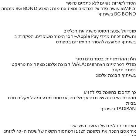
הסוד לקירות נקיים ללא כתמים נחשף
מומחה BG BOND עושה סדר על המדפים ומציג את מותג הצבע SIMPLY
בשיתוף BG BOND
מונדיאל 2026: הטוטו משנה את הכללים
יחסי הימור משופרים, הפקדות ב-Apple Pay ותשלום זכיות מיידי
בשיתוף המועצה להסדר ההימורים בספורט
חלון ההזדמנויות בכפר גנים נסגר
קבוצת אלמוג מציגה את פרויקט MALA: מגדלי הפרימיום האחרונים
בפתח תקווה
בשיתוף קבוצת אלמוג
כך תחסכו בחשמל בלי להזיע
מהפכת האנרגיה של תדיראן: שליטה, אבטחת מידע וניהול אקלים חכם
בבית
בשיתוף TADIRAN
מאחורי הקלעים של הטעם הישראלי
איך אסם הפכה את תקופת הצנע והמחסור הקשה של שנות ה-40 למותג