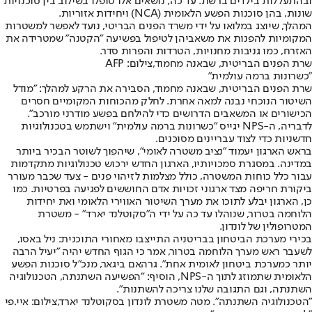
ובהתעללות בילדים ברשת. עד כה, נושאים אלו טופלו בשילוב בין סוכנויות
שונות, בהן סוכנות הפשע הלאומית (NCA) ויחידות אזוריות.
המהלך, שיוצג במלואו על ידי משרד הפנים הבריטי, נועד לאפשר למשטרות
המקומיות להפנות את משאביהן לטיפול בפשיעה "הקטנה" שמטרידה את
האזרח, כמו גניבות מחנויות, הטרדות והפרות סדר.
שרת הפנים הבריטית, שבאנה מחמוד,צילום: AFP
"כשרונות ברמה עולמית"
שרת הפנים הבריטית, שבאנה מחמוד, הסבירה את הרקע למהלך: "מודל
השיטור הנוכחי נבנה למאה אחרת. לחלק מהכוחות המקומיים חסרים
הכישורים או המשאבים הדרושים כדי להילחם בפשע מודרני מורכב".
לדבריה, ה-NPS יגייס "כשרונות ברמה עולמית" וישתמש בטכנולוגיות
חדשניות כדי לצוד עבריינים מסוכנים.
בראש הארגון יעמוד "נציב משטרה לאומי", שיהפוך לשוטר הבכיר ביותר
במדינה. במסגרת סמכויותיו, הארגון החדש ירכוש טכנולוגיות מתקדמות
עבור כלל כוחות המשטרה, כולל מצלמות לזיהוי פנים - צעד שכבר מעורר
ביקורת חריפה מצד ארגוני זכויות אדם החוששים לפגיעה בפרטיות. כמו
כן, הארגון יבלע לתוכו את מערך השיטור האווירי הלאומי ואת יחידות
הלוחמה בטרור, שנוהלו עד כה על ידי ה"סקוטלנד יארד" - משטרת
המטרופולין של לונדון.
בכירי מערכת הביטחון בבריטניה התייצבו מאחורי התוכנית: ניל באסו,
לשעבר ראש מערך הלוחמה בטרור, אמר כי הגוף החדש יהיה "יעיל הרבה
יותר כמערכת ביטחון לאומית אחת". גרהאם ביגאר, מנכ"ל סוכנות הפשע
הלאומית שתמוזג לתוך ה-NPS, הוסיף: "הפשיעה השתנתה, הטכנולוגיה
השתנתה, וגם התגובה שלנו צריכה להשתנות".
"הטכנולוגיה השתנתה". מטה משטרת לונדון בסקוטלנד יארד,צילום: איי.פי