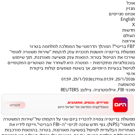
אוכל
מגזין
אנחנו מגייסים
English
X
חדשות
העולם
אירופה
"FBI בריטי"? המהלך הדרמטי של הממלכה למלחמה בטרור
ממשלת בריטניה חושפת תוכנית ענק להקמת "שירות משטרה לאומי"
שירכז את הטיפול בטרור, הונאות ענק ופשיעה מאורגנת, תוך שימוש
בטכנולוגיות מתקדמות • המטרה היא לשחרר את השוטרים המקומיים
לטיפול בבעיות היומיום, אך בשטח נשמעים קולות ביקורת
אי.פי
25/1/2026, 01:59
,עודכן
25/1/2026, 01:59
0
השמעה
סוכני FBI, אילוסטרציה. צילום: REUTERS
ממשלת בריטניה צפויה להכריז ביום שני על הקמתו של "שירות המשטרה
הלאומי" (NPS), גוף חדש שזכה לכינוי "ה-FBI הבריטי",
וייקח לידיו את
האחריות הבלעדית לטיפול בפשיעה מאורגנת, בטרור, בהונאות מורכבות