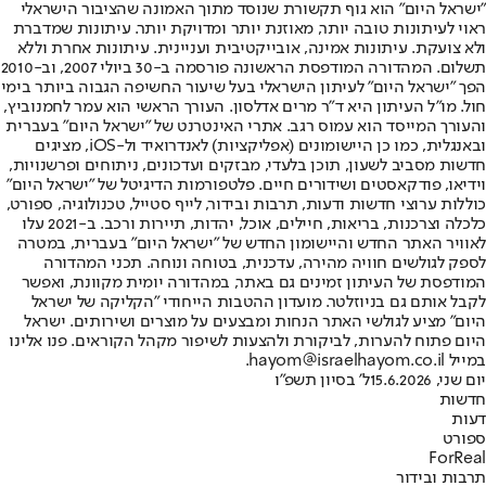
"ישראל היום" הוא גוף תקשורת שנוסד מתוך האמונה שהציבור הישראלי
ראוי לעיתונות טובה יותר, מאוזנת יותר ומדויקת יותר. עיתונות שמדברת
ולא צועקת. עיתונות אמינה, אובייקטיבית ועניינית. עיתונות אחרת וללא
תשלום. המהדורה המודפסת הראשונה פורסמה ב-30 ביולי 2007, וב-2010
הפך "ישראל היום" לעיתון הישראלי בעל שיעור החשיפה הגבוה ביותר בימי
חול. מו"ל העיתון היא ד"ר מרים אדלסון. העורך הראשי הוא עמר לחמנוביץ,
והעורך המייסד הוא עמוס רגב. אתרי האינטרנט של "ישראל היום" בעברית
ובאנגלית, כמו כן היישומונים (אפליקציות) לאנדרואיד ול-iOS, מציגים
חדשות מסביב לשעון, תוכן בלעדי, מבזקים ועדכונים, ניתוחים ופרשנויות,
וידיאו, פודקאסטים ושידורים חיים. פלטפורמות הדיגיטל של "ישראל היום"
כוללות ערוצי חדשות ודעות, תרבות ובידור, לייף סטייל, טכנולוגיה, ספורט,
כלכלה וצרכנות, בריאות, חיילים, אוכל, יהדות, תיירות ורכב. ב-2021 עלו
לאוויר האתר החדש והיישומון החדש של "ישראל היום" בעברית, במטרה
לספק לגולשים חוויה מהירה, עדכנית, בטוחה ונוחה. תכני המהדורה
המודפסת של העיתון זמינים גם באתר, במהדורה יומית מקוונת, ואפשר
לקבל אותם גם בניוזלטר. מועדון ההטבות הייחודי "הקליקה של ישראל
היום" מציע לגולשי האתר הנחות ומבצעים על מוצרים ושירותים. ישראל
היום פתוח להערות, לביקורת ולהצעות לשיפור מקהל הקוראים. פנו אלינו
במייל hayom@israelhayom.co.il.
יום שני, 15.6.2026
ל' בסיון תשפ"ו
חדשות
דעות
ספורט
ForReal
תרבות ובידור