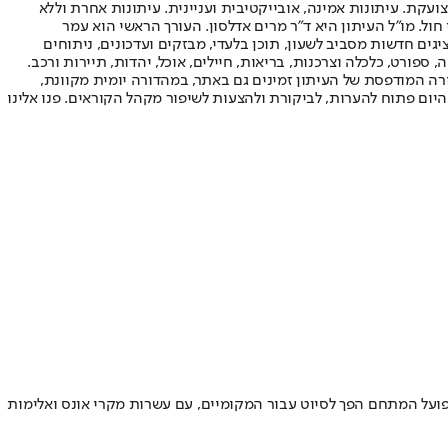
ועקת. עיתונות אמינה, אובייקטיבית ועניינית. עיתונות אחרת וללא
עור החשיפה הגבוה ביותר בימי חול. מו"ל העיתון היא ד"ר מרים אדלסון. העורך הראשי הוא עמר
 והעורך המייסד הוא עמוס רגב. אתרי האינטרנט של "ישראל היום" בעברית ובאנגלית, כמו כן היישומונים (אפליקציות) לאנדרואיד ול-iOS, מציגים חדשות מסביב לשעון, תוכן בלעדי, מבזקים ועדכונים, ניתוחים
, ספורט, כלכלה וצרכנות, בריאות, חיילים, אוכל, יהדות, תיירות ורכב.
דורה המודפסת של העיתון זמינים גם באתר, במהדורה יומית מקוונת,
היום פתוח להערות, לביקורת ולהצעות לשיפור מקהל הקוראים. פנו אלינו
ת ההולנדית • בפועל המתחם הפך לסיוט עבור המקומיים, עם עשרות מקרי אונס ואלימות