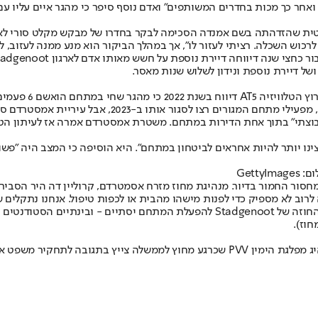
אחר כך מכות בחדרים המשותפים" ואדם נוסף סיפר כי מהגר איים עליו עם
ם הבולטים והמתועדים ביותר שהתרחש כבר ב-2019, סטודנטית שהזדהתה בשם אמנדה הסכימה לבקר בחד
 לרכוש השכלה. רציתי לעזור לו", אך במהלך הביקור הוא מנע ממנה לעזוב, 
צו לסגור אותו ב-2023, אבל עיריית אמסטרדם סירבה.
נו יותר להיות אחראים לביטחון במתחם". היא הוסיפה כי המצב היה "פשוט 
Gett
המחסור החמור בדיור. מנהיגת מחוז מזרח אסמטרדם, קרוליין דה היר הסב
רוב לא מספיק כדי לפנות מישהו מהבית או לכפות טיפול. אנחנו נתקלים ש
ולמרות הכל, המתחם ימשיך לפעול לפחות לעוד שנתיים, עד שנת 2028, אז החוזה של oot
חוז).