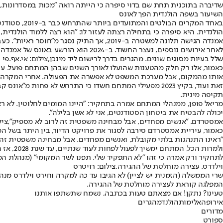
שדיברה בתוכנית תחת שם בדוי סיפרה כי הייתה רואה "מכות במסדרונות, ו
השיעור בשפה הולנדית הפך לאונס
באחד המקרי
הולנדית. היא סיפרה כי בתחילה רצתה לעזור לו: "הוא רצה ללמוד הולנדית,
לאחר אירועים נוספים, נעצר החשוד. ב-2024 הוא הורשע באונס של אמנדה ושל דיירת נוספת ונידון לשלוש שנות מאסר.
שלל בעיות מסוגים שונים. מהגרים בדרך לרישום ליד מינכן,צילום: אי.אף.פי
אותו מהמקום, אבל מערכת המשפט לא אפשרה את הפעולה. אחרי המקרה, מפעילי מתחם המגורים ר
תקיפה מינית.
מריאל פופן, ממנהלי המתחם אמרה בתחקיר: "היינו המומים לחלוטין. לא רצי
יכולה להבטיח את ביטחון הסטודנטים, אני לא אשן בלילה".
אמסטרדם. "אנשים מפחדים, אבל מבחינה משפטית זה לרוב לא מספיק",צילום: yImages
כאמור, עיריית אמסטרדם סירבה לסגור את פרויקט הדיור, בין היתר בשל 
"ראינו התנהגות בלתי מקובלת, ואנשים מפחדים. אבל מבחינה משפטית זה ל
לתחקיר ורק אמרה כי זהו "לא התפקיד שלי. תפנו לשר המקומי" (מנהלת המ
וילדרס. עצירה מוחלטת של ההגירה,צילום: רויטרס
המפלגה קוראת לעצירה מוחלטת של ההגירה.
טעינו? נתקן! אם מצאתם טעות בכתבה, נשמח שתשתפו אותנו
אירופה
אלימות
הולנד
מהגרים
מדורים
ספורט