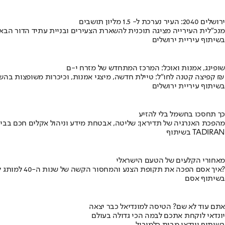
ירושלים 2040: העיר נערכת ל- 1.5 מליון תושבים
מנכ"לית העירייה מציגה תוכנית להשארת הצעירים ובניית עתיד הדור הבא
בשיתוף עיריית ירושלים
שופינג, אמנות ואוכל: המרכז המתחדש של מזרח י-ם
קפיצה קטנה לחו"ל: טיילת חדשה, מיצגי אמנות, וכיכרות משופצות בהשקעה של 100 מיליון ₪
בשיתוף עיריית ירושלים
כך תחסכו בחשמל בלי להזיע
מהפכת האנרגיה של תדיראן: שליטה, אבטחת מידע וניהול אקלים חכם בבי
בשיתוף TADIRAN
מאחורי הקלעים של הטעם הישראלי
איך אסם הפכה את תקופת הצנע והמחסור הקשה של שנות ה-40 למותג לאומי?
בשיתוף אסם
אתם עוד לא שם? הטיסה למונדיאל כבר יצאה
יונדאי לוקחת אתכם לבמה הכי גדולה בעולם