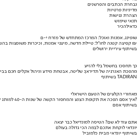
נבחרת הכתבים והפרשנים
מדיניות פרטיות
הצהרת נגישות
תנאי שימוש
כדאי
להכיר
שופינג, אמנות ואוכל: המרכז המתחדש של מזרח י-ם
קפיצה קטנה לחו"ל: טיילת חדשה, מיצגי אמנות, וכיכרות משופצות בהשקעה של 100 מיליון ₪
בשיתוף עיריית ירושלים
כך תחסכו בחשמל בלי להזיע
מהפכת האנרגיה של תדיראן: שליטה, אבטחת מידע וניהול אקלים חכם בבי
בשיתוף TADIRAN
מאחורי הקלעים של הטעם הישראלי
איך אסם הפכה את תקופת הצנע והמחסור הקשה של שנות ה-40 למותג לאומי?
בשיתוף אסם
אתם עוד לא שם? הטיסה למונדיאל כבר יצאה
יונדאי לוקחת אתכם לבמה הכי גדולה בעולם
בשיתוף יונדאי מבית כלמוביל