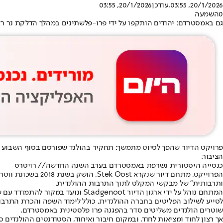
20/1/2026, 03:55
,עודכן
20/1/2026, 03:55
0
השמעה
גם באמסטרדם: יהודים הותקפו על ידי פרו-פלשתינים במהלך הדלקת נר ראשון
פרויקט הדיור שהפך לסיוט מתמשך: תחקיר בהולנד שפורסם בסוף השבוע ה
הציבור.
כנסייה היסטורית נשרפת באמסטרדם בערב השנה החדשה// רויטרס
ותרבותית" של מבקשי המקלט לתוך התרבות ההולנדית.
המתחם נוהל על ידי ארגון הדיור t
לסייע לשילוב הפליטים בחברה ההולנדית, כולל לימוד השפה והכרת התרבו
שוטרים הולנדים משליטים סדר בהפגנה פרו פלסטינית באמסטרדם,