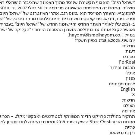
"ישראל היום" הוא גוף תקשורת שנוסד מתוך האמונה שהציבור הישראלי ראוי 
ת
ופרשנויות, וידיאו, פודקאסטים ושידורים חיים. פלטפורמות הדיגיטל של "ישרא
ב-2021 עלו לאוויר האתר החדש והיישומון החדש של "ישראל היום" בע
ואפשר לקבל אותם גם בניוזלטר. מועדון ההטבות הייחודי "הקליקה של ישרא
במייל hayom@israelhayom.co.il.
יום שני, 8.6.2026
כ"ג בסיון תשפ"ו
חדשות
דעות
ספורט
ForReal
תרבות ובידור
אוכל
מגזין
אנחנו מגייסים
English
X
חדשות
העולם
אירופה
תחקיר בהולנד: פרויקט הדיור המשותף לסטודנטים ומבקשי מקלט - הפך ל
מתחם הדיור Stek Oost הושק בשנת 18
פיזית
דין ברנדשטטר