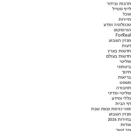
תרבות ובידור
לייף סטייל
אוכל
תיירות
טכנולוגיה ומדע
הורוסקופ
ForReal
מגזין השבוע
דעות
חדשות בארץ
חדשות בעולם
פוליטי
ביטחוני
חינוך
בריאות
משפט
תחבורה
פוליטי-מדיני
כללי ומידע
דף הבית
זמני כניסת וצאת שבת
מגזין השבוע
בחירות 2026
אודות
צור קשר