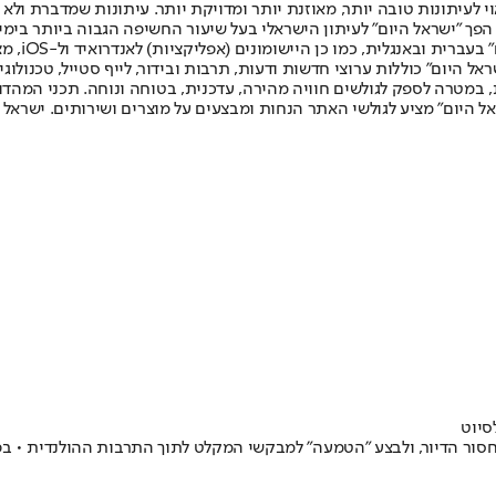
לעיתונות טובה יותר, מאוזנת יותר ומדויקת יותר. עיתונות שמדברת ולא צ
שלום. המהדורה המודפסת הראשונה פורסמה ב-30 ביולי 2007, וב-2010 הפך "ישראל היום" לעיתון הישראלי בעל שי
לחמנוביץ,
ל היום" כוללות ערוצי חדשות ודעות, תרבות ובידור, לייף סטייל, טכנולוגיה
ברית, במטרה לספק לגולשים חוויה מהירה, עדכנית, בטוחה ונוחה. תכני המה
ל היום" מציע לגולשי האתר הנחות ומבצעים על מוצרים ושירותים. ישראל 
סיוט
20 ומטרתו הייתה לתת פתרון למחסור הדיור, ולבצע "הטמעה" למבקשי המקלט לתוך התרבו