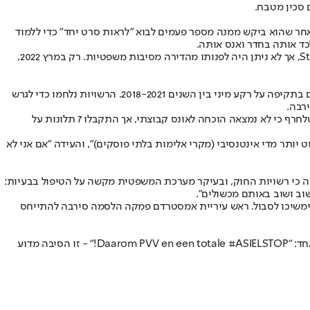
 סכין מטבח.
רו של מבקש מקלט סורי לאחר שהוא ביקש ממנה מספר פעמים לבוא "לראות סרט יחד" כדי ללמוד
לכד אותה בחדר ואנס אותה.
אמנדה הגישה תלונה למשטרה ב-2019, אך התיק נסגר מ"חוסר ראיות". כעבור כחצי שנה דיווחה דיירת נוספת על חשש מאותו אדם לארגון Stadgenoot, אך לא ניתן היה לפנותו מהדירה מסיבות משפטיות. רק במרץ 2022,
כאמור, אלו רק חלק מהטענות שהועלו לאורך השנים שבהן המתחם פועל. ערוץ הטלוויזיה AT5 דיווח בשנת 2022 כי מהגר שחי במתחם הואשם 6 פעמים בתקיפה על רקע מיני בין השנים 2018-2021. הרשויות נלחמו כדי לגרש
זאת ועוד, בקיץ 2023 מפעילי המתחם חשדו כי התרחש לא פחות מ"אונס קבוצתי" בתוך אחת הדירות במתחם. משטרת אמסטרדם אמרה אז לעיתון הטלחרף כי לא נמצאה הוכחה לאונס קבוצתי, אך התקבלו 7 תלונות על
יותר מדי אינטנסיבי (מקרי אלימות בלתי פוסקים)", והעידה "אם אני לא
ירה כי רשויות החוק, ובעיקר מערכת המשפטית מקשה על הטיפול בבעיות:
וב ושוב באותם מכשולים".
Stadgen להפעלת המתחם יסתיים - ובינתיים הסטודנטים ימשיכו לסבול. ראש עיריית אמסטרדם פמקה הלסמה סירבה להתייחס
שרי הממשלה (הזמנית יש לציין) לא הגיבו עד כה למקרה וחירט וילדרס מנהיג מפלגת הימין PVV שכרגע מחוץ לממשלה צייץ בתגובה לתחקיר משפט אחד: "Daarom PVV en een totale #ASIELSTOP!" - זו הסיבה מדוע