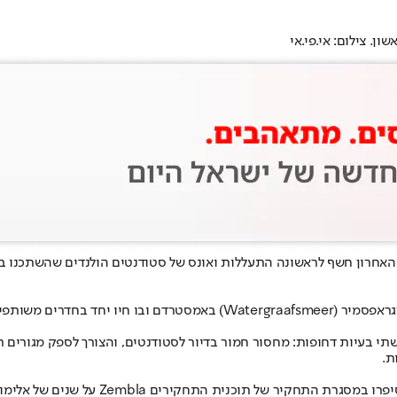
. צילום: אי.פי.אי
אחרון חשף לראשונה התעללות ואונס של סטודנטים הולנדים שהשתכנו בפ
Stadgenoo ונועד במקור להתמודד עם שתי בעיות דחופות: מחסור חמור בדיור לסטודנטים, והצו
ת.
אך רצון לחוד ומציאות לחוד, ובמקום חיבור 