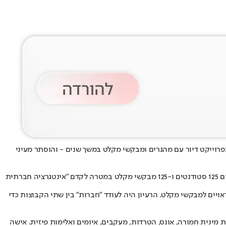
רוייקט דיור עם מהגרים ומבקשי מקלט במשך שנים - והוסתר מעיני
הפרוייקט, מתחם דיור שנקרא Stek Oost, הושק בשנת 2018 בשכונת ווטרגראפסמיר (Watergraafsmeer) באמסטרדם ובו חיו יחד בחדרים משותפים 125 סטודנטים ו-125 מבקשי מקלט במטרה לקדם "אינטגרציה חברתית
רך לספק מגורים ראויים למבקשי מקלט. הרעיון היה לעודד "חברות" בין שתי הקבוצות כדי
ואיחוד, הסטודנטים ההולנדים סיפרו במסגרת התחקיר של תוכנית התחקירים Zembla על שנים של אלימות מינית חמורה, אונס, הטרדות, מעקבים, איומים ואלימות פיזית. אישה