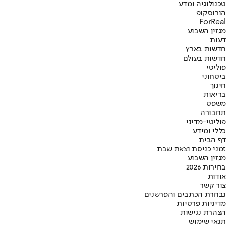
טכנולוגיה ומדע
הורוסקופ
ForReal
מגזין השבוע
דעות
חדשות בארץ
חדשות בעולם
פוליטי
ביטחוני
חינוך
בריאות
משפט
תחבורה
פוליטי-מדיני
כללי ומידע
דף הבית
זמני כניסת וצאת שבת
מגזין השבוע
בחירות 2026
אודות
צור קשר
נבחרת הכתבים והפרשנים
מדיניות פרטיות
הצהרת נגישות
תנאי שימוש