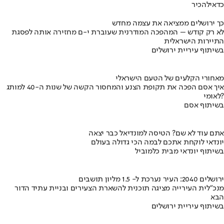
כדאי
להכיר
כך ירושלים ממציאה את עצמה מחדש
לא רק קודש – המהפכה המודרנית שעוברת י-ם מחזירה אותה לפסגת
התיירות הישראלית
בשיתוף עיריית ירושלים
מאחורי הקלעים של הטעם הישראלי
איך אסם הפכה את תקופת הצנע והמחסור הקשה של שנות ה-40 למותג
לאומי?
בשיתוף אסם
אתם עוד לא שם? הטיסה למונדיאל כבר יצאה
יונדאי לוקחת אתכם לבמה הכי גדולה בעולם
בשיתוף יונדאי מבית כלמוביל
ירושלים 2040: העיר נערכת ל- 1.5 מליון תושבים
מנכ"לית העירייה מציגה תוכנית להשארת הצעירים ובניית עתיד הדור
הבא
בשיתוף עיריית ירושלים