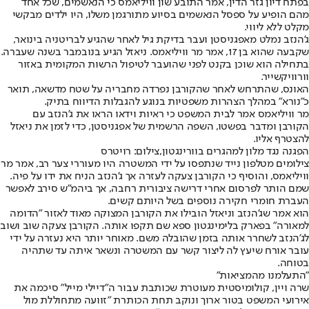
בפתח דיון גזר הדין, אמר התובע שון וויליאמס כי הנאשמים, שכל אחד
מהם הופיע על ספסל הנאשמים בסיוע מתורגמן משלו, היו ילדים מבקשי
מקלט ללא ליווי.
ג'הנזב נמלט מאפגניסטן ועבר בדיקת גיל לאחר שהגיע לבריטניה בינואר,
שקבעה שהוא בן 17, אמר מר וויליאמס. ניאזל הגיע בנובמבר בשנה שעברה.
בתחילה הוא שוכן בקנט לפני שהועבר לטיפול הרשות המקומית באזור
וורוויקשייר.
האונס, שהתרחש לאחר שהקורבן נפרדה מחבריה על שטח מדשאה, תואר
כ"נורא" במהלך הצהרות משפטיות בנוגע להגבלות הדיווח בתיק.
מר וויליאמס אמר לבית המשפט כי ראיות וידאו הראו את ג'הנזב עם
הקורבן ומדבר בפשטו, השפה הרשמית של אפגניסטן, כדי לזמן את ניאזל
להצטרף אליו.
הפגנה נגד מלון למהגרים בוורינגטון,צילום: רויטרס
צילומים מטלפון נייד שנתפסו על ידי המשטרה היו מעוררי צער רב, אמר מר
וויליאמס, והוסיף כי הקורבן צעקה לעזרה אך ג'הנזב הניח את ידו על פיה.
שמם הותר לפרסום אחרי דרישה ציבורית רחבה, אך ביהמ"ש סירב לאפשר
העברת חומרי חקירה נוספים בשל היותם קשים.
הוא אמר שג'הנזב וניאזל הובילו את הקורבן המצוקה מאוד לאזור "הדומה
למאורה" בפארק בלימינגטון ספא שם תקפו אותה. הקורבן צעקה שוב ושוב
לג'הנזב לשחרר אותה בזמן שהובלה משם. מאוחר יותר היא נעזרה על ידי
עובר אורח שיעץ לה ליצור קשר עם המשטרה ונשאר איתה עד שתהיה
בטוחה.
"התעלמנו מהמציאות"
שרה ויין, קולומיסטית מעוטרת שכותבת עבור ה"דיילי מייל" סיכמה את
אירועי המשפט בטור ארוך ונוקב תחת הכותרת "זוועה מתחוללת מול