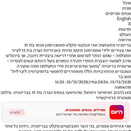
אוכל
מגזין
אנחנו מגייסים
English
X
חדשות
העולם
אירופה
בריטניה מזועזעת: שני מבקשי מקלט מאפגניסטן אנסו בת 15
שני צעירים ילידי אפגניסטן תקפו מינית באכזריות נערה בת 15 לעיני
המצלמה • שמם הותר לפרסום אחרי דרישה ציבורית רחבה, אך ביהמ"ש
סירב לאפשר העברת חומרי חקירה נוספים בשל היותם קשים לצפייה •
פרשנית בריטית: "במשך שנים ארוכות מדי התעלמנו ממה שקורה
כשגברים מהתרבויות הללו משוחררים לחופשי בדמוקרטיה ליברלית"
נטע בר
10/12/2025, 08:56
,עודכן
10/12/2025, 14:30
0
השמעה
ג'אן ג'הנזב ואיסראר ניאזאל, שהורשעו באונס נערה בת 15 בבריטניה. צילום:
משטרת וורוויקשייר
שני אזרחים אפגנים, בני נוער המבקשים מקלט בבריטניה, נידונו כל אחד