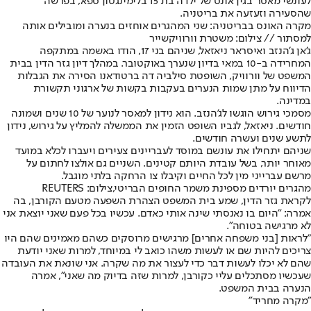
לעונשי מאסר בגין אונס של ילדה בת 15 בלימינגטון ספא, בפרשה
שהסעירה וזעזעה את בריטניה.
מקרה האונס בבריטניה: שני המהגרים אוחזים בנערה ומובילים אותה
למסתור // צילום: משטרת וורוויקשייר
ג'אן ג'הנזב ואיסראר ניאזאל, שניהם בני 17, הודו באשמה במתקפה
המחרידה ב-10 במאי בדיון שנערך באוקטובר. במהלך דיון גזר הדין בבית
המשפט של וורוויק, השופטת סילביה דה ברטודאנו הסירה את הגבלות
הדיווח על מתן שמות הנערים בעקבות בקשות של ארגוני תקשורת
במדינה.
מסמכי גירוש הוגשו לג'הנזב. הוא נידון למאסר לנוער של 10 שנים ושמונה
חודשים. ניאזאל, לגביו השופט הזמין את הממשלה להמליץ ​​על גירוש, נידון
לתשע שנים ועשרה חודשים.
שניהם יתחילו את עונשם במוסד לעבריינים צעירים ויעברו לכלא במועד
מאוחר יותר, בשל עובדת היותם קטינים. השניים גם אולצו לחתום על
מרשם עברייני מין לכל החיים וקיבלו צו הרחקה בלתי מוגבל.
מהגרים יורדים מספינת משמר החופים הבריטי,צילום: REUTERS
לקראת גזר הדין, שמע בית המשפט הצהרת השפעה מטעם הקורבן, בה
אמרה: "היום בו נאנסתי שינה אותי כאדם. עכשיו בכל פעם שאני יוצאת אני
לא מרגישה בטוחה".
"לראות [בני משפחה אחרים] מרגישים מרוסקים כשהם מאמינים שהם היו
צריכים להיות שם או לעשות משהו כואב לי במיוחד, למרות שאני יודעת
שהם לא יכלו לעשות דבר כדי לעצור את מה שקרה. אני שונאת את העובדה
שעכשיו מסתכלים עליי כקורבן, למרות שזה בדיוק מה שאני", אמרה
הנערה בבית המשפט.
"מקרה מחריד"