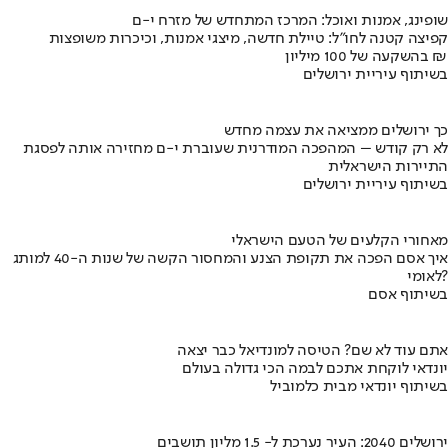
שופינג, אמנות ואוכל: המרכז המתחדש של מזרח י-ם
קפיצה קטנה לחו"ל: טיילת חדשה, מיצגי אמנות, וכיכרות משופצות
בהשקעה של 100 מיליון ₪
בשיתוף עיריית ירושלים
כך ירושלים ממציאה את עצמה מחדש
לא רק קודש – המהפכה המודרנית שעוברת י-ם מחזירה אותה לפסגת
התיירות הישראלית
בשיתוף עיריית ירושלים
מאחורי הקלעים של הטעם הישראלי
איך אסם הפכה את תקופת הצנע והמחסור הקשה של שנות ה-40 למותג
לאומי?
בשיתוף אסם
אתם עוד לא שם? הטיסה למונדיאל כבר יצאה
יונדאי לוקחת אתכם לבמה הכי גדולה בעולם
בשיתוף יונדאי מבית כלמוביל
ירושלים 2040: העיר נערכת ל- 1.5 מליון תושבים