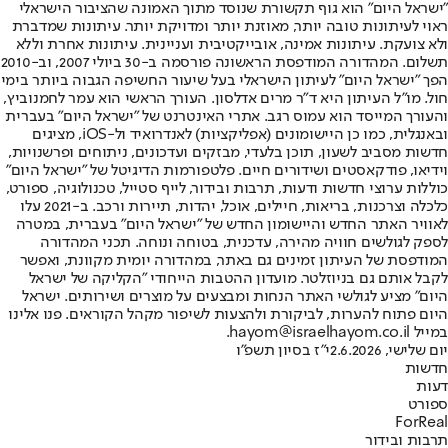
"ישראל היום" הוא גוף תקשורת שנוסד מתוך האמונה שהציבור הישראלי
ראוי לעיתונות טובה יותר, מאוזנת יותר ומדויקת יותר. עיתונות שמדברת
ולא צועקת. עיתונות אמינה, אובייקטיבית ועניינית. עיתונות אחרת וללא
תשלום. המהדורה המודפסת הראשונה פורסמה ב-30 ביולי 2007, וב-2010
הפך "ישראל היום" לעיתון הישראלי בעל שיעור החשיפה הגבוה ביותר בימי
חול. מו"ל העיתון היא ד"ר מרים אדלסון. העורך הראשי הוא עמר לחמנוביץ,
והעורך המייסד הוא עמוס רגב. אתרי האינטרנט של "ישראל היום" בעברית
ובאנגלית, כמו כן היישומונים (אפליקציות) לאנדרואיד ול-iOS, מציגים
חדשות מסביב לשעון, תוכן בלעדי, מבזקים ועדכונים, ניתוחים ופרשנויות,
וידיאו, פודקאסטים ושידורים חיים. פלטפורמות הדיגיטל של "ישראל היום"
כוללות ערוצי חדשות ודעות, תרבות ובידור, לייף סטייל, טכנולוגיה, ספורט,
כלכלה וצרכנות, בריאות, חיילים, אוכל, יהדות, תיירות ורכב. ב-2021 עלו
לאוויר האתר החדש והיישומון החדש של "ישראל היום" בעברית, במטרה
לספק לגולשים חוויה מהירה, עדכנית, בטוחה ונוחה. תכני המהדורה
המודפסת של העיתון זמינים גם באתר, במהדורה יומית מקוונת, ואפשר
לקבל אותם גם בניוזלטר. מועדון ההטבות הייחודי "הקליקה של ישראל
היום" מציע לגולשי האתר הנחות ומבצעים על מוצרים ושירותים. ישראל
היום פתוח להערות, לביקורת ולהצעות לשיפור מקהל הקוראים. פנו אלינו
במייל hayom@israelhayom.co.il.
יום שלישי, 2.6.2026
י"ז בסיון תשפ"ו
חדשות
דעות
ספורט
ForReal
תרבות ובידור