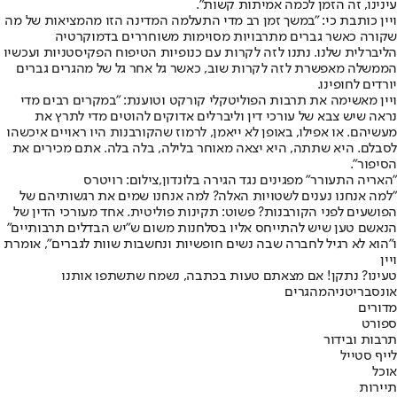
עינינו, זה הזמן לכמה אמיתות קשות".
ויין כותבת כי: "במשך זמן רב מדי התעלמה המדינה הזו מהמציאות של מה
שקורה כאשר גברים מתרבויות מסוימות משוחררים בדמוקרטיה
הליברלית שלנו. נתנו לזה לקרות עם כנופיות הטיפוח הפקיסטניות ועכשיו
הממשלה מאפשרת לזה לקרות שוב, כאשר גל אחר גל של מהגרים גברים
יורדים לחופינו.
ויין מאשימה את תרבות הפוליטקלי קורקט וטוענת: "במקרים רבים מדי
נראה שיש צבא של עורכי דין וליברלים אדוקים להוטים מדי לתרץ את
מעשיהם. או אפילו, באופן לא ייאמן, לרמוז שהקורבנות היו ראויים איכשהו
לסבלם. היא שתתה, היא יצאה מאוחר בלילה, בלה בלה. אתם מכירים את
הסיפור".
"האריה התעורר" מפגינים נגד הגירה בלונדון,צילום: רויטרס
"למה אנחנו נענים לשטויות האלה? למה אנחנו שמים את רגשותיהם של
הפושעים לפני הקורבנות? פשוט: תקינות פוליטית. אחד מעורכי הדין של
הנאשם טען שיש להתייחס אליו בסלחנות משום ש"יש הבדלים תרבותיים"
ו"הוא לא רגיל לחברה שבה נשים חופשיות ונחשבות שוות לגברים", אומרת
ויין
טעינו? נתקן! אם מצאתם טעות בכתבה, נשמח שתשתפו אותנו
אונס
בריטניה
מהגרים
מדורים
ספורט
תרבות ובידור
לייף סטייל
אוכל
תיירות