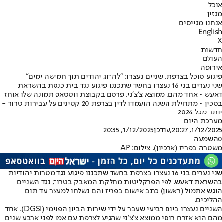
אוכל
מגזין
אנחנו מגייסים
English
X
חדשות
העולם
אירופה
פיגוע סוכל בצרפת, שניים נעצרו: ״להרוג יהודים תוך חמישה ימים״
שני נערים בני 16 נעצרו בחשד שתכננו פיגוע נגד בית כנסת בהשראת
דאעש • אחד מהם, ממוצא צ׳צ׳ני, פרסם בקבוצת ווטסאפ תמונה שלו אוחז
בסכין • מתחילת השנה הועמדו לדין בצרפת 20 קטינים על עבירות טרור -
יותר מכל 2024
מערכת היום
1/12/2025, 20:27
,עודכן
1/12/2025, 20:35
0
השמעה
משטרה בפריז (ארכיון). צילום: AP
שני נערים בני 16 נעצרו בצרפת בחשד שתכננו פיגוע נגד מטרות יהודיות
בהשראת דאעש. לפי הפרקליטות מחלקת המאבק בטרור, נגד השניים
הוגש אתמול (ראשון) כתב אישום בפריז והם נשלחו למעצר עד תום
ההליכים.
השניים נעצרו ביום רביעי שעבר על ידי שירות הביון הפנימי (DGSI). אחד
מהם הוא אזרח רוסי ממוצא צ׳צ׳ני שהגיע לצרפת עם אמו לפני ארבע שנים