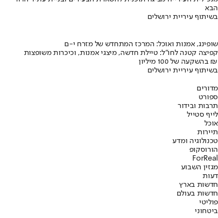
הבא
בשיתוף עיריית ירושלים
שופינג, אמנות ואוכל: המרכז המתחדש של מזרח י-ם
קפיצה קטנה לחו"ל: טיילת חדשה, מיצגי אמנות, וכיכרות משופצות
בהשקעה של 100 מיליון ₪
בשיתוף עיריית ירושלים
מדורים
ספורט
תרבות ובידור
לייף סטייל
אוכל
תיירות
טכנולוגיה ומדע
הורוסקופ
ForReal
מגזין השבוע
דעות
חדשות בארץ
חדשות בעולם
פוליטי
ביטחוני