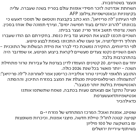
ונעצר בשטרסבורג.
השחתת אנדרטה לזכר חסידי אומות עולם בפריז בשנה שעברה. עליה
בקיצוניות ובאנטישמיות,צילום: AFP
לפי העיתון ״לה פריזיאן״, הוא כתב בקבוצת ווטסאפ של תומכי דאעש כי
בכוונתו ״להרוג יהודים בעוד חמישה ימים״, וצירף תמונה שלו אוחז בסכין.
השני, צרפתי תושב אזור פריז, נעצר בביתו.
השניים תכננו לבצע את הפיגוע נגד בית כנסת. בחקירתם הם הודו שעברו
תהליך רדיקליזציה, אך טענו שלא התכוונו באמת לבצע פיגוע.
לפי הדיווחים, החקירה נמשכת כדי לברר את מידת הבשלות של התוכנית -
האם השניים נקטו צעדים מעשיים לקראת ביצוע הפיגוע, או שמדובר היה
בהתרברבות בלבד.
יחד עם השניים, 20 קטינים הועמדו לדין בצרפת על עבירות טרור מתחילת
השנה - יותר מאשר בכל שנת 2024 כולה.
התובע הלאומי לענייני טרור אוליבייה כריסטן אמר לאחרונה ל״לה פריזיאן״:
״התעמולה האיסלאמיסטית מנצלת את המצב במזרח התיכון, וההסתה
האנטישמית בולטת יותר מבעבר״.
טעינו? נתקן! אם מצאתם טעות בכתבה, נשמח שתשתפו אותנו
אנטישמיות
דאעש
צרפת
כדאי
להכיר
שופינג, אמנות ואוכל: המרכז המתחדש של מזרח י-ם
קפיצה קטנה לחו"ל: טיילת חדשה, מיצגי אמנות, וכיכרות משופצות
בהשקעה של 100 מיליון ₪
בשיתוף עיריית ירושלים