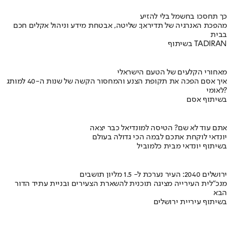
כך תחסכו בחשמל בלי להזיע
מהפכת האנרגיה של תדיראן: שליטה, אבטחת מידע וניהול אקלים חכם
בבית
בשיתוף TADIRAN
מאחורי הקלעים של הטעם הישראלי
איך אסם הפכה את תקופת הצנע והמחסור הקשה של שנות ה-40 למותג
לאומי?
בשיתוף אסם
אתם עוד לא שם? הטיסה למונדיאל כבר יצאה
יונדאי לוקחת אתכם לבמה הכי גדולה בעולם
בשיתוף יונדאי מבית כלמוביל
ירושלים 2040: העיר נערכת ל- 1.5 מליון תושבים
מנכ"לית העירייה מציגה תוכנית להשארת הצעירים ובניית עתיד הדור
הבא
בשיתוף עיריית ירושלים