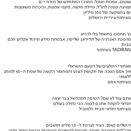
שופינג, אמנות ואוכל: המרכז המתחדש של מזרח י-ם
קפיצה קטנה לחו"ל: טיילת חדשה, מיצגי אמנות, וכיכרות משופצות
בהשקעה של 100 מיליון ₪
בשיתוף עיריית ירושלים
כך תחסכו בחשמל בלי להזיע
מהפכת האנרגיה של תדיראן: שליטה, אבטחת מידע וניהול אקלים חכם
בבית
בשיתוף TADIRAN
מאחורי הקלעים של הטעם הישראלי
איך אסם הפכה את תקופת הצנע והמחסור הקשה של שנות ה-40 למותג
לאומי?
בשיתוף אסם
אתם עוד לא שם? הטיסה למונדיאל כבר יצאה
יונדאי לוקחת אתכם לבמה הכי גדולה בעולם
בשיתוף יונדאי מבית כלמוביל
ירושלים 2040: העיר נערכת ל- 1.5 מליון תושבים
מנכ"לית העירייה מציגה תוכנית להשארת הצעירים ובניית עתיד הדור