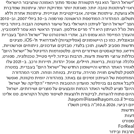
"ישראל היום" הוא גוף תקשורת שנוסד מתוך האמונה שהציבור הישראלי
ראוי לעיתונות טובה יותר, מאוזנת יותר ומדויקת יותר. עיתונות שמדברת
ולא צועקת. עיתונות אמינה, אובייקטיבית ועניינית. עיתונות אחרת וללא
תשלום. המהדורה המודפסת הראשונה פורסמה ב-30 ביולי 2007, וב-2010
הפך "ישראל היום" לעיתון הישראלי בעל שיעור החשיפה הגבוה ביותר בימי
חול. מו"ל העיתון היא ד"ר מרים אדלסון. העורך הראשי הוא עמר לחמנוביץ,
והעורך המייסד הוא עמוס רגב. אתרי האינטרנט של "ישראל היום" בעברית
ובאנגלית, כמו כן היישומונים (אפליקציות) לאנדרואיד ול-iOS, מציגים
חדשות מסביב לשעון, תוכן בלעדי, מבזקים ועדכונים, ניתוחים ופרשנויות,
וידיאו, פודקאסטים ושידורים חיים. פלטפורמות הדיגיטל של "ישראל היום"
כוללות ערוצי חדשות ודעות, תרבות ובידור, לייף סטייל, טכנולוגיה, ספורט,
כלכלה וצרכנות, בריאות, חיילים, אוכל, יהדות, תיירות ורכב. ב-2021 עלו
לאוויר האתר החדש והיישומון החדש של "ישראל היום" בעברית, במטרה
לספק לגולשים חוויה מהירה, עדכנית, בטוחה ונוחה. תכני המהדורה
המודפסת של העיתון זמינים גם באתר, במהדורה יומית מקוונת, ואפשר
לקבל אותם גם בניוזלטר. מועדון ההטבות הייחודי "הקליקה של ישראל
היום" מציע לגולשי האתר הנחות ומבצעים על מוצרים ושירותים. ישראל
היום פתוח להערות, לביקורת ולהצעות לשיפור מקהל הקוראים. פנו אלינו
במייל hayom@israelhayom.co.il.
יום רביעי, 10.6.2026
כ"ה בסיון תשפ"ו
חדשות
דעות
ספורט
ForReal
תרבות ובידור