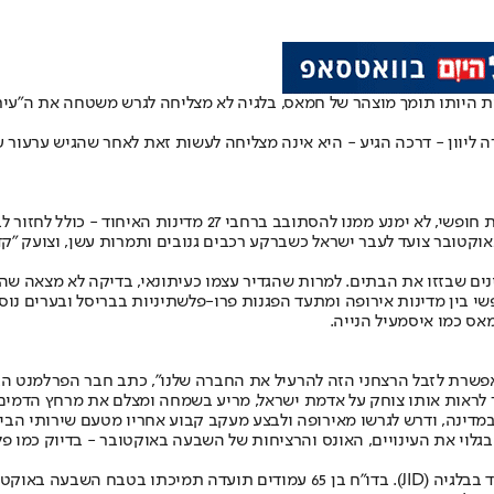
יותו תומך מוצהר של חמאס, בלגיה לא מצליחה לגרש משטחה את ה"עיתו
ה ליוון - דרכה הגיע - היא אינה מצליחה לעשות זאת לאחר שהגיש ערעור
הסתובב ברחבי 27 מדינות האיחוד - כולל לחזור לבלגיה.
אוקטובר צועד לעבר ישראל כשברקע רכבים גנובים ותמרות עשן, וצועק ״קד
ים שבזזו את הבתים. למרות שהגדיר עצמו כעיתונאי, בדיקה לא מצאה שה
פשי בין מדינות אירופה ומתעד הפגנות פרו-פלשתיניות בבריסל ובערים נו
אס כמו איסמעיל הנייה.
לראות אותו צוחק על אדמת ישראל, מריע בשמחה ומצלם את מרחץ הדמים.
במדינה, ודרש לגרשו מאירופה ולבצע מעקב קבוע אחריו מטעם שירותי הבי
לוי את העינויים, האונס והרציחות של השבעה באוקטובר - בדיוק כמו פל
מי שחשף את שהותו של אל-חטיב במדינה הוא המרכז היהודי למידע ותיעוד בבלגיה (JID)