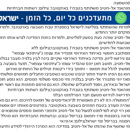
0
השמעה
מוהאנד אל-חטיב משתתף בטבח 7 באוקטובר. צילום: רשתות חברתיות
למרות שהשתתף בפלישה לישראל במסגרת טבח השבעה באוקטובר, ולמרות ה
מוקדם יותר החודש
.
אל-חטיב שוהה כעת במעון לפליטים, ולמרות כוונת המדינה לגרש אותו חזר
שבועות לחודשים.
מוהאנד אל-חטיב משתתף בטבח 7 באוקטובר,צילום: ללא
מסתובב חופשי באיחוד האירופי ומגדיר את עצמו כ״עיתונאי עצמאי״
גם גירושו ליוון, מדינה באיחוד האירופי שקיים בינה לבין בלגיה מעבר גבולות חופשי, לא ימנע ממנו ל
אל-חטיב, תושב חאן יונס שהגדיר עצמו כ״עיתונאי עצמאי״, תועד בשבעה ב
ממשיך להלל את חמאס - ותומך בירי רקטות וטילים של החותים ואיראן
הוא גם הפיץ תיעוד מתוך קיבוץ שנכבש כשסביבו מחבלים חמושים ופלשתינ
מאז יוני מתגורר אל-חטיב בבלגיה וחי מכספי משלמי המסים. הוא נוסע חו
ישראל ובאיראן, וספד למחבלים שחוסלו. הוא גם פרסם תמונות עם ראשי חמ
מוהאנד אל-חטיב משתתף בטבח 7 באוקטובר,צילום: רשתות חברתיות
הדרישה לגירוש מטעם חבר הפרלמנט הבלגי
שהיה מעורב בטבח המונים בשבעה באוקטובר. בסרטונים מאותו יום אפשר 
ואן רוי קרא לפרלמנט לפעול נגד אל-חטיב ותומכי חמאס נוספים שנמצאים 
נראה בהפגנות פרו-חמאס בבריסל ובגנט, וברשתות החברתיות הוא מהלל בג
הפגנה בבריסל נגד ישראל,צילום: אי.פי.אי