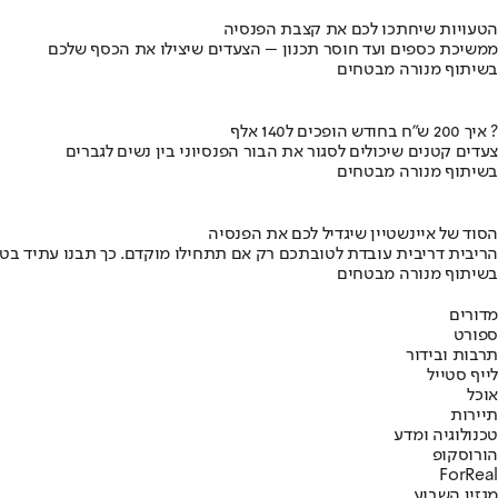
הטעויות שיחתכו לכם את קצבת הפנסיה
ממשיכת כספים ועד חוסר תכנון – הצעדים שיצילו את הכסף שלכם
בשיתוף מנורה מבטחים
איך 200 ש"ח בחודש הופכים ל140 אלף ?
צעדים קטנים שיכולים לסגור את הבור הפנסיוני בין נשים לגברים
בשיתוף מנורה מבטחים
הסוד של איינשטיין שיגדיל לכם את הפנסיה
הריבית דריבית עובדת לטובתכם רק אם תתחילו מוקדם. כך תבנו עתיד בט
בשיתוף מנורה מבטחים
מדורים
ספורט
תרבות ובידור
לייף סטייל
אוכל
תיירות
טכנולוגיה ומדע
הורוסקופ
ForReal
מגזין השבוע