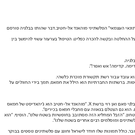
נאי העצמאי" הפלשתיני מוהאנד אל-חטיב.
דבר שהותו בבלגיה פורסם
 על ההחלטה ובקשה להכרה כפליט. הטיפול בערעור עשוי להימשך בין
ימה, קדימה! אש ואפר!״.
וא עובד עבור רשת תקשורת מוכרת כלשהי.
ספות. ברשתות החברתיות הוא הילל את חמאס, תמך בירי החות'ים על
״הממשלה הזו לא רק מאפשרת לג'יהאדיסטים של חמאס להיכנס, היא גם מאפשרת לזבל הרצחני הזה להרעיל את החברה שלנו״, כתב חבר הפרלמנט הבלגי סאם ואן רוי ברשת X. ״מוהאנד אל-חטיב הוא ג'יהאדיסט של חמאס
 הוא גם הצטלם בגאווה עם מחבלי חמאס בכירים״.
טחון. ״הזבל המחליא הזה מסתובב בחופשיות בשטח שלנו״, הוסיף. ״הוא
שתינים ומוסלמים רבים אחרים בשטח שלנו״.
. בדו"ח בן 65 עמודים תועדה תמיכתו בטבח השבעה באוקטובר, כולל תמונות שלו חודר לישראל וחוגג עם פלשתינים נוספים בבוקר