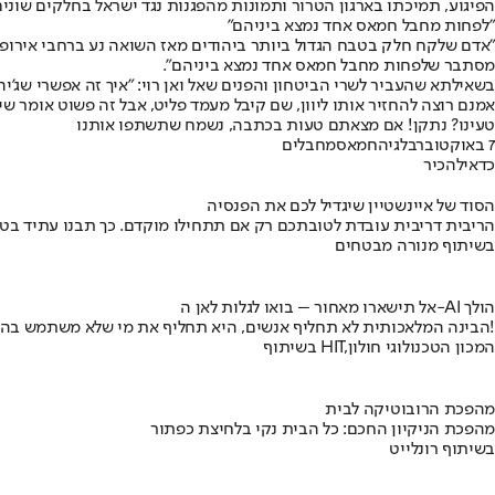
הפיגוע, תמיכתו בארגון הטרור ותמונות מהפגנות נגד ישראל בחלקים שונים
"לפחות מחבל חמאס אחד נמצא ביניהם״
״אדם שלקח חלק בטבח הגדול ביותר ביהודים מאז השואה נע ברחבי אירופה 
מסתבר שלפחות מחבל חמאס אחד נמצא ביניהם״.
בשאילתא שהעביר לשרי הביטחון והפנים שאל ואן רוי: ״איך זה אפשרי שג'יה
אמנם רוצה להחזיר אותו ליוון, שם קיבל מעמד פליט, אבל זה פשוט אומר שי
טעינו? נתקן! אם מצאתם טעות בכתבה, נשמח שתשתפו אותנו
7 באוקטובר
בלגיה
חמאס
מחבלים
כדאי
להכיר
הסוד של איינשטיין שיגדיל לכם את הפנסיה
הריבית דריבית עובדת לטובתכם רק אם תתחילו מוקדם. כך תבנו עתיד בט
בשיתוף מנורה מבטחים
אל תישארו מאחור – בואו לגלות לאן ה-AI הולך
הבינה המלאכותית לא תחליף אנשים, היא תחליף את מי שלא משתמש בה!
בשיתוף HIT,המכון הטכנולוגי חולון
מהפכת הרובוטיקה לבית
מהפכת הניקיון החכם: כל הבית נקי בלחיצת כפתור
בשיתוף רונלייט