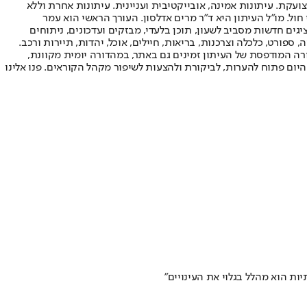
ועקת. עיתונות אמינה, אובייקטיבית ועניינית. עיתונות אחרת וללא
עור החשיפה הגבוה ביותר בימי חול. מו"ל העיתון היא ד"ר מרים אדלסון. העורך הראשי הוא עמר
 והעורך המייסד הוא עמוס רגב. אתרי האינטרנט של "ישראל היום" בעברית ובאנגלית, כמו כן היישומונים (אפליקציות) לאנדרואיד ול-iOS, מציגים חדשות מסביב לשעון, תוכן בלעדי, מבזקים ועדכונים, ניתוחים
, ספורט, כלכלה וצרכנות, בריאות, חיילים, אוכל, יהדות, תיירות ורכב.
דורה המודפסת של העיתון זמינים גם באתר, במהדורה יומית מקוונת,
היום פתוח להערות, לביקורת ולהצעות לשיפור מקהל הקוראים. פנו אלינו