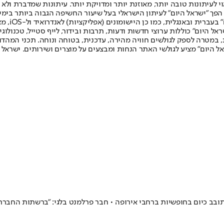
לעיתונות טובה יותר, מאוזנת יותר ומדויקת יותר. עיתונות שמדברת ולא צ
שלום. המהדורה המודפסת הראשונה פורסמה ב-30 ביולי 2007, וב-2010 הפך "ישראל היום" לעיתון הישראלי בעל שי
לחמנוביץ,
ל היום" כוללות ערוצי חדשות ודעות, תרבות ובידור, לייף סטייל, טכנולוגיה
ברית, במטרה לספק לגולשים חוויה מהירה, עדכנית, בטוחה ונוחה. תכני המה
ל היום" מציע לגולשי האתר הנחות ומבצעים על מוצרים ושירותים. ישראל 