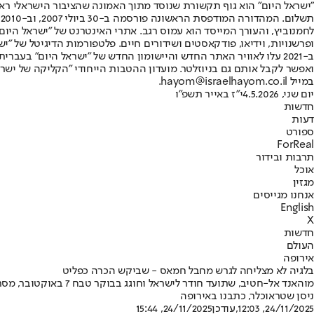
"ישראל היום" הוא גוף תקשורת שנוסד מתוך האמונה שהציבור הישראלי ראוי 
ת
ופרשנויות, וידיאו, פודקאסטים ושידורים חיים. פלטפורמות הדיגיטל של "ישרא
ב-2021 עלו לאוויר האתר החדש והיישומון החדש של "ישראל היום" בע
ואפשר לקבל אותם גם בניוזלטר. מועדון ההטבות הייחודי "הקליקה של ישרא
במייל hayom@israelhayom.co.il.
יום שני, 4.5.2026
י"ז באייר תשפ"ו
חדשות
דעות
ספורט
ForReal
תרבות ובידור
אוכל
מגזין
אנחנו מגייסים
English
X
חדשות
העולם
אירופה
בלגיה לא מצליחה לגרש מחבל חמאס - שביקש הכרה כפליט
מוהאנד אל-חטיב, שתועד חודר לישראל וחוגג בבוקר טבח 7 באוקטובר, מסתובב כיום בחופשיות ברחבי אירופה • חבר פרלמנט בלגי: ״ברשתות החברתיות הוא מהלל בגלוי את העינויים״
ניסן שטראוכלר, כתבנו באירופה
24/11/2025, 12:03
,עודכן
24/11/2025, 15:44