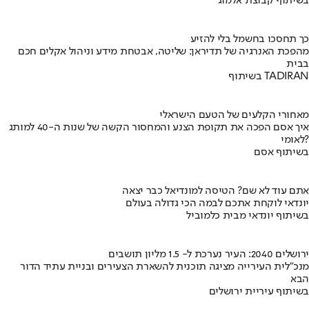
בשיתוף קבוצת אלמוג
כך תחסכו בחשמל בלי להזיע
מהפכת האנרגיה של תדיראן: שליטה, אבטחת מידע וניהול אקלים חכם
בבית
בשיתוף TADIRAN
מאחורי הקלעים של הטעם הישראלי
איך אסם הפכה את תקופת הצנע והמחסור הקשה של שנות ה-40 למותג
לאומי?
בשיתוף אסם
אתם עוד לא שם? הטיסה למונדיאל כבר יצאה
יונדאי לוקחת אתכם לבמה הכי גדולה בעולם
בשיתוף יונדאי מבית כלמוביל
ירושלים 2040: העיר נערכת ל- 1.5 מליון תושבים
מנכ"לית העירייה מציגה תוכנית להשארת הצעירים ובניית עתיד הדור
הבא
בשיתוף עיריית ירושלים