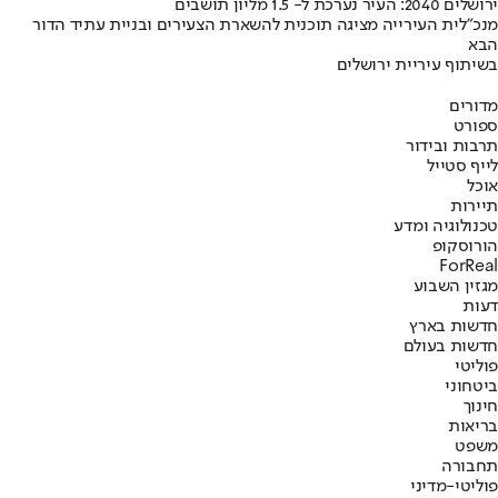
ירושלים 2040: העיר נערכת ל- 1.5 מליון תושבים
מנכ"לית העירייה מציגה תוכנית להשארת הצעירים ובניית עתיד הדור
הבא
בשיתוף עיריית ירושלים
מדורים
ספורט
תרבות ובידור
לייף סטייל
אוכל
תיירות
טכנולוגיה ומדע
הורוסקופ
ForReal
מגזין השבוע
דעות
חדשות בארץ
חדשות בעולם
פוליטי
ביטחוני
חינוך
בריאות
משפט
תחבורה
פוליטי-מדיני