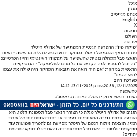
אוכל
מגזין
אנחנו מגייסים
English
X
חדשות
העולם
אירופה
"מיקרו פין": ההפרעה הגנטית המפתיעה של אדולף היטלר
ניתוח הרצף הגנטי של היטלר במחקר חדש הביא לתגלית מרעישה - הצורר
הנאצי סבל ממחלה גנטית שהשפיעה על תפקודו האינטימי וחייו הפרטיים:
"זה יכול להסביר למה הקדיש את כל מרצו לפוליטיקה" • הגנטיקאית
הראשית במחקר: "אם היה רואה את תוצאות המחקר, היה שולח את עצמו
לתאי הגזים"
מערכת היום
12/11/2025, 20:58
,עודכן
13/11/2025, 14:12
0
השמעה
הצורר הנאצי אדולף היטלר. צילום: גטי אימג'ס
הגנום של אדולף היטלר מגלה כי הצורר הנאצי סבל תסמונת קלמן, היא
הפרעה גנטית נדירה המאופיינת בעיכוב או בתת-התפתחות של איברי
המין. תוצאות ניתוח הגנום של היטלר מסייעת גם להפריך שמועות עוד
מתקופת שלטונו – האם סבל מסכיזופרניה והאם יש לו דווקא שורשים
יהודים?