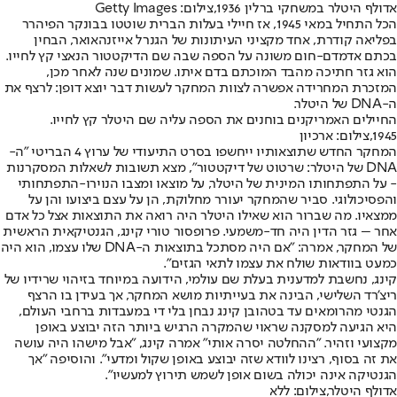
אדולף היטלר במשחקי ברלין 1936,צילום: Getty Images
הכל התחיל במאי 1945, אז חיילי בעלות הברית שוטטו בבונקר הפיהרר
בפליאה קודרת, אחד מקציני העיתונות של הגנרל אייזנהאואר, הבחין
בכתם אדמדם-חום משונה על הספה שבה שם הדיקטטור הנאצי קץ לחייו.
הוא גזר חתיכה מהבד המוכתם בדם איתו. שמונים שנה לאחר מכן,
המזכרת המחרידה אפשרה לצוות המחקר לעשות דבר יוצא דופן: לרצף את
ה-DNA של היטלר.
החיילים האמריקנים בוחנים את הספה עליה שם היטלר קץ לחייו.
1945,צילום: ארכיון
המחקר החדש שתוצאותיו ייחשפו בסרט התיעודי של ערוץ 4 הבריטי "ה-
DNA של היטלר: שרטוט של דיקטטור", מצא תשובות לשאלות המסקרנות
- על התפתחותו המינית של היטלר, על מוצאו ומצבו הנוירו-התפתחותי
והפסיכולוגי. סביר שהמחקר יעורר מחלוקת, הן על עצם ביצועו והן על
ממצאיו. מה שברור הוא שאילו היטלר היה רואה את התוצאות אצל כל אדם
אחר – גזר הדין היה חד-משמעי. פרופסור טורי קינג, הגנטיקאית הראשית
של המחקר, אמרה: "אם היה מסתכל בתוצאות ה-DNA שלו עצמו, הוא היה
כמעט בוודאות שולח את עצמו לתאי הגזים".
קינג, נחשבת למדענית בעלת שם עולמי, הידועה במיוחד בזיהוי שרידיו של
ריצ'רד השלישי, הבינה את בעייתיות מושא המחקר, אך בעידן בו הרצף
הגנטי מהרומאים עד בטהובן קינג נבחן בלי די במעבדות ברחבי העולם,
היא הגיעה למסקנה שראוי שהמקרה הרגיש ביותר הזה יבוצע באופן
מקצועי וזהיר. "ההחלטה יסרה אותי" אמרה קינג, "אבל מישהו היה עושה
את זה בסוף, רצינו לוודא שזה יבוצע באופן שקול ומדעי". והוסיפה "אך
הגנטיקה אינה יכולה בשום אופן לשמש תירוץ למעשיו".
אדולף היטלר,צילום: ללא