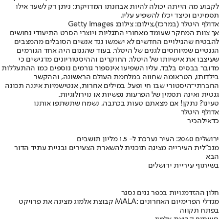
לקבוע מה הייתה יכולה להיות אבחנתו המדויקת; ניתן רק לשער אילו
תסמינים וכיצד יכלו להשפיע עליו.
אדולף היטלר (במרכז),צילום: צילום: Getty Images
אך צוות המחקר שעומד מאחורי התגליות ויוצרי הסרט התיעודי נחושים
להבטיח שהגילויים החדשים לא ישמשו נגד אנשים הסובלים מהמצבים
הגנטיים שמיוחסים לגנים של היטלר. בעוד שהגנום היה אחד הגורמים
שעיצבו את אישיותו של היטלר, החוקרים וההיסטוריונים מדגישים כי
מדובר בבסיס בלבד, עליו השפיעו אינספור גורמים נוספים כמו ההתעללות
בילדותו, הטראומה שחווה במלחמת העולם הראשונה, וההקשר
החברתי־היסטורי שבו חי ופעל. במילים אחרות, אנטישמיות איננה תכונה
גנטית ואינה תסמין של הפרעות נפשיות או נוירולוגיות.
טעינו? נתקן! אם מצאתם טעות בכתבה, נשמח שתשתפו אותנו
אדולף היטלר
כדאי
להכיר
ירושלים 2040: העיר נערכת ל- 1.5 מליון תושבים
מנכ"לית העירייה מציגה תוכנית להשארת הצעירים ובניית עתיד הדור
הבא
בשיתוף עיריית ירושלים
חלון ההזדמנויות בכפר גנים נסגר
קבוצת אלמוג מציגה את פרויקט MALA: מגדלי הפרימיום האחרונים
בפתח תקווה