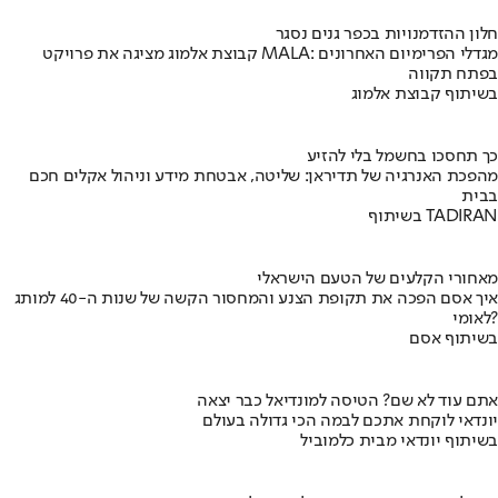
חלון ההזדמנויות בכפר גנים נסגר
קבוצת אלמוג מציגה את פרויקט MALA: מגדלי הפרימיום האחרונים
בפתח תקווה
בשיתוף קבוצת אלמוג
כך תחסכו בחשמל בלי להזיע
מהפכת האנרגיה של תדיראן: שליטה, אבטחת מידע וניהול אקלים חכם
בבית
בשיתוף TADIRAN
מאחורי הקלעים של הטעם הישראלי
איך אסם הפכה את תקופת הצנע והמחסור הקשה של שנות ה-40 למותג
לאומי?
בשיתוף אסם
אתם עוד לא שם? הטיסה למונדיאל כבר יצאה
יונדאי לוקחת אתכם לבמה הכי גדולה בעולם
בשיתוף יונדאי מבית כלמוביל