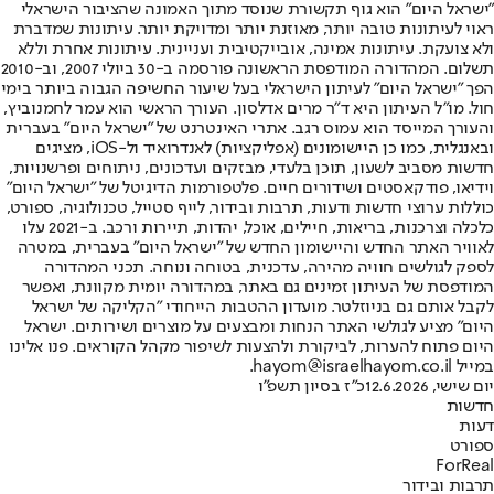
"ישראל היום" הוא גוף תקשורת שנוסד מתוך האמונה שהציבור הישראלי
ראוי לעיתונות טובה יותר, מאוזנת יותר ומדויקת יותר. עיתונות שמדברת
ולא צועקת. עיתונות אמינה, אובייקטיבית ועניינית. עיתונות אחרת וללא
תשלום. המהדורה המודפסת הראשונה פורסמה ב-30 ביולי 2007, וב-2010
הפך "ישראל היום" לעיתון הישראלי בעל שיעור החשיפה הגבוה ביותר בימי
חול. מו"ל העיתון היא ד"ר מרים אדלסון. העורך הראשי הוא עמר לחמנוביץ,
והעורך המייסד הוא עמוס רגב. אתרי האינטרנט של "ישראל היום" בעברית
ובאנגלית, כמו כן היישומונים (אפליקציות) לאנדרואיד ול-iOS, מציגים
חדשות מסביב לשעון, תוכן בלעדי, מבזקים ועדכונים, ניתוחים ופרשנויות,
וידיאו, פודקאסטים ושידורים חיים. פלטפורמות הדיגיטל של "ישראל היום"
כוללות ערוצי חדשות ודעות, תרבות ובידור, לייף סטייל, טכנולוגיה, ספורט,
כלכלה וצרכנות, בריאות, חיילים, אוכל, יהדות, תיירות ורכב. ב-2021 עלו
לאוויר האתר החדש והיישומון החדש של "ישראל היום" בעברית, במטרה
לספק לגולשים חוויה מהירה, עדכנית, בטוחה ונוחה. תכני המהדורה
המודפסת של העיתון זמינים גם באתר, במהדורה יומית מקוונת, ואפשר
לקבל אותם גם בניוזלטר. מועדון ההטבות הייחודי "הקליקה של ישראל
היום" מציע לגולשי האתר הנחות ומבצעים על מוצרים ושירותים. ישראל
היום פתוח להערות, לביקורת ולהצעות לשיפור מקהל הקוראים. פנו אלינו
במייל hayom@israelhayom.co.il.
יום שישי, 12.6.2026
כ"ז בסיון תשפ"ו
חדשות
דעות
ספורט
ForReal
תרבות ובידור