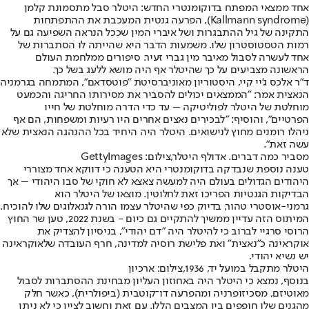
אחד ממצאי המפתח בדוקומנטרי החדש: היטלר סבל מתסמונת קלמן
(Kallmann syndrome), הפרעה גנטית המעכבת את ההתפתחות
התקינה של גיל ההתבגרות ושל איברי המין שככל הנראה השפיעה גם על
רמות הטסטוסטרון שלו. משמעות הדבר היא שהייתה לו הסתברות של
אחד לעשרה לסבול מאיבר מין גברי זעיר. סיפורים ממלחמת העולם
הראשונה מצביעים על כך שהיטלר אף היה מושא ללעג בשל כך.
ד"ר אלכס ג'יי קיי, היסטוריון מאוניברסיטת "פוטסדאם", המתמחה בגרמניה
הנאצית אמר: "הממצאים יכולים להסביר את מסירותו החריגה והכמעט
מוחלטת של היטלר לפוליטיקה – עד כדי הדרה מוחלטת של חייו
הפרטיים", והוסיף: "לבכירים נאצים אחרים היו רעיות ומשפחות, הם אף
ניהלו רומנים מחוץ לנישואים. היטלר היה היחיד בכל ההנהגה הנאצית שלא
עשה זאת".
מסביר כמה דברים. אדולף היטלר,צילום: GettyImages
טענה נוספת שנבדקה בדוקומנטרי היא הטענה כי דווקא אחד מצוררי
היהודים הגדולים בעולם היה למעשה צאצא לא חוקי של סבו היהודי – אך
הבדיקות הגנטיות הפריכו זאת לחלוטין. מוצאו של היטלר הוא
גרמני-אוסטרי טהור, בדיוק כפי שהיטלר עצמו הורה לגנאלוגים שלו להוכיח.
המיתוס הזה עדיין ממשיך להתקיים גם כיום - בשנת 2022, טען שר החוץ
הרוסי סרגיי לברוב כי להיטלר היה "דם יהודי", בניסיון להצדיק את
אוקראינה כ"נאצית" ואת פלישת רוסיה למדינה, חרף העובדה שלאוקראינה
יש נשיא יהודי.
היטלר מתקבל במועל יד, 1936,צילום: ארכיון
בנוסף, נמצא כי היטלר היה באחוזון העליון מבחינת ההסתברות לסבול
מאוטיזם, מסכיזופרניה ומהפרעה דו־קוטבית (ביפולרית), כאשר חלק
מהגנים שלו חופפים בין המצבים הללו. עם זאת וחשוב לציין כי לא ניתן