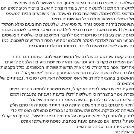
השלושה הואשמו גם בשני סעיפי איסוף מידע שעשוי להיות שימושי
למישהו המתכונן למעשה טרור, בעוד רינגרוז הואשם בייצור רכיב לנשק חם
מודפס בתלת-ממד. השלושה כפרו באשמה, אך מושבעים בבית המשפט
של שפילד הרשיעו אותם בכל האישומים במאי.
השופטת ג'והנה קאטס גזרה על סטיוארט, שלטענת התובעים מילא תפקיד
מוביל, 11 שנות מאסר. רינגרוז נכלא ל-10 שנות מאסר ופיצטו לשמונה שנות
מאסר. התובע ג'ונתן סנדיפורד אמר לחבר המושבעים כי שלושת הנאשמים
הביעו הערצה לאדולף היטלר ולמבצעי פיגועי הטרור הידועים לשמצה, כמו
גם שנאה לאנשים שאינם לבנים, במיוחד מוסלמים ומהגרים.
רובה קשת שנתפס בבעולתם של החשודים,צילום: רשתות חברתיות
"הם האמינו שבקרוב יגיע זמן שבו תהיה מלחמת גזע בין הלבנים לגזעים
אחרים", אמר סנדיפורד. בין מאות הודעות ששלחו הנאשמים, כולל בקבוצת
טלגרם בעלת השם הלקוח מביצוע הפיתרון הסופי "איינזאץ 14", דנו
הנאשמים בהוצאה להורג של ראש הממשלה דאז, רישי סונאק, ובעינויים של
אימאמים.
מפקח בילוש ראשי ג'יימס דאנקרלי, ראש משטרת לוחמה בטרור בצפון
מזרח, אמר בהצהרה כי השלושה "דגלו בדעות גזעניות נתעבות ותמכו
באלימות, הכל כדי לתמוך בגישה הימנית הקיצונית שלהם".
"חלק מהגנתם בבית המשפט הייתה שזו הייתה פנטזיה או סתם חלק
משיחה לא מזיקה, אולם שלושתם נקטו בצעדים מהעולם האמיתי כדי
לתכנן ולהתכונן לביצוע מתקפה על אזרחים חפים מפשע", הוסיף דאנקרלי.
טעינו? נתקן! אם מצאתם טעות בכתבה, נשמח שתשתפו אותנו
אנטישמיות בבריטניה
ניאו נאצים
כדאי
להכיר