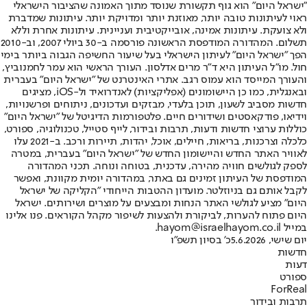
"ישראל היום" הוא גוף תקשורת שנוסד מתוך האמונה שהציבור הישראלי
ראוי לעיתונות טובה יותר, מאוזנת יותר ומדויקת יותר. עיתונות שמדברת
ולא צועקת. עיתונות אמינה, אובייקטיבית ועניינית. עיתונות אחרת וללא
תשלום. המהדורה המודפסת הראשונה פורסמה ב-30 ביולי 2007, וב-2010
הפך "ישראל היום" לעיתון הישראלי בעל שיעור החשיפה הגבוה ביותר בימי
חול. מו"ל העיתון היא ד"ר מרים אדלסון. העורך הראשי הוא עמר לחמנוביץ,
והעורך המייסד הוא עמוס רגב. אתרי האינטרנט של "ישראל היום" בעברית
ובאנגלית, כמו כן היישומונים (אפליקציות) לאנדרואיד ול-iOS, מציגים
חדשות מסביב לשעון, תוכן בלעדי, מבזקים ועדכונים, ניתוחים ופרשנויות,
וידיאו, פודקאסטים ושידורים חיים. פלטפורמות הדיגיטל של "ישראל היום"
כוללות ערוצי חדשות ודעות, תרבות ובידור, לייף סטייל, טכנולוגיה, ספורט,
כלכלה וצרכנות, בריאות, חיילים, אוכל, יהדות, תיירות ורכב. ב-2021 עלו
לאוויר האתר החדש והיישומון החדש של "ישראל היום" בעברית, במטרה
לספק לגולשים חוויה מהירה, עדכנית, בטוחה ונוחה. תכני המהדורה
המודפסת של העיתון זמינים גם באתר, במהדורה יומית מקוונת, ואפשר
לקבל אותם גם בניוזלטר. מועדון ההטבות הייחודי "הקליקה של ישראל
היום" מציע לגולשי האתר הנחות ומבצעים על מוצרים ושירותים. ישראל
היום פתוח להערות, לביקורת ולהצעות לשיפור מקהל הקוראים. פנו אלינו
במייל hayom@israelhayom.co.il.
יום שישי, 5.6.2026
כ' בסיון תשפ"ו
חדשות
דעות
ספורט
ForReal
תרבות ובידור