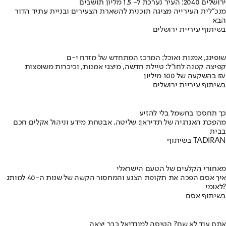
ירושלים 2040: העיר נערכת ל- 1.5 מליון תושבים
מנכ"לית העירייה מציגה תוכנית להשארת הצעירים ובניית עתיד הדור
הבא
בשיתוף עיריית ירושלים
שופינג, אמנות ואוכל: המרכז המתחדש של מזרח י-ם
קפיצה קטנה לחו"ל: טיילת חדשה, מיצגי אמנות, וכיכרות משופצות
בהשקעה של 100 מיליון ₪
בשיתוף עיריית ירושלים
כך תחסכו בחשמל בלי להזיע
מהפכת האנרגיה של תדיראן: שליטה, אבטחת מידע וניהול אקלים חכם
בבית
בשיתוף TADIRAN
מאחורי הקלעים של הטעם הישראלי
איך אסם הפכה את תקופת הצנע והמחסור הקשה של שנות ה-40 למותג
לאומי?
בשיתוף אסם
אתם עוד לא שם? הטיסה למונדיאל כבר יצאה