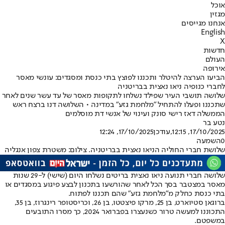
אוכל
מגזין
אנחנו מגייסים
English
X
חדשות
העולם
אירופה
הביעו הערצה להיטלר ותכננו לפוצץ בתי כנסת ומסגדים: עונשי מאסר
לחברי כנופיה ניאו נאצית בבריטניה
שלושה תושבי העיר שפילד נשלחו לתקופות מאסר של עד עשר שנים לאחר
שתכננו ופעלו להתחיל "מלחמת גזע" במדינה • השלושה דנו ברצח ראש
הממשלה דאז רישי סונק ועינוי של אנשי דת מוסלמים
נטע בר
17/10/2025, 12:15
,עודכן
17/10/2025, 12:24
0
השמעה
שלושת חברי החוליה הניאו נאצית בבריטניה. צילום: משטרת צפון אנגליה
שלושה חברי תנועה ניאו נאצית בריטים נשלחו היום (שישי) ל-29 שנות
מאסר במצטבר בסך הכל לאחר שהורשעו בתכנון לבצע פיגוע במסגדים או
בתי כנסת כחלק מ"מלחמת גזע" שהם תכננו לפתוח.
ברוגאן סטיוארט, בן 25, מרקו פיצטטו, בן 26, וכריסטופר רינגרוז, בן 35,
התכוננו למעשה טרור כשנעצרו בפברואר 2024, כך מסרו התובעים
במשפטם.