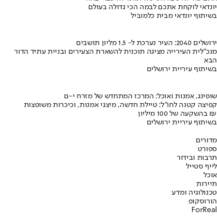
יונדאי לוקחת אתכם לבמה הכי גדולה בעולם
בשיתוף יונדאי מבית כלמוביל
ירושלים 2040: העיר נערכת ל- 1.5 מליון תושבים
מנכ"לית העירייה מציגה תוכנית להשארת הצעירים ובניית עתיד הדור
הבא
בשיתוף עיריית ירושלים
שופינג, אמנות ואוכל: המרכז המתחדש של מזרח י-ם
קפיצה קטנה לחו"ל: טיילת חדשה, מיצגי אמנות, וכיכרות משופצות
בהשקעה של 100 מיליון ₪
בשיתוף עיריית ירושלים
מדורים
ספורט
תרבות ובידור
לייף סטייל
אוכל
תיירות
טכנולוגיה ומדע
הורוסקופ
ForReal