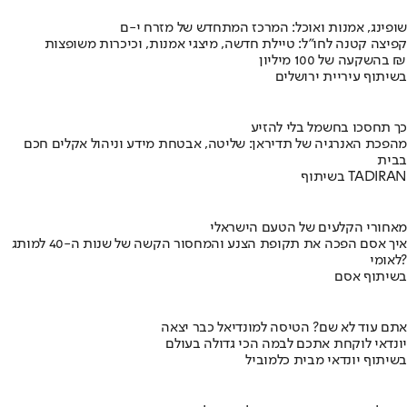
שופינג, אמנות ואוכל: המרכז המתחדש של מזרח י-ם
קפיצה קטנה לחו"ל: טיילת חדשה, מיצגי אמנות, וכיכרות משופצות
בהשקעה של 100 מיליון ₪
בשיתוף עיריית ירושלים
כך תחסכו בחשמל בלי להזיע
מהפכת האנרגיה של תדיראן: שליטה, אבטחת מידע וניהול אקלים חכם
בבית
בשיתוף TADIRAN
מאחורי הקלעים של הטעם הישראלי
איך אסם הפכה את תקופת הצנע והמחסור הקשה של שנות ה-40 למותג
לאומי?
בשיתוף אסם
אתם עוד לא שם? הטיסה למונדיאל כבר יצאה
יונדאי לוקחת אתכם לבמה הכי גדולה בעולם
בשיתוף יונדאי מבית כלמוביל