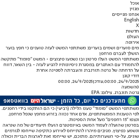
אוכל
מגזין
אנחנו מגייסים
English
X
חדשות
העולם
אירופה
מים סוערים ושמים בוערים: משתתפי המשט לעזה טוענים כי חפץ בוער
הושלך לעברם מרחפן
משתתפי המשט העלו סרטון ובו נשמעו פיצוצים • המשט "סומוד" מתקשה
להתמודד עם האתגרים במסגרת ניסיונותיו להגיע לעזה • בין השאר, דווח
על הדחתה של גרטה תורנברג והעברתה לספינה אחרת
דודי קוגן
24/9/2025, 00:00
,עודכן
24/9/2025, 00:00
0
השמעה
גרטה תונברג. צילום: EPA
משתתפי המשט ״סומוד״ טענו הלילה (רביעי) כי הם הותקפו בידי רחפנים.
לפי הטענות הממשתתפים, אדם אחד נכווה בזרוע מחפץ שנפל מרחפן,
ונצפו ״15 רחפנים״ מעל אחת הספינות.
בסרטון שהועלה לעמוד המשט באינסטגרם הועלו תיעודים של מה שנראה
ונשמע כפיצוץ. מגיבים מיהרו להתייחס לאירוע כתקיפה שייחסו לגורמים
שונים, על-פי השערותיהם. מתוכם, יש שייחסו זאת לארצות הברית וכאלה