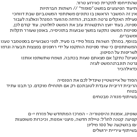
שהתייחסו לתקרית כאירוע טרור.
תיעוד הפיצוצים במשט "סומוד" // רשתות חברתיות
אין זה המשבר הראשון בו נתונים משתתפי המשט.
ביום שבת דווח
כי
פעילת האקלים גרטה תונברג, הודחה מהוועד המנהל ונאלצה לעבור
ספינה, בעוד יועץ התקשורת עזב את המשט לחלוטין. עוד קודם לכן,
ספינות המשט נתקעו במשך שבועות בתוניסיה, באופן שעורר תקלות
ומשברים.
בנוסף, במהלך השהות בנמל סידי בו סעיד, לפני כשבועיים בספטמבר טענו
המשתתפים כי שתי ספינות הותקפו על ידי רחפנים בפצצות תבערה וגרמו
לשריפות על הסיפון.
טעינו? נתקן! אם מצאתם טעות בכתבה, נשמח שתשתפו אותנו
גרטה תונברג
המשט לעזה
כדאי
להכיר
הסוד של איינשטיין שיגדיל לכם את הפנסיה
הריבית דריבית עובדת לטובתכם רק אם תתחילו מוקדם. כך תבנו עתיד
בטוח
בשיתוף מנורה מבטחים
שופינג, אמנות והיסטוריה - המרכז המתחדש של מזרח י-ם
קפיצה קטנה לחו"ל: טיילת חדשה, מיצגי אמנות, וכיכרות משופצות
בהשקעה של 100 מיליון ₪
בשיתוף עיריית ירושלים