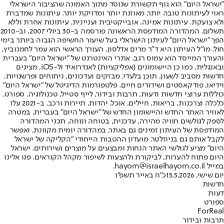
"ישראל היום" הוא גוף תקשורת שנוסד מתוך האמונה שהציבור הישראלי
ראוי לעיתונות טובה יותר, מאוזנת יותר ומדויקת יותר. עיתונות שמדברת
ולא צועקת. עיתונות אמינה, אובייקטיבית ועניינית. עיתונות אחרת וללא
תשלום. המהדורה המודפסת הראשונה פורסמה ב-30 ביולי 2007, וב-2010
הפך "ישראל היום" לעיתון הישראלי בעל שיעור החשיפה הגבוה ביותר בימי
חול. מו"ל העיתון היא ד"ר מרים אדלסון. העורך הראשי הוא עמר לחמנוביץ,
והעורך המייסד הוא עמוס רגב. אתרי האינטרנט של "ישראל היום" בעברית
ובאנגלית, כמו כן היישומונים (אפליקציות) לאנדרואיד ול-iOS, מציגים
חדשות מסביב לשעון, תוכן בלעדי, מבזקים ועדכונים, ניתוחים ופרשנויות,
וידיאו, פודקאסטים ושידורים חיים. פלטפורמות הדיגיטל של "ישראל היום"
כוללות ערוצי חדשות ודעות, תרבות ובידור, לייף סטייל, טכנולוגיה, ספורט,
כלכלה וצרכנות, בריאות, חיילים, אוכל, יהדות, תיירות ורכב. ב-2021 עלו
לאוויר האתר החדש והיישומון החדש של "ישראל היום" בעברית, במטרה
לספק לגולשים חוויה מהירה, עדכנית, בטוחה ונוחה. תכני המהדורה
המודפסת של העיתון זמינים גם באתר, במהדורה יומית מקוונת, ואפשר
לקבל אותם גם בניוזלטר. מועדון ההטבות הייחודי "הקליקה של ישראל
היום" מציע לגולשי האתר הנחות ומבצעים על מוצרים ושירותים. ישראל
היום פתוח להערות, לביקורת ולהצעות לשיפור מקהל הקוראים. פנו אלינו
במייל hayom@israelhayom.co.il.
יום שישי, 15.5.2026
כ"ח באייר תשפ"ו
חדשות
דעות
ספורט
ForReal
תרבות ובידור