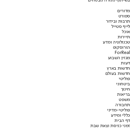
בשיתוף מנורה מבטחים
מדורים
ספורט
תרבות ובידור
לייף סטייל
אוכל
תיירות
טכנולוגיה ומדע
הורוסקופ
ForReal
מגזין השבוע
דעות
חדשות בארץ
חדשות בעולם
פוליטי
ביטחוני
חינוך
בריאות
משפט
תחבורה
פוליטי-מדיני
כללי ומידע
דף הבית
זמני כניסת וצאת שבת