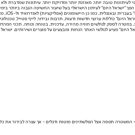
לעיתונות טובה יותר, מאוזנת יותר ומדויקת יותר. עיתונות שמדברת ולא צ
שלום. המהדורה המודפסת הראשונה פורסמה ב-30 ביולי 2007, וב-2010 הפך "ישראל היום" לעיתון הישראלי בעל שי
לחמנוביץ,
ל היום" כוללות ערוצי חדשות ודעות, תרבות ובידור, לייף סטייל, טכנולוגיה
ברית, במטרה לספק לגולשים חוויה מהירה, עדכנית, בטוחה ונוחה. תכני המה
ל היום" מציע לגולשי האתר הנחות ומבצעים על מוצרים ושירותים. ישראל 
• המשטרה תפסה אצל הפלשתינים מוטות ודגלים - אך עצרה לבירור את כל