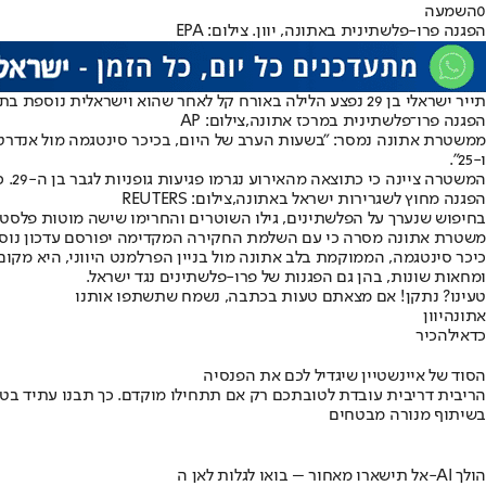
0
השמעה
הפגנה פרו-פלשתינית באתונה, יוון. צילום: EPA
תייר ישראלי בן 29 נפצע הלילה באורח קל לאחר שהוא וישראלית נוספת בת 30 הותקפו בכיכר סינטגמה במרכז העיר, על ידי 3 פלשתינים. כל המעורבים הובאו לחקירה במשטרה. על הפלשתינים נמצאו מוטות ודגלי פלשתין.
הפגנה פרו־פלשתינית במרכז אתונה,צילום: AP
ו-25".
המשטרה ציינה כי כתוצאה מהאירוע נגרמו פגיעות גופניות לגבר בן ה-29. כל המעורבים הועברו לתחנת המשטרה המקומית של סינטגמה לחקירה.
הפגנה מחוץ לשגרירות ישראל באתונה,צילום: REUTERS
בחיפוש שנערך על הפלשתינים, גילו השוטרים והחרימו שישה מוטות פלסטיק
משטרת אתונה מסרה כי עם השלמת החקירה המקדימה יפורסם עדכון נוסף. 
כיכר סינטגמה, הממוקמת בלב אתונה מול בניין הפרלמנט היווני, היא מקום
ומחאות שונות, בהן גם הפגנות של פרו-פלשתינים נגד ישראל.
טעינו? נתקן! אם מצאתם טעות בכתבה, נשמח שתשתפו אותנו
אתונה
יוון
כדאי
להכיר
הסוד של איינשטיין שיגדיל לכם את הפנסיה
הריבית דריבית עובדת לטובתכם רק אם תתחילו מוקדם. כך תבנו עתיד בט
בשיתוף מנורה מבטחים
אל תישארו מאחור – בואו לגלות לאן ה-AI הולך