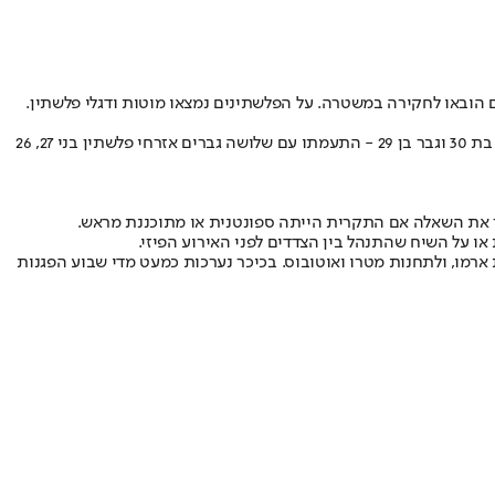
ממשטרת אתונה נמסר: "בשעות הערב של היום, בכיכר סינטגמה מול אנדרטת החייל האלמוני, אירע עימות בין חמישה זרים. שני אזרחי ישראל - אישה בת 30 וגבר בן 29 - התעמתו עם שלושה גברים אזרחי פלשתין בני 27, 26
רר את השאלה אם התקרית הייתה ספונטנית או מתוכננת מראש.
 על השיח שהתנהל בין הצדדים לפני האירוע הפיזי.
 ארמו, ולתחנות מטרו ואוטובוס. בכיכר נערכות כמעט מדי שבוע הפגנות