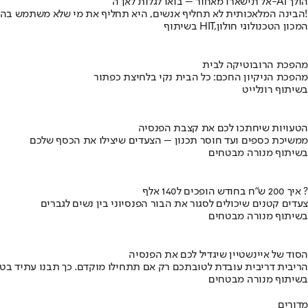
אל תישארו מאחור – בואו לגלות לאן ה-AI הולך
הבינה המלאכותית לא תחליף אנשים, היא תחליף את מי שלא משתמש בה!
בשיתוף HIT,המכון הטכנולוגי חולון
מהפכת הרובוטיקה לבית
מהפכת הניקיון החכם: כל הבית נקי בלחיצת כפתור
בשיתוף רונלייט
הטעויות שיחתכו לכם את קצבת הפנסיה
ממשיכת כספים ועד חוסר תכנון – הצעדים שיצילו את הכסף שלכם
בשיתוף מנורה מבטחים
איך 200 ש"ח בחודש הופכים ל140 אלף ?
צעדים קטנים שיכולים לסגור את הבור הפנסיוני בין נשים לגברים
בשיתוף מנורה מבטחים
הסוד של איינשטיין שיגדיל לכם את הפנסיה
הריבית דריבית עובדת לטובתכם רק אם תתחילו מוקדם. כך תבנו עתיד בט
בשיתוף מנורה מבטחים
מדורים