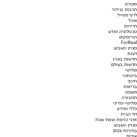
ספורט
תרבות ובידור
לייף סטייל
אוכל
תיירות
טכנולוגיה ומדע
הורוסקופ
ForReal
מגזין השבוע
דעות
חדשות בארץ
חדשות בעולם
פוליטי
ביטחוני
חינוך
בריאות
משפט
תחבורה
פוליטי-מדיני
כללי ומידע
דף הבית
זמני כניסת וצאת שבת
מגזין השבוע
בחירות 2026
אודות