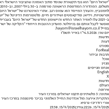
"ישראל היום" הוא גוף תקשורת שנוסד מתוך האמונה שהציבור הישראלי ראוי 
ת
ופרשנויות, וידיאו, פודקאסטים ושידורים חיים. פלטפורמות הדיגיטל של "ישרא
ב-2021 עלו לאוויר האתר החדש והיישומון החדש של "ישראל היום" בע
ואפשר לקבל אותם גם בניוזלטר. מועדון ההטבות הייחודי "הקליקה של ישרא
במייל hayom@israelhayom.co.il.
יום שני, 4.5.2026
י"ז באייר תשפ"ו
חדשות
דעות
ספורט
ForReal
תרבות ובידור
אוכל
מגזין
אנחנו מגייסים
English
X
חדשות
העולם
אירופה
אתונה: 3 פלשתינים תקפו ישראלים במרכז העיר
התקרית אירעה מול אנדרטת החייל האלמוני בכיכר סינטגמה במרכז העיר 
אורי רודריגז-גרסיא
13/9/2025, 22:26
,עודכן
13/9/2025, 23:38