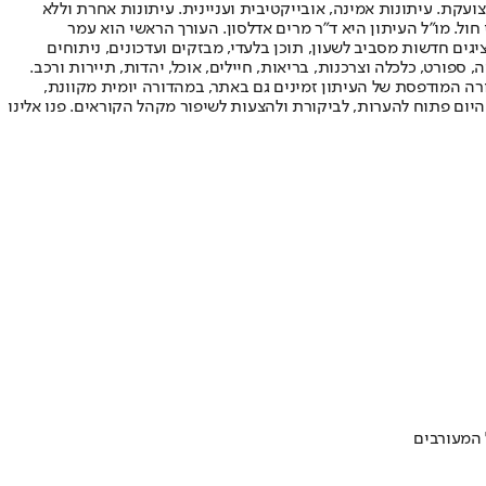
ועקת. עיתונות אמינה, אובייקטיבית ועניינית. עיתונות אחרת וללא
עור החשיפה הגבוה ביותר בימי חול. מו"ל העיתון היא ד"ר מרים אדלסון. העורך הראשי הוא עמר
 והעורך המייסד הוא עמוס רגב. אתרי האינטרנט של "ישראל היום" בעברית ובאנגלית, כמו כן היישומונים (אפליקציות) לאנדרואיד ול-iOS, מציגים חדשות מסביב לשעון, תוכן בלעדי, מבזקים ועדכונים, ניתוחים
, ספורט, כלכלה וצרכנות, בריאות, חיילים, אוכל, יהדות, תיירות ורכב.
דורה המודפסת של העיתון זמינים גם באתר, במהדורה יומית מקוונת,
היום פתוח להערות, לביקורת ולהצעות לשיפור מקהל הקוראים. פנו אלינו
 המעורבים