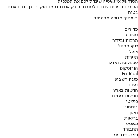
הסוד של איינשטיין שיגדיל לכם את הפנסיה
הריבית דריבית עובדת לטובתכם רק אם תתחילו מוקדם. כך תבנו עתיד
בטוח
בשיתוף מנורה מבטחים
מדורים
ספורט
תרבות ובידור
לייף סטייל
אוכל
תיירות
טכנולוגיה ומדע
הורוסקופ
ForReal
מגזין השבוע
דעות
חדשות בארץ
חדשות בעולם
פוליטי
ביטחוני
חינוך
בריאות
משפט
תחבורה
פוליטי-מדיני