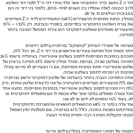
דור ה Z נחשב כדור הדמוגרפי אשר נולד אחרי דור ה־Y ולפני דור האלפא.
לרוב הכוונה לאלה שנולדו בין השנים 1997–2012, כלומר בני דור זה הם
בסביבות הגילאים 12 עד 28.
בפולין, פחות ממחצית מהצעירים (48%) המשתייכים לדור ה Z מעדיפים
את צורת השלטון הדמוקרטי במדינתם. בספרד ובצרפת, רק 52% ו – 51%
מהצעירים מאמינים ששלטון דמוקרטי הוא צורת הממשל הטובה ביותר
למדינה.
פשיטה על משרדי העיתון "קומפקט" בגרמניה,צילום: רויטרס
יותר מאחד מכל חמישה צעירים אירופאים בני דור ה Z, סך הכל 21%,
מוכנים בנסיבות מסויימות לתמוך בשלטון אוטוריטרי. באיטליה נרשמו 24%
תמיכה בשלטון שכזה, בצרפת, ספרד ופולין נרשמו 23% תמיכה ברעיון של
שלטון אוטוריטרי תחת נסיבות מסוימות, אם כי הצעירים לא פירטו באילו
נסיבות הן יסכימו לתמוך בשלטון שכזה.
אחוז התמיכה הגבוה ביותר בהעדפה של שלטון דמוקרטי נרשם בגרמניה
שם 71% מהצעירים מעדיפים דמוקרטיה על פני כל צורת שלטון אחרת, ורק
15% היו מוכנים לתמוך בשלטון אוטוריטרי בנסיבות מסויימות. כמעט אחד
מכל עשרה נשאלים בסקר אמר שלא אכפת לו אם ממשלתו דמוקרטית או
לא, בעוד 14% נוספים לא ידעו או לא ענו.
עוד עלה בסקר כי 48% מהנשאלים חוששים שהמערכת הדמוקרטית
במדינתם נמצאת בסכנה, כולל 61% בגרמניה, שם מפלגות ימין ושמאל
קיצוני מקבלות תמיכה רבה יחסית מהדור הצעיר.
הפגנה של תומכי האופוזיציה בפולין,צילום: איי.פי