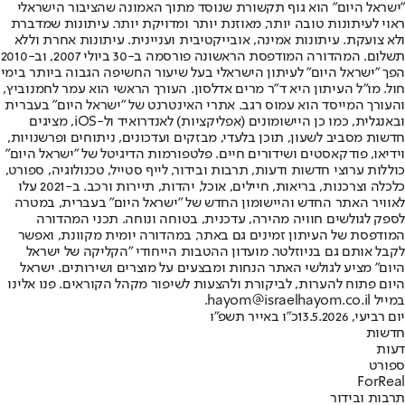
"ישראל היום" הוא גוף תקשורת שנוסד מתוך האמונה שהציבור הישראלי
ראוי לעיתונות טובה יותר, מאוזנת יותר ומדויקת יותר. עיתונות שמדברת
ולא צועקת. עיתונות אמינה, אובייקטיבית ועניינית. עיתונות אחרת וללא
תשלום. המהדורה המודפסת הראשונה פורסמה ב-30 ביולי 2007, וב-2010
הפך "ישראל היום" לעיתון הישראלי בעל שיעור החשיפה הגבוה ביותר בימי
חול. מו"ל העיתון היא ד"ר מרים אדלסון. העורך הראשי הוא עמר לחמנוביץ,
והעורך המייסד הוא עמוס רגב. אתרי האינטרנט של "ישראל היום" בעברית
ובאנגלית, כמו כן היישומונים (אפליקציות) לאנדרואיד ול-iOS, מציגים
חדשות מסביב לשעון, תוכן בלעדי, מבזקים ועדכונים, ניתוחים ופרשנויות,
וידיאו, פודקאסטים ושידורים חיים. פלטפורמות הדיגיטל של "ישראל היום"
כוללות ערוצי חדשות ודעות, תרבות ובידור, לייף סטייל, טכנולוגיה, ספורט,
כלכלה וצרכנות, בריאות, חיילים, אוכל, יהדות, תיירות ורכב. ב-2021 עלו
לאוויר האתר החדש והיישומון החדש של "ישראל היום" בעברית, במטרה
לספק לגולשים חוויה מהירה, עדכנית, בטוחה ונוחה. תכני המהדורה
המודפסת של העיתון זמינים גם באתר, במהדורה יומית מקוונת, ואפשר
לקבל אותם גם בניוזלטר. מועדון ההטבות הייחודי "הקליקה של ישראל
היום" מציע לגולשי האתר הנחות ומבצעים על מוצרים ושירותים. ישראל
היום פתוח להערות, לביקורת ולהצעות לשיפור מקהל הקוראים. פנו אלינו
במייל hayom@israelhayom.co.il.
יום רביעי, 13.5.2026
כ"ו באייר תשפ"ו
חדשות
דעות
ספורט
ForReal
תרבות ובידור