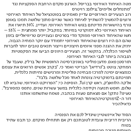
מטה האיחוד האירופי בבריסל. הארגון מקדם הרחבת הסנקציות נגד
"מתנחלים אלימים",צילום: רויטרס
רוב הצעירים האירופיים עדיין מאמינים בפוטנציאל של האיחוד האירופי
ורוצים להמשיך להשתייך לאיחוד כאשר שניים מתוך שלושה תמכו באופן
גורף בהישארות מדינתם בגוש האיחוד האירופי. ועדיין, 39% תיארו את
האיחוד האירופי כלא דמוקרטי במיוחד. במקביל, יותר ממחצית – 53% –
חשו שהאיחוד האירופי ממוקד מדי בפרטים ובעניינים טריוויאליים בזמן
שהם הם היו רוצים שהאיחוד האירופי יתמודד עם יוקר המחיה הגבוה,
יחזק את ההגנה מפני איומים חיצוניים וייצור תנאים טובים יותר לחברות
לשיפור הכלכלה. בהקשר זה, הצעירים היוונים הביעו את הסקפטיות
הגבוהה ביותר לגבי האיחוד האירופי.
תורסטן פאס, מדען פוליטי באוניברסיטה החופשית של ברלין, שעבד על
המחקר, צוטט ב"גרדיאן" הבריטי ואמר כי, "בקרב אנשים הרואים את עצמם
כנמצאים ימינה למרכז מבחינה פוליטית ומרגישים נחיתות כלכלית,
תמיכתם בדמוקרטיה צונחת לאחד מכל שלושה בלבד".
אלקה הלוואצ'ק, ראש קרן Tui, הוסיפה כי: "הפרויקט האירופי, שהביא לנו
שלום, חופש תנועה וקידמה כלכלית במשך עשרות שנים, נתפס כמסורבל".
טעינו? נתקן! אם מצאתם טעות בכתבה, נשמח שתשתפו אותנו
דור ה-Z
דמוקרטיה
האיחוד האירופי
כדאי
להכיר
הסוד של איינשטיין שיגדיל לכם את הפנסיה
הריבית דריבית עובדת לטובתכם רק אם תתחילו מוקדם. כך תבנו עתיד
בטוח
בשיתוף מנורה מבטחים