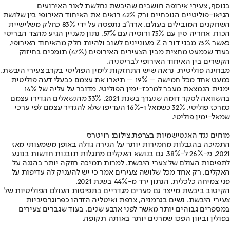
בנוסף, צעירי אירופה חושבים שהיבשת נחלשת לאור האירועים
הגיאו-פוליטיים הנוכחיים ורק 42% רואים את האיחוד האירופי בין שלושת
השחקנים המובילים בעולם. ארה"ב נתפסה על ידי 83% כחלק משלישיית
הכוח, אחריה סין עם 75% ורוסיה עם 57%. נתון מעניין הגיע מהצד הבריטי
כאשר 73% מבני דור ה Z מעוניינים לשוב ולהיות חלק מהאיחוד האירופי,
בעוד שכמעט מחצית מבין הצעירים האירופים (47%) תומכים בחיזוק
הקשרים בין האיחוד האירופי לבריטניה.
מבחינה פוליטית, נראה שיש התחזקות לימין הפוליטי בקרב צעירי היבשת.
כמעט אחד מכל חמישה – 19% – תיארו את עצמם כבעלי דעה פוליטית
ימנית הנמצאת מעבר למרכז-ימין הפוליטי. מדובר על עליה של 14%
בהשוואה לסקר דומה שנערך בשנת 2021. 33% מהנשאלים הגדירו עצמם
כמרכז פוליטי, 32% כשמאל ו-16% העדיפו שלא להגדיר עצמם לפי ערכי
שמאל-ימין פוליטי.
מוחים נגד האנטישמיות בצרפת,צילום: רויטרס
התמיכה בהגבלות מחמירות יותר על הגירה גדלה באופן משמעותי מאז
2021, מ-26% ל-38%. גם בנושא האקלים מתגלות תובנות חדשות בנוגע
לתפיסות העולם של צערי היבשת. למרות תמיכה חזקה יותר בהגנה על
האקלים, רק אחד מכל שלושה צעירים אמר כי יש להעניק לה עדיפות על
פני צמיחה כלכלית. הנתון ירד מ-44% בשנת 2021.
הקיטוב ביבשת מייצר גם פערים מגדריים בתפיסות העולם הפוליטיות של
צעירי היבשת. נשים בגרמניה, צרפת ואיטליה הזדהו כפרוגרסיביות
במספרים גבוהים יותר מאשר לפני ארבע שנים, בעוד שגברים צעירים
בפולין וביוון הפכו שמרנים יותר באותה תקופה.