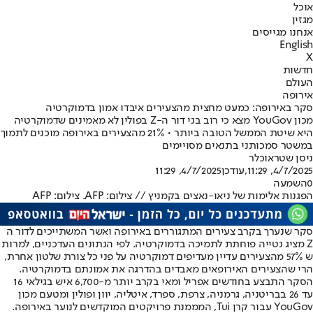
אוכל
מגזין
אנחנו מגייסים
English
X
חדשות
העולם
אירופה
סקר באירופה: כמעט מחצית מהצעירים איבדו אמון בדמוקרטיה
מכון YouGov מצא כי רוב בני דור ה-Z בפולין לא מאמינים שדמוקרטיה
היא שיטת הממשל הטובה ביותר • 21% מהצעירים באירופה מוכנים לתמוך
במשטר סמכותני בתנאים מסויימים
ניסן שטראוכלר
4/7/2025, 11:29
,עודכן
4/7/2025, 11:29
0
השמעה
הפגנות אלימות של ניאו-נאצים בקמניץ // צילום: AFP. צילום: AFP
סקר שנערך בקרב צעירים המתגוררים באירופה ואשר המשתייכים לדור ה
Z מציג נטייה פוחתת לתמיכה בדמוקרטיה. לפי הנתונים העדכניים, למרות
ש 57% מהצעירים עדיין מעדיפים דמוקרטיה על פני כל צורת שלטון אחרת,
הרי שהצעירים האירופאים מאבדים בהדרגה את אמונתם בדמוקרטיה.
הסקר התבצע בחודשים אפריל ומאי בקרב יותר מ-6,700 איש בגילאי 16
עד 26 בבריטניה, גרמניה, צרפת, ספרד, איטליה, יוון ופולין ומטעם מכון
YouGov עבור קרן Tui, המממנת פרויקטים המוקדשים לנוער באירופה.