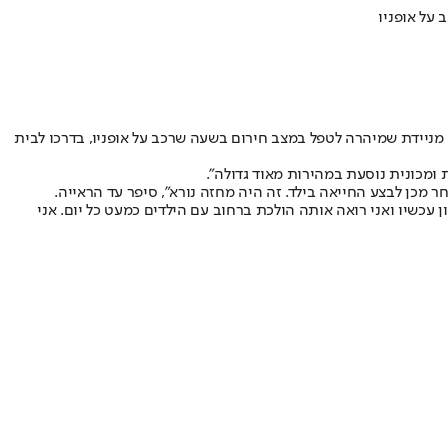
 על אופניו
ילד יהודי בעיר אנטוורפן בבלגיה על ידי ניידת משטרה מסעירה את כלי התקשורת המקומית. על פי דיווחים שונים, ג'ידל בן ה-9 נפגע מניידת שמיהרה לטפל במצב חירום בשעה שרכב על אופניו, בדרכו לבית
 ומכונית נוסעת במהירות מאוד גדולה".
 מכן לבצע החייאה בילד. זה היה מחזה נורא", סיפר עד הראייה.
עכשיו ואני רואה אותה הולכת ברחוב עם הילדים כמעט כל יום. אני