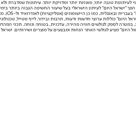
לעיתונות טובה יותר, מאוזנת יותר ומדויקת יותר. עיתונות שמדברת ולא צ
שלום. המהדורה המודפסת הראשונה פורסמה ב-30 ביולי 2007, וב-2010 הפך "ישראל היום" לעיתון הישראלי בעל שי
לחמנוביץ,
ל היום" כוללות ערוצי חדשות ודעות, תרבות ובידור, לייף סטייל, טכנולוגיה
ברית, במטרה לספק לגולשים חוויה מהירה, עדכנית, בטוחה ונוחה. תכני המה
ל היום" מציע לגולשי האתר הנחות ומבצעים על מוצרים ושירותים. ישראל 