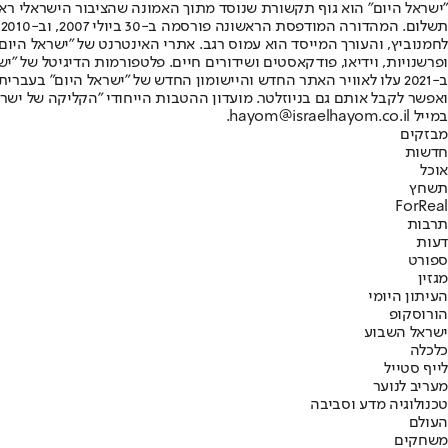
"ישראל היום" הוא גוף תקשורת שנוסד מתוך האמונה שהציבור הישראלי ראוי 
ת
ופרשנויות, וידיאו, פודקאסטים ושידורים חיים. פלטפורמות הדיגיטל של "ישרא
ב-2021 עלו לאוויר האתר החדש והיישומון החדש של "ישראל היום" בע
ואפשר לקבל אותם גם בניוזלטר. מועדון ההטבות הייחודי "הקליקה של ישרא
במייל hayom@israelhayom.co.il.
מבזקים
חדשות
אוכל
תשחץ
ForReal
תרבות
דעות
ספורט
מגזין
העיתון היומי
הורוסקופ
ישראל השבוע
כלכלה
לייף סטייל
מעריב לנוער
טכנולוגיה מדע וסביבה
העולם
משחקים