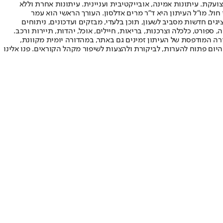
ועקת. עיתונות אמינה, אובייקטיבית ועניינית. עיתונות אחרת וללא
עור החשיפה הגבוה ביותר בימי חול. מו"ל העיתון היא ד"ר מרים אדלסון. העורך הראשי הוא עמר
 והעורך המייסד הוא עמוס רגב. אתרי האינטרנט של "ישראל היום" בעברית ובאנגלית, כמו כן היישומונים (אפליקציות) לאנדרואיד ול-iOS, מציגים חדשות מסביב לשעון, תוכן בלעדי, מבזקים ועדכונים, ניתוחים
, ספורט, כלכלה וצרכנות, בריאות, חיילים, אוכל, יהדות, תיירות ורכב.
דורה המודפסת של העיתון זמינים גם באתר, במהדורה יומית מקוונת,
היום פתוח להערות, לביקורת ולהצעות לשיפור מקהל הקוראים. פנו אלינו