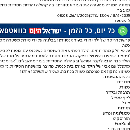
בלגיה: ילד יהודי בן תשע נדרס על ידי ניידת משטרה
תאונה חמורה מסעירה את העיר אנטוורפן, בה קהילה יהודית חסידית גדולה
נטע בר
18/6/2025, 12:04
,עודכן
26/1/2026, 08:08
0
השמעה
ספר.
על פי חלק מהדיווחים, הילד הפתיע את השוטרים כשנכנס עם אופניו לכביש
"פתאום שמענו רעש של דפיקה. הניידת ניסתה לסטות מהנתיב על מנת שלא לפ
הילד כבר הובא לקבר ישראל ובקהילה החסידית בעיר מתאבלים. "אני מכיר 
מתפלל עם אביו של הילד באותו בית כנסת. מדובר במשפחה חסידית, זו מכה
טעינו? נתקן! אם מצאתם טעות בכתבה, נשמח שתשתפו אותנו
בלגיה
המשטרה
מדורים
ספורט
תרבות ובידור
לייף סטייל
אוכל
תיירות
טכנולוגיה ומדע
הורוסקופ
ForReal
מגזין השבוע