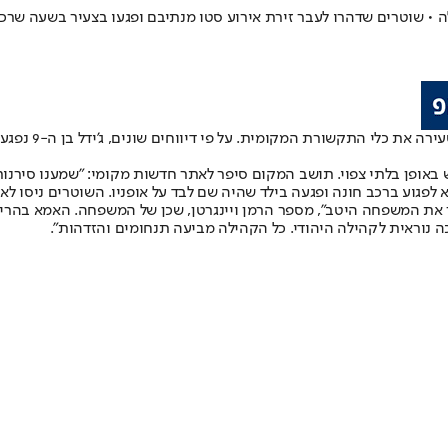
 • שוטרים שדהרו לעבר זירת אירוע סטו מנתיבם ופגעו בצעיר בשעה שרכב
פרשת דריסה של 
 באופן בלתי צפוי. תושב המקום סיפר לאתר חדשות מקומי: "שמענו סירנות
גוע ברכב חונה ופגעה בילד שהיה שם לבד על אופניו. השוטרים ניסו לאחר
את המשפחה היטב", מספר הרמן ויינגרטן, שכן של המשפחה. האמא בהריון 
 נוראית לקהילה היהודי. כל הקהילה מביעה תנחומים והזדהות".