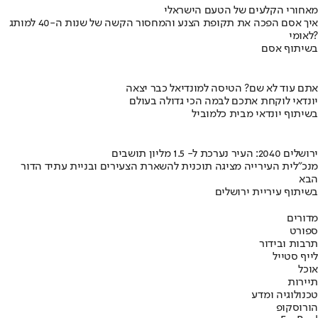
מאחורי הקלעים של הטעם הישראלי
איך אסם הפכה את תקופת הצנע והמחסור הקשה של שנות ה-40 למותג
לאומי?
בשיתוף אסם
אתם עוד לא שם? הטיסה למונדיאל כבר יצאה
יונדאי לוקחת אתכם לבמה הכי גדולה בעולם
בשיתוף יונדאי מבית כלמוביל
ירושלים 2040: העיר נערכת ל- 1.5 מליון תושבים
מנכ"לית העירייה מציגה תוכנית להשארת הצעירים ובניית עתיד הדור
הבא
בשיתוף עיריית ירושלים
מדורים
ספורט
תרבות ובידור
לייף סטייל
אוכל
תיירות
טכנולוגיה ומדע
הורוסקופ