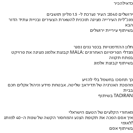
כדאי
להכיר
ירושלים 2040: העיר נערכת ל- 1.5 מליון תושבים
מנכ"לית העירייה מציגה תוכנית להשארת הצעירים ובניית עתיד הדור
הבא
בשיתוף עיריית ירושלים
חלון ההזדמנויות בכפר גנים נסגר
קבוצת אלמוג מציגה את פרויקט MALA: מגדלי הפרימיום האחרונים
בפתח תקווה
בשיתוף קבוצת אלמוג
כך תחסכו בחשמל בלי להזיע
מהפכת האנרגיה של תדיראן: שליטה, אבטחת מידע וניהול אקלים חכם
בבית
בשיתוף TADIRAN
מאחורי הקלעים של הטעם הישראלי
איך אסם הפכה את תקופת הצנע והמחסור הקשה של שנות ה-40 למותג
לאומי?
בשיתוף אסם