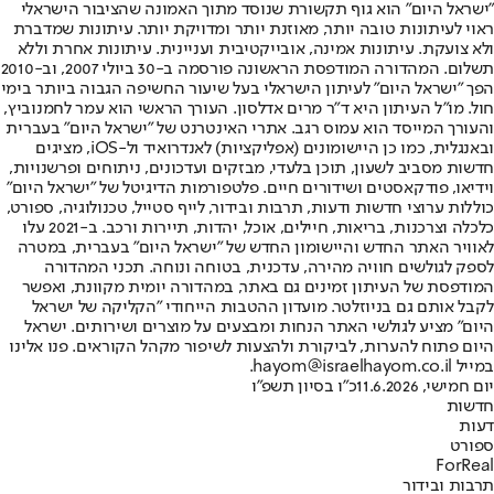
"ישראל היום" הוא גוף תקשורת שנוסד מתוך האמונה שהציבור הישראלי
ראוי לעיתונות טובה יותר, מאוזנת יותר ומדויקת יותר. עיתונות שמדברת
ולא צועקת. עיתונות אמינה, אובייקטיבית ועניינית. עיתונות אחרת וללא
תשלום. המהדורה המודפסת הראשונה פורסמה ב-30 ביולי 2007, וב-2010
הפך "ישראל היום" לעיתון הישראלי בעל שיעור החשיפה הגבוה ביותר בימי
חול. מו"ל העיתון היא ד"ר מרים אדלסון. העורך הראשי הוא עמר לחמנוביץ,
והעורך המייסד הוא עמוס רגב. אתרי האינטרנט של "ישראל היום" בעברית
ובאנגלית, כמו כן היישומונים (אפליקציות) לאנדרואיד ול-iOS, מציגים
חדשות מסביב לשעון, תוכן בלעדי, מבזקים ועדכונים, ניתוחים ופרשנויות,
וידיאו, פודקאסטים ושידורים חיים. פלטפורמות הדיגיטל של "ישראל היום"
כוללות ערוצי חדשות ודעות, תרבות ובידור, לייף סטייל, טכנולוגיה, ספורט,
כלכלה וצרכנות, בריאות, חיילים, אוכל, יהדות, תיירות ורכב. ב-2021 עלו
לאוויר האתר החדש והיישומון החדש של "ישראל היום" בעברית, במטרה
לספק לגולשים חוויה מהירה, עדכנית, בטוחה ונוחה. תכני המהדורה
המודפסת של העיתון זמינים גם באתר, במהדורה יומית מקוונת, ואפשר
לקבל אותם גם בניוזלטר. מועדון ההטבות הייחודי "הקליקה של ישראל
היום" מציע לגולשי האתר הנחות ומבצעים על מוצרים ושירותים. ישראל
היום פתוח להערות, לביקורת ולהצעות לשיפור מקהל הקוראים. פנו אלינו
במייל hayom@israelhayom.co.il.
יום חמישי, 11.6.2026
כ"ו בסיון תשפ"ו
חדשות
דעות
ספורט
ForReal
תרבות ובידור