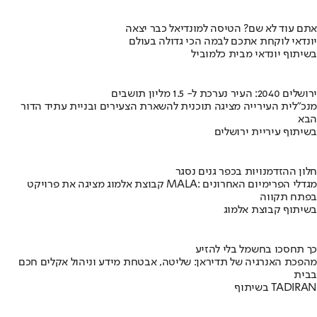
אתם עוד לא שם? הטיסה למונדיאל כבר יצאה
יונדאי לוקחת אתכם לבמה הכי גדולה בעולם
בשיתוף יונדאי מבית כלמוביל
ירושלים 2040: העיר נערכת ל- 1.5 מליון תושבים
מנכ"לית העירייה מציגה תוכנית להשארת הצעירים ובניית עתיד הדור
הבא
בשיתוף עיריית ירושלים
חלון ההזדמנויות בכפר גנים נסגר
קבוצת אלמוג מציגה את פרויקט MALA: מגדלי הפרימיום האחרונים
בפתח תקווה
בשיתוף קבוצת אלמוג
כך תחסכו בחשמל בלי להזיע
מהפכת האנרגיה של תדיראן: שליטה, אבטחת מידע וניהול אקלים חכם
בבית
בשיתוף TADIRAN