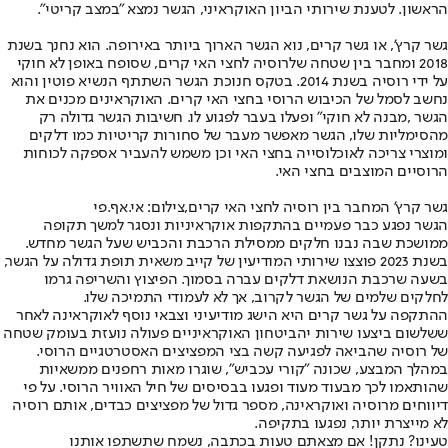
הראשון. לטענת שירותי הביון האוקראיני, הגשר נמצא "במצב קריטי".
גשר קרץ', או גשר קרים, נוא הגשר הארוך ביותר באירופה. הוא נחנך בשנת
2018 ומחבר בין שטחה שלרוסיה לחצי האי קרים, שסופח באופן לא חוקי
על ידי רוסיה בשנת 2014. בטקס חנוכת הגשר השתתף הנשיא פוטין והוא
נחשב לסמל של הכיבוש הרוסי בחצי האי קרים. האוקראינים מכנים את
הגשר ,מבנה לא חוקי" ופעלו בעבר לפגוע לו. חשיבות הגשר גדולה רק
מהסימליות שלו, הגשר מאפשר מעבר של סחורות קריטיות כמו דלקים
ומוצרי צריכה לאוכלוסייה בחצי האי וכן משמש להעביר אספקה לכוחות
הרוסיים המוצבים בחצי האי.
גשר קרץ' המחבר בין רוסיה לחצי האי קרים,צילום: אי.אף.פי
הגשר נפגע כבר פעמיים בהתקפות אוקראיניות ונסגר למשך תקופה
ממושכת שבה נבנו חלקים ממסילת הרכבת והכביש שעל הגשר מחדש.
בשנת 2023 פוצצו שירותי המודיעין של קייב משאית תופת גדולה על הגשר,
בשעה שרכבת הנושאת דלקים עברה בסמוך. הפיצוץ והשריפה גרמו
לחלקים שלמים של הגשר לקרוב, אך לא לעמודי התמיכה שלו.
ההתקפה על גשר קרים היא הישג מודיעיני וצבאי נוסף לאוקראינה לאחר
ששלשום ביצעו שירות יהביטחון האוקראיניים פעולה נועזת בעומק שטחה
של רוסיה שהביאה לפגיעה קשה בצי המפציצים האסטרטגיים הרוסי.
במהלך המבצע, שכונה "קורי עכביש", שוגרו מאות רחפנים ממשאיות
שהותאמו לכך מבעוד מעוד ופגעו בבסיסים של חיל האוויר הרוסי. על פי
דיווחים מרוסיה ואוקראינה, מספר גדול של מפציצים כבדים, אותם רוסיה
לא מייצרת יותר, נפגעו בתקיפה.
טעינו? נתקן! אם מצאתם טעות בכתבה, נשמח שתשתפו אותנו