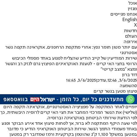
אוכל
מגזין
אנחנו מגייסים
English
X
חדשות
העולם
אירופה
עם יותר מטון חומר נפץ: אחרי מתקפת הרחפנים, אוקראינה תקפה גשר
אסטרטגי
שירות המודיעין של קייב הודיע שהצליח לפגוע באחד מסמלי הכיבוש
הרוסי בחצי האי קרים • לטענת האוקראינים הפיצוץ גרם לנזק רב והגשר
נמצא "במצב קריטי"
דוד ברון
3/6/2025, 12:46
,עודכן
3/6/2025, 16:45
0
השמעה
פיצוץ מטען בגשר קרים
יומיים לאחר המתקפה על מפציציה האסטרטגיים, אוקראינה תקפה היום
(שלישי) את הגשר המרכזי המחבר את חצי האי קרים לרוסיה היבשתית, כך
לפי הודעת שירותי הביטחון באוקראינה וברוסיה.
לפי שעה היקף המתקפה לא ברור, אך לפחות פיצוץ אחד אירע הבוקר ופגע
באחד מעמודי התמך הגשר. שירות הביטחון האוקראיני הודיע כי מדובר
במטען במשקל 1,100 ק"ג שהוטמן בקרקעית ורמז שמדובר רק במטען