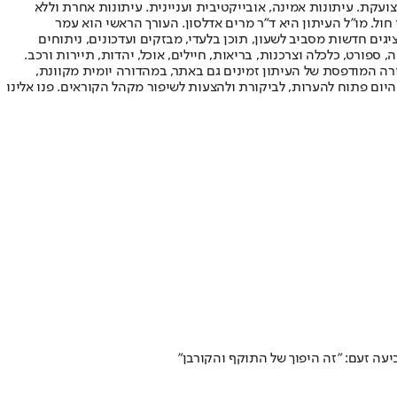
ועקת. עיתונות אמינה, אובייקטיבית ועניינית. עיתונות אחרת וללא
עור החשיפה הגבוה ביותר בימי חול. מו"ל העיתון היא ד"ר מרים אדלסון. העורך הראשי הוא עמר
 והעורך המייסד הוא עמוס רגב. אתרי האינטרנט של "ישראל היום" בעברית ובאנגלית, כמו כן היישומונים (אפליקציות) לאנדרואיד ול-iOS, מציגים חדשות מסביב לשעון, תוכן בלעדי, מבזקים ועדכונים, ניתוחים
, ספורט, כלכלה וצרכנות, בריאות, חיילים, אוכל, יהדות, תיירות ורכב.
דורה המודפסת של העיתון זמינים גם באתר, במהדורה יומית מקוונת,
היום פתוח להערות, לביקורת ולהצעות לשיפור מקהל הקוראים. פנו אלינו
ה זעם: "זה היפוך של התוקף והקורבן"