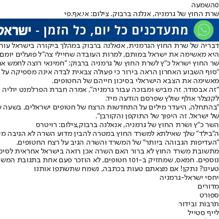
0
השמעה
שרת החוץ של גרמניה, אנלנה ברבוק. צילום: אי.אף.פי
דבריה של שרת החוץ הגרמנית, אנאלנה ברבוק במהלך ביקורה בישראל עור
היא מאשימה את ישראל במותם, למרות העובדה שחיילי צה"ל פועלים יומם 
שר החוץ ישראל כ"ץ לשרת החוץ של גרמניה ברבוק: "חמינאי רוצה לחמש את 
"סוף השבוע האחרון הראה בירור כי פעולה צבאית לבדה אינה מספיקה על מ
מאשימה את הצבא הישראלי בסיכון חייהם של החטופים.
"זה אבסודר, זה מביש ומבוכה עבור גרמניה", אמרה חברת הפרלמנט יוליה 
לקנצלר אולף שולץ שפרסם הודעה מיד.
"בהתחלה, היעדר מילים על התחדשות הרצח של חטופים ישראלים, בשעה ש
של ישראל, זה היפוך של התוקפן והקורבן".
השר כ"ץ ושרת החוץ של גרמניה, אנאלנה ברבוק,צילום: רויטרס
ה"בילד" שלך שאילתא למשרד החוץ במטרה להבין מדוע השרה לא הגיבה מ
"העדיפות הגבוהה ביותר" של המשרד והשרה הגיב על רצח החטופים.
מתשובת משרד החוץ לא ברור האם השרה אכן רואה בישראל אחראית לסיכון
נוספים. חמאס, שמחזיק ב-101 חטופים, לא הוזכר פעם אחת בתגובת המשרד.
טעינו? נתקן! אם מצאתם טעות בכתבה, נשמח שתשתפו אותנו
יחסי ישראל-גרמניה
מדורים
ספורט
תרבות ובידור
לייף סטייל