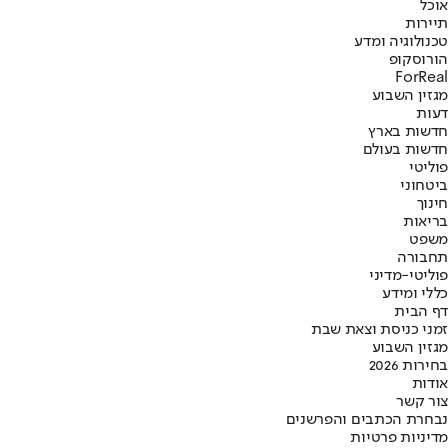
אוכל
תיירות
טכנולוגיה ומדע
הורוסקופ
ForReal
מגזין השבוע
דעות
חדשות בארץ
חדשות בעולם
פוליטי
ביטחוני
חינוך
בריאות
משפט
תחבורה
פוליטי-מדיני
כללי ומידע
דף הבית
זמני כניסת וצאת שבת
מגזין השבוע
בחירות 2026
אודות
צור קשר
נבחרת הכתבים והפרשנים
מדיניות פרטיות