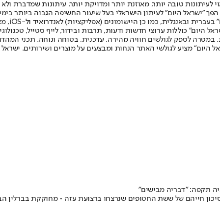
לעיתונות טובה יותר, מאוזנת יותר ומדויקת יותר. עיתונות שמדברת ולא צ
שלום. המהדורה המודפסת הראשונה פורסמה ב-30 ביולי 2007, וב-2010 הפך "ישראל היום" לעיתון הישראלי בעל שי
לחמנוביץ,
ל היום" כוללות ערוצי חדשות ודעות, תרבות ובידור, לייף סטייל, טכנולוגיה
ברית, במטרה לספק לגולשים חוויה מהירה, עדכנית, בטוחה ונוחה. תכני המה
ל היום" מציע לגולשי האתר הנחות ומבצעים על מוצרים ושירותים. ישראל 
ה תקפה: "דבריה מבישים"
ון חייהם של ששת החטופים שנרצחו ברצועת עזה • מחוקקת בברלין הביע