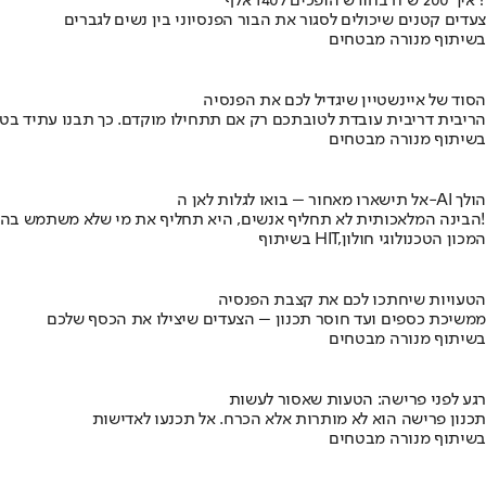
איך 200 ש"ח בחודש הופכים ל140 אלף ?
צעדים קטנים שיכולים לסגור את הבור הפנסיוני בין נשים לגברים
בשיתוף מנורה מבטחים
הסוד של איינשטיין שיגדיל לכם את הפנסיה
הריבית דריבית עובדת לטובתכם רק אם תתחילו מוקדם. כך תבנו עתיד בט
בשיתוף מנורה מבטחים
אל תישארו מאחור – בואו לגלות לאן ה-AI הולך
הבינה המלאכותית לא תחליף אנשים, היא תחליף את מי שלא משתמש בה!
בשיתוף HIT,המכון הטכנולוגי חולון
הטעויות שיחתכו לכם את קצבת הפנסיה
ממשיכת כספים ועד חוסר תכנון – הצעדים שיצילו את הכסף שלכם
בשיתוף מנורה מבטחים
רגע לפני פרישה: הטעות שאסור לעשות
תכנון פרישה הוא לא מותרות אלא הכרח. אל תכנעו לאדישות
בשיתוף מנורה מבטחים