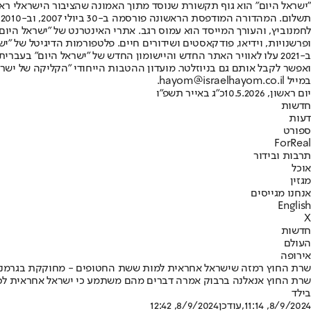
"ישראל היום" הוא גוף תקשורת שנוסד מתוך האמונה שהציבור הישראלי ראוי 
ת
ופרשנויות, וידיאו, פודקאסטים ושידורים חיים. פלטפורמות הדיגיטל של "ישרא
ב-2021 עלו לאוויר האתר החדש והיישומון החדש של "ישראל היום" בע
ואפשר לקבל אותם גם בניוזלטר. מועדון ההטבות הייחודי "הקליקה של ישרא
במייל hayom@israelhayom.co.il.
יום ראשון, 10.5.2026
כ"ג באייר תשפ"ו
חדשות
דעות
ספורט
ForReal
תרבות ובידור
אוכל
מגזין
אנחנו מגייסים
English
X
חדשות
העולם
אירופה
שרת החוץ רמזה שישראל אחראית למות ששת החטופים - מחוקקת בגרמני
שרת החוץ אנאלנה ברבוק אמרה דברים מהם משתמע כי ישראל אחראית לסיכ
בילד
8/9/2024, 11:14
,עודכן
8/9/2024, 12:42