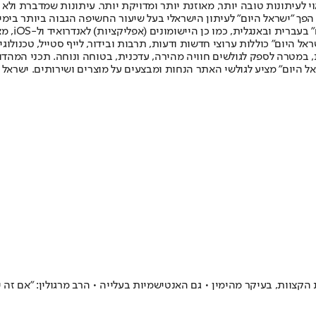
לעיתונות טובה יותר, מאוזנת יותר ומדויקת יותר. עיתונות שמדברת ולא צ
שלום. המהדורה המודפסת הראשונה פורסמה ב-30 ביולי 2007, וב-2010 הפך "ישראל היום" לעיתון הישראלי בעל שי
לחמנוביץ,
ל היום" כוללות ערוצי חדשות ודעות, תרבות ובידור, לייף סטייל, טכנולוגיה
ברית, במטרה לספק לגולשים חוויה מהירה, עדכנית, בטוחה ונוחה. תכני המה
ל היום" מציע לגולשי האתר הנחות ומבצעים על מוצרים ושירותים. ישראל 
צוות, בעיקר מהימין • גם האנטישמיות בעלייה • הרב מרגולין: "אם זה יי