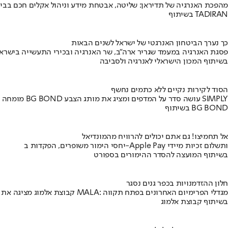
מהפכת האנרגיה של תדיראן: שליטה, אבטחת מידע וניהול אקלים חכם בבי
בשיתוף TADIRAN
כך נערך הביטחון האנרגטי של ישראל לשנים הבאות
פסגת האנרגיה במעמד שגריר ארה"ב, שר האנרגיה ובכירי התעשייה בישראל
בשיתוף המכון הישראלי לאנרגיה ולסביבה
הסוד לקירות נקיים ללא כתמים נחשף
מומחה BG BOND עושה סדר על המדפים ומציג את מותג הצבע SIMPLY
בשיתוף BG BOND
אל תחמיצו! גם אתם יכולים להרוויח מהמונדיאל
יחסי הימור משופרים, הפקדות ב-Apple Pay ותשלום זכיות מיידי
בשיתוף המועצה להסדר ההימורים בספורט
חלון ההזדמנויות בכפר גנים נסגר
קבוצת אלמוג מציגה את פרויקט MALA: מגדלי הפרימיום האחרונים בפתח תקווה
בשיתוף קבוצת אלמוג