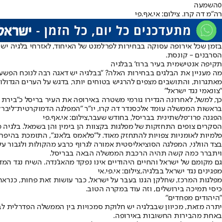
0
השמעה
רה"מ דה קרו. צילום: אי.אף.פי
בזמן שכל אירופה עסוקה בבחירות לפרלמנט של האיחוד, לאזרחי בלגיה יש
הסרבנים - קונסת.
תקיפה אנטישמית בעיר ברוז' בבלגיה
מה מעניין את הבלגים בבחירות האלה? "בבלגיה יש דאגה רבה לנוכח הפשע המ
מאתגרות, והתושבים מצפים להרגיש בטוחים יותר, בדגש על הערים הגדולות
"צונאמי נגד ישראל"
כך, למשל, לאחרונה הגדירו גורמי משטרה באירופה את העיר בריסל כ"בירת ה
בראשות הממשלה עומד אלכסנדר דה קרו, יו"ר "המפלגה הדמוקרטית־ליברלית
הפגנה פרו־פלשתינית בבריסל, בחודש שעבר,צילום: אי.אף.פי
הסקרים צופים התחזקות של מפלגות בקצוות הן בימין והן בשמאל. בלגיה מ
פלמיות לאומניות צפויות להתחזק מאוד. ל"פלאמס בלאנג", התומכת בהיפרדות פלנדריה, צופים לפחות 25% מהק
בצד הוולני, המפלגה הסוציאליסטית אמורה לגרוף כרבע מהקולות ולגבור על
ויתברר כמה קשה תהיה הרכבת הממשלה הבאה בבריסל.
גם מקומם של ישראל והחיים היהודיים אינו נפקד מהאג'נדה. השיח נגד המ
מפגינים נגד ישראל בבלגיה,צילום: אי.פי.אי
מפלגות המרכז, שחלקן הגנו בעבר על ישראל, כבר עושות זאת פחות, כנרא
כיסי תמיכה בירושלים, וזה עוד במקרה הטוב.
"היהודים מפחדים"
יתרה מזאת, מכיוון שבבלגיה יש חלוקת סמכויות בין הממשלה הפדרלית ל
באחת מהבירות החשובות באירופה.