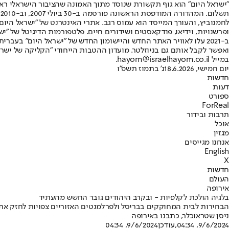
"ישראל היום" הוא גוף תקשורת שנוסד מתוך האמונה שהציבור הישראלי ראוי 
ת
ופרשנויות, וידיאו, פודקאסטים ושידורים חיים. פלטפורמות הדיגיטל של "ישרא
ב-2021 עלו לאוויר האתר החדש והיישומון החדש של "ישראל היום" בע
ואפשר לקבל אותם גם בניוזלטר. מועדון ההטבות הייחודי "הקליקה של ישרא
במייל hayom@israelhayom.co.il.
יום חמישי, 18.6.2026
ג' בתמוז תשפ"ו
חדשות
דעות
ספורט
ForReal
תרבות ובידור
אוכל
מגזין
אנחנו מגייסים
English
X
חדשות
העולם
אירופה
בלגיה הולכת לקלפיות - ובקרב היהודים גובר החשש מהעתיד
הבחירות לבית המחוקקים בבריסל ולפרלמנטים האזוריים צפויות לחזק את הק
ניסן שטראוכלר, כתבנו באירופה
9/6/2024, 04:34
,עודכן
9/6/2024, 04:34