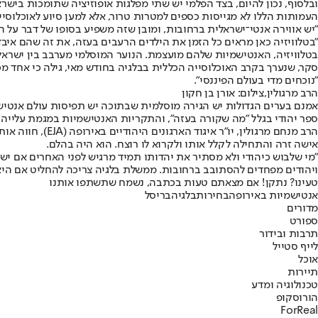
ובלסוף, נכון להיום, בצד הפלמי יש שתי מפלגות אופוזיציה שתומכות ביש
העמותות הללו לא מגייסות כספים למטרות טרור, אלא למען סיוע לאוכלוסייה
"יש אווירה אנטי־ישראלית ברחובות, ומובן שזה משפיע בסופו של דבר על ה
"בטלוויזיה כאן מראים כל הזמן את הילדים הרעבים בעזה, את זה שהם איבד
בטלוויזיה, האנטישמיות שלהם מועצמת. הנוער המוסלמי מערבב בין ישראל ליה
"נוכחים מדי בעולם הפיננסי".
הרב מרגולין,צילום: אורן בן חקון
אמנם בערים הגדולות יש הגירה מוסלמית שבתוכה יש תפיסות עולם אנטישמ
ספר יהודי בגלל "מה שקורה בעזה", והתקריות האנטישמיות במגמת עלייה.
אישה זרה והתחילה לקלל אותו ולקרוא לו רוצח. הוא היה בהלם.
"מי שלבוש כיהודי ולא מסתיר את יהדותו תמיד מרגיש לפני האחרים אם יש
ויהודים מפחדים להסתובב ברחובות. ממשלת בלגיה צריכה להחליט אם היא רו
טעינו? נתקן! אם מצאתם טעות בכתבה, נשמח שתשתפו אותנו
אנטישמיות באירופה
בחירות
בלגיה
בריסל
מדורים
ספורט
תרבות ובידור
לייף סטייל
אוכל
תיירות
טכנולוגיה ומדע
הורוסקופ
ForReal