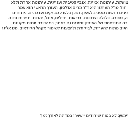
ועקת. עיתונות אמינה, אובייקטיבית ועניינית. עיתונות אחרת וללא
עור החשיפה הגבוה ביותר בימי חול. מו"ל העיתון היא ד"ר מרים אדלסון. העורך הראשי הוא עמר
 והעורך המייסד הוא עמוס רגב. אתרי האינטרנט של "ישראל היום" בעברית ובאנגלית, כמו כן היישומונים (אפליקציות) לאנדרואיד ול-iOS, מציגים חדשות מסביב לשעון, תוכן בלעדי, מבזקים ועדכונים, ניתוחים
, ספורט, כלכלה וצרכנות, בריאות, חיילים, אוכל, יהדות, תיירות ורכב.
דורה המודפסת של העיתון זמינים גם באתר, במהדורה יומית מקוונת,
היום פתוח להערות, לביקורת ולהצעות לשיפור מקהל הקוראים. פנו אלינו
משך, לא בטוח שיהודים יישארו במדינה לאורך זמן"