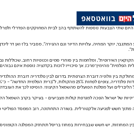
 היום שתי הצבעות נוספות להשתתף בהן: לבית המחוקקים הפדרלי ולפרלמ
תגבר, יוקר המחיה, עלויות הדיור וגם ההגירה", מסביר בלז ואן דר לינדן
".
קוקאין האירופית", ומלחמות בין סוחרי סמים וכנופיות רחוב, שכוללות גם 
 הפלמית" מהימין־מרכז, אך סיכוייו לזכות בקדנציה נוספת אינם גבוהים.
חולקת בין וולוניה דוברת הצרפתית בדרום לבין פלנדריה דוברת ההולנדית
ולות, ל"ברית הפלמית החדשה" - כ־20%.
 הליברלים ועל מפלגת הפועלים מהשמאל הקיצוני. הוסיפו לכך את העובדה ש
דיניות של ישראל הפכה למגרפת קולות מצביעים - בעיקר בקרב השמאל הקיצ
ה מתוך חשש לפגיעה אלקטורלית. בשורה התחתונה, רוב הממסד הפוליטי מ
בין המחוזות, יש חשש שבבחירות במחוז בריסל תתחזק המפלגה הקומוניסט