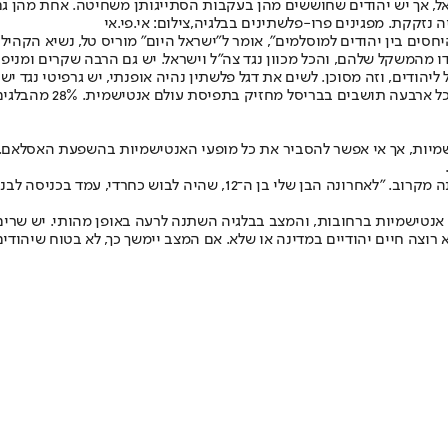
ראל, אך יש יהודים שחוששים מהן בעקבות הסתייגותן משחיטה. אחת מהן ג
 נזקקת. מפגינים פרו-פלשתינים בבלגיה,צילום: אי.פי.אי
יחסים בין יהודים למוסלמים", אומר ל"ישראל היום" מוריס טל, נשיא הקהי
ו מהמשקל שלהם, והכל מכוון נגד צה"ל וישראל. יש גם הרבה שקרים ומניפ
ודים, וזה מסוכן. לשים את דגל פלשתין נהיה אופנתי, יש גרפיטי נגד ישרא
יות, אך אי אפשר להסביר את כל מופעי האנטישמיות בהשפעת האסלאם. רק
הרב מנחם מרגולין, יו"ר איגוד הארגונים היהודיים באירופה (EJA), חווה או
 אנטישמיות ברחובות, והמצב בבלגיה השתנה לרעה באופן מהותי. יש שרים
צה חיים יהודיים במדינה או שלא. אם המצב יימשך כך, לא בטוח שיהודים 