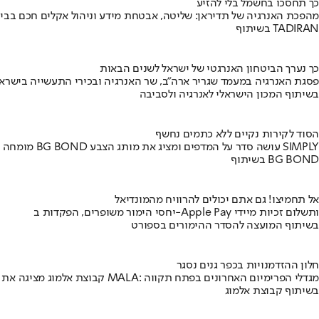
כך תחסכו בחשמל בלי להזיע
מהפכת האנרגיה של תדיראן: שליטה, אבטחת מידע וניהול אקלים חכם בבי
בשיתוף TADIRAN
כך נערך הביטחון האנרגטי של ישראל לשנים הבאות
פסגת האנרגיה במעמד שגריר ארה"ב, שר האנרגיה ובכירי התעשייה בישראל
בשיתוף המכון הישראלי לאנרגיה ולסביבה
הסוד לקירות נקיים ללא כתמים נחשף
מומחה BG BOND עושה סדר על המדפים ומציג את מותג הצבע SIMPLY
בשיתוף BG BOND
אל תחמיצו! גם אתם יכולים להרוויח מהמונדיאל
יחסי הימור משופרים, הפקדות ב-Apple Pay ותשלום זכיות מיידי
בשיתוף המועצה להסדר ההימורים בספורט
חלון ההזדמנויות בכפר גנים נסגר
קבוצת אלמוג מציגה את פרויקט MALA: מגדלי הפרימיום האחרונים בפתח תקווה
בשיתוף קבוצת אלמוג