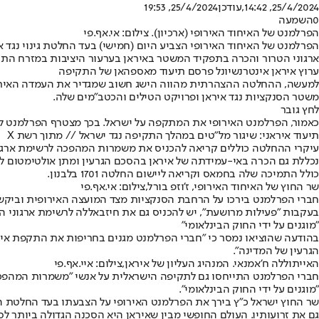
25/4/2024, 14:42
,עודכן
25/4/2024, 19:53
0
השמעה
הפרלמנט של האיחוד האירופי (ארכיון). צילום: אי.אף.פי
ארגוני הטרור ו⁠הכרה בתפקיד המשטר באיראן בערעור היציבות במזרח התיכ
ערוץ איראן אינטרנשיונל פרסם תיעוד מאספהאן של התקיפה
למעשה, ההחלטה ההצהרתית מהווה הישג חשוב שמגדיר את העמדה האירופית 
משטר הסנקציות נגד איראן ופרויקט הטילים והכטב"מים שלה.
לחץ גובר
כאמור, הפרלמנט האירופי את המתקפה על ישראל. בכך מצטרף הפרלמנט למו
תיעוד איראני: שיגור מל"טים במהלך התקיפה נגד ישראל // מתוך רשת X
עיקרי ההחלטה כוללים קריאה להכניס את משמרות המהפכה לרשימת ארגוני
כולל התמיכה שלה בחמאס וקריאה ליישום החלטה 1701 בלבנון.
שר החוץ של האיחוד האירופי, ז'וזפ בורל,צילום: אי.אף.פי
חברי הפרלמנט בירכו על הרחבת הסנקציות מצד המועצה האירופית וביקשו 
בעקבות "פעילות מרושעת", יש להכניס גם את חיזבאללה לרשימת ארגוני הט
"מוגנים על ידי החוק הבינלאומי"
בהודעה שהוציאו נמסר כי "חברי הפרלמנט מגנים בחריפות את התקפת אירא
הגרעין של המדינה".
האייתוללה ח'אמנאי. המנהיג העליון של איראן,צילום: איי.אף.פי
חברי הפרלמנט התייחסו גם לתקיפה הישראלית על אנשי "משמרות המהפכה
"מוגנים על ידי החוק הבינלאומי".
שר החוץ ישראל כ"ץ בירך את הפרלמנט האירופי על הצבעתו בעד החלטת הגי
גם את זרועותיו. העולם החופשי מבין שאיראן היא הסכנה הגדולה ביותר לסד