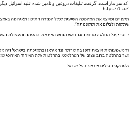
ان که سر مار است، گرفت. تبلیغات دروغین و تامین شده علیه اسرائیل دیگ
https://t.c
תקפיים ומייצא את המהפכה השיעית לכלל המזרח התיכון ולאירופה באמצ
שתקות ולבלום את תוקפנותה".
רלמנט האירופי קיבל החלטה מוחצת נגד ראש הנחש האיראני. ההסתה ותעמולת ה
אוד משמעותית ויוצאת דופן בחומרתה נגד איראן ובתמיכתה בישראל וזה 
ך בהחלטה ברוב עצום של הפרלמנט. בהחלטות אלה האיחוד האירופי נמצא א
ל
מתקפת טילים איראנית על ישראל