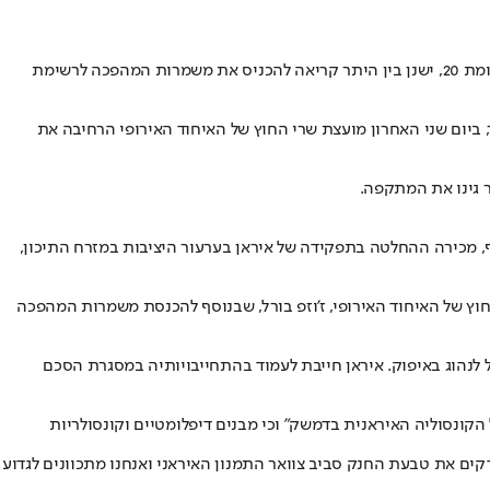
הפרלמנט של האיחוד האירופי הצביע היום (חמישי) בעד החלטת גינוי נגד איראן בעקבות המתקפה שלה על ישראל. בהחלטה, שעברה ברוב של 357 לעומת 20, ישנן בין היתר קריאה להכניס את משמרות המהפכה לרשימת
ביום שני האחרון מועצת שרי החוץ של האיחוד האירופי הרחיבה את
 גינו את המתקפה.
ן אולטימטום לעמידה בהסכם במידה שלא תיושם החלטה 2231 של מועצת הביטחון. בנוסף, מכירה ההחלטה בתפקידה של איראן בערעור היציבות במזרח התיכון,
וץ של האיחוד האירופי, ז'וזפ בורל, שבנוסף להכנסת משמרות המהפכה
לנהוג באיפוק. איראן חייבת לעמוד בהתחייבויותיה במסגרת הסכם
נסוליה האיראנית בדמשק" וכי מבנים דיפלומטיים וקונסולריות
קים את טבעת החנק סביב צוואר התמנון האיראני ואנחנו מתכוונים לגדוע