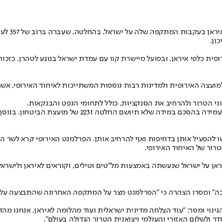
ון.
כלפי איראן, ובפועל מיישרת קוו עם עמדת ישראל בנוגע לטהרן. כזכור, 
עצה האירופית ולמדינות רבות נוספות המשתייכות לאיחוד האירופי, אשר
 הטרור ולהרחיב את הסנקציות, כולל לתחומי הנפט והבנקאות.
נכללת גם ⁠הכרה באי-עמידתה של איראן בהסכם הגרעין ומת
להפעיל אותן בדחיפות ואף להרחיב אותן. הפרלמנט האירופי קרא לשר הח
רור של האיחוד האירופי.
ן על ישראל שנעשתה באמצעות מל"טים וטילים, וקוראים לאיראן ולישראל 
" ומסרו הצהרה כי "הפרלמנט מצר על המתקפה האחרונה שהתבצעה על הקו
נוי ומסר: "עוד הצלחה מדינית ישראלית ועוד מהלומה לאיראן. אנחנו מהד
ר ולשלום האזורי והעולמי ויצואנית הטרור הגדולה בעולם".