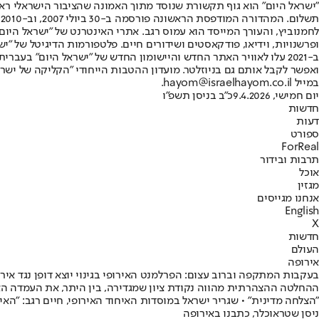
"ישראל היום" הוא גוף תקשורת שנוסד מתוך האמונה שהציבור הישראלי ראוי 
ת
ופרשנויות, וידיאו, פודקאסטים ושידורים חיים. פלטפורמות הדיגיטל של "ישרא
ב-2021 עלו לאוויר האתר החדש והיישומון החדש של "ישראל היום" בע
ואפשר לקבל אותם גם בניוזלטר. מועדון ההטבות הייחודי "הקליקה של ישרא
במייל hayom@israelhayom.co.il.
יום חמישי, 9.4.2026
כ"ב בניסן תשפ"ו
חדשות
דעות
ספורט
ForReal
תרבות ובידור
אוכל
מגזין
אנחנו מגייסים
English
X
חדשות
העולם
אירופה
בעקבות המתקפה וברוב עצום: הפרלמנט האירופי בגינוי יוצא דופן נגד אירא
ההחלטה ההצהרתית מהווה נקודת ציון שמגדירה, בין היתר, את העמדה האיר
"הצלחה מדינית" • שגריר ישראל במוסדות האיחוד האירופי, חיים רגב: "האיח
ניסן שטראוכלר, כתבנו באירופה