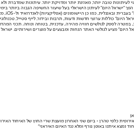
לעיתונות טובה יותר, מאוזנת יותר ומדויקת יותר. עיתונות שמדברת ולא צ
שלום. המהדורה המודפסת הראשונה פורסמה ב-30 ביולי 2007, וב-2010 הפך "ישראל היום" לעיתון הישראלי בעל שי
לחמנוביץ,
ל היום" כוללות ערוצי חדשות ודעות, תרבות ובידור, לייף סטייל, טכנולוגיה
ברית, במטרה לספק לגולשים חוויה מהירה, עדכנית, בטוחה ונוחה. תכני המה
ל היום" מציע לגולשי האתר הנחות ומבצעים על מוצרים ושירותים. ישראל 
ן
ופית כלפי טהרן • ביום שני האחרון מועצת שרי החוץ של האיחוד האירופ
וד נמצא איתנו באופן גורף ומלא נגד האיום האיראני"