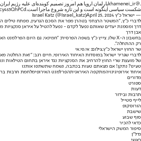
.
@khamenei_ir
پارلمان اروپا هم امروز تصمیم کوبنده‌ای علیه رژیم ایر
شکست سیاسی اینگونه است و این تازه شروع ماجرا است.
o/cy4s3QhPCd
— ישראל כ”ץ Israel Katz (@Israel_katz)
April 25, 2024
לדברי כ"ץ, "המשטר הרצחני בטהרן מפר את הסכם הגרעין, מפתח טילים ה
דרך ומסמנת יעדים שאותם נפעל לקדם - נפעל להטיל על איראן סנקציות מ
אבן דרך
בחשבון ה-X שלו, צייץ כ"ץ בשפה הפרסית: "חמינאי, גם היום הפ
רק ההתחלה".
שר החוץ ישראל כ"ץ,צילום: אי.פי.אי
לדברי שגריר ישראל במוסדות האיחוד האירופי, חיים רגב: "זאת החלטה מ
של מועצת שרי החוץ להרחיב את הסנקציות נגד איראן בתחום הטילאות ונמש
טעינו? נתקן! אם מצאתם טעות בכתבה, נשמח שתשתפו אותנו
איחוד אירופי
גינוי
המתקפה האיראנית
הפרלמנט האירופי
מלחמת חרבות ברז
מדורים
ספורט
דעות
תרבות ובידור
לייף סטייל
הורוסקופ
שישבת
סוף שבוע
כדאי להכיר
סיפור המשק הישראלי
נדל"ן
ראשי