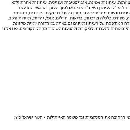
ועקת. עיתונות אמינה, אובייקטיבית ועניינית. עיתונות אחרת וללא
עור החשיפה הגבוה ביותר בימי חול. מו"ל העיתון היא ד"ר מרים אדלסון. העורך הראשי הוא עמר
 והעורך המייסד הוא עמוס רגב. אתרי האינטרנט של "ישראל היום" בעברית ובאנגלית, כמו כן היישומונים (אפליקציות) לאנדרואיד ול-iOS, מציגים חדשות מסביב לשעון, תוכן בלעדי, מבזקים ועדכונים, ניתוחים
, ספורט, כלכלה וצרכנות, בריאות, חיילים, אוכל, יהדות, תיירות ורכב.
דורה המודפסת של העיתון זמינים גם באתר, במהדורה יומית מקוונת,
היום פתוח להערות, לביקורת ולהצעות לשיפור מקהל הקוראים. פנו אלינו
י הרחיבה את הסנקציות נגד משטר האייתולות • השר ישראל כ"ץ: