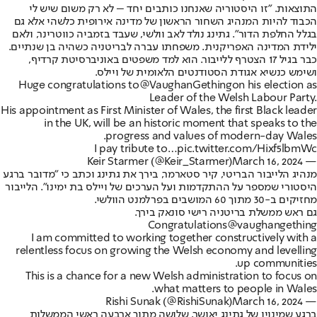
התוצאות. "זו היסטוריה שאנחנו כותבים יחד – לא רק משום שיש לי
הכבוד להיות המנהיג השחור הראשון של מדינה אירופית כלשהי אלא גם
בגלל החלפת הדור". גתינג נולד לאב וולשי, שעבד בזמביה כווטרינר, ולאם
ילידת המדינה האפריקנית. משפחתו עברה לבריטניה כשהיה בן שנתיים.
כבר בגיל 17 הצטרף ללייבור. הוא למד משפטים באוניברסיטת קרדיף,
ושימש כנשיא אגודת הסטודנטים הלאומית של ויילס.
Huge congratulations to
@VaughanGething
on his election as
Leader of the Welsh Labour Party.
His appointment as First Minister of Wales, the first Black leader
in the UK, will be an historic moment that speaks to the
progress and values of modern-day Wales.
I pay tribute to…
pic.twitter.com/Hixf5lbmWc
March 16, 2024
— Keir Starmer (@Keir_Starmer)
מנהיג הלייבור הבריטי, קיר סטארמר, בירך את גתינג וכתב כי "מדובר ברגע
היסטורי שמספר על ההתקדמות ועל הערכים של ויילס בת ימינו". הלייבור
מחזיקים ב-30 מתוך 60 המושבים בפרלמנט הוולשי.
גם ראש ממשלת בריטניה רישי סונאק בירך.
Congratulations
@vaughangething
I am committed to working together constructively with a
relentless focus on growing the Welsh economy and levelling
up communities.
This is a chance for a new Welsh administration to focus on
what matters to people in Wales.
March 16, 2024
— Rishi Sunak (@RishiSunak)
ברגע שמינויו של גתינג יאושר, שלושה מתוך ארבעה ראשי הממשלות