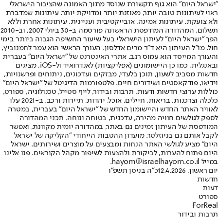
"ישראל היום" הוא גוף תקשורת שנוסד מתוך האמונה שהציבור הישראלי
ראוי לעיתונות טובה יותר, מאוזנת יותר ומדויקת יותר. עיתונות שמדברת
ולא צועקת. עיתונות אמינה, אובייקטיבית ועניינית. עיתונות אחרת וללא
תשלום. המהדורה המודפסת הראשונה פורסמה ב-30 ביולי 2007, וב-2010
הפך "ישראל היום" לעיתון הישראלי בעל שיעור החשיפה הגבוה ביותר בימי
חול. מו"ל העיתון היא ד"ר מרים אדלסון. העורך הראשי הוא עמר לחמנוביץ,
והעורך המייסד הוא עמוס רגב. אתרי האינטרנט של "ישראל היום" בעברית
ובאנגלית, כמו כן היישומונים (אפליקציות) לאנדרואיד ול-iOS, מציגים
חדשות מסביב לשעון, תוכן בלעדי, מבזקים ועדכונים, ניתוחים ופרשנויות,
וידיאו, פודקאסטים ושידורים חיים. פלטפורמות הדיגיטל של "ישראל היום"
כוללות ערוצי חדשות ודעות, תרבות ובידור, לייף סטייל, טכנולוגיה, ספורט,
כלכלה וצרכנות, בריאות, חיילים, אוכל, יהדות, תיירות ורכב. ב-2021 עלו
לאוויר האתר החדש והיישומון החדש של "ישראל היום" בעברית, במטרה
לספק לגולשים חוויה מהירה, עדכנית, בטוחה ונוחה. תכני המהדורה
המודפסת של העיתון זמינים גם באתר, במהדורה יומית מקוונת, ואפשר
לקבל אותם גם בניוזלטר. מועדון ההטבות הייחודי "הקליקה של ישראל
היום" מציע לגולשי האתר הנחות ומבצעים על מוצרים ושירותים. ישראל
היום פתוח להערות, לביקורת ולהצעות לשיפור מקהל הקוראים. פנו אלינו
במייל hayom@israelhayom.co.il.
יום ראשון, 12.4.2026
כ"ה בניסן תשפ"ו
חדשות
דעות
ספורט
ForReal
תרבות ובידור