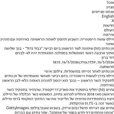
אוכל
מגזין
אנחנו מגייסים
English
X
חדשות
העולם
אירופה
ויילס עושה היסטוריה: השבוע תהפוך לאומה הראשונה באירופה עם מנהיג
שחור
וון גתינג (50) שימונה לשר הראשון ביום רביעי: "כבוד גדול" • בכך שלושה
מתוך ארבעה ראשי הממשלות בממלכה המאוחדת יהיו לא-לבנים
דוד ברון
16/3/2024, 17:59
,עודכן
16/3/2024, 18:15
0
השמעה
וון גתינג לאחר זכייתו במועמדות. צילום: אי.פי
ויילס בדרך לעשות היסטוריה: ביום רביעי תאושר מועמדותו של וון גתינג
לתפקיד השר הראשון – ובכך הוא יהפוך למנהיג האומה הלא-לבן הראשון
באירופה.
גתינג (50) יחליף בתפקיד את מארק דרייקפורד, שהחזיר בתפקיד השר
הראשון מאז 2018 והחליט לפרוש. גתינג, המשמש כשר הכלכלה של וויילס,
ניצח בהתמודדות פנימית של הלייבור את שר החינוך המקומי ג'רמי מיילס,
כאשר זכה ב-51.7% מהקולות.
גתינג עם רעייתו מישל ובנם אייזק, בשבוע שעבר,צילום: GettyImages
"אנחנו פותחים דף חדש בספר של אומתנו", אמר גתינג עם הכרזת