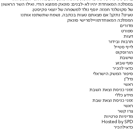
בממלכה המאוחדת יהיו לא-לבנים: סונאק ממוצא הודי, ואילו השר הראשון
של סקוטלנד חמזה יוסף נולד למשפחה של יוצאי פקיסטן.
טעינו? נתקן! אם מצאתם טעות בכתבה, נשמח שתשתפו אותנו
הממלכה המאוחדת
וויילס
רישי סונאק
מדורים
ספורט
דעות
תרבות ובידור
לייף סטייל
הורוסקופ
שישבת
סוף שבוע
כדאי להכיר
סיפור המשק הישראלי
נדל"ן
ראשי
זמני כניסת וצאת השבת
מידע כללי
זמני כניסת וצאת שבת
ראשי
צרו קשר
מדיניות פרטיות
Hosted by SPD
כדאי
להכיר