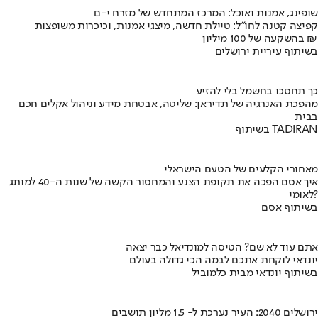
שופינג, אמנות ואוכל: המרכז המתחדש של מזרח י-ם
קפיצה קטנה לחו"ל: טיילת חדשה, מיצגי אמנות, וכיכרות משופצות
בהשקעה של 100 מיליון ₪
בשיתוף עיריית ירושלים
כך תחסכו בחשמל בלי להזיע
מהפכת האנרגיה של תדיראן: שליטה, אבטחת מידע וניהול אקלים חכם
בבית
בשיתוף TADIRAN
מאחורי הקלעים של הטעם הישראלי
איך אסם הפכה את תקופת הצנע והמחסור הקשה של שנות ה-40 למותג
לאומי?
בשיתוף אסם
אתם עוד לא שם? הטיסה למונדיאל כבר יצאה
יונדאי לוקחת אתכם לבמה הכי גדולה בעולם
בשיתוף יונדאי מבית כלמוביל
ירושלים 2040: העיר נערכת ל- 1.5 מליון תושבים