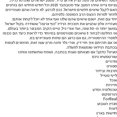
לספר השיאים על מנת לציין אירוע נדיר: 2000 ישראלים שתרמו כליה.
בגינס ציינו שזהו המצב עוד מנובמבר 2023 וכל חודש מחדש הם בוחנים
האם לקבל שיאים חדשים מישראל. נכון לכרגע, לא נראה שהם מעוניינים
לחזור למרות הכעס הרב המופנה כלפיהם.
יחד עם זאת, ישנם שיאים שהם שלנו ואף אחד לא יוכל לקחת אותם:
מעזריה אלון שהגיש את תוכנית הרדיו "נוף ארצנו" ששודרה בקול ישראל
במשך יותר מ-50 שנה, ועד אורי גיל, טייס הקרב המבוגר ביותר בעולם.
אז החלטנו לבחור 3 שיאנים מפורסמים במיוחד כדי לראות כיצד הם נכנסו
לספרי ההיסטוריה, גם אם כרגע הם פחות מעוניינים בנו.
אז אם תהיתם איך חזי דין, אורי גלר וחנה מרון עשו זאת, מוזמנים לצפות
בכתבת הוידאו שנמצאת למעלה.
טעינו? נתקן! אם מצאתם טעות בכתבה, נשמח שתשתפו אותנו
שורטס
שיא גינס
מדורים
ספורט
תרבות ובידור
לייף סטייל
אוכל
תיירות
טכנולוגיה ומדע
הורוסקופ
ForReal
מגזין השבוע
דעות
חדשות בארץ