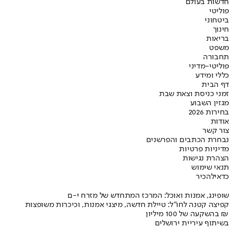
חדשות בעולם
פוליטי
ביטחוני
חינוך
בריאות
משפט
תחבורה
פוליטי-מדיני
כללי ומידע
דף הבית
זמני כניסת וצאת שבת
מגזין השבוע
בחירות 2026
אודות
צור קשר
נבחרת הכתבים והפרשנים
מדיניות פרטיות
הצהרת נגישות
תנאי שימוש
כדאי
להכיר
שופינג, אמנות ואוכל: המרכז המתחדש של מזרח י-ם
קפיצה קטנה לחו"ל: טיילת חדשה, מיצגי אמנות, וכיכרות משופצות
בהשקעה של 100 מיליון ₪
בשיתוף עיריית ירושלים