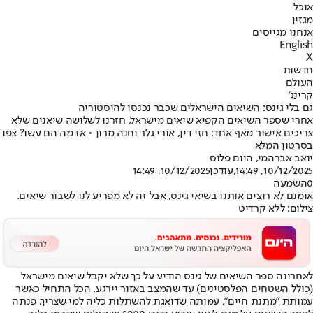
אוכל
מגזין
אנחנו מגייסים
English
X
חדשות
העולם
קרינג'
גם בלי גינס: השיאים הישראלים שכבר נכנסו להיסטוריה
אחרי שספר השיאים הקפיא שיאים מישראל, חזרנו לשלושה שיאנים שלא
צריכים אישור מאף אחד: חזי דין, אורי גלר וחנה מרון • אז מה הם עשו? צפו
בסרטון המלא
יואב אברהמי
, היום פלוס
10/12/2025, 14:49
,עודכן
10/12/2025, 14:49
0
השמעה
אומנם לא רוצים אותנו בשיאי גינס, אבל זה לא מפריע לנו לשבור שיאים.
צילום: ללא קרדיט
לאחרונה ספר השיאים של גינס הודיע על כך שלא יקבל שיאים מישראל
(כולל השטחים הפלסטינים) עד שהמצב באזור יירגע. הכל התחיל כאשר
עמותת "מתנת חיים", עמותה שדואגת להשתלות כליה למי שצריך, פנתה