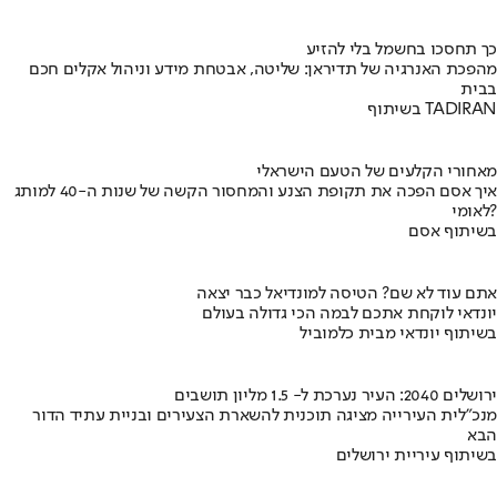
כך תחסכו בחשמל בלי להזיע
מהפכת האנרגיה של תדיראן: שליטה, אבטחת מידע וניהול אקלים חכם
בבית
בשיתוף TADIRAN
מאחורי הקלעים של הטעם הישראלי
איך אסם הפכה את תקופת הצנע והמחסור הקשה של שנות ה-40 למותג
לאומי?
בשיתוף אסם
אתם עוד לא שם? הטיסה למונדיאל כבר יצאה
יונדאי לוקחת אתכם לבמה הכי גדולה בעולם
בשיתוף יונדאי מבית כלמוביל
ירושלים 2040: העיר נערכת ל- 1.5 מליון תושבים
מנכ"לית העירייה מציגה תוכנית להשארת הצעירים ובניית עתיד הדור
הבא
בשיתוף עיריית ירושלים