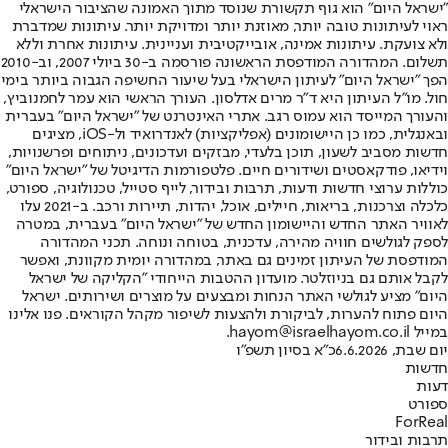
"ישראל היום" הוא גוף תקשורת שנוסד מתוך האמונה שהציבור הישראלי
ראוי לעיתונות טובה יותר, מאוזנת יותר ומדויקת יותר. עיתונות שמדברת
ולא צועקת. עיתונות אמינה, אובייקטיבית ועניינית. עיתונות אחרת וללא
תשלום. המהדורה המודפסת הראשונה פורסמה ב-30 ביולי 2007, וב-2010
הפך "ישראל היום" לעיתון הישראלי בעל שיעור החשיפה הגבוה ביותר בימי
חול. מו"ל העיתון היא ד"ר מרים אדלסון. העורך הראשי הוא עמר לחמנוביץ,
והעורך המייסד הוא עמוס רגב. אתרי האינטרנט של "ישראל היום" בעברית
ובאנגלית, כמו כן היישומונים (אפליקציות) לאנדרואיד ול-iOS, מציגים
חדשות מסביב לשעון, תוכן בלעדי, מבזקים ועדכונים, ניתוחים ופרשנויות,
וידיאו, פודקאסטים ושידורים חיים. פלטפורמות הדיגיטל של "ישראל היום"
כוללות ערוצי חדשות ודעות, תרבות ובידור, לייף סטייל, טכנולוגיה, ספורט,
כלכלה וצרכנות, בריאות, חיילים, אוכל, יהדות, תיירות ורכב. ב-2021 עלו
לאוויר האתר החדש והיישומון החדש של "ישראל היום" בעברית, במטרה
לספק לגולשים חוויה מהירה, עדכנית, בטוחה ונוחה. תכני המהדורה
המודפסת של העיתון זמינים גם באתר, במהדורה יומית מקוונת, ואפשר
לקבל אותם גם בניוזלטר. מועדון ההטבות הייחודי "הקליקה של ישראל
היום" מציע לגולשי האתר הנחות ומבצעים על מוצרים ושירותים. ישראל
היום פתוח להערות, לביקורת ולהצעות לשיפור מקהל הקוראים. פנו אלינו
במייל hayom@israelhayom.co.il.
יום שבת, 6.6.2026
כ"א בסיון תשפ"ו
חדשות
דעות
ספורט
ForReal
תרבות ובידור