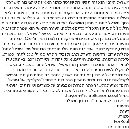
"ישראל היום" הוא גוף תקשורת שנוסד מתוך האמונה שהציבור הישראלי
ראוי לעיתונות טובה יותר, מאוזנת יותר ומדויקת יותר. עיתונות שמדברת
ולא צועקת. עיתונות אמינה, אובייקטיבית ועניינית. עיתונות אחרת וללא
תשלום. המהדורה המודפסת הראשונה פורסמה ב-30 ביולי 2007, וב-2010
הפך "ישראל היום" לעיתון הישראלי בעל שיעור החשיפה הגבוה ביותר בימי
חול. מו"ל העיתון היא ד"ר מרים אדלסון. העורך הראשי הוא עמר לחמנוביץ,
והעורך המייסד הוא עמוס רגב. אתרי האינטרנט של "ישראל היום" בעברית
ובאנגלית, כמו כן היישומונים (אפליקציות) לאנדרואיד ול-iOS, מציגים
חדשות מסביב לשעון, תוכן בלעדי, מבזקים ועדכונים, ניתוחים ופרשנויות,
וידיאו, פודקאסטים ושידורים חיים. פלטפורמות הדיגיטל של "ישראל היום"
כוללות ערוצי חדשות ודעות, תרבות ובידור, לייף סטייל, טכנולוגיה, ספורט,
כלכלה וצרכנות, בריאות, חיילים, אוכל, יהדות, תיירות ורכב. ב-2021 עלו
לאוויר האתר החדש והיישומון החדש של "ישראל היום" בעברית, במטרה
לספק לגולשים חוויה מהירה, עדכנית, בטוחה ונוחה. תכני המהדורה
המודפסת של העיתון זמינים גם באתר, במהדורה יומית מקוונת, ואפשר
לקבל אותם גם בניוזלטר. מועדון ההטבות הייחודי "הקליקה של ישראל
היום" מציע לגולשי האתר הנחות ומבצעים על מוצרים ושירותים. ישראל
היום פתוח להערות, לביקורת ולהצעות לשיפור מקהל הקוראים. פנו אלינו
במייל hayom@israelhayom.co.il.
יום שבת, 11.4.2026
כ"ד בניסן תשפ"ו
חדשות
דעות
ספורט
ForReal
תרבות ובידור