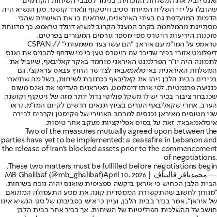
ואנס יוביל את המשלחת הנוכחית, בניגוד לסבבי השיחות הקודמים
שהובלו על ידי השליח המיוחד סטיב וויטקוף וג'ארד קושנר. סגן הנשיא היה
הדמות המועדפת גם בעיני האיראנים, שרואים בו את האישיות שהכי
מסתייגת מהמלחמה בקרב המעגל הקרוב לנשיא דונלד טראמפ, כך מדווחת
סוכנות הידיעות רויטרס מפי מספר גורמים המעורים בפרטים.
טראמפ על המו"מ עם איראן: "הם עשו צעד משמעותי" // CSPAN
דיפלומט אזורי בכיר שדיבר עם רויטרס טען כי מי שדחף להכניס את ואנס
לתמונה היה יו"ר הפרלמנט האיראני מוחמד באקר קאליבאף, שיוביל את
המשלחת האיראנית באיסלאמאבאד לצד שר החוץ עבאס עראקצ'י. גם
בכירים בבית הלבן זיהו את קאליבאף ככתובת לשיחות, בשל מה שתיארו
כנגיעה פרגמטית. לפי אותו דיפלומט, האיראנים העדיפו את ואנס משום
שכנבחר ציבור בכיר יש לו משקל פוליטי גדול יותר מזה של ויטקוף וקושנר.
הערב, אחרי שקאליבאף הערים בציוץ תנאים חדשים לקיום המו"מ, נראו
שני מטוסים מאיראן נכנסים למרחב האווירי של פקיסטן וקרבים לבירה
איסלאמאבאד, זאת על בסיס אפליקציות מעקב אחר טיסות.
Two of the measures mutually agreed upon between the
parties have yet to be implemented: a ceasefire in Lebanon and
the release of Iran’s blocked assets prior to the commencement
of negotiations.
These two matters must be fulfilled before negotiations begin.
— محمدباقر قالیباف | MB Ghalibaf (@mb_ghalibaf)
April 10, 2026
הבית הלבן הכחיש כי איראן ביקשה ספציפית שואנס יהיה נוכח בשיחות.
"מגוחך לחשוב שהתקשורת הממסדית קונה את מסע התעמולה המתואם
של איראן", אמר בכיר בבית הלבן, וציין כי איש בסביבתו של סגן הנשיא אינו
חושב על ההשלכות הפוליטיות של השיחות. אך בכיר אחר בבית הלבן