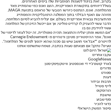
בקרוב, זאת בניגוד לטענות הפומביות שלו בימים האחרונים.
בשלל דיווחים בתקשורת האמריקנית, הוצג ואנס כמי שהסתייג מאד
מהמלחמה. ואנס, הנתפס כיורשו הטבעי של טראמפ בתנועת MAGA,
מזוהה עם האגף הבדלני בתוך המפלגה הרפובליקנית והמסתייג
מהתערבות צבאית אמריקנית בעולם. אם יצליח להביא לסיום המלחמה,
הדבר עשוי להעניק לו קרדיט פוליטי, אך אם ייכשל הזיכרון של המלחמה
עשוי להידבק גם בו.
"אם המשא ומתן יצליח והתוצאה תהיה פופולרית, זה יכול לעזור לדימוי של
ואנס״, אמר ההיסטוריון סטיבן ורטהיים מ-Carnegie Endowment
לרויטרס. "״אבל אני חושב שיש גם סכנה שהוא יהפוך לפנים של המלחמה".
טעינו? נתקן! אם מצאתם טעות בכתבה, נשמח שתשתפו אותנו
עקבו אחרינו
G
o
o
g
l
e
News
ג'ארד קושנר
ג'יי די ואנס
סטיב וויטקוף
פקיסטן
מדורים
ספורט
דעות
תרבות ובידור
לייף סטייל
הורוסקופ
שישבת
סוף שבוע
כדאי להכיר
סיפור המשק הישראלי