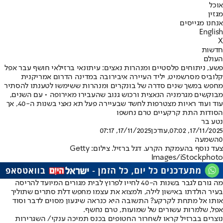
אוכל
מגזין
אנחנו מגייסים
English
X
חדשות
העולם
פשע, ניתוחים פלסטיים ומנהרות נאצים: עיתונאי ברזילאי חושף עבר אפל
קלוביס מסרשמיט, יליד העיירה איבירובה במדינה הדרום אמריקנית
מחפש במשך שנים סדרה של בונקרים ומנהרות ששימשו לטענתו להסתיר
מבוקשים מגרמניה הנאצית ורכוש גנוב שהעבירו מאירופה • עם השנים,
עוד ועוד ראיות מצטרפות לחשד שבעיירה פעל תא נאצי בשנות ה-40, אך
הסודות התת קרקעיים טרם נחשפו
נטע בר
17/11/2025, 07:02
,עודכן
17/11/2025, 07:17
0
השמעה
צעד נוסף בהעמקת הקרע. דגל ברזיל. צילום: Getty
Images/iStockphoto
מה גורם לגבר בשנות ה-40 לחייו לפרוץ לבית מגורים המיועד להריסה
בעיר הולדתו באישון לילה, ולמצוא את עצמו מחפש דלת סתרים שתוליך
אותו אל מתחת לקרקע? התשובה היא כנראה שיגעון מסוים לדבר וסוד
אפל, שלמרות עשורים של שמועות, טרם נחשף.
נוצרים בברזיל קראו לשחרור החטופים בכנס תמיכה ענקי/ השגרירות