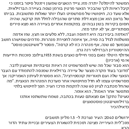
המשטר להימלט? יתרה מזו, צייד הנאצים שמעון ויזנטל סיפר בזמנו כי
קיבל ראיות לכך שהבכיר הנאצי מרטין בורמן נצפה בעיירה הברזילאית.
אלא שעד כה, חיפושיו של מסרשמיט העלו יותר שאלות מתשובות. בביתו
של בראון הוא אכן מצא דלת סתרים שהובילה לחלל תת קרקעי, שהיה
חסום בקירות בטון גבוהים. במקומות אחרים בעיירה הוא מצא פירים
מסתוריים, אך לא יותר מזה.
"האדמה ביבירובה היא דחוסה ועבה, ללא סלעים או חצץ, שזו אדמה
מושלמת לגדל בה סויה, אך איומה לחפירת מנהרות. מדהים שמישהו חושב
שבמשך 60 שנה, אף מנהרה כזו לא קרסה", מספר ל"וושינגטון פוסט"
ההיסטוריון הברזילאי רנה גרץ.
אדולף היטלר נואם בפני חיילים נאצים בשנת 1933,צילום: סוכנות הידיעות
אי.פי (ארכיון)
הוא סבור שכל מה שיש למסרשמיט זה ראיות נסיבתיות ושיגעון לדבר.
"מדובר בעוד מקרה מצער של עיירה ברזילאית שמנסה להתמודד עם העבר
הנאצי שלה ועם תאוריות קונספירציה", הוא מספרת לעיתון האמריקני. אך
מסרשמיט עצמו לא חדל מחיפושיו אחר מערכת המנהרות הנאצית. "מה
שהחל מכתבה לציון 60 שנה להקמת מרכז העיר, הפך לחיפוש בלתי
מתפשר אחר האמת", הוא אומר.
טעינו? נתקן! אם מצאתם טעות בכתבה, נשמח שתשתפו אותנו
ברזיל
וושינגטון פוסט
נאצים
כדאי
להכיר
ירושלים 2040: העיר נערכת ל- 1.5 מליון תושבים
מנכ"לית העירייה מציגה תוכנית להשארת הצעירים ובניית עתיד הדור
הבא