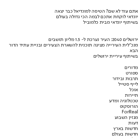
אתם עוד לא שם? הטיסה למונדיאל כבר יצאה
יונדאי לוקחת אתכם לבמה הכי גדולה בעולם
בשיתוף יונדאי מבית כלמוביל
ירושלים 2040: העיר נערכת ל- 1.5 מליון תושבים
מנכ"לית העירייה מציגה תוכנית להשארת הצעירים ובניית עתיד הדור
הבא
בשיתוף עיריית ירושלים
מדורים
ספורט
תרבות ובידור
לייף סטייל
אוכל
תיירות
טכנולוגיה ומדע
הורוסקופ
ForReal
מגזין השבוע
דעות
חדשות בארץ
חדשות בעולם