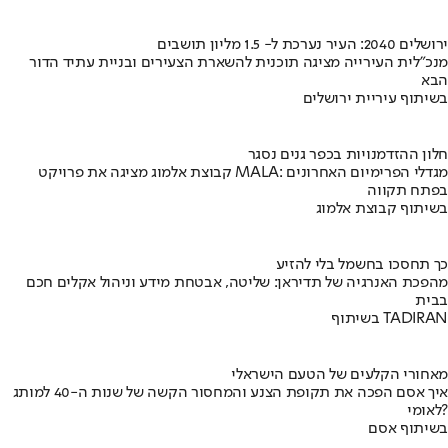
ירושלים 2040: העיר נערכת ל- 1.5 מליון תושבים
מנכ"לית העירייה מציגה תוכנית להשארת הצעירים ובניית עתיד הדור
הבא
בשיתוף עיריית ירושלים
חלון ההזדמנויות בכפר גנים נסגר
קבוצת אלמוג מציגה את פרויקט MALA: מגדלי הפרימיום האחרונים
בפתח תקווה
בשיתוף קבוצת אלמוג
כך תחסכו בחשמל בלי להזיע
מהפכת האנרגיה של תדיראן: שליטה, אבטחת מידע וניהול אקלים חכם
בבית
בשיתוף TADIRAN
מאחורי הקלעים של הטעם הישראלי
איך אסם הפכה את תקופת הצנע והמחסור הקשה של שנות ה-40 למותג
לאומי?
בשיתוף אסם