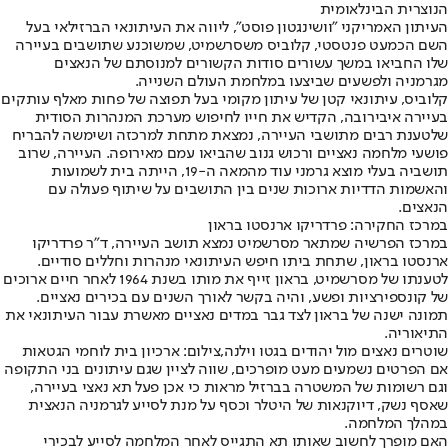
הנוצרית הבינלאומית
העיתון האמריקני "וושינגטון פוסט", ליווה את העיתונאי הברזילאי בעל
השם הכמעט פנטסטי, קלוביס משסרשמיט, שמשוכנע שתושבים בעיירה
שלו החביאו במשך עשורים סודות הקשורים למנוסתם של הנאצים
מגרמניה ולפשעים שביצעו במלחמת העולם השנייה.
קלוביס, עיתונאי קטן של עיתון מקומי בעל תפוצה של פחות מאלף עותקים
בעיירה איבירובה, הקדיש את חייו לחיפוש מערכת המנהרות הסודית
שלטענת רבים מתושבי העיירה, נמצאת מתחת למרכזה ושימשה להבריח
פושעי מלחמה נאציים ורכוש גנוב שהביאו עמם מאירופה. העיירה, שרוב
תושביה בעלי מוצא גרמני עוד מהמאה ה-19, הייתה בית לשמועות
והאשמות הדדיות ארוכות שנים בין התושבים על שיתוף פעולה עם
הנאצים.
במרכז החקירה: פרדריקו ארנסטו בראון
במרכז הפרשיה שמתאר מסרשמיט נמצא תושב העיירה, ד"ר פרדריקו
ארנסטו בראון, שתחת ביתו חיפש העיתונאי מנהרות וחללים סודיים.
לטענתו של מסרשמיט, בראון זייף את מותו בשנת 1964 לאחר חיים ארוכים
של קונספירציות ופשע, והיה בקשר לאורך השנים עם בכירים נאציים.
תמונה ישנה של בראון לצד גבר במדים נאציים מאשרת עבור העיתונאי את
התיאוריה.
שוטרים נאצים מול יהודים בגטו וילנה,צילום: ארכיון בית לוחמי הגטאות
אם הפרטים נשמעים מעט מופרכים, שווה לציין שגם עיתונים בני התקופה
וגם רשומות של המשטרה בברזיל מראות כי אכן פעל תא נאצי בעיירה,
שאסף נשק, דיוקנאות של היטלר וכסף על מנת לסייע לגרמניה הנאצית
במהלך המלחמה.
האם מופרך לחשוב שאותו תא התגייס לאחר המלחמה לסייע לבכירי