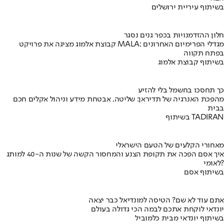
בשיתוף עיריית ירושלים
חלון ההזדמנויות בכפר גנים נסגר
קבוצת אלמוג מציגה את פרויקט MALA: מגדלי הפרימיום האחרונים
בפתח תקווה
בשיתוף קבוצת אלמוג
כך תחסכו בחשמל בלי להזיע
מהפכת האנרגיה של תדיראן: שליטה, אבטחת מידע וניהול אקלים חכם
בבית
בשיתוף TADIRAN
מאחורי הקלעים של הטעם הישראלי
איך אסם הפכה את תקופת הצנע והמחסור הקשה של שנות ה-40 למותג
לאומי?
בשיתוף אסם
אתם עוד לא שם? הטיסה למונדיאל כבר יצאה
יונדאי לוקחת אתכם לבמה הכי גדולה בעולם
בשיתוף יונדאי מבית כלמוביל