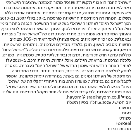
"ישראל היום" הוא גוף תקשורת שנוסד מתוך האמונה שהציבור הישראלי
ראוי לעיתונות טובה יותר, מאוזנת יותר ומדויקת יותר. עיתונות שמדברת
ולא צועקת. עיתונות אמינה, אובייקטיבית ועניינית. עיתונות אחרת וללא
תשלום. המהדורה המודפסת הראשונה פורסמה ב-30 ביולי 2007, וב-2010
הפך "ישראל היום" לעיתון הישראלי בעל שיעור החשיפה הגבוה ביותר בימי
חול. מו"ל העיתון היא ד"ר מרים אדלסון. העורך הראשי הוא עמר לחמנוביץ,
והעורך המייסד הוא עמוס רגב. אתרי האינטרנט של "ישראל היום" בעברית
ובאנגלית, כמו כן היישומונים (אפליקציות) לאנדרואיד ול-iOS, מציגים
חדשות מסביב לשעון, תוכן בלעדי, מבזקים ועדכונים, ניתוחים ופרשנויות,
וידיאו, פודקאסטים ושידורים חיים. פלטפורמות הדיגיטל של "ישראל היום"
כוללות ערוצי חדשות ודעות, תרבות ובידור, לייף סטייל, טכנולוגיה, ספורט,
כלכלה וצרכנות, בריאות, חיילים, אוכל, יהדות, תיירות ורכב. ב-2021 עלו
לאוויר האתר החדש והיישומון החדש של "ישראל היום" בעברית, במטרה
לספק לגולשים חוויה מהירה, עדכנית, בטוחה ונוחה. תכני המהדורה
המודפסת של העיתון זמינים גם באתר, במהדורה יומית מקוונת, ואפשר
לקבל אותם גם בניוזלטר. מועדון ההטבות הייחודי "הקליקה של ישראל
היום" מציע לגולשי האתר הנחות ומבצעים על מוצרים ושירותים. ישראל
היום פתוח להערות, לביקורת ולהצעות לשיפור מקהל הקוראים. פנו אלינו
במייל hayom@israelhayom.co.il.
יום חמישי, 11.6.2026
כ"ו בסיון תשפ"ו
חדשות
דעות
ספורט
ForReal
תרבות ובידור