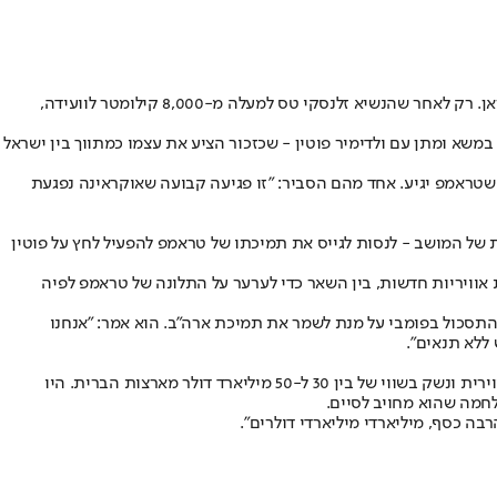
. רק לאחר שהנשיא זלנסקי טס למעלה מ-8,000 קילומטר לוועידה,
משא ומתן עם ולדימיר פוטין - שכזכור הציע את עצמו כמתווך בין ישראל
שטראמפ יגיע. אחד מהם הסביר: "זו פגיעה קבועה שאוקראינה נפגעת
מטרה המרכזית של המושב - לנסות לגייס את תמיכתו של טראמפ להפעיל לחץ על פוטין
 אוויריות חדשות, בין השאר כדי לערער על התלונה של טראמפ לפיה
ע את התסכול בפומבי על מנת לשמר את תמיכת ארה"ב. הוא אמר: "אנחנו
ללא תנאים".
זלנסקי הגדיר את פסגת G7 כאחד משתי הזדמנויות הזהב להפעיל לחץ מערבי קולקטיבי על טראמפ, ולדון בתוכניות אוקראינה לרכוש מערכות הגנה אווירית ונשק בשווי של בין 30 ל-50 מיליארד דולר מארצות הברית. היו
חמה שהוא מחויב לסיים.
בה כסף, מיליארדי מיליארדי דולרים".