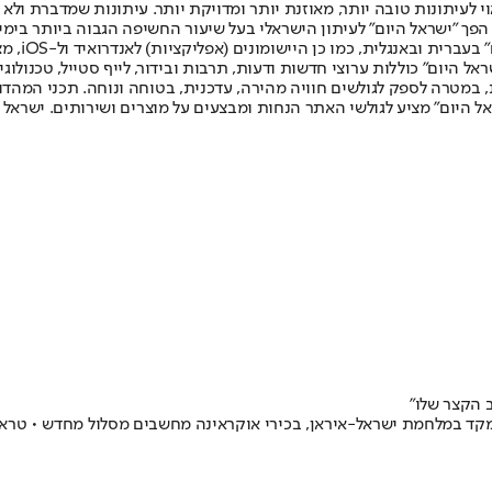
לעיתונות טובה יותר, מאוזנת יותר ומדויקת יותר. עיתונות שמדברת ולא צ
שלום. המהדורה המודפסת הראשונה פורסמה ב-30 ביולי 2007, וב-2010 הפך "ישראל היום" לעיתון הישראלי בעל שי
לחמנוביץ,
ל היום" כוללות ערוצי חדשות ודעות, תרבות ובידור, לייף סטייל, טכנולוגיה
ברית, במטרה לספק לגולשים חוויה מהירה, עדכנית, בטוחה ונוחה. תכני המה
ל היום" מציע לגולשי האתר הנחות ומבצעים על מוצרים ושירותים. ישראל 
ד במלחמת ישראל-איראן, בכירי אוקראינה מחשבים מסלול מחדש • טראמפ 