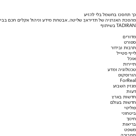
כך תחסכו בחשמל בלי להזיע
מהפכת האנרגיה של תדיראן: שליטה, אבטחת מידע וניהול אקלים חכם בבי
בשיתוף TADIRAN
מדורים
ספורט
תרבות ובידור
לייף סטייל
אוכל
תיירות
טכנולוגיה ומדע
הורוסקופ
ForReal
מגזין השבוע
דעות
חדשות בארץ
חדשות בעולם
פוליטי
ביטחוני
חינוך
בריאות
משפט
תחבורה