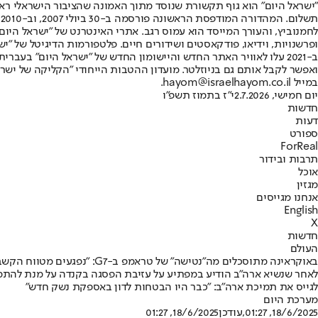
"ישראל היום" הוא גוף תקשורת שנוסד מתוך האמונה שהציבור הישראלי ראוי 
ת
ופרשנויות, וידיאו, פודקאסטים ושידורים חיים. פלטפורמות הדיגיטל של "ישרא
ב-2021 עלו לאוויר האתר החדש והיישומון החדש של "ישראל היום" בע
ואפשר לקבל אותם גם בניוזלטר. מועדון ההטבות הייחודי "הקליקה של ישרא
במייל hayom@israelhayom.co.il.
יום חמישי, 2.7.2026
י"ז בתמוז תשפ"ו
חדשות
דעות
ספורט
ForReal
תרבות ובידור
אוכל
מגזין
אנחנו מגייסים
English
X
חדשות
העולם
באוקראינה מתוסכלים מה"נטישה" של טראמפ ב-G7: "נפגעים מטווח הקשב הקצר שלו"
לאחר שנשיא ארה"ב הודיע במפתיע על עזיבת הפסגה בקנדה על מנת להתמק
לגייס את תמיכת ארה"ב: "כבר היו הבטחות לדון באספקת נשק חדש"
מערכת היום
18/6/2025, 01:27
,עודכן
18/6/2025, 01:27