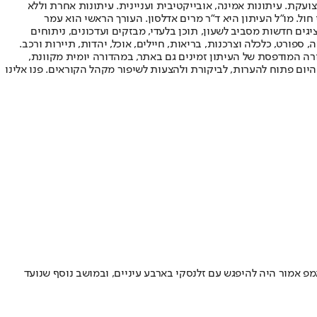
ועקת. עיתונות אמינה, אובייקטיבית ועניינית. עיתונות אחרת וללא
עור החשיפה הגבוה ביותר בימי חול. מו"ל העיתון היא ד"ר מרים אדלסון. העורך הראשי הוא עמר
 והעורך המייסד הוא עמוס רגב. אתרי האינטרנט של "ישראל היום" בעברית ובאנגלית, כמו כן היישומונים (אפליקציות) לאנדרואיד ול-iOS, מציגים חדשות מסביב לשעון, תוכן בלעדי, מבזקים ועדכונים, ניתוחים
, ספורט, כלכלה וצרכנות, בריאות, חיילים, אוכל, יהדות, תיירות ורכב.
דורה המודפסת של העיתון זמינים גם באתר, במהדורה יומית מקוונת,
היום פתוח להערות, לביקורת ולהצעות לשיפור מקהל הקוראים. פנו אלינו
אמור היה להיפגש עם זלנסקי בארבע עיניים, ובמושב נוסף שנועד