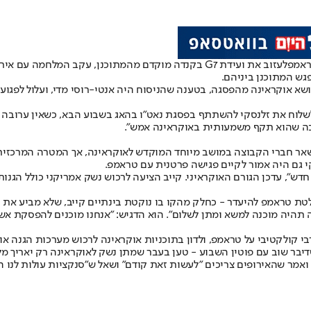
ראמפ
לעזוב את ועידת G7 בקנדה מוקדם מהמתוכנן, עקב המלחמה עם איראן
גש המתוכנן ביניהם.
א אוקראינה מהפסגה, בטענה שהניסוח היה אנטי-רוסי מדי, ועלול לפגוע ב
לשלוח את זלנסקי להשתתף בפסגת נאט"ו בהאג בשבוע הבא, כשאין ערובה 
סיבה שהוא תקף משמעותית באוקראינה אמש".
נסקי התיישב במקום זאת עם שאר חברי הקבוצה במושב מיוחד המוקדש לאוקראינה, אך ה
 גם היה אמור לקיים פגישה פרטנית עם טראמפ.
ש", עדכן הגורם האוקראיני. קייב הציעה לרכוש נשק אמריקני כולל הגנות
 ישירות להחלטת טראמפ להיעדר - כחלק מהקו בו נוקטת בינתיים קייב, שלא מבי
 תהיה מוכנה למשא ומתן לשלום". הוא הדגיש: "אנחנו מוכנים להפסקת אש 
יבר שוב עם פוטין השבוע - טען בעבר שמתן נשק לאוקראינה רק יאריך מל
ואמר שהאירופים צריכים "לעשות זאת קודם" ושאל ש"סנקציות עולות לנו הר