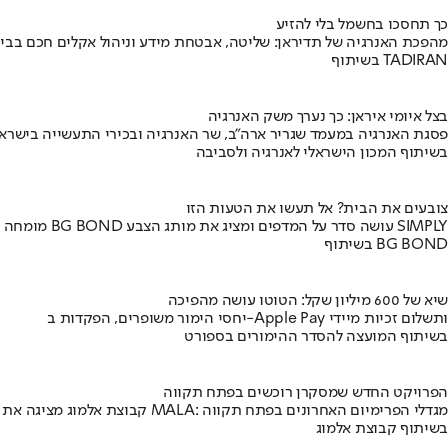
כך תחסכו בחשמל בלי להזיע
מהפכת האנרגיה של תדיראן: שליטה, אבטחת מידע וניהול אקלים חכם בבי
בשיתוף TADIRAN
בצל איומי איראן: כך נערך משק האנרגיה
פסגת האנרגיה במעמד שגריר ארה"ב, שר האנרגיה ובכירי התעשייה בישראל
בשיתוף המכון הישראלי לאנרגיה ולסביבה
צובעים את הבית? אל תעשו את הטעות הזו
מומחה BG BOND עושה סדר על המדפים ומציג את מותג הצבע SIMPLY
בשיתוף BG BOND
שיא של 600 מיליון שקל: הטוטו עושה מהפיכה
יחסי הימור משופרים, הפקדות ב-Apple Pay ותשלום זכיות מיידי
בשיתוף המועצה להסדר ההימורים בספורט
הפרויקט החדש שמסקרן רוכשים בפתח תקווה
קבוצת אלמוג מציגה את פרויקט MALA: מגדלי הפרימיום האחרונים בפתח תקווה
בשיתוף קבוצת אלמוג