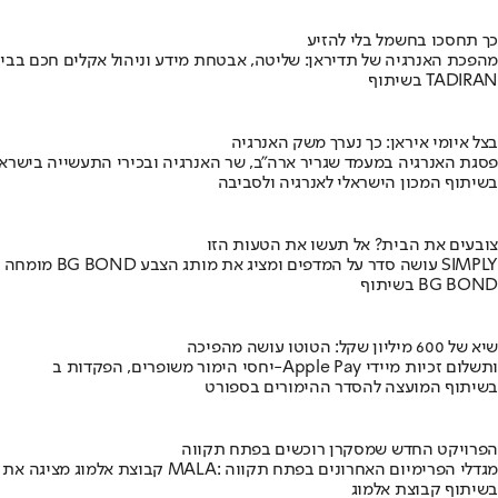
כך תחסכו בחשמל בלי להזיע
מהפכת האנרגיה של תדיראן: שליטה, אבטחת מידע וניהול אקלים חכם בבי
בשיתוף TADIRAN
בצל איומי איראן: כך נערך משק האנרגיה
פסגת האנרגיה במעמד שגריר ארה"ב, שר האנרגיה ובכירי התעשייה בישראל
בשיתוף המכון הישראלי לאנרגיה ולסביבה
צובעים את הבית? אל תעשו את הטעות הזו
מומחה BG BOND עושה סדר על המדפים ומציג את מותג הצבע SIMPLY
בשיתוף BG BOND
שיא של 600 מיליון שקל: הטוטו עושה מהפיכה
יחסי הימור משופרים, הפקדות ב-Apple Pay ותשלום זכיות מיידי
בשיתוף המועצה להסדר ההימורים בספורט
הפרויקט החדש שמסקרן רוכשים בפתח תקווה
קבוצת אלמוג מציגה את פרויקט MALA: מגדלי הפרימיום האחרונים בפתח תקווה
בשיתוף קבוצת אלמוג