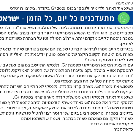
0
השמעה
נשיא אוקראינה ולדימיר זלנסקי בכנס G7 2025 בקנדה. צילום: רויטרס
דיפלומטים אוקראיניים נותרו מתוסכלים בשל החלטת נשיא ארה"ב דונלד ט
מסבירים שם, הוא גילה כי הנשיא האמריקני יחזור הביתה בערב שלפני המפ
במכה נוספת לקייב מוקדם יותר, ארה"ב הטילה וטו על הצהרה משותפת בנוש
לאיראן.
בכירים מקייב אמרו לגרדיאן הבריטי שכעת הם אינם בטוחים שיהיה כדאי 
מאירועים ומטווח הקשב הקצר של טראמפ. פוטין יודע את זה, ואולי זו ה
צעד לאחור מעסקת הנשק?
עם הוצאת הכיסא האמריקני מפסגת G7, זל
להפסקת אש - בוטלה עקב עזיבתו הפתאומית של הנשיא האמריקני. זלנסקי
"כבר היו הבטחות לקראת פסגה הזו - כולל הצעות לאספקת נשק אמריקני חד
אוקראינה מהווה נטל על התקציב האמריקני.
כשפגש את מארח G7, מארק קרני מקנדה, זלנסקי לא התייחס
זקוקים לעזרת בעלות בריתנו כדי שהחיילים שלנו יישארו חזקים עד שרוסיה
נשיא אוקראינה זלנסקי וראש ממשלת קנדה מארק קרני בפסגת G7,
סימנים שארה"ב הייתה מוכנה למכור את הנשק לאוקראינה, אך טראמפ - שד
בדיונים בפסגה, טראמפ הביע ביום שני חוסר רצון להטיל סנקציות נוספות, 
טעינו? נתקן! אם מצאתם טעות בכתבה, נשמח שתשתפו אותנו
אוקראינה
ארצות הברית
כדאי
להכיר