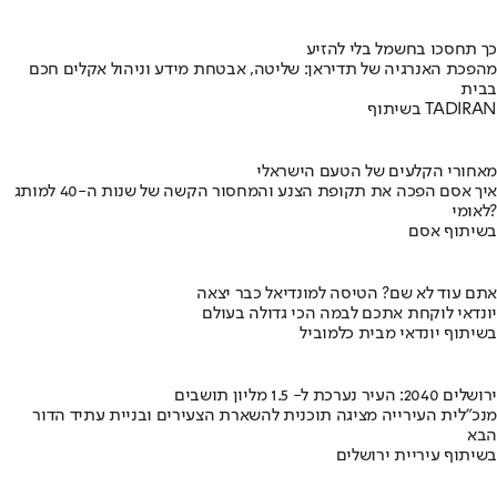
כך תחסכו בחשמל בלי להזיע
מהפכת האנרגיה של תדיראן: שליטה, אבטחת מידע וניהול אקלים חכם
בבית
בשיתוף TADIRAN
מאחורי הקלעים של הטעם הישראלי
איך אסם הפכה את תקופת הצנע והמחסור הקשה של שנות ה-40 למותג
לאומי?
בשיתוף אסם
אתם עוד לא שם? הטיסה למונדיאל כבר יצאה
יונדאי לוקחת אתכם לבמה הכי גדולה בעולם
בשיתוף יונדאי מבית כלמוביל
ירושלים 2040: העיר נערכת ל- 1.5 מליון תושבים
מנכ"לית העירייה מציגה תוכנית להשארת הצעירים ובניית עתיד הדור
הבא
בשיתוף עיריית ירושלים