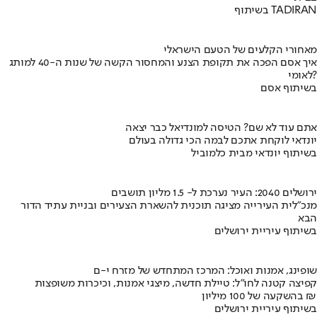
בשיתוף TADIRAN
מאחורי הקלעים של הטעם הישראלי
איך אסם הפכה את תקופת הצנע והמחסור הקשה של שנות ה-40 למותג
לאומי?
בשיתוף אסם
אתם עוד לא שם? הטיסה למונדיאל כבר יצאה
יונדאי לוקחת אתכם לבמה הכי גדולה בעולם
בשיתוף יונדאי מבית כלמוביל
ירושלים 2040: העיר נערכת ל- 1.5 מליון תושבים
מנכ"לית העירייה מציגה תוכנית להשארת הצעירים ובניית עתיד הדור
הבא
בשיתוף עיריית ירושלים
שופינג, אמנות ואוכל: המרכז המתחדש של מזרח י-ם
קפיצה קטנה לחו"ל: טיילת חדשה, מיצגי אמנות, וכיכרות משופצות
בהשקעה של 100 מיליון ₪
בשיתוף עיריית ירושלים