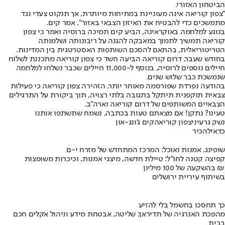
הביטחון האזורי.
"צפון קוריאה אינה מעוניינת במתיחות מיותרת, אך תנקוט צעדי נגד
מתמשכים כדי להבטיח את האיזון הצבאי באזור", אמר קים.
בנוגע למלחמה באוקראינה, הביע קים תמיכה ברוסיה ואמר כי צפון
קוריאה תמשיך לתמוך במאבקה להגנה על ריבונותה ושלמותה
הטריטוריאלית, בהתאם להסכם השותפות האסטרטגית בין המדינות.
בחודש שעבר, דרום קוריאה הביעה חשד כי צפון קוריאה מתכננת לשלוח
חיילים נוספים לרוסיה, בנוסף ל-11,000 חיילים שכבר נשלחו למלחמה
שנמשכת כבר שלוש שנים.
בהודעה נפרדת שפורסמה מאוחר יותר, הזהירה צפון קוריאה כי פעילות
צבאית תוקפנית תיתקל בתגובה בלתי רצויה, תוך ביקורת על התרגילים
הצבאיים המשותפים של דרום קוריאה וארה"ב.
טעינו? נתקן! אם מצאתם טעות בכתבה, נשמח שתשתפו אותנו
נשק גרעיני
צפון קוריאה
קים ג'ונג-און
כדאי
להכיר
שופינג, אמנות ואוכל: המרכז המתחדש של מזרח י-ם
קפיצה קטנה לחו"ל: טיילת חדשה, מיצגי אמנות, וכיכרות משופצות
בהשקעה של 100 מיליון ₪
בשיתוף עיריית ירושלים
כך תחסכו בחשמל בלי להזיע
מהפכת האנרגיה של תדיראן: שליטה, אבטחת מידע וניהול אקלים חכם
בבית