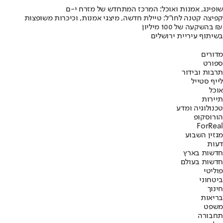
שופינג, אמנות ואוכל: המרכז המתחדש של מזרח י-ם
קפיצה קטנה לחו"ל: טיילת חדשה, מיצגי אמנות, וכיכרות משופצות
בהשקעה של 100 מיליון ₪
בשיתוף עיריית ירושלים
מדורים
ספורט
תרבות ובידור
לייף סטייל
אוכל
תיירות
טכנולוגיה ומדע
הורוסקופ
ForReal
מגזין השבוע
דעות
חדשות בארץ
חדשות בעולם
פוליטי
ביטחוני
חינוך
בריאות
משפט
תחבורה