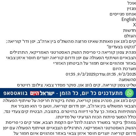
אוכל
מגזין
אנחנו מגייסים
English
X
חדשות
העולם
קים ג'ונג און מאותת שאינו מרוצה מהשת"פ בין ארה"ב, יפן ודר' קוריאה;
"ננקוט בצעדים"
מנהיג צפון קוריאה כי פריסת הנשק האסטרטגי האמריקאי, התרגילים
הצבאיים ושיתוף הפעולה עם יפן ודרום קוריאה יוצרים חוסר איזון צבאי
באזור ומהווים איום חמור על הביטחון האזורי
מערכת היום
9/2/2025, 01:35
,עודכן
9/2/2025, 01:35
0
השמעה
שליט צפון קוריאה, קים ג'ונג און, סוקר מסדר צבאי. צילום: רויטרס
קים ג'ונג און, מנהיג צפון קוריאה, מתח ביקורת חריפה על שיתוף הפעולה
הצבאי המשולש בין ארה"ב, יפן ודרום קוריאה, וטען כי הוא מגביר את
המתיחות באזור. כך על פי דיווח ברויטרס. בתגובה, הבטיח קים צעדי נגד,
כולל המשך פיתוח הכוח הגרעיני של מדינתו.
במהלך ביקור במשרד ההגנה לרגל יום הקמת הצבא, אמר קים כי פריסת
הנשק האסטרטגי האמריקאי, התרגילים הצבאיים ושיתוף הפעולה עם יפן
ודרום קוריאה יוצרים חוסר איזון צבאי באזור ומהווים איום חמור על