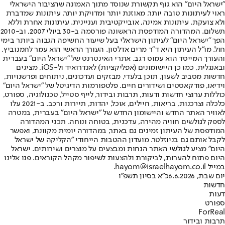
"ישראל היום" הוא גוף תקשורת שנוסד מתוך האמונה שהציבור הישראלי
ראוי לעיתונות טובה יותר, מאוזנת יותר ומדויקת יותר. עיתונות שמדברת
ולא צועקת. עיתונות אמינה, אובייקטיבית ועניינית. עיתונות אחרת וללא
תשלום. המהדורה המודפסת הראשונה פורסמה ב-30 ביולי 2007, וב-2010
הפך "ישראל היום" לעיתון הישראלי בעל שיעור החשיפה הגבוה ביותר בימי
חול. מו"ל העיתון היא ד"ר מרים אדלסון. העורך הראשי הוא עמר לחמנוביץ,
והעורך המייסד הוא עמוס רגב. אתרי האינטרנט של "ישראל היום" בעברית
ובאנגלית, כמו כן היישומונים (אפליקציות) לאנדרואיד ול-iOS, מציגים
חדשות מסביב לשעון, תוכן בלעדי, מבזקים ועדכונים, ניתוחים ופרשנויות,
וידיאו, פודקאסטים ושידורים חיים. פלטפורמות הדיגיטל של "ישראל היום"
כוללות ערוצי חדשות ודעות, תרבות ובידור, לייף סטייל, טכנולוגיה, ספורט,
כלכלה וצרכנות, בריאות, חיילים, אוכל, יהדות, תיירות ורכב. ב-2021 עלו
לאוויר האתר החדש והיישומון החדש של "ישראל היום" בעברית, במטרה
לספק לגולשים חוויה מהירה, עדכנית, בטוחה ונוחה. תכני המהדורה
המודפסת של העיתון זמינים גם באתר, במהדורה יומית מקוונת, ואפשר
לקבל אותם גם בניוזלטר. מועדון ההטבות הייחודי "הקליקה של ישראל
היום" מציע לגולשי האתר הנחות ומבצעים על מוצרים ושירותים. ישראל
היום פתוח להערות, לביקורת ולהצעות לשיפור מקהל הקוראים. פנו אלינו
במייל hayom@israelhayom.co.il.
יום שבת, 6.6.2026
כ"א בסיון תשפ"ו
חדשות
דעות
ספורט
ForReal
תרבות ובידור