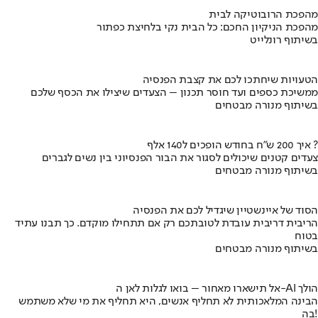
מהפכת הרובוטיקה לבית
מהפכת הניקיון החכם: כל הבית נקי בלחיצת כפתור
בשיתוף רונלייט
הטעויות שיחתכו לכם את קצבת הפנסיה
ממשיכת כספים ועד חוסר תכנון – הצעדים שיצילו את הכסף שלכם
בשיתוף מנורה מבטחים
איך 200 ש"ח בחודש הופכים ל140 אלף ?
צעדים קטנים שיכולים לסגור את הבור הפנסיוני בין נשים לגברים
בשיתוף מנורה מבטחים
הסוד של איינשטיין שיגדיל לכם את הפנסיה
הריבית דריבית עובדת לטובתכם רק אם תתחילו מוקדם. כך תבנו עתיד
בטוח
בשיתוף מנורה מבטחים
אל תישארו מאחור – בואו לגלות לאן ה-AI הולך
הבינה המלאכותית לא תחליף אנשים, היא תחליף את מי שלא משתמש
בה!