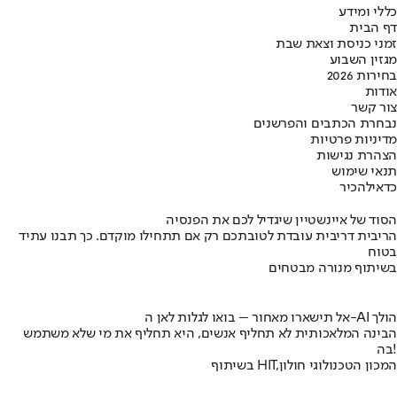
כללי ומידע
דף הבית
זמני כניסת וצאת שבת
מגזין השבוע
בחירות 2026
אודות
צור קשר
נבחרת הכתבים והפרשנים
מדיניות פרטיות
הצהרת נגישות
תנאי שימוש
כדאי
להכיר
הסוד של איינשטיין שיגדיל לכם את הפנסיה
הריבית דריבית עובדת לטובתכם רק אם תתחילו מוקדם. כך תבנו עתיד
בטוח
בשיתוף מנורה מבטחים
אל תישארו מאחור – בואו לגלות לאן ה-AI הולך
הבינה המלאכותית לא תחליף אנשים, היא תחליף את מי שלא משתמש
בה!
בשיתוף HIT,המכון הטכנולוגי חולון