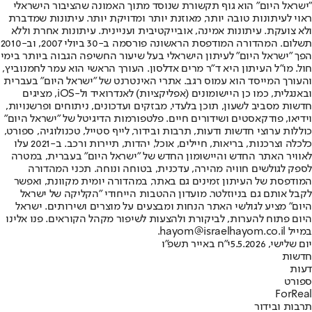
"ישראל היום" הוא גוף תקשורת שנוסד מתוך האמונה שהציבור הישראלי
ראוי לעיתונות טובה יותר, מאוזנת יותר ומדויקת יותר. עיתונות שמדברת
ולא צועקת. עיתונות אמינה, אובייקטיבית ועניינית. עיתונות אחרת וללא
תשלום. המהדורה המודפסת הראשונה פורסמה ב-30 ביולי 2007, וב-2010
הפך "ישראל היום" לעיתון הישראלי בעל שיעור החשיפה הגבוה ביותר בימי
חול. מו"ל העיתון היא ד"ר מרים אדלסון. העורך הראשי הוא עמר לחמנוביץ,
והעורך המייסד הוא עמוס רגב. אתרי האינטרנט של "ישראל היום" בעברית
ובאנגלית, כמו כן היישומונים (אפליקציות) לאנדרואיד ול-iOS, מציגים
חדשות מסביב לשעון, תוכן בלעדי, מבזקים ועדכונים, ניתוחים ופרשנויות,
וידיאו, פודקאסטים ושידורים חיים. פלטפורמות הדיגיטל של "ישראל היום"
כוללות ערוצי חדשות ודעות, תרבות ובידור, לייף סטייל, טכנולוגיה, ספורט,
כלכלה וצרכנות, בריאות, חיילים, אוכל, יהדות, תיירות ורכב. ב-2021 עלו
לאוויר האתר החדש והיישומון החדש של "ישראל היום" בעברית, במטרה
לספק לגולשים חוויה מהירה, עדכנית, בטוחה ונוחה. תכני המהדורה
המודפסת של העיתון זמינים גם באתר, במהדורה יומית מקוונת, ואפשר
לקבל אותם גם בניוזלטר. מועדון ההטבות הייחודי "הקליקה של ישראל
היום" מציע לגולשי האתר הנחות ומבצעים על מוצרים ושירותים. ישראל
היום פתוח להערות, לביקורת ולהצעות לשיפור מקהל הקוראים. פנו אלינו
במייל hayom@israelhayom.co.il.
יום שלישי, 5.5.2026
י"ח באייר תשפ"ו
חדשות
דעות
ספורט
ForReal
תרבות ובידור