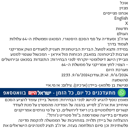
אוכל
מגזין
אנחנו מגייסים
English
X
חדשות
העולם
ארה"ב וסעודיה על סף הסכם היסטורי, הסנאט וממשלת ה-64 עלולות
לעמוד בדרך
במידה ותצא לפועל, הברית הביטחונית תעניק לסעודים נשק אמריקני
וערבות לביטחונה במאבק הכוחות מול איראן • המכשול שצפוי למנוע
מביידן הישג דיפלומטי יוקרתי לפני הבחירות: התנגדות בסנאט ובירושלים
• הצפי: לחץ אמריקני על ממשלת ה-64
מערכת היום
9/6/2024, 21:41
,עודכן
9/6/2024, 22:33
0
השמעה
פגישת בן סלמאן-ביידן (ארכיון). צילום: אי.פי.איי
מאמץ נוסף להגיע להישג לפני הבחירות: ממשל ביידן עומד להציע הסכם
שיחייב את ארה"ב לסייע בהגנה על המדינה מהמפרץ על מנת לעודד
קשרים דיפלומטיים בין ריאד לירושלים, כך על פי גורמים אמריקנים
וסעודים בידיעה שפורסמה ב"וול סטריט ג׳ורנל".
ההצלחה של ביידן תלויה במחויבות של הממשלה להקמת מדינה
פלשתינית וכן סיום המלחמה בעזה. ארה"ב תציג למנהיגים הישראלים את