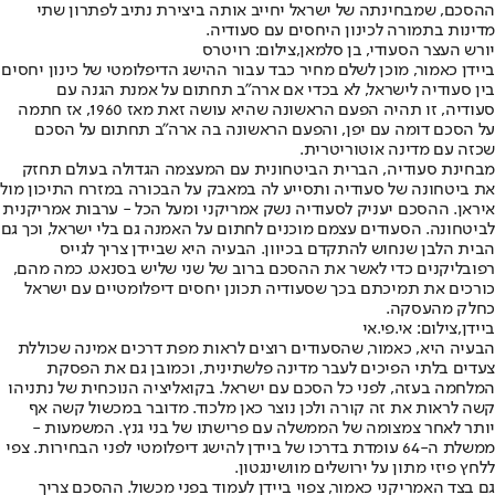
ההסכם, שמבחינתה של ישראל יחייב אותה ביצירת נתיב לפתרון שתי
מדינות בתמורה לכינון היחסים עם סעודיה.
יורש העצר הסעודי, בן סלמאן,צילום: רויטרס
ביידן כאמור, מוכן לשלם מחיר כבד עבור ההישג הדיפלומטי של כינון יחסים
בין סעודיה לישראל, לא בכדי אם ארה"ב תחתום על אמנת הגנה עם
סעודיה, זו תהיה הפעם הראשונה שהיא עושה זאת מאז 1960, אז חתמה
על הסכם דומה עם יפן, והפעם הראשונה בה ארה"ב תחתום על הסכם
שכזה עם מדינה אוטוריטרית.
מבחינת סעודיה, הברית הביטחונית עם המעצמה הגדולה בעולם תחזק
את ביטחונה של סעודיה ותסייע לה במאבק על הבכורה במזרח התיכון מול
איראן. ההסכם יעניק לסעודיה נשק אמריקני ומעל הכל - ערבות אמריקנית
לביטחונה. הסעודים עצמם מוכנים לחתום על האמנה גם בלי ישראל, וכך גם
הבית הלבן שנחוש להתקדם בכיוון. הבעיה היא שביידן צריך לגייס
רפובליקנים כדי לאשר את ההסכם ברוב של שני שליש בסנאט. כמה מהם,
כורכים את תמיכתם בכך שסעודיה תכונן יחסים דיפלומטיים עם ישראל
כחלק מהעסקה.
ביידן,צילום: אי.פי.אי
הבעיה היא, כאמור, שהסעודים רוצים לראות מפת דרכים אמינה שכוללת
צעדים בלתי הפיכים לעבר מדינה פלשתינית, וכמובן גם את הפסקת
המלחמה בעזה, לפני כל הסכם עם ישראל. בקואליציה הנוכחית של נתניהו
קשה לראות את זה קורה ולכן נוצר כאן מלכוד. מדובר במכשול קשה אף
יותר לאחר צמצומה של הממשלה עם פרישתו של בני גנץ. המשמעות -
ממשלת ה-64 עומדת בדרכו של ביידן להישג דיפלומטי לפני הבחירות. צפי
ללחץ פיזי מתון על ירושלים מוושינגטון.
גם בצד האמריקני כאמור, צפוי ביידן לעמוד בפני מכשול. ההסכם צריך