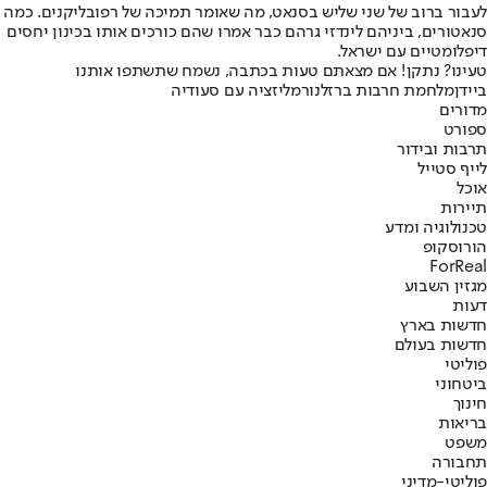
לעבור ברוב של שני שליש בסנאט, מה שאומר תמיכה של רפובליקנים. כמה
סנאטורים, ביניהם לינדזי גרהם כבר אמרו שהם כורכים אותו בכינון יחסים
דיפלומטיים עם ישראל.
טעינו? נתקן! אם מצאתם טעות בכתבה, נשמח שתשתפו אותנו
ביידן
מלחמת חרבות ברזל
נורמליזציה עם סעודיה
מדורים
ספורט
תרבות ובידור
לייף סטייל
אוכל
תיירות
טכנולוגיה ומדע
הורוסקופ
ForReal
מגזין השבוע
דעות
חדשות בארץ
חדשות בעולם
פוליטי
ביטחוני
חינוך
בריאות
משפט
תחבורה
פוליטי-מדיני