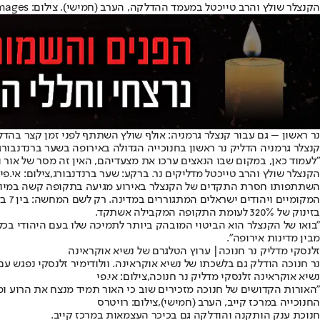
הקנצלר שולץ והרב טייכטל במעמד ההדלקה, הערב (חמישי). צילום: Getty Images
נר ראשון – גם עבור קנצלר גרמניה: אולף שולץ השתתף לפני זמן קצר בהדל
קנצלר גרמניה הדליק נר ראשון בחנוכייה הגדולה באירופה בשער ברנדנבור
"לעמוד כאן, במקום שבו הנאצים ערכו את מצעדיהם, האין זה מסר של אור 
הקנצלר שולץ והרב טייכטל מדליקים נר. ברקע: שער ברנדנבורג,צילום: אי.פי.
בזינוק של 320% לעומת התקופה המקבילה אשתקד.
"בואו של הקנצלר הוא הביטוי המובהק ביותר לתמיכה שלו בעם היהודי בכלל
מבין מדינות אירופה".
זלנסקי מדליק נר חנוכה| ערוץ הטלגרם של נשיא אוקראינה
נר חנוכה הודלק גם בלשכתו של נשיא אוקראינה. וולודימיר זלנסקי נפגש ע
נשיא אוקראינה זלנסקי מדליק נר חנוכה,צילום: אי.פי
"האורות הקדושים של חנוכה מזכירים שוב כי האור תמיד מנצח את הרוע ומ
החנוכייה במרכז קייב, הערב (חמישי),צילום: רויטרס
חנוכת ענק הותקנה והודלקה גם בכיכר העצמאות במרכז קייב.