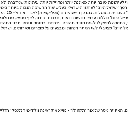
לעיתונות טובה יותר, מאוזנת יותר ומדויקת יותר. עיתונות שמדברת ולא צ
שלום. המהדורה המודפסת הראשונה פורסמה ב-30 ביולי 2007, וב-2010 הפך "ישראל היום" לעיתון הישראלי בעל שי
לחמנוביץ,
ל היום" כוללות ערוצי חדשות ודעות, תרבות ובידור, לייף סטייל, טכנולוגיה
ברית, במטרה לספק לגולשים חוויה מהירה, עדכנית, בטוחה ונוחה. תכני המה
ל היום" מציע לגולשי האתר הנחות ומבצעים על מוצרים ושירותים. ישראל 
 האין זה מסר של אור ותקווה?" • נשיא אוקראינה וולודימיר זלנסקי הדלי