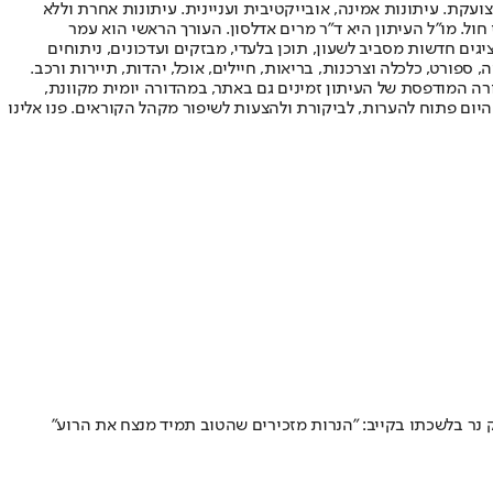
ועקת. עיתונות אמינה, אובייקטיבית ועניינית. עיתונות אחרת וללא
עור החשיפה הגבוה ביותר בימי חול. מו"ל העיתון היא ד"ר מרים אדלסון. העורך הראשי הוא עמר
 והעורך המייסד הוא עמוס רגב. אתרי האינטרנט של "ישראל היום" בעברית ובאנגלית, כמו כן היישומונים (אפליקציות) לאנדרואיד ול-iOS, מציגים חדשות מסביב לשעון, תוכן בלעדי, מבזקים ועדכונים, ניתוחים
, ספורט, כלכלה וצרכנות, בריאות, חיילים, אוכל, יהדות, תיירות ורכב.
דורה המודפסת של העיתון זמינים גם באתר, במהדורה יומית מקוונת,
היום פתוח להערות, לביקורת ולהצעות לשיפור מקהל הקוראים. פנו אלינו
ק נר בלשכתו בקייב: "הנרות מזכירים שהטוב תמיד מנצח את הרוע"