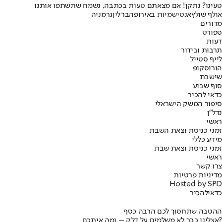
טעינו? נתקן! אם מצאתם טעות בכתבה, נשמח שתשתפו אותנו
אולף שולץ
אנטישמיות באירופה
ברלין
גרמניה
מדורים
ספורט
דעות
תרבות ובידור
לייף סטייל
הורוסקופ
שישבת
סוף שבוע
כדאי להכיר
סיפור המשק הישראלי
נדל"ן
ראשי
זמני כניסת וצאת השבת
מידע כללי
זמני כניסת וצאת שבת
ראשי
צרו קשר
מדיניות פרטיות
Hosted by SPD
כדאי
להכיר
ההטבה שתחסוך לכם הרבה כסף
אצלינו כבר לא משלמים על דלק – ומה איתכם?