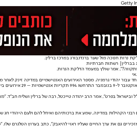
קת נרות חנוכה מול שער ברנדנבורג במרכז ברלין.
ג בברלין| רשתות חברתיות
ותקווה?", אמר שולץ במעמד הדלקת הנרות.
אי
המקומיים ויהודים ישראלים המת
 ובישראל בפרט", אמר הרב יהודה טייכטל, רבה של ברלין ושליח חב"ד. "מ
ם רבני הקהילות במדינה, שמע את ברכותיהם ואיחל להם ולעם היהודי חג ש
זכירים גם את ערך החיים שעליו ראוי להיאבק", כתב בערוץ הטלגרם שלו. 