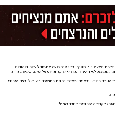
השתתפותו חסרת התקדים של הקנצלר באירוע מגיעה בתקופה קשה במיוחד עבור יהודי גרמניה. מספר האירועים האנטישמיים במדינה זינק לאחר מתקפת חמאס ב-7 באוקטובר ועורר חשש מתמיד לשלום היהודים
גוררים במדינה. רק לשם המחשה: בין 7 באוקטובר ל-9 בנובמבר התרחשו 994 תקריות אנטישמיות – 29 אירועים ביום בממוצע. לפי האיגוד הפדרלי לחקר ומידע על האנטישמיות, מדובר
אז הטבח הנורא, גרמניה עומדת בחזית התמיכה בישראל ובעם היהודי,
מח.
"מאחל לקהילה היהודית חנוכה שמח!"