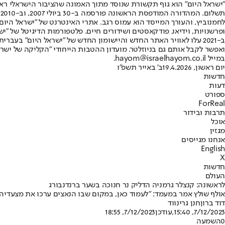
"ישראל היום" הוא גוף תקשורת שנוסד מתוך האמונה שהציבור הישראלי ראוי 
ת
ופרשנויות, וידיאו, פודקאסטים ושידורים חיים. פלטפורמות הדיגיטל של "ישרא
ב-2021 עלו לאוויר האתר החדש והיישומון החדש של "ישראל היום" בע
ואפשר לקבל אותם גם בניוזלטר. מועדון ההטבות הייחודי "הקליקה של ישרא
במייל hayom@israelhayom.co.il.
יום ראשון, 19.4.2026
ב' באייר תשפ"ו
חדשות
דעות
ספורט
ForReal
תרבות ובידור
אוכל
מגזין
אנחנו מגייסים
English
X
חדשות
העולם
לראשונה: קנצלר גרמניה הדליק נר חנוכה בשער ברנדנבורג
אולף שולץ אמר במעמד: "לעמוד כאן, במקום שבו הנאצים ערכו את מצעדיהם,
דוד ברון
חנן גרינווד
7/12/2023, 15:40
,עודכן
7/12/2023, 18:55
0
השמעה