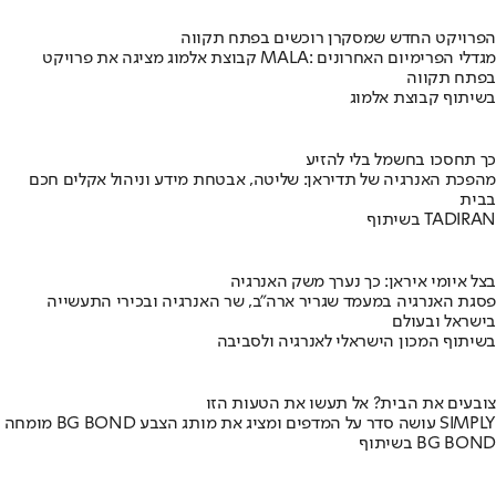
הפרויקט החדש שמסקרן רוכשים בפתח תקווה
קבוצת אלמוג מציגה את פרויקט MALA: מגדלי הפרימיום האחרונים
בפתח תקווה
בשיתוף קבוצת אלמוג
כך תחסכו בחשמל בלי להזיע
מהפכת האנרגיה של תדיראן: שליטה, אבטחת מידע וניהול אקלים חכם
בבית
בשיתוף TADIRAN
בצל איומי איראן: כך נערך משק האנרגיה
פסגת האנרגיה במעמד שגריר ארה"ב, שר האנרגיה ובכירי התעשייה
בישראל ובעולם
בשיתוף המכון הישראלי לאנרגיה ולסביבה
צובעים את הבית? אל תעשו את הטעות הזו
מומחה BG BOND עושה סדר על המדפים ומציג את מותג הצבע SIMPLY
בשיתוף BG BOND