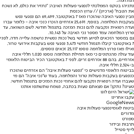
המלחמה.
נתניהו בטקס הממלכתי לנפגעי פעולות האיבה: "נחזיר את כולם, לא נשכח
את הטבח" (ארכיון) // ערוץ הכנסת
מבין נפגעי האיבה שהוכרו מאז 7 באוקטובר, 69,499 הם נפגעי נפש
בעקבות המלחמה. בנוסף, 25,691 אזרחים הוכרו כנכי איבה - כלומר עברו
ועדה רפואית ונקבעה להם נכות המזכה בתגמול חודשי. לשם השוואה, עד
פרוץ המלחמה עמד מספר נכי האיבה על 10,143.
גם במספר הזכאים לסיוע חודשי בשל נכות נפשית נרשמה עלייה חדה. לפני
7 באוקטובר קיבלו תגמול חודשי 3,473 נפגעי נפש בעקבות אירועי טרור,
ואילו מאז פרוץ המלחמה נוספו 25,117 זכאים נוספים.
עוד עולה מהנתונים כי מאז תחילת המלחמה נוספו 1,020 חללי איבה
אזרחיים, בהם 88 אזרחים זרים. לפני 7 באוקטובר הכיר הביטוח הלאומי
ב-2,324 חללי איבה.
בביטוח הלאומי מדגישים כי "נפגעי פעולות איבה" הם אזרחים שהוכרו
כנפגעים בעקבות פעולות טרור והמלחמה, בעוד ש"נכי איבה" הם מי
שעברו ועדה רפואית ונקבעו להם אחוזי נכות המזכים בתגמול חודשי.
טעינו? נתקן! אם מצאתם טעות בכתבה, נשמח שתשתפו אותנו
עקבו אחרינו
G
o
o
g
l
e
News
ביטוח לאומי
נפגעי פעולות איבה
מדורים
ספורט
תרבות ובידור
לייף סטייל