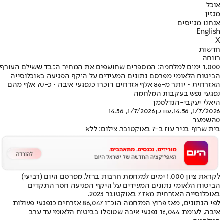
אוכל
מגזין
אנחנו מגייסים
English
X
חדשות
רווחה
1,000 ימים למלחמה: המספרים שחושפים את המחיר הכבד ששילם העורף
הביטוח הלאומי מפרסם נתונים המעידים על היקף הפגיעה באוכלוסייה
האזרחית • יותר מ-86 אלף אזרחים הוכרו כנפגעי איבה • כ-70 אלף מהם
נפגעי נפש בעקבות המלחמה
היאלי יעקבי-הנדלסמן
1/7/2026, 14:56
,עודכן
1/7/2026, 14:56
0
השמעה
בית שרוף בניר עוז ב-7 באוקטובר. צילום: ללא
לקראת ציון 1,000 ימים למלחמת חרבות ברזל, מפרסם היום (רביעי)
הביטוח הלאומי נתונים המעידים על היקף הפגיעה חסר התקדים
באוכלוסייה האזרחית מאז 7 באוקטובר 2023.
לפי הנתונים, מאז פרוץ המלחמה הוכרו 86,047 אזרחים כנפגעי פעולות
איבה, לעומת 16,044 נפגעי איבה שטופלו בביטוח הלאומי עד ערב