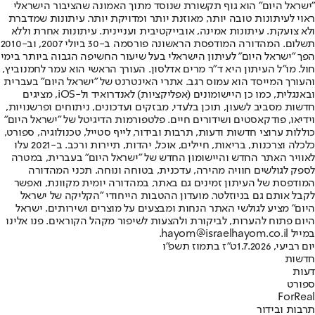
"ישראל היום" הוא גוף תקשורת שנוסד מתוך האמונה שהציבור הישראלי
ראוי לעיתונות טובה יותר, מאוזנת יותר ומדויקת יותר. עיתונות שמדברת
ולא צועקת. עיתונות אמינה, אובייקטיבית ועניינית. עיתונות אחרת וללא
תשלום. המהדורה המודפסת הראשונה פורסמה ב-30 ביולי 2007, וב-2010
הפך "ישראל היום" לעיתון הישראלי בעל שיעור החשיפה הגבוה ביותר בימי
חול. מו"ל העיתון היא ד"ר מרים אדלסון. העורך הראשי הוא עמר לחמנוביץ,
והעורך המייסד הוא עמוס רגב. אתרי האינטרנט של "ישראל היום" בעברית
ובאנגלית, כמו כן היישומונים (אפליקציות) לאנדרואיד ול-iOS, מציגים
חדשות מסביב לשעון, תוכן בלעדי, מבזקים ועדכונים, ניתוחים ופרשנויות,
וידיאו, פודקאסטים ושידורים חיים. פלטפורמות הדיגיטל של "ישראל היום"
כוללות ערוצי חדשות ודעות, תרבות ובידור, לייף סטייל, טכנולוגיה, ספורט,
כלכלה וצרכנות, בריאות, חיילים, אוכל, יהדות, תיירות ורכב. ב-2021 עלו
לאוויר האתר החדש והיישומון החדש של "ישראל היום" בעברית, במטרה
לספק לגולשים חוויה מהירה, עדכנית, בטוחה ונוחה. תכני המהדורה
המודפסת של העיתון זמינים גם באתר, במהדורה יומית מקוונת, ואפשר
לקבל אותם גם בניוזלטר. מועדון ההטבות הייחודי "הקליקה של ישראל
היום" מציע לגולשי האתר הנחות ומבצעים על מוצרים ושירותים. ישראל
היום פתוח להערות, לביקורת ולהצעות לשיפור מקהל הקוראים. פנו אלינו
במייל hayom@israelhayom.co.il.
יום רביעי, 1.7.2026
ט"ז בתמוז תשפ"ו
חדשות
דעות
ספורט
ForReal
תרבות ובידור