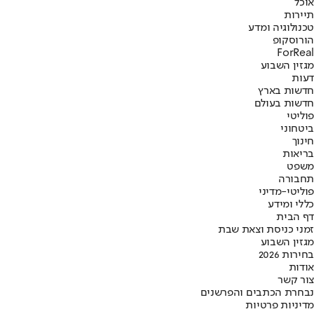
אוכל
תיירות
טכנולוגיה ומדע
הורוסקופ
ForReal
מגזין השבוע
דעות
חדשות בארץ
חדשות בעולם
פוליטי
ביטחוני
חינוך
בריאות
משפט
תחבורה
פוליטי-מדיני
כללי ומידע
דף הבית
זמני כניסת וצאת שבת
מגזין השבוע
בחירות 2026
אודות
צור קשר
נבחרת הכתבים והפרשנים
מדיניות פרטיות