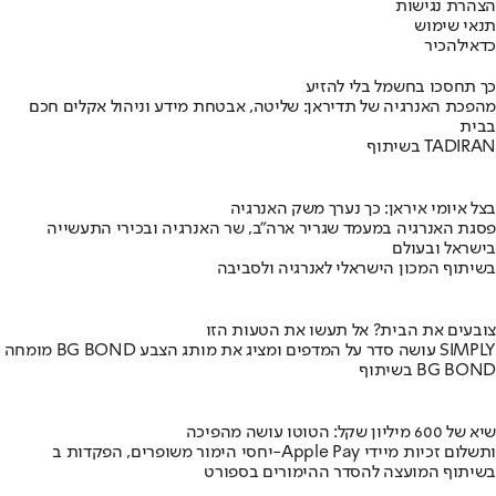
הצהרת נגישות
תנאי שימוש
כדאי
להכיר
כך תחסכו בחשמל בלי להזיע
מהפכת האנרגיה של תדיראן: שליטה, אבטחת מידע וניהול אקלים חכם
בבית
בשיתוף TADIRAN
בצל איומי איראן: כך נערך משק האנרגיה
פסגת האנרגיה במעמד שגריר ארה"ב, שר האנרגיה ובכירי התעשייה
בישראל ובעולם
בשיתוף המכון הישראלי לאנרגיה ולסביבה
צובעים את הבית? אל תעשו את הטעות הזו
מומחה BG BOND עושה סדר על המדפים ומציג את מותג הצבע SIMPLY
בשיתוף BG BOND
שיא של 600 מיליון שקל: הטוטו עושה מהפיכה
יחסי הימור משופרים, הפקדות ב-Apple Pay ותשלום זכיות מיידי
בשיתוף המועצה להסדר ההימורים בספורט