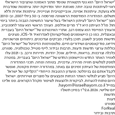
"ישראל היום" הוא גוף תקשורת שנוסד מתוך האמונה שהציבור הישראלי
ראוי לעיתונות טובה יותר, מאוזנת יותר ומדויקת יותר. עיתונות שמדברת
ולא צועקת. עיתונות אמינה, אובייקטיבית ועניינית. עיתונות אחרת וללא
תשלום. המהדורה המודפסת הראשונה פורסמה ב-30 ביולי 2007, וב-2010
הפך "ישראל היום" לעיתון הישראלי בעל שיעור החשיפה הגבוה ביותר בימי
חול. מו"ל העיתון היא ד"ר מרים אדלסון. העורך הראשי הוא עמר לחמנוביץ,
והעורך המייסד הוא עמוס רגב. אתרי האינטרנט של "ישראל היום" בעברית
ובאנגלית, כמו כן היישומונים (אפליקציות) לאנדרואיד ול-iOS, מציגים
חדשות מסביב לשעון, תוכן בלעדי, מבזקים ועדכונים, ניתוחים ופרשנויות,
וידיאו, פודקאסטים ושידורים חיים. פלטפורמות הדיגיטל של "ישראל היום"
כוללות ערוצי חדשות ודעות, תרבות ובידור, לייף סטייל, טכנולוגיה, ספורט,
כלכלה וצרכנות, בריאות, חיילים, אוכל, יהדות, תיירות ורכב. ב-2021 עלו
לאוויר האתר החדש והיישומון החדש של "ישראל היום" בעברית, במטרה
לספק לגולשים חוויה מהירה, עדכנית, בטוחה ונוחה. תכני המהדורה
המודפסת של העיתון זמינים גם באתר, במהדורה יומית מקוונת, ואפשר
לקבל אותם גם בניוזלטר. מועדון ההטבות הייחודי "הקליקה של ישראל
היום" מציע לגולשי האתר הנחות ומבצעים על מוצרים ושירותים. ישראל
היום פתוח להערות, לביקורת ולהצעות לשיפור מקהל הקוראים. פנו אלינו
במייל hayom@israelhayom.co.il.
יום שלישי, 2.6.2026
י"ז בסיון תשפ"ו
חדשות
דעות
ספורט
ForReal
תרבות ובידור