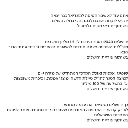
אתם עוד לא שם? הטיסה למונדיאל כבר יצאה
יונדאי לוקחת אתכם לבמה הכי גדולה בעולם
בשיתוף יונדאי מבית כלמוביל
ירושלים 2040: העיר נערכת ל- 1.5 מליון תושבים
מנכ"לית העירייה מציגה תוכנית להשארת הצעירים ובניית עתיד הדור
הבא
בשיתוף עיריית ירושלים
שופינג, אמנות ואוכל: המרכז המתחדש של מזרח י-ם
קפיצה קטנה לחו"ל: טיילת חדשה, מיצגי אמנות, וכיכרות משופצות
בהשקעה של 100 מיליון ₪
בשיתוף עיריית ירושלים
כך ירושלים ממציאה את עצמה מחדש
לא רק קודש – המהפכה המודרנית שעוברת י-ם מחזירה אותה לפסגת
התיירות הישראלית
בשיתוף עיריית ירושלים