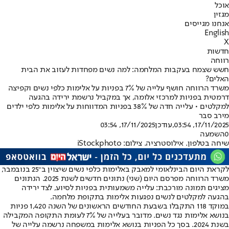
אוכל
מגזין
אנחנו מגייסים
English
X
חדשות
רווחה
חשש שצמח בעקבות המלחמה: למה נשים מפחדות לעזוב את הבית
האלים?
משרד הרווחה חושף עלייה של 7% בפניות על אלימות כלפי נשים וקפיצה
דרמטית בפניות למרכזי אלומה, אך במקביל נרשמת ירידה בהגעה
למקלטים • עלייה חדה של 38% בפניות המדווחות על אלימות כלפי ילדים
מירב סבר
17/11/2025, 03:54
,עודכן
17/11/2025, 03:54
0
השמעה
שיחה בטלפון. אילוסטרציה. צילום: iStockphoto
לקראת היום הבינלאומי למאבק באלימות כלפי נשים שיצוין ב־25 בנובמבר,
משרד הרווחה מפרסם היום (שני) נתונים חדשים לשנת 2025. הנתונים
מציגים תמונה מורכבת: עלייה משמעותית בפניות לסיוע, לצד ירידה
בהגעה למקלטים לנשים נפגעות אלימות בתקופת מלחמה.
במוקד 118 התקבלו בשבעת החודשים הראשונים של השנה 1,420 פניות
בנושא אלימות נגד נשים. מדובר בעלייה של 7% לעומת התקופה המקבילה
בשנת 2024. בסך כל הפניות בנושא אלימות במשפחה נרשמה עלייה של