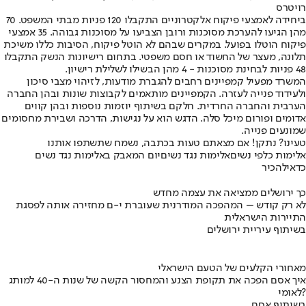
רויטרס
ביחידה לאמצעי פיקוח אלקטרוניים התקבלו 120 פניות מבתי המשפט. 70
מהן הגיעו להערכת מסוכנות ורובן הצביעו על מסוכנות גבוהה. 35 אמצעי
פיקוח הוטלו בפועל. במקרים שבהם לא הוטל פיקוח, הסיבות כללו משיכת
תלונה, מעצר של החשוד או חסם משפטי. בתחום רישיונות הנשק התקבלו
48 פניות לבחינת מסוכנות - 4 מהן הבשילו לשלילת רישיון.
המשרד מפעיל קמפיינים רחבים להגברת מודעות, לזיהוי מצבי סיכון
ולעידוד פנייה לעזרה. הקמפיינים מותאמים לקבוצות שונות ובהן החברה
הערבית והחברה החרדית. חלקם בשיתוף יוזמות נוספות ובהן קווים
אדומים ופורום מיכל סלה. הדגש הוא על נגישות, הדרכה ושבירת מחסומים
שמונעים פנייה.
טעינו? נתקן! אם מצאתם טעות בכתבה, נשמח שתשתפו אותנו
אלימות כלפי נשים
אלימות נגד נשים
יום המאבק באלימות נגד נשים
כדאי
להכיר
כך ירושלים ממציאה את עצמה מחדש
לא רק קודש – המהפכה המודרנית שעוברת י-ם מחזירה אותה לפסגת
התיירות הישראלית
בשיתוף עיריית ירושלים
מאחורי הקלעים של הטעם הישראלי
איך אסם הפכה את תקופת הצנע והמחסור הקשה של שנות ה-40 למותג
לאומי?
בשיתוף אסם