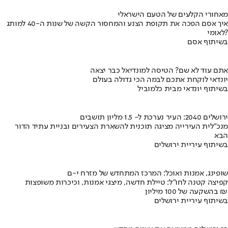
מאחורי הקלעים של הטעם הישראלי
איך אסם הפכה את תקופת הצנע והמחסור הקשה של שנות ה-40 למותג
לאומי?
בשיתוף אסם
אתם עוד לא שם? הטיסה למונדיאל כבר יצאה
יונדאי לוקחת אתכם לבמה הכי גדולה בעולם
בשיתוף יונדאי מבית כלמוביל
ירושלים 2040: העיר נערכת ל- 1.5 מליון תושבים
מנכ"לית העירייה מציגה תוכנית להשארת הצעירים ובניית עתיד הדור
הבא
בשיתוף עיריית ירושלים
שופינג, אמנות ואוכל: המרכז המתחדש של מזרח י-ם
קפיצה קטנה לחו"ל: טיילת חדשה, מיצגי אמנות, וכיכרות משופצות
בהשקעה של 100 מיליון ₪
בשיתוף עיריית ירושלים