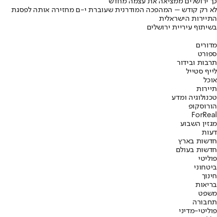
כך ירושלים ממציאה את עצמה מחדש
לא רק קודש – המהפכה המודרנית שעוברת י-ם מחזירה אותה לפסגת
התיירות הישראלית
בשיתוף עיריית ירושלים
מדורים
ספורט
תרבות ובידור
לייף סטייל
אוכל
תיירות
טכנולוגיה ומדע
הורוסקופ
ForReal
מגזין השבוע
דעות
חדשות בארץ
חדשות בעולם
פוליטי
ביטחוני
חינוך
בריאות
משפט
תחבורה
פוליטי-מדיני