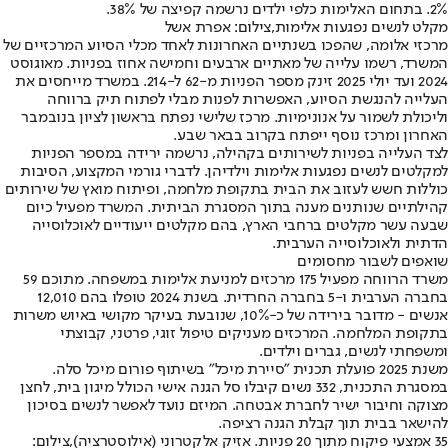
2%. בתחום האלימות כלפי ילדים נרשמה קפיצה של 38%.
מקלט לנשים נפגעות אלימות,צילום: אפרת אשל
מרכזי אלומה, שהפכו בשנתיים האחרונות לאחד מכלי הסיוע המרכזיים של
המשרד, רשמו עלייה של מאתיים ארבעים וחמישה אחוז בפניות. מאוגוסט
2024 ועד יולי 2025 זינק מספר הפניות מ-62 ל-214. במשרד מייחסים את
העלייה להנגשת הסיוע, האפשרות לפנות מבלי לפתוח תיק ברווחה
וליכולת לשמור על אנונימיות. מרכז שלישי נפתח בראשון לציון בנובמבר
האחרון ומרכז נוסף ייפתח בקרוב בבאר שבע.
לצד העלייה בפניות לשירותים בקהילה, נרשמה ירידה במספר הפניות
למקלטים לנשים נפגעות אלימות וילדיהן. לדברי גורמי המקצוע, הסיבות
כוללות חשש לעזוב את הבית בתקופת מלחמה, ופיתוח מואץ של שירותים
קהילתיים שנותנים מענה בתוך המסגרת הביתית. המשרד מפעיל כיום
שבעה עשר מקלטים ברחבי הארץ, בהם מקלטים ייעודיים לאוכלוסייה
הדתית ולאוכלוסייה הערבית.
שואפים לשבור מחסומים
משרד הרווחה מפעיל 175 מרכזים למניעת אלימות במשפחה. מתוכם 59
בחברה הערבית ו-5 בחברה החרדית. בשנת 2024 טופלו בהם 12,010
אנשים - מדובר בירידה של כ-10%, שנובעת בעיקר מקושי באיוש משרות
בתקופת המלחמה. המרכזים מעניקים טיפול זוגי, פרטני, קבוצתי
ומשפחתי לנשים, גברים וילדים.
משנת 2025 פועלת תכנית "סיירת מיכל" בשיתוף פורום מיכל סלה.
במסגרת התכנית, 332 נשים קיבלו סל הגנה אישי הכולל מיגון בית, לחצן
מצוקה וחיבור ישיר לחברת אבטחה. המיזם נועד לאפשר לנשים בסיכון
להישאר בבית תוך קבלת הגנה רציפה.
35 אמצעי פיקוח מתוך 20 פניות. אזיק אלקטרוני (אילוסטרציה),צילום: