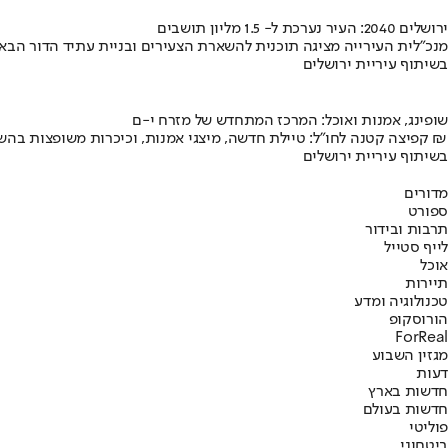
ירושלים 2040: העיר נערכת ל- 1.5 מליון תושבים
מנכ"לית העירייה מציגה תוכנית להשארת הצעירים ובניית עתיד הדור הבא
בשיתוף עיריית ירושלים
שופינג, אמנות ואוכל: המרכז המתחדש של מזרח י-ם
קפיצה קטנה לחו"ל: טיילת חדשה, מיצגי אמנות, וכיכרות משופצות בהשקעה של 100 מיליון ₪
בשיתוף עיריית ירושלים
מדורים
ספורט
תרבות ובידור
לייף סטייל
אוכל
תיירות
טכנולוגיה ומדע
הורוסקופ
ForReal
מגזין השבוע
דעות
חדשות בארץ
חדשות בעולם
פוליטי
ביטחוני