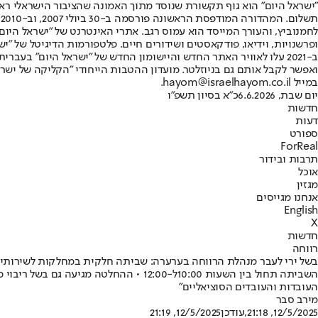
"ישראל היום" הוא גוף תקשורת שנוסד מתוך האמונה שהציבור הישראלי ראוי 
ת
ופרשנויות, וידיאו, פודקאסטים ושידורים חיים. פלטפורמות הדיגיטל של "ישרא
ב-2021 עלו לאוויר האתר החדש והיישומון החדש של "ישראל היום" בע
ואפשר לקבל אותם גם בניוזלטר. מועדון ההטבות הייחודי "הקליקה של ישרא
במייל hayom@israelhayom.co.il.
יום שבת, 6.6.2026
כ"א בסיון תשפ"ו
חדשות
דעות
ספורט
ForReal
תרבות ובידור
אוכל
מגזין
אנחנו מגייסים
English
X
חדשות
רווחה
בשל ירי לעבר מנהלת הרווחה בערערה: שביתה חלקית במחלקות לשירותי
השביתה תחול בין השעות 10:00ל-12:00 
העובדות והעובדים הסוציאליים"
מירב סבר
12/5/2025, 21:18
,עודכן
12/5/2025, 21:19