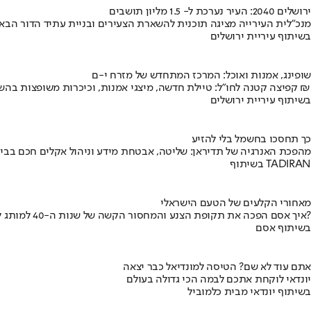
ירושלים 2040: העיר נערכת ל- 1.5 מליון תושבים
מנכ"לית העירייה מציגה תוכנית להשארת הצעירים ובניית עתיד הדור הבא
בשיתוף עיריית ירושלים
שופינג, אמנות ואוכל: המרכז המתחדש של מזרח י-ם
קפיצה קטנה לחו"ל: טיילת חדשה, מיצגי אמנות, וכיכרות משופצות בהשקעה של 100 מיליון ₪
בשיתוף עיריית ירושלים
כך תחסכו בחשמל בלי להזיע
מהפכת האנרגיה של תדיראן: שליטה, אבטחת מידע וניהול אקלים חכם בבי
בשיתוף TADIRAN
מאחורי הקלעים של הטעם הישראלי
איך אסם הפכה את תקופת הצנע והמחסור הקשה של שנות ה-40 למותג לאומי?
בשיתוף אסם
אתם עוד לא שם? הטיסה למונדיאל כבר יצאה
יונדאי לוקחת אתכם לבמה הכי גדולה בעולם
בשיתוף יונדאי מבית כלמוביל