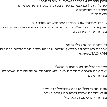
למען רווחתם של אזרחי ישראל, יחששו לחייהם".
טעינו? נתקן! אם מצאתם טעות בכתבה, נשמח שתשתפו אותנו
משרד הרווחה
שביתה
כדאי
להכיר
שופינג, אמנות ואוכל: המרכז המתחדש של מזרח י-ם
קפיצה קטנה לחו"ל: טיילת חדשה, מיצגי אמנות, וכיכרות משופצות בהשקעה של 100 מיליון ₪
בשיתוף עיריית ירושלים
כך תחסכו בחשמל בלי להזיע
מהפכת האנרגיה של תדיראן: שליטה, אבטחת מידע וניהול אקלים חכם בבי
בשיתוף TADIRAN
מאחורי הקלעים של הטעם הישראלי
איך אסם הפכה את תקופת הצנע והמחסור הקשה של שנות ה-40 למותג לאומי?
בשיתוף אסם
אתם עוד לא שם? הטיסה למונדיאל כבר יצאה
יונדאי לוקחת אתכם לבמה הכי גדולה בעולם
בשיתוף יונדאי מבית כלמוביל