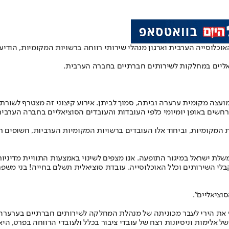
האוכלוסייה הערבית וארגון מנהלי שירותי רווחה ברשויות המקומיות, הוד
אליים במחלקות לשירותים חברתיים בחברה הערבית.
צה מקומית ערערה וביתה, סמוך לביתן. אירוע קיצוני זה מצטרף לשורת א
שים באופן יומיומי כלפי העובדות והעובדים הסוציאליים בחברה הערבית
המקומיות, וביחוד אלו העובדים ברשויות המקומיות הערביות, חשופים תד
לת ישראל במיגור התופעה. אנו מצפים לשינוי באמצעות התוויית מדיניו
לי השירותים וכלל האוכלוסייה. עובדת סוציאלית תשלם בחייה! בני משפח
וציאליים".
 את הירי לעבר מכוניתה של מנהלת המחלקה לשירותים חברתיים בערערה. ז
ימות וניסיונות רצח של עובדי ציבור בכלל ולעובדי הרווחה בפרט, היא ח