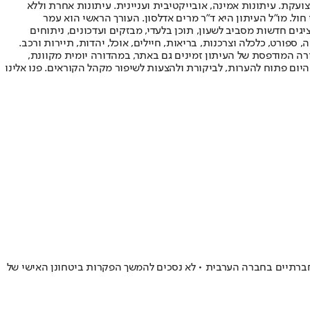
ועקת. עיתונות אמינה, אובייקטיבית ועניינית. עיתונות אחרת וללא
עור החשיפה הגבוה ביותר בימי חול. מו"ל העיתון היא ד"ר מרים אדלסון. העורך הראשי הוא עמר
 והעורך המייסד הוא עמוס רגב. אתרי האינטרנט של "ישראל היום" בעברית ובאנגלית, כמו כן היישומונים (אפליקציות) לאנדרואיד ול-iOS, מציגים חדשות מסביב לשעון, תוכן בלעדי, מבזקים ועדכונים, ניתוחים
, ספורט, כלכלה וצרכנות, בריאות, חיילים, אוכל, יהדות, תיירות ורכב.
דורה המודפסת של העיתון זמינים גם באתר, במהדורה יומית מקוונת,
היום פתוח להערות, לביקורת ולהצעות לשיפור מקהל הקוראים. פנו אלינו
לקות לשירותים חברתיים בחברה הערבית • לא נסכים להמשך הפקרות ביטחונן האישי של