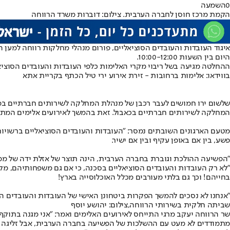
0
השמעה
הקמת מרכז חוסן לחברה הערבית. צילום: דוברות משרד הרווחה
איגוד העובדות והעובדים הסוציאליים, פורום מנהלי מחלקות רווחה למען 
היום בין השעות 10:00-12:00.
ההחלטה מגיעה בשל ריבוי מקרי האלימות כלפי העובדות והעובדים הסוצי
בווידאו: אלימות ברחובות - זירת אירוע ירי טיל הכתף בקריית אתא
שלשום ירו חמושים לעבר רכבן של מנהלת המחלקה לשירותים חברתיים במוע
המחלקה לשירותים חברתיים בכאבול. זאת בהמשך לאירועים אלימים המתרח
מטעם הארגונים השובתים נמסר: "העובדות והעובדים הסוציאליים ברשויות 
פשע, בין אם באופן עקיף ובין אם ישיר.
"הפשיעה ההולכת וגוברת בחברה הערבית, הינה תוצר של אזלת ידה של ממש
"לא רק העובדות והעובדים הסוציאליים בסכנה, כי אם גם משפחותיהם, מקב
בחייהם! וכך גם בלתי מעורבים מכלל האוכלוסייה בארץ!
"אנחנו לא נסכים להמשך הפקרות ביטחונן האישי של העובדות והעובדים הס
שביתה חלקית בשירותי הרווחה,צילום: יהושע יוסף
שר הרווחה יעקב מרגי התייחס לאירועים האלימים ואמר: "אני מגנה בתוקף
מתמודדים לא מעט עם ההשלכות של הפשיעה בחברה הערבית, אבל זליגה של אל