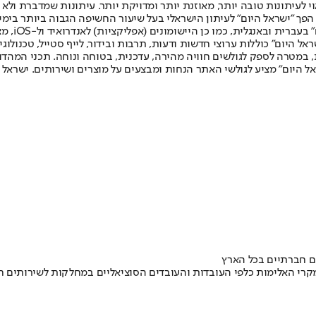
לעיתונות טובה יותר, מאוזנת יותר ומדויקת יותר. עיתונות שמדברת ולא צ
שלום. המהדורה המודפסת הראשונה פורסמה ב-30 ביולי 2007, וב-2010 הפך "ישראל היום" לעיתון הישראלי בעל שי
לחמנוביץ,
ל היום" כוללות ערוצי חדשות ודעות, תרבות ובידור, לייף סטייל, טכנולוגיה
ברית, במטרה לספק לגולשים חוויה מהירה, עדכנית, בטוחה ונוחה. תכני המה
ל היום" מציע לגולשי האתר הנחות ומבצעים על מוצרים ושירותים. ישראל 
ם חברתיים בכל הארץ
• ההחלטה מגיעה גם בשל ריבוי מקרי האלימות כלפי העובדות והעובדים הסוציאליים במח