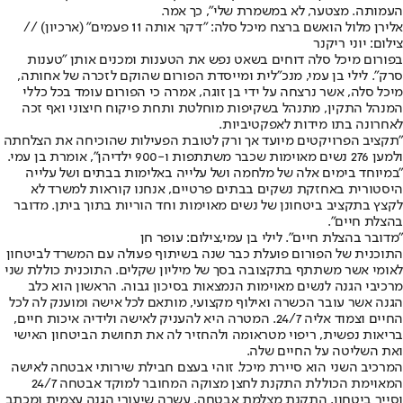
העמותה. מצטער, לא במשמרת שלי", כך אמר.
אלירן מלול הואשם ברצח מיכל סלה: "דקר אותה 11 פעמים" (ארכיון) //
צילום: יוני ריקנר
בפורום מיכל סלה דוחים בשאט נפש את הטענות ומכנים אותן "טענות
סרק". לילי בן עמי, מנכ"לית ומייסדת הפורום שהוקם לזכרה של אחותה,
מיכל סלה, אשר נרצחה על ידי בן זוגה, אמרה כי הפורום עומד בכל כללי
המנהל התקין, מתנהל בשקיפות מוחלטת ותחת פיקוח חיצוני ואף זכה
לאחרונה בתו מידות לאפקטיביות.
"תקציב הפרויקטים מיועד אך ורק לטובת הפעילות שהוכיחה את הצלחתה
ולמען 276 נשים מאוימות שכבר משתתפות ו-900 ילדיהן", אומרת בן עמי.
"במיוחד בימים אלה של מלחמה ושל עלייה באלימות בבתים ושל עלייה
היסטורית באחזקת נשקים בבתים פרטיים, אנחנו קוראות למשרד לא
לקצץ בתקציב ביטחונן של נשים מאוימות וחד הוריות בתוך ביתן. מדובר
בהצלת חיים".
"מדובר בהצלת חיים". לילי בן עמי,צילום: עופר חן
התוכנית של הפורום פועלת כבר שנה בשיתוף פעולה עם המשרד לביטחון
לאומי אשר משתתף בתקצובה בסך של מיליון שקלים. התוכנית כוללת שני
מרכיבי הגנה לנשים מאוימות הנמצאות בסיכון גבוה. הראשון הוא כלב
הגנה אשר עובר הכשרה ואילוף מקצועי, מותאם לכל אישה ומוענק לה לכל
החיים וצמוד אליה 24/7. המטרה היא להעניק לאישה ולידיה איכות חיים,
בריאות נפשית, ריפוי מטראומה ולהחזיר לה את תחושת הביטחון האישי
ואת השליטה על החיים שלה.
המרכיב השני הוא סיירת מיכל. זוהי בעצם חבילת שירותי אבטחה לאישה
המאוימת הכוללת התקנת לחצן מצוקה המחובר למוקד אבטחה 24/7
וסייר ביטחון, התקנת מצלמת אבטחה, עשרה שיעורי הגנה עצמית ומכתב