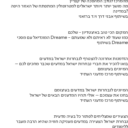
מהמרכז לגולן: המהפכה של קצרין
מה מושך יותר ויותר ישראלים למטרופולין המתפתח של האזור היפה
במדינה?
בשיתוף אבני דרך וי.ד ברזאני
המקום הכי טוב באיצטדיון - שלכם
המונדיאל עם מסכי Dreame - כמו שעוד לא ראיתם ולא שמעתם
בשיתוף Dreame
הזדמנות אחרונה להצטרף לנבחרות ישראל במדעים
בואו להכיר את חברי נבחרות ישראל במדעים שכבר מחכים לכם –
המיונים בעיצומם
בשיתוף מרכז מדעני העתיד
המיונים לנבחרות ישראל במדעים בעיצומם
בחנו את עצמכם – אולי תהיו המדענים הבאים של ישראל
בשיתוף מרכז מדעני העתיד
הצעירים שמצליחים לפתור כל בעיה מדעית
נבחרת ישראל הצעירה במדעים מעניקה חוויה שהיא הרבה מעבר
ללימודים