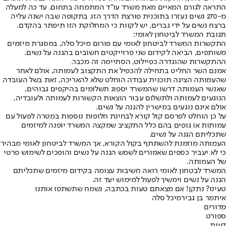
התראה לגורם המאיים מאת משרד עו"ד המתמחה בתחום. עד כה למעלה
מ-270 נשים נעזרו בתוכנית פורצת הדרך הזו. בתקופה שבה ישנה עליה
ברצח נשים על ידי גברים, יש לקוות כי המחלוקת הזו תיפתר בהקדם.
תגובת המשרד לביטחון לאומי:
התקשרות המשרד לביטחון לאומי עם פורום מיכל סלה, במסגרת מיזמים
משותפים, הביאה לקידום שני פרוייקטים חשובים בהגנה על נשים.
ההתקשרות שהוגדרה כפיילוט, הסתיימה זה מכבר.
אמנם השר החליט בתחילה להכפיל את התקצוב לעמותה, אולם לאחר
שהעמותה הציגה תוכנית עבודה הוחלט שלא להאריכה, זאת בשל העובדה
שאנשי העמותה דרשו שהמשרד יספוג תשלומים בהיקפים גבוהים,
הנוגעים לעמותה ולתשלום עבור הוצאות הקשורות לעמותה ולעובדיה,
אולם אינם נוגעים במישרין להגנה על נשים.
על כן הוחלט לפרסם קול קורא לבחינת חלופות נוספות במטרה לפעול עם
עמותות או גופים בהם כלל התקציב שמקצה המשרד יופנה למיזמים
שתכליתם הגנה על נשים.
העמותה מוזמנת להשתתף בקול הקורא, אך המשרד לביטחון לאומי מבהיר
כי לא יעביר כספים שאמורים לשמש הגנה על נשים והופכים לשימוש פרטי
של העמותה.
המשרד לבטחון לאומי רואה חשיבות עצומה בקידום מיזמים שתכליתם
הגנה על נשים וימשיך לפעול למימוש יעד זה.
טעינו? נתקן! אם מצאתם טעות בכתבה, נשמח שתשתפו אותנו
איתמר בן גביר
מיכל סלה
מדורים
ספורט
דעות