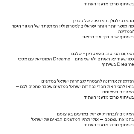
בשיתוף מרכז מדעני העתיד
מהמרכז לגולן: המהפכה של קצרין
מה מושך יותר ויותר ישראלים למטרופולין המתפתח של האזור היפה
במדינה?
בשיתוף אבני דרך וי.ד ברזאני
המקום הכי טוב באיצטדיון - שלכם
המונדיאל עם מסכי Dreame - כמו שעוד לא ראיתם ולא שמעתם
בשיתוף Dreame
הזדמנות אחרונה להצטרף לנבחרות ישראל במדעים
בואו להכיר את חברי נבחרות ישראל במדעים שכבר מחכים לכם –
המיונים בעיצומם
בשיתוף מרכז מדעני העתיד
המיונים לנבחרות ישראל במדעים בעיצומם
בחנו את עצמכם – אולי תהיו המדענים הבאים של ישראל
בשיתוף מרכז מדעני העתיד