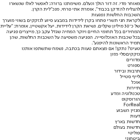
מאוחר מדי. זה דור הולך ונעלם. משימתנו ברורה: לאפשר לאלו שנשארו
להצליח להזדקן בכבוד", אומרת אתי פרחי, מנכ"לית הקרן.
השכבות החלשות נפגעות
לקראת חגי תשרי פתחו בקרן לידידות במבצע סיוע לנזקקים בשווי מוערך
של כ־30 מיליון שקלים. נשיאת הקרן לידידות, יעל אקשטיין, אומרת: "עליית
המחירים בכל תחומי החיים ויוקר המחיה שגדל עקב כך, מייצרים פגיעה
בכל שכבות האוכלוסייה. הפגיעה משפיעה על השכבות החלשות, שהן
תמיד הראשונות להיפגע".
טעינו? נתקן! אם מצאתם טעות בכתבה, נשמח שתשתפו אותנו
נזקקים
סלי מזון
מדורים
ספורט
תרבות ובידור
לייף סטייל
אוכל
תיירות
טכנולוגיה ומדע
הורוסקופ
ForReal
מגזין השבוע
דעות
חדשות בארץ
חדשות בעולם
פוליטי
ביטחוני