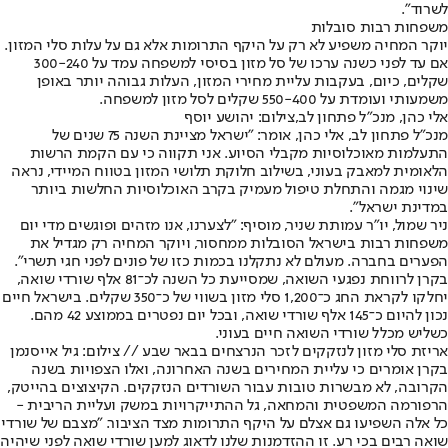
לשרוד".
משפחות רבות סובלות
יוקר המחיה משפיע לא רק על היקף התרומות אלא גם על עלות סלי המזון.
אם עד לפני כשנה ערכו של סל מזון בסיסי למשפחה עמד על 300-240
שקלים, כיום, בעקבות עליית מחירי המזון, העלות גבוהה יותר באופן
משמעותי ועומדת על 550-400 שקלים לסל מזון למשפחה.
אלי כהן, מנכ"ל פתחון לב,צילום: יהושע יוסף
מנכ"ל פתחון לב, אלי כהן, אומר: "ישראל מציינת השנה 75 שנים של
התעלמות מאוכלוסיות מקבלי הסיוע. אני תקווה כי עם הקמת הרשות
הלאומית למאבק בעוני, בשילוב חלוקת תלושי המזון בטווח המיידי, נראה
שינוי מגמה והתחלת טיפול מעמיק בקרב האוכלוסיות החלשות ביותר
במדינת ישראל".
ניר שמול, יו"ר עמותת שניר, מוסיף: "לצערנו, אנו מזהים ופוגשים מדי יום
משפחות רבות בישראל הסובלות ממחסור, ויוקר המחיה רק מגדיל את
הפערים בחברה. מעולם לא נתקלנו בכמות כזו של פונים לפני חגי תשרי".
בקרן לרווחת נפגעי השואה, שמסייעת כל השנה לכ־81 אלף שורדי שואה,
יחלקו לקראת החג כ־1,200 סלי מזון בשווי של כ־350 שקלים. בישראל חיים
נכון להיום כ־145 אלף שורדי שואה, ובכל יום נפטרים בממוצע 42 מהם.
כשליש מכלל שורדי השואה חיים בעוני.
אריזת סלי מזון לנזקקים לזכר הנרצחים בבאר שבע // צילום: גיל אייסנמן
בקרן אומרים כי עליית המחירים בשנה האחרונה, ואלו הצפויות בשנה
הקרובה, לא מבשרות טובות עבור השורדים הנזקקים. הקיצוצים בהייטק,
הרפורמה המשפטית והמחאה, גל ההתייקרויות במשק ועליית הריבית -
כל אלה השפיעו גם אצלם על היקף התרומות מצד הציבור. "מצבם של שורדי
שואה רבים בכי רע. זו ההזדמנות שלנו לדאוג למען שורדי שואה לפני שיהיה