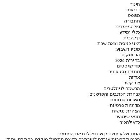
חינוך
בריאות
משפט
תחבורה
פוליטי-מדיני
כללי ומידע
דף הבית
זמני כניסת וצאת שבת
מגזין השבוע
הורוסקופ
בחירות 2026
פודקאסטים
תחזית מזג אוויר
אודות
צור קשר
הרשמה לניוזלטרים
נבחרת הכתבים והפרשנים
משרות פתוחות
מדיניות פרטיות
הצהרת נגישות
תנאי שימוש
כדאי
להכיר
הסוד של איינשטיין שיגדיל לכם את הפנסיה
הריבית דריבית עובדת לטובתכם רק אם תתחילו מוקדם. כך תבנו עתיד