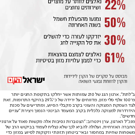
ב"לתת", ארגון הגג של 210 עמותות אשר יחלקו בתקופת החגים יותר
מ־100 אלף סלי מזון, מדווחים על ירידה של כ־29% בהיקף התרומות, זאת
לצד העמקת המצוקה והעוני בקרב מקבלי הסיוע, ומתריעים על סכנת
הידרדרות למצוקה כלכלית בקרב המעמד הבינוני הנמוך ויצירת "עניים
חדשים".
מנכ"ל הארגון, ערן וינטרוב: "הצטברות נסיבות אלה מקשות מאוד על ארגוני
החברה האזרחית, ועלולה להביא לכך שלא נצליח לעמוד בביקוש הרב של
משפחות שחיות במחסור ובאי־ביטחון תזונתי וזקוקות לסיוע במזון כדי