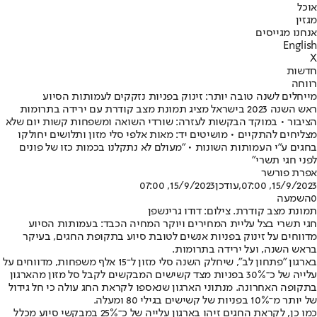
אוכל
מגזין
אנחנו מגייסים
English
X
חדשות
רווחה
מייחלים לשנה טובה יותר: זינוק בפניות נזקקים לעמותות הסיוע
ראש השנה 2023 בישראל מציג תמונת מצב קודרת עם ירידה בתרומות
הציבור • במוקד הבקשות לעזרה: שורדי השואה ומשפחות קשות יום שלא
מצליחים להתקיים • מושיטים יד: מאות אלפי סלי מזון ותלושים יחולקו
בחגים ע"י העמותות השונות • "מעולם לא נתקלנו בכמות כזו של פונים
לפני חגי תשרי"
אפרת פורשר
15/9/2023, 07:00
,עודכן
15/9/2023, 07:00
0
השמעה
תמונת מצב קודרת. צילום: דודו גרינשפן
חגי תשרי בצל עליית המחירים ויוקר המחיה הכבד: בעמותות הסיוע
מדווחים על זינוק בפניות אנשים לטובת סיוע בתקופת החגים, בעיקר
בראש השנה, ועל ירידה בתרומות.
בארגון "פתחון לב", שיחלק השנה סלי מזון ל־15 אלף משפחות, מדווחים על
עלייה של כ־30% בפניות מצד קשישים המבקשים לקבל סל מזון מהארגון
בתקופה האחרונה. מנתוני הארגון שנאספו לקראת החג עולה כי חל גידול
של יותר מ־10% בפניות של קשישים בגילי 80 ומעלה.
כמו כן, לקראת החגים זיהו בארגון עלייה של כ־25% במבקשי סיוע מכלל