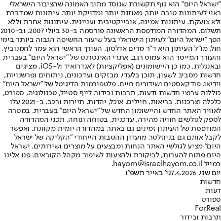
"ישראל היום" הוא גוף תקשורת שנוסד מתוך האמונה שהציבור הישראלי
ראוי לעיתונות טובה יותר, מאוזנת יותר ומדויקת יותר. עיתונות שמדברת
ולא צועקת. עיתונות אמינה, אובייקטיבית ועניינית. עיתונות אחרת וללא
תשלום. המהדורה המודפסת הראשונה פורסמה ב-30 ביולי 2007, וב-2010
הפך "ישראל היום" לעיתון הישראלי בעל שיעור החשיפה הגבוה ביותר בימי
חול. מו"ל העיתון היא ד"ר מרים אדלסון. העורך הראשי הוא עמר לחמנוביץ,
והעורך המייסד הוא עמוס רגב. אתרי האינטרנט של "ישראל היום" בעברית
ובאנגלית, כמו כן היישומונים (אפליקציות) לאנדרואיד ול-iOS, מציגים
חדשות מסביב לשעון, תוכן בלעדי, מבזקים ועדכונים, ניתוחים ופרשנויות,
וידיאו, פודקאסטים ושידורים חיים. פלטפורמות הדיגיטל של "ישראל היום"
כוללות ערוצי חדשות ודעות, תרבות ובידור, לייף סטייל, טכנולוגיה, ספורט,
כלכלה וצרכנות, בריאות, חיילים, אוכל, יהדות, תיירות ורכב. ב-2021 עלו
לאוויר האתר החדש והיישומון החדש של "ישראל היום" בעברית, במטרה
לספק לגולשים חוויה מהירה, עדכנית, בטוחה ונוחה. תכני המהדורה
המודפסת של העיתון זמינים גם באתר, במהדורה יומית מקוונת, ואפשר
לקבל אותם גם בניוזלטר. מועדון ההטבות הייחודי "הקליקה של ישראל
היום" מציע לגולשי האתר הנחות ומבצעים על מוצרים ושירותים. ישראל
היום פתוח להערות, לביקורת ולהצעות לשיפור מקהל הקוראים. פנו אלינו
במייל hayom@israelhayom.co.il.
יום שני, 27.4.2026
י' באייר תשפ"ו
חדשות
דעות
ספורט
ForReal
תרבות ובידור