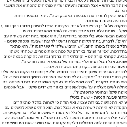
אכיפת עבירות התנועה כלפי רוכבי הקורקינטים והאופניים החשמליים
אינה דבר חדש - אבל הכמות והעיתוי עדיין מצליחים להפתיע את תושבי
המרכז.
"הגיע הזמן להוריד את הכפפות במאבק הזה": זינוק במספר דוחות
התנועה בשנה האחרונה
במקרה של ע׳ בן ה-29 מתל אביב, הקנסות הפכו לחשבון מרוכז בסך 7,000
שקל - שנחת עליו ברגע אחד, חודשים לאחר שהעבירות בוצעו.
״בפעם הבאה אסע בלי מספר בקורקינט״, הוא אומר בהתרסה בשיחה עם
״היום״. לדבריו, בתוך תקופה קצרה נרשמו לחובתו שבעה קנסות שונים -
חלקם אפילו באותו היום. ״יש ימים ששלחו לי שני קנסות״, הוא מתאר
בתדהמה, ״אני גר ועובד במרחק של כמה מאות מטרים. שכחתי משהו
בבית, לקחתי קורקינט - וקיבלתי דוח בהלוך ובחזור. זה קרה בכמה ימים
שונים, אבל הכול הגיע אליי באיחור של כמעט ארבעה חודשים״.
תיעוד עבירות נסיעה בקורקינט בשטח תל אביב,
לדבריו, העבירות עצמן תועדו כבר בחודש יולי, אך מכתבי הקנס הגיעו אליו
רק בסוף נובמבר. ״כמובן שזה לא מנע את העבירה במשך כמעט חצי שנה״,
הוא מותח ביקורת, ״ככה שהמצלמות בעיקר העשירו את כיס העירייה. זה
אחלה לשים מצלמה על שביל אופניים באזור משרדים שקט - אבל אוכפים
איפה שקל, ובחוסר פרופורציה״.
מתוך שבעה קנסות - ששה בוטלו
ע׳ לא התכחש לעבירות עצמן, ואף הודה כי לפחות בחלק מהמקרים
הקסדה לא הייתה קשורה כראוי. ובכל זאת, הוא החליט שלא להשלים עם
גזירת הגורל והגיש ערעור על כלל הקנסות - שנשלחו אליו רטרואקטיבית.
״לא קיבלתי שום התייחסות מעבר למכתב רשמי״, הוא אומר, ״וגם שם לא
באמת הסבירו למה מבטלים חלק מהקנסות. אני חושב שאם היו משאירים