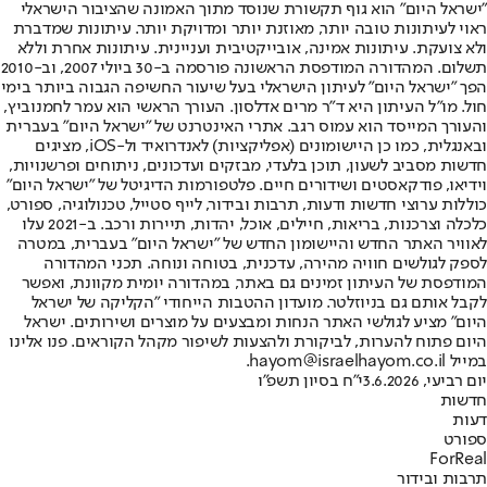
"ישראל היום" הוא גוף תקשורת שנוסד מתוך האמונה שהציבור הישראלי
ראוי לעיתונות טובה יותר, מאוזנת יותר ומדויקת יותר. עיתונות שמדברת
ולא צועקת. עיתונות אמינה, אובייקטיבית ועניינית. עיתונות אחרת וללא
תשלום. המהדורה המודפסת הראשונה פורסמה ב-30 ביולי 2007, וב-2010
הפך "ישראל היום" לעיתון הישראלי בעל שיעור החשיפה הגבוה ביותר בימי
חול. מו"ל העיתון היא ד"ר מרים אדלסון. העורך הראשי הוא עמר לחמנוביץ,
והעורך המייסד הוא עמוס רגב. אתרי האינטרנט של "ישראל היום" בעברית
ובאנגלית, כמו כן היישומונים (אפליקציות) לאנדרואיד ול-iOS, מציגים
חדשות מסביב לשעון, תוכן בלעדי, מבזקים ועדכונים, ניתוחים ופרשנויות,
וידיאו, פודקאסטים ושידורים חיים. פלטפורמות הדיגיטל של "ישראל היום"
כוללות ערוצי חדשות ודעות, תרבות ובידור, לייף סטייל, טכנולוגיה, ספורט,
כלכלה וצרכנות, בריאות, חיילים, אוכל, יהדות, תיירות ורכב. ב-2021 עלו
לאוויר האתר החדש והיישומון החדש של "ישראל היום" בעברית, במטרה
לספק לגולשים חוויה מהירה, עדכנית, בטוחה ונוחה. תכני המהדורה
המודפסת של העיתון זמינים גם באתר, במהדורה יומית מקוונת, ואפשר
לקבל אותם גם בניוזלטר. מועדון ההטבות הייחודי "הקליקה של ישראל
היום" מציע לגולשי האתר הנחות ומבצעים על מוצרים ושירותים. ישראל
היום פתוח להערות, לביקורת ולהצעות לשיפור מקהל הקוראים. פנו אלינו
במייל hayom@israelhayom.co.il.
יום רביעי, 3.6.2026
י"ח בסיון תשפ"ו
חדשות
דעות
ספורט
ForReal
תרבות ובידור