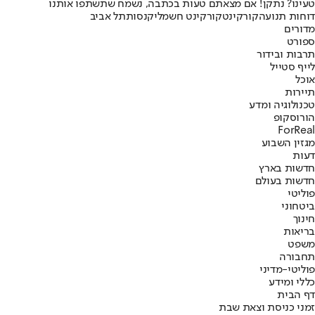
טעינו? נתקן! אם מצאתם טעות בכתבה, נשמח שתשתפו אותנו
דוחות תנועה
קורקינט
קורקינט חשמלי
קנסות
תל אביב
מדורים
ספורט
תרבות ובידור
לייף סטייל
אוכל
תיירות
טכנולוגיה ומדע
הורוסקופ
ForReal
מגזין השבוע
דעות
חדשות בארץ
חדשות בעולם
פוליטי
ביטחוני
חינוך
בריאות
משפט
תחבורה
פוליטי-מדיני
כללי ומידע
דף הבית
זמני כניסת וצאת שבת