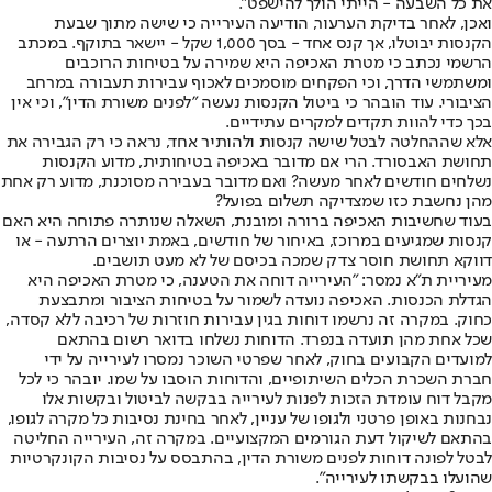
את כל השבעה - הייתי הולך להישפט״.
ואכן, לאחר בדיקת הערעור, הודיעה העירייה כי שישה מתוך שבעת
הקנסות יבוטלו, אך קנס אחד - בסך 1,000 שקל - יישאר בתוקף. במכתב
הרשמי נכתב כי מטרת האכיפה היא שמירה על בטיחות הרוכבים
ומשתמשי הדרך, וכי הפקחים מוסמכים לאכוף עבירות תעבורה במרחב
הציבורי. עוד הובהר כי ביטול הקנסות נעשה ״לפנים משורת הדין״, וכי אין
בכך כדי להוות תקדים למקרים עתידיים.
אלא שההחלטה לבטל שישה קנסות ולהותיר אחד, נראה כי רק הגבירה את
תחושת האבסורד. הרי אם מדובר באכיפה בטיחותית, מדוע הקנסות
נשלחים חודשים לאחר מעשה? ואם מדובר בעבירה מסוכנת, מדוע רק אחת
מהן נחשבת כזו שמצדיקה תשלום בפועל?
בעוד שחשיבות האכיפה ברורה ומובנת, השאלה שנותרה פתוחה היא האם
קנסות שמגיעים במרוכז, באיחור של חודשים, באמת יוצרים הרתעה - או
דווקא תחושת חוסר צדק שמכה בכיסם של לא מעט תושבים.
מעיריית ת"א נמסר: "העירייה דוחה את הטענה, כי מטרת האכיפה היא
הגדלת הכנסות. האכיפה נועדה לשמור על בטיחות הציבור ומתבצעת
כחוק. במקרה זה נרשמו דוחות בגין עבירות חוזרות של רכיבה ללא קסדה,
שכל אחת מהן תועדה בנפרד. הדוחות נשלחו בדואר רשום בהתאם
למועדים הקבועים בחוק, לאחר שפרטי השוכר נמסרו לעירייה על ידי
חברת השכרת הכלים השיתופיים, והדוחות הוסבו על שמו. יובהר כי לכל
מקבל דוח עומדת הזכות לפנות לעירייה בבקשה לביטול ובקשות אלו
נבחנות באופן פרטני ולגופו של עניין, לאחר בחינת נסיבות כל מקרה לגופו,
בהתאם לשיקול דעת הגורמים המקצועיים. במקרה זה, העירייה החליטה
לבטל לפונה דוחות לפנים משורת הדין, בהתבסס על נסיבות הקונקרטיות
שהועלו בבקשתו לעירייה".