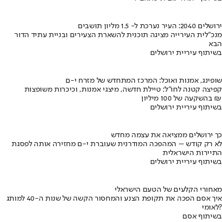
ירושלים 2040: העיר נערכת ל- 1.5 מליון תושבים
מנכ"לית העירייה מציגה תוכנית להשארת הצעירים ובניית עתיד הדור
הבא
בשיתוף עיריית ירושלים
שופינג, אמנות ואוכל: המרכז המתחדש של מזרח י-ם
קפיצה קטנה לחו"ל: טיילת חדשה, מיצגי אמנות, וכיכרות משופצות
בהשקעה של 100 מיליון ₪
בשיתוף עיריית ירושלים
כך ירושלים ממציאה את עצמה מחדש
לא רק קודש – המהפכה המודרנית שעוברת י-ם מחזירה אותה לפסגת
התיירות הישראלית
בשיתוף עיריית ירושלים
מאחורי הקלעים של הטעם הישראלי
איך אסם הפכה את תקופת הצנע והמחסור הקשה של שנות ה-40 למותג
לאומי?
בשיתוף אסם