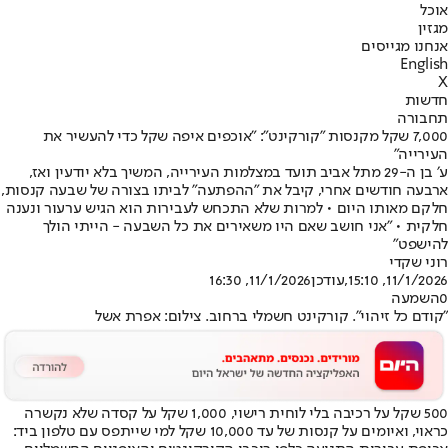
אוכל
מגזין
אנחנו מגייסים
English
X
חדשות
תחבורה
7,000 שקל מקנסות "קורקינט": "אוכפים איפה שקל כדי להעשיר את
העירייה"
ע׳ בן ה-29 מתל אביב תועד במצלמות העירייה, המשיך בלא יודעין ואז,
ארבעה חודשים אחרי, קיבל את "ההפתעה" לביתו בצורה של שבעה קנסות,
חלקם מאותו היום • למרות שלא התכחש לעבירות הוא הגיש ערעור ונענה
חלקית • "אני חושב שאם היו משאירים את כל השבעה - הייתי הולך
להישפט״
רוני שקדי
11/1/2026, 15:10
,עודכן
11/1/2026, 16:30
0
השמעה
"קודם כל זיהוי". קורקינט חשמלי ברחוב. צילום: אפרת אשל
500 שקל על רכיבה בלי לוחית רישוי, 1,000 שקל על קסדה שלא נקשרה
כראוי, ואיומים על קנסות של עד 10,000 שקל למי שייתפס עם טלפון ביד: