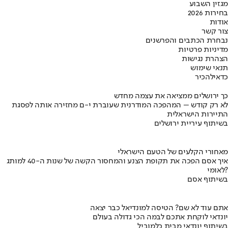
מגזין השבוע
בחירות 2026
אודות
צור קשר
נבחרת הכתבים והפרשנים
מדיניות פרטיות
הצהרת נגישות
תנאי שימוש
כדאי
להכיר
כך ירושלים ממציאה את עצמה מחדש
לא רק קודש – המהפכה המודרנית שעוברת י-ם מחזירה אותה לפסגת
התיירות הישראלית
בשיתוף עיריית ירושלים
מאחורי הקלעים של הטעם הישראלי
איך אסם הפכה את תקופת הצנע והמחסור הקשה של שנות ה-40 למותג
לאומי?
בשיתוף אסם
אתם עוד לא שם? הטיסה למונדיאל כבר יצאה
יונדאי לוקחת אתכם לבמה הכי גדולה בעולם
בשיתוף יונדאי מבית כלמוביל