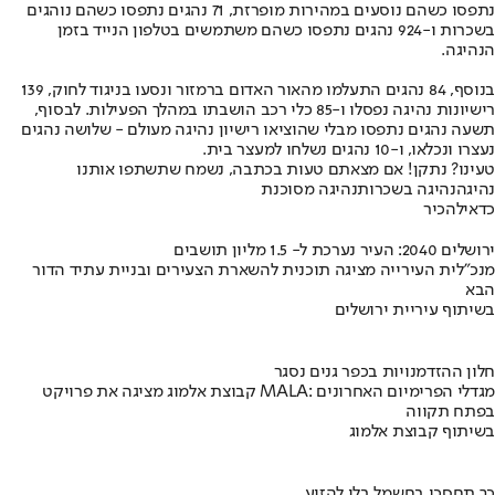
נתפסו כשהם נוסעים במהירות מופרזת, 71 נהגים נתפסו כשהם נוהגים
בשכרות ו-924 נהגים נתפסו כשהם משתמשים בטלפון הנייד בזמן
הנהיגה.
בנוסף, 84 נהגים התעלמו מהאור האדום ברמזור ונסעו בניגוד לחוק, 139
רישיונות נהיגה נפסלו ו-85 כלי רכב הושבתו במהלך הפעילות. לבסוף,
תשעה נהגים נתפסו מבלי שהוציאו רישיון נהיגה מעולם - שלושה נהגים
נעצרו ונכלאו, ו-10 נהגים נשלחו למעצר בית.
טעינו? נתקן! אם מצאתם טעות בכתבה, נשמח שתשתפו אותנו
נהיגה
נהיגה בשכרות
נהיגה מסוכנת
כדאי
להכיר
ירושלים 2040: העיר נערכת ל- 1.5 מליון תושבים
מנכ"לית העירייה מציגה תוכנית להשארת הצעירים ובניית עתיד הדור
הבא
בשיתוף עיריית ירושלים
חלון ההזדמנויות בכפר גנים נסגר
קבוצת אלמוג מציגה את פרויקט MALA: מגדלי הפרימיום האחרונים
בפתח תקווה
בשיתוף קבוצת אלמוג
כך תחסכו בחשמל בלי להזיע