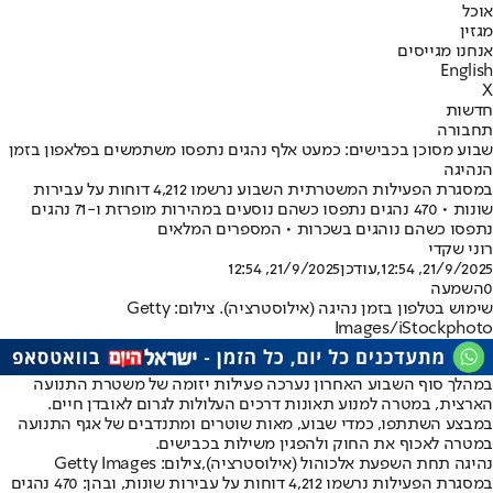
אוכל
מגזין
אנחנו מגייסים
English
X
חדשות
תחבורה
שבוע מסוכן בכבישים: כמעט אלף נהגים נתפסו משתמשים בפלאפון בזמן
הנהיגה
במסגרת הפעילות המשטרתית השבוע נרשמו 4,212 דוחות על עבירות
שונות • 470 נהגים נתפסו כשהם נוסעים במהירות מופרזת ו-71 נהגים
נתפסו כשהם נוהגים בשכרות • המספרים המלאים
רוני שקדי
21/9/2025, 12:54
,עודכן
21/9/2025, 12:54
0
השמעה
שימוש בטלפון בזמן נהיגה (אילוסטרציה). צילום: Getty
Images/iStockphoto
במהלך סוף השבוע האחרון נערכה פעילות יזומה של משטרת התנועה
הארצית, במטרה למנוע תאונות דרכים העלולות לגרום לאובדן חיים.
במבצע השתתפו, כמדי שבוע, מאות שוטרים ומתנדבים של אגף התנועה
במטרה לאכוף את החוק ולהפגין משילות בכבישים.
נהיגה תחת השפעת אלכוהול (אילוסטרציה),צילום: Getty Images
במסגרת הפעילות נרשמו 4,212 דוחות על עבירות שונות, ובהן: 470 נהגים