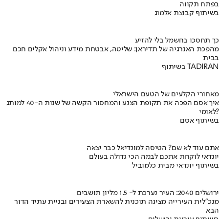
בפתח תקווה
בשיתוף קבוצת אלמוג
כך תחסכו בחשמל בלי להזיע
מהפכת האנרגיה של תדיראן: שליטה, אבטחת מידע וניהול אקלים חכם
בבית
בשיתוף TADIRAN
מאחורי הקלעים של הטעם הישראלי
איך אסם הפכה את תקופת הצנע והמחסור הקשה של שנות ה-40 למותג
לאומי?
בשיתוף אסם
אתם עוד לא שם? הטיסה למונדיאל כבר יצאה
יונדאי לוקחת אתכם לבמה הכי גדולה בעולם
בשיתוף יונדאי מבית כלמוביל
ירושלים 2040: העיר נערכת ל- 1.5 מליון תושבים
מנכ"לית העירייה מציגה תוכנית להשארת הצעירים ובניית עתיד הדור
הבא