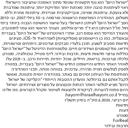
"ישראל היום" הוא גוף תקשורת שנוסד מתוך האמונה שהציבור הישראלי
ראוי לעיתונות טובה יותר, מאוזנת יותר ומדויקת יותר. עיתונות שמדברת
ולא צועקת. עיתונות אמינה, אובייקטיבית ועניינית. עיתונות אחרת וללא
תשלום. המהדורה המודפסת הראשונה פורסמה ב-30 ביולי 2007, וב-2010
הפך "ישראל היום" לעיתון הישראלי בעל שיעור החשיפה הגבוה ביותר בימי
חול. מו"ל העיתון היא ד"ר מרים אדלסון. העורך הראשי הוא עמר לחמנוביץ,
והעורך המייסד הוא עמוס רגב. אתרי האינטרנט של "ישראל היום" בעברית
ובאנגלית, כמו כן היישומונים (אפליקציות) לאנדרואיד ול-iOS, מציגים
חדשות מסביב לשעון, תוכן בלעדי, מבזקים ועדכונים, ניתוחים ופרשנויות,
וידיאו, פודקאסטים ושידורים חיים. פלטפורמות הדיגיטל של "ישראל היום"
כוללות ערוצי חדשות ודעות, תרבות ובידור, לייף סטייל, טכנולוגיה, ספורט,
כלכלה וצרכנות, בריאות, חיילים, אוכל, יהדות, תיירות ורכב. ב-2021 עלו
לאוויר האתר החדש והיישומון החדש של "ישראל היום" בעברית, במטרה
לספק לגולשים חוויה מהירה, עדכנית, בטוחה ונוחה. תכני המהדורה
המודפסת של העיתון זמינים גם באתר, במהדורה יומית מקוונת, ואפשר
לקבל אותם גם בניוזלטר. מועדון ההטבות הייחודי "הקליקה של ישראל
היום" מציע לגולשי האתר הנחות ומבצעים על מוצרים ושירותים. ישראל
היום פתוח להערות, לביקורת ולהצעות לשיפור מקהל הקוראים. פנו אלינו
במייל hayom@israelhayom.co.il.
יום רביעי, 10.6.2026
כ"ה בסיון תשפ"ו
חדשות
דעות
ספורט
ForReal
תרבות ובידור