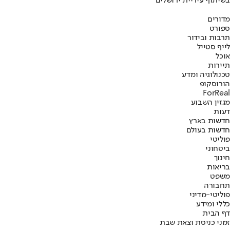
בשיתוף עיריית ירושלים
מדורים
ספורט
תרבות ובידור
לייף סטייל
אוכל
תיירות
טכנולוגיה ומדע
הורוסקופ
ForReal
מגזין השבוע
דעות
חדשות בארץ
חדשות בעולם
פוליטי
ביטחוני
חינוך
בריאות
משפט
תחבורה
פוליטי-מדיני
כללי ומידע
דף הבית
זמני כניסת וצאת שבת