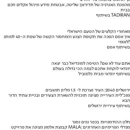
מהפכת האנרגיה של תדיראן: שליטה, אבטחת מידע וניהול אקלים חכם
בבית
בשיתוף TADIRAN
מאחורי הקלעים של הטעם הישראלי
איך אסם הפכה את תקופת הצנע והמחסור הקשה של שנות ה-40 למותג
לאומי?
בשיתוף אסם
אתם עוד לא שם? הטיסה למונדיאל כבר יצאה
יונדאי לוקחת אתכם לבמה הכי גדולה בעולם
בשיתוף יונדאי מבית כלמוביל
ירושלים 2040: העיר נערכת ל- 1.5 מליון תושבים
מנכ"לית העירייה מציגה תוכנית להשארת הצעירים ובניית עתיד הדור
הבא
בשיתוף עיריית ירושלים
חלון ההזדמנויות בכפר גנים נסגר
קבוצת אלמוג מציגה את פרויקט MALA: מגדלי הפרימיום האחרונים